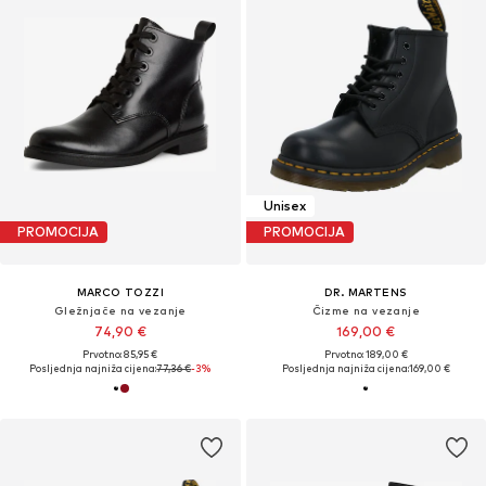
Unisex
PROMOCIJA
PROMOCIJA
MARCO TOZZI
DR. MARTENS
Gležnjače na vezanje
Čizme na vezanje
74,90 €
169,00 €
Prvotno: 85,95 €
Prvotno: 189,00 €
Posljednja najniža cijena:
77,36 €
-3%
Posljednja najniža cijena:
169,00 €