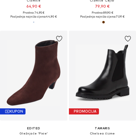
Čizmice
Čizmice 'Lejla'
64,90 €
79,90 €
Prvotno: 74,95 €
Prvotno: 89,90 €
Posljednja najniža cijena:
44,90 €
Posljednja najniža cijena:
71,91 €
KUPON
PROMOCIJA
EDITED
TAMARIS
Gležnjače 'Pixie'
Chelsea čizme