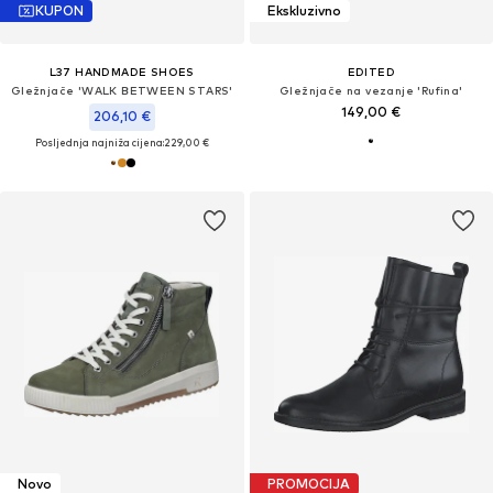
KUPON
Ekskluzivno
L37 HANDMADE SHOES
EDITED
Gležnjače 'WALK BETWEEN STARS'
Gležnjače na vezanje 'Rufina'
149,00 €
206,10 €
Posljednja najniža cijena:
229,00 €
Novo
PROMOCIJA