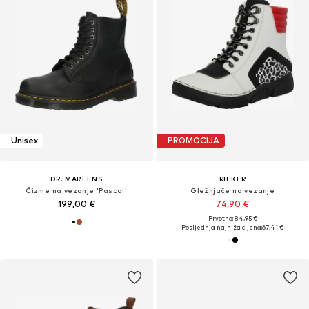
Unisex
PROMOCIJA
DR. MARTENS
RIEKER
Čizme na vezanje 'Pascal'
Gležnjače na vezanje
199,00 €
74,90 €
Prvotno: 84,95 €
Posljednja najniža cijena:
67,41 €