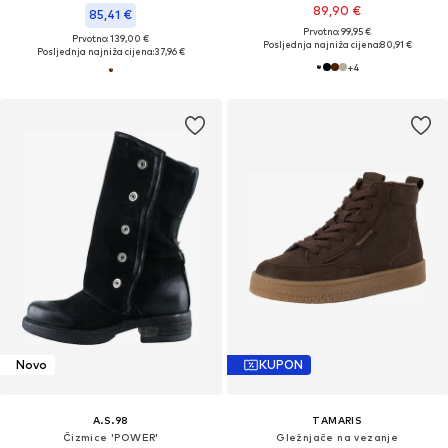
89,90 €
85,41 €
Prvotno: 99,95 €
Prvotno: 139,00 €
Posljednja najniža cijena:
80,91 €
Posljednja najniža cijena:
37,96 €
+
4
Novo
KUPON
A.S.98
TAMARIS
Čizmice 'POWER'
Gležnjače na vezanje