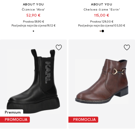
ABOUT YOU
ABOUT YOU
Čizmice 'Alva'
Chelsea čizme 'Ecrin'
52,90 €
115,00 €
Prvotno: 59,90 €
Prvotno: 129,00 €
Posljednja najniža cijena:
19,12 €
Posljednja najniža cijena:
103,50 €
Premium
PROMOCIJA
PROMOCIJA