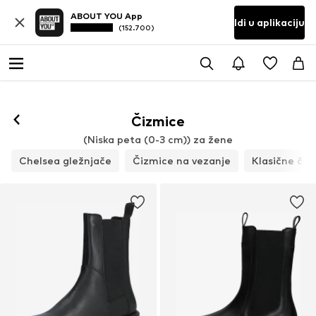
ABOUT YOU App
Idi u aplikaciju
(152.700)
Čizmice
(Niska peta (0-3 cm)) za žene
Chelsea gležnjače
Čizmice na vezanje
Klasične čiz