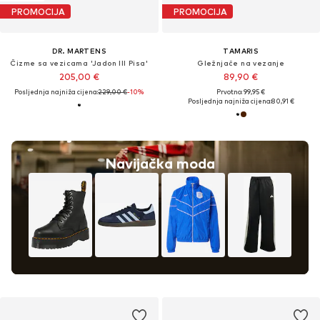
PROMOCIJA
PROMOCIJA
DR. MARTENS
TAMARIS
Čizme sa vezicama 'Jadon III Pisa'
Gležnjače na vezanje
205,00 €
89,90 €
Posljednja najniža cijena:
229,00 €
-10%
Prvotno: 99,95 €
Posljednja najniža cijena:
80,91 €
Navijačka moda