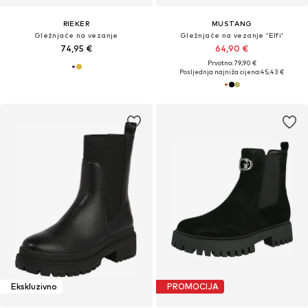
RIEKER
MUSTANG
Gležnjače na vezanje
Gležnjače na vezanje 'Elfi'
74,95 €
64,90 €
Prvotno: 79,90 €
Posljednja najniža cijena:
45,43 €
Ekskluzivno
PROMOCIJA