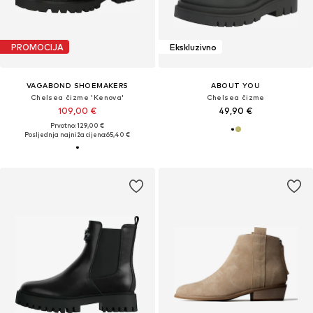
PROMOCIJA
Ekskluzivno
VAGABOND SHOEMAKERS
ABOUT YOU
Chelsea čizme 'Kenova'
Chelsea čizme
109,00 €
49,90 €
Prvotno: 129,00 €
Posljednja najniža cijena:
65,40 €