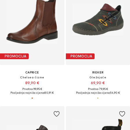
PROMOCIJA
PROMOCIJA
CAPRICE
RIEKER
Chelsea čizme
Gležnjače
89,90 €
69,90 €
Prvotno: 99,95 €
Prvotno: 79,95 €
Posljednja najniža cijena:
80,91 €
Posljednja najniža cijena:
54,90 €