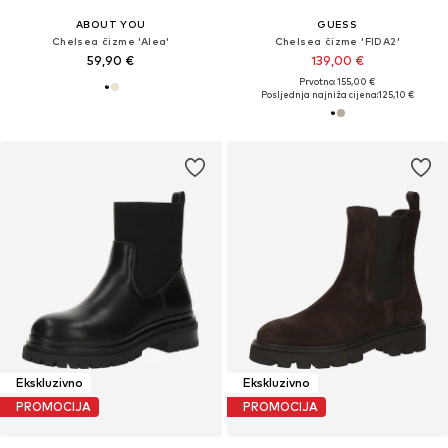
ABOUT YOU
GUESS
Chelsea čizme 'Alea'
Chelsea čizme 'FIDA2'
59,90 €
139,00 €
Prvotno: 155,00 €
Posljednja najniža cijena:
125,10 €
Ekskluzivno
Ekskluzivno
PROMOCIJA
PROMOCIJA