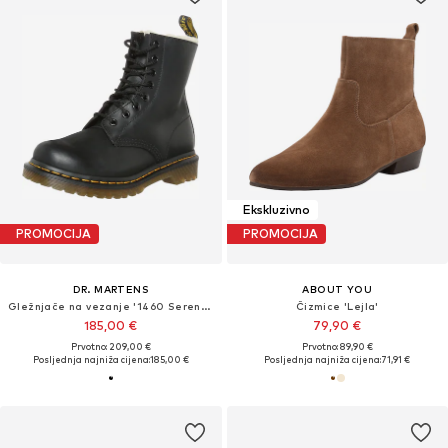
Ekskluzivno
PROMOCIJA
PROMOCIJA
DR. MARTENS
ABOUT YOU
Gležnjače na vezanje '1460 Serena - 8'
Čizmice 'Lejla'
185,00 €
79,90 €
Prvotno: 209,00 €
Prvotno: 89,90 €
Posljednja najniža cijena:
185,00 €
Posljednja najniža cijena:
71,91 €