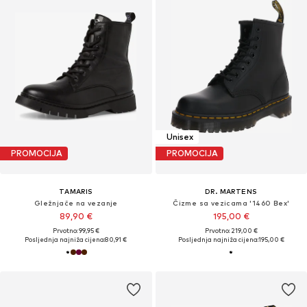
Unisex
PROMOCIJA
PROMOCIJA
TAMARIS
DR. MARTENS
Gležnjače na vezanje
Čizme sa vezicama '1460 Bex'
89,90 €
195,00 €
Prvotno: 99,95 €
Prvotno: 219,00 €
Posljednja najniža cijena:
80,91 €
Posljednja najniža cijena:
195,00 €