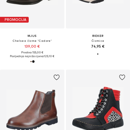
PROMOCIJA
MJUS
RIEKER
Chelsea čizme 'Cadore'
Čizmice
139,00 €
74,95 €
Prvotno: 155,00 €
Posljednja najniža cijena:
125,10 €