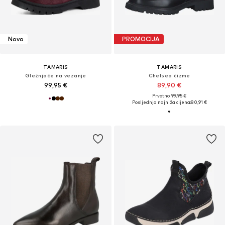
Novo
PROMOCIJA
TAMARIS
TAMARIS
Gležnjače na vezanje
Chelsea čizme
99,95 €
89,90 €
Prvotno: 99,95 €
Posljednja najniža cijena:
80,91 €