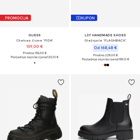
PROMOCIJA
KUPON
GUESS
L37 HANDMADE SHOES
Chelsea čizme 'FIDA'
Gležnjače 'FLASHBACK'
139,00 €
Od 168,48 €
Prvotno: 155,00 €
Prvotno: 229,00 €
Posljednja najniža cijena:
125,10 €
Posljednja najniža cijena:
159,12 €