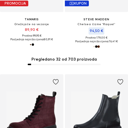
PROMOCIJA
KUPON
TAMARIS
STEVE MADDEN
Gležnjače na vezanje
Chelsea čizme 'Raquel'
89,90 €
94,50 €
Prvotno: 99,95 €
Prvotno: 179,00 €
Posljednja najniža cijena:
80,91 €
Posljednja najniža cijena:
76,41 €
Pregledano 32 od 703 proizvoda