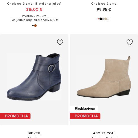
Chelsea čizme 'Giordana Igloo'
Chelsea čizme
215,00 €
99,95 €
Prvotno: 239,00 €
+
3
Posljednja najniža cijena:
193,50 €
Ekskluzivno
PROMOCIJA
PROMOCIJA
RIEKER
ABOUT YOU