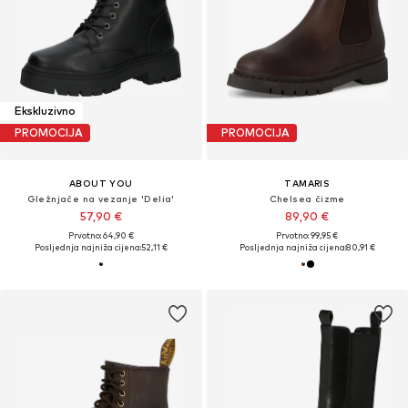
Ekskluzivno
PROMOCIJA
PROMOCIJA
ABOUT YOU
TAMARIS
Gležnjače na vezanje 'Delia'
Chelsea čizme
57,90 €
89,90 €
Prvotno: 64,90 €
Prvotno: 99,95 €
Posljednja najniža cijena:
52,11 €
Posljednja najniža cijena:
80,91 €