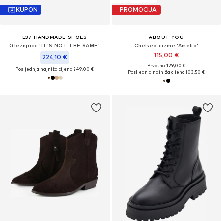
KUPON
PROMOCIJA
L37 HANDMADE SHOES
ABOUT YOU
Gležnjače 'IT'S NOT THE SAME'
Chelsea čizme 'Amelia'
115,00 €
224,10 €
Prvotno: 129,00 €
Posljednja najniža cijena:
249,00 €
Posljednja najniža cijena:
103,50 €