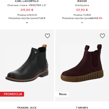
KARL LAGERFELD
RIEKER
Chelsea čizme 'KREEPER LO'
Gležnjače
219,00 €
59,90 €
Prvotno: 249,00 €
Prvotno: 74,95 €
Posljednja najniža cijena:
211,65 €
Posljednja najniža cijena:
63,71 €
-6%
PROMOCIJA
Novo
PANAMA JACK
TAMARIS