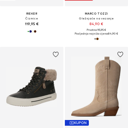
RIEKER
MARCO TOZZI
Čizmice
Gležnjače na vezanje
119,95 €
84,90 €
Prvotno: 95,95 €
Posljednja najniža cijena:
84,90 €
KUPON