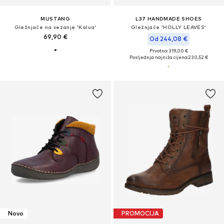
MUSTANG
L37 HANDMADE SHOES
Gležnjače na vezanje 'Kalua'
Gležnjače 'HOLLY LEAVES'
69,90 €
Od 244,08 €
Prvotno: 319,00 €
Posljednja najniža cijena:
230,52 €
Novo
PROMOCIJA