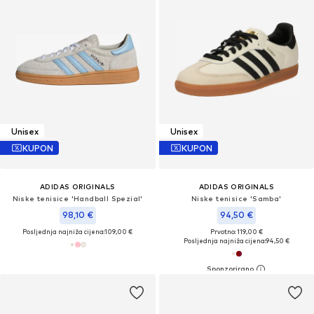
Unisex
Unisex
KUPON
KUPON
ADIDAS ORIGINALS
ADIDAS ORIGINALS
Niske tenisice 'Handball Spezial'
Niske tenisice 'Samba'
98,10 €
94,50 €
Posljednja najniža cijena:
109,00 €
Prvotno: 119,00 €
Posljednja najniža cijena:
94,50 €