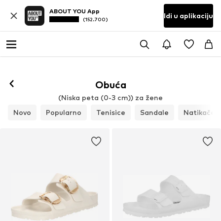
ABOUT YOU App
Idi u aplikaciju
(152.700)
Obuća
(Niska peta (0-3 cm)) za žene
Novo
Popularno
Tenisice
Sandale
Natikače