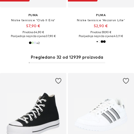
PUMA
PUMA
Niske tenisice 'Club II Era'
Niske tenisice 'Anzarun Lite'
57,90 €
52,90 €
Prvotno: 64,90 €
Prvotno: 59,90 €
Posljednja najniža cijena:
37,90 €
Posljednja najniža cijena:
43,11 €
+
2
Pregledano 32 od 12939 proizvoda