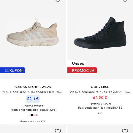
Unisex
KUPON
PROMOCIJA
ADIDAS SPORTSWEAR
CONVERSE
Niske tenisice 'Cloudfoam Flex Rapidfit'
Visoke tenisice 'Chuck Taylor All Star Leather'
64,90 €
52,11 €
Prvotno: 84,90 €
Prvotno: 69,90 €
Posljednja najniža cijena:
58,41 €
Posljednja najniža cijena:
38,32 €