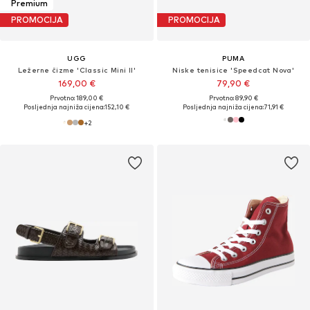
Premium
PROMOCIJA
PROMOCIJA
UGG
PUMA
Ležerne čizme 'Classic Mini II'
Niske tenisice 'Speedcat Nova'
169,00 €
79,90 €
Prvotno: 189,00 €
Prvotno: 89,90 €
Posljednja najniža cijena:
152,10 €
Posljednja najniža cijena:
71,91 €
+
2