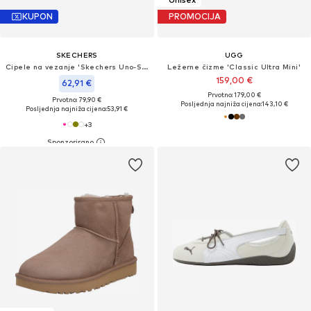
KUPON
PROMOCIJA
SKECHERS
UGG
Cipele na vezanje 'Skechers Uno-Stand on Air'
Ležerne čizme 'Classic Ultra Mini'
159,00 €
62,91 €
Prvotno: 179,00 €
Prvotno: 79,90 €
Posljednja najniža cijena:
143,10 €
Posljednja najniža cijena:
53,91 €
+
3