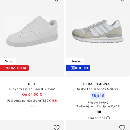
Novo
Unisex
PROMOCIJA
KUPON
NIKE
ADIDAS ORIGINALS
Niske tenisice 'Court Vision'
Niske tenisice 'Zx 500 Rx'
Od 64,90 €
58,41 €
Posljednja najniža cijena:
79,90 €
-18%
Prvotno: 79,90 €
Posljednja najniža cijena:
31,46 €