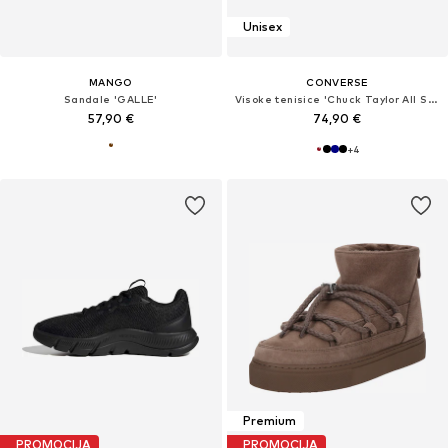
Unisex
MANGO
CONVERSE
Sandale 'GALLE'
Visoke tenisice 'Chuck Taylor All Star'
57,90 €
74,90 €
+
4
Premium
PROMOCIJA
PROMOCIJA