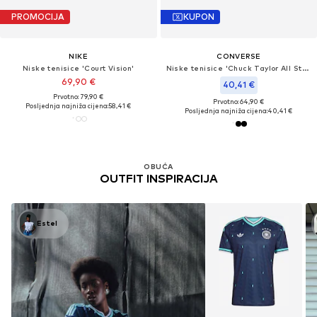
PROMOCIJA
KUPON
NIKE
CONVERSE
Niske tenisice 'Court Vision'
Niske tenisice 'Chuck Taylor All Star'
69,90 €
40,41 €
Prvotno: 79,90 €
Prvotno: 64,90 €
Posljednja najniža cijena:
58,41 €
Posljednja najniža cijena:
40,41 €
OBUĆA
OUTFIT INSPIRACIJA
Estel