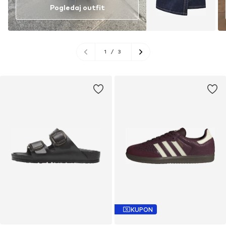
Pogledaj outfit
1
/
3
KUPON