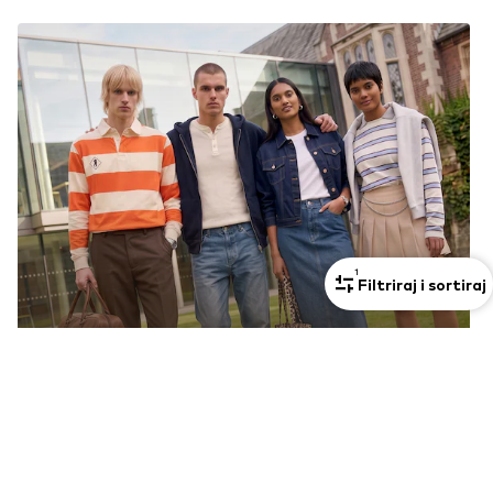
1
Filtriraj i sortiraj
Inspiracija za tvoj povratak na
faks
Otkrij sada