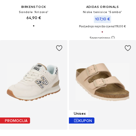
BIRKENSTOCK
ADIDAS ORIGINALS
Sandale 'Arizona'
Niske tenisice 'Samba'
64,90 €
107,10 €
Posljednja najniža cijena:
119,00 €
Unisex
PROMOCIJA
KUPON