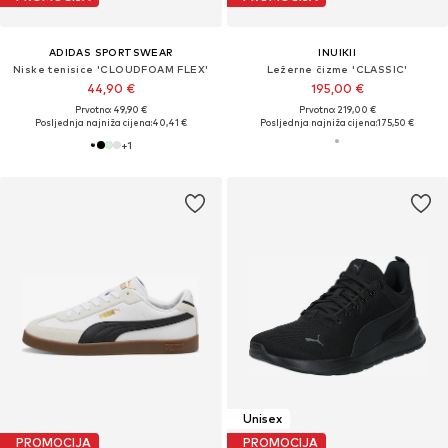
ADIDAS SPORTSWEAR
INUIKII
Niske tenisice 'CLOUDFOAM FLEX'
Ležerne čizme 'CLASSIC'
44,90 €
195,00 €
Prvotno: 49,90 €
Prvotno: 219,00 €
Posljednja najniža cijena:
40,41 €
Posljednja najniža cijena:
175,50 €
+
1
Unisex
PROMOCIJA
PROMOCIJA