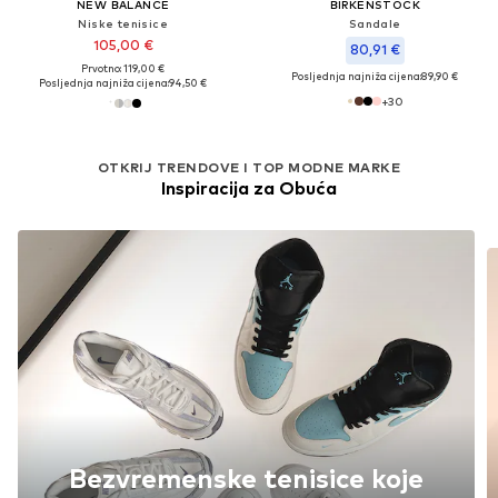
NEW BALANCE
BIRKENSTOCK
Niske tenisice
Sandale
105,00 €
80,91 €
Prvotno: 119,00 €
Posljednja najniža cijena:
89,90 €
Posljednja najniža cijena:
94,50 €
+
30
OTKRIJ TRENDOVE I TOP MODNE MARKE
Inspiracija za Obuća
Bezvremenske tenisice koje