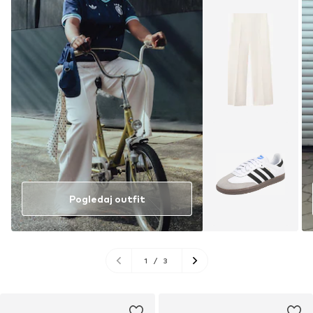
Pogledaj outfit
1
/
3