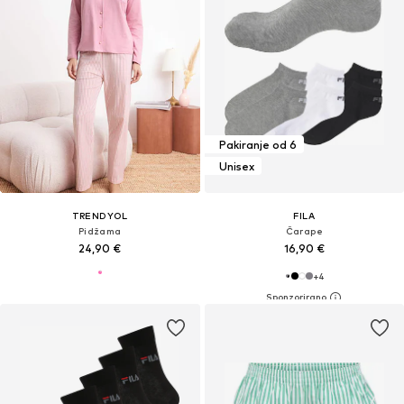
Pakiranje od 6
Unisex
TRENDYOL
FILA
Pidžama
Čarape
24,90 €
16,90 €
+
4