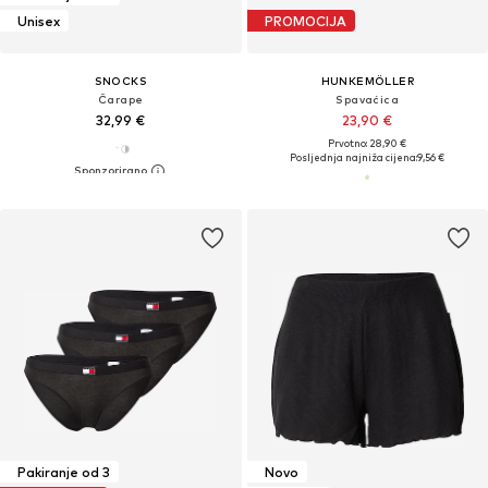
Unisex
PROMOCIJA
SNOCKS
HUNKEMÖLLER
Čarape
Spavaćica
32,99 €
23,90 €
Prvotno: 28,90 €
Posljednja najniža cijena:
9,56 €
Pakiranje od 3
Novo