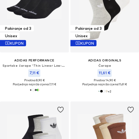
Pakiranje od 3
Pakiranje od 3
Unisex
Unisex
KUPON
KUPON
ADIDAS PERFORMANCE
ADIDAS ORIGINALS
Sportske čarape 'Thin Linear Low-Cut 3 Pairs'
Čarape
7,11 €
11,61 €
Prvotno: 8,90 €
Prvotno: 14,90 €
Posljednja najniža cijena:
7,11 €
Posljednja najniža cijena:
11,61 €
+
2