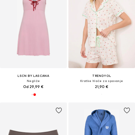
LSCN BY LASCANA
TRENDYOL
Negliže
Kratke hlače za spavanje
Od 29,99 €
21,90 €