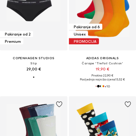
Pakiranje od 6
Pakiranje od 2
Unisex
Premium
PROMOCIJA
COPENHAGEN STUDIOS
ADIDAS ORIGINALS
Slip
Čarape 'Trefoil Cushion'
29,00 €
19,90 €
Prvotno: 22,90 €
Posljednja najniža cijena:
13,52 €
+
10