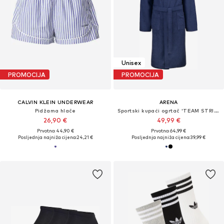
Unisex
PROMOCIJA
PROMOCIJA
CALVIN KLEIN UNDERWEAR
ARENA
Pidžama hlače
Sportski kupaći ogrtač 'TEAM STRIPE'
26,90 €
49,99 €
Prvotno: 44,90 €
Prvotno: 64,99 €
Posljednja najniža cijena:
24,21 €
Posljednja najniža cijena:
39,99 €