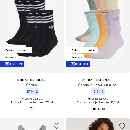
Pakiranje od 6
Pakiranje od 6
Unisex
Unisex
KUPON
KUPON
ADIDAS ORIGINALS
ADIDAS ORIGINALS
Čarape
Čarape 'Trefoil Cushion'
17,91 €
17,91 €
Prvotno: 22,90 €
Prvotno: 22,90 €
Posljednja najniža cijena:
17,91 €
Posljednja najniža cijena:
17,91 €
+
10