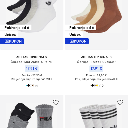
Pakiranje od 6
Pakiranje od 6
Unisex
Unisex
KUPON
KUPON
ADIDAS ORIGINALS
ADIDAS ORIGINALS
Čarape 'Mid Ankle 6 Pairs'
Čarape 'Trefoil Cushion'
17,91 €
17,91 €
Prvotno: 22,90 €
Prvotno: 22,90 €
Posljednja najniža cijena:
17,91 €
Posljednja najniža cijena:
17,90 €
+
4
+
10