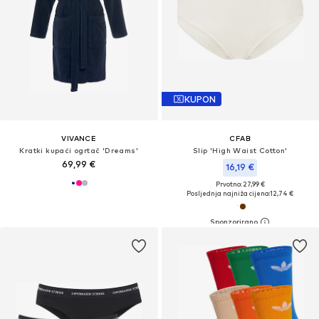
KUPON
VIVANCE
CFAB
Kratki kupaći ogrtač 'Dreams'
Slip 'High Waist Cotton'
69,99 €
16,19 €
Prvotno: 27,99 €
Posljednja najniža cijena:
12,74 €