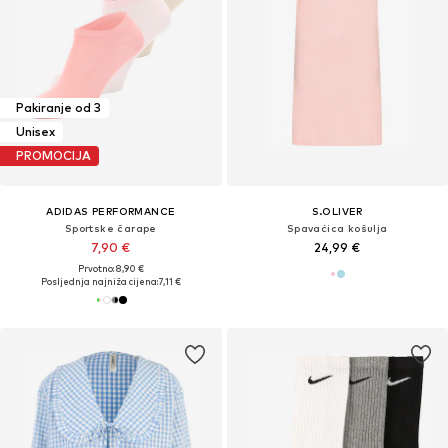
Pakiranje od 3
Unisex
PROMOCIJA
ADIDAS PERFORMANCE
S.OLIVER
Sportske čarape
Spavaćica košulja
7,90 €
24,99 €
Prvotno: 8,90 €
Posljednja najniža cijena:
7,11 €