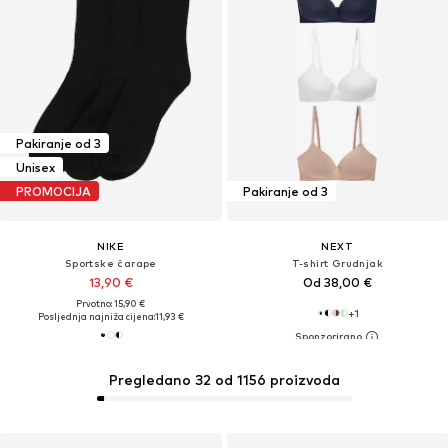
Pakiranje od 3
Unisex
PROMOCIJA
Pakiranje od 3
NIKE
NEXT
Sportske čarape
T-shirt Grudnjak
13,90 €
Od 38,00 €
Prvotno: 15,90 €
+
1
Posljednja najniža cijena:
11,93 €
Pregledano 32 od 1156 proizvoda