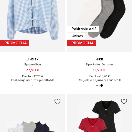
Pakiranje od 3
Unisex
PROMOCIJA
PROMOCIJA
LINDEX
NIKE
Spavaćica
Sportske čarape
27,90 €
13,90 €
Prvotno: 39,90 €
Prvotno: 15,90 €
Posljednja najniža cijena:
11,96 €
Posljednja najniža cijena:
12,51 €