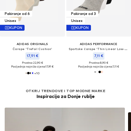
Pakiranje od 6
Pakiranje od 3
Unisex
Unisex
KUPON
KUPON
ADIDAS ORIGINALS
ADIDAS PERFORMANCE
Čarape 'Trefoil Cushion'
Sportske čarape 'Thin Linear Low-Cut'
17,91 €
7,11 €
Prvotno: 22,90 €
Prvotno: 8,90 €
Posljednja najniža cijena:
17,91 €
Posljednja najniža cijena:
7,11 €
+
10
OTKRIJ TRENDOVE I TOP MODNE MARKE
Inspiracija za Donje rublje