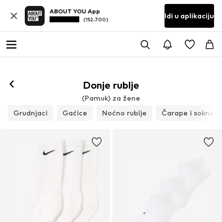
ABOUT YOU App
Idi u aplikaciju
(152.700)
Donje rublje
(Pamuk) za žene
Grudnjaci
Gaćice
Noćno rublje
Čarape i sokne