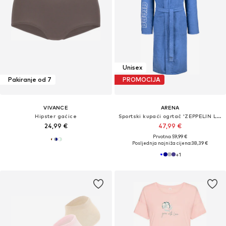
Unisex
Pakiranje od 7
PROMOCIJA
VIVANCE
ARENA
Hipster gaćice
Sportski kupaći ogrtač 'ZEPPELIN LIGHT'
24,99 €
47,99 €
Prvotno: 59,99 €
Posljednja najniža cijena:
38,39 €
+
1