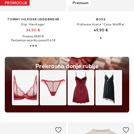
PROMOCIJA
Premium
TOMMY HILFIGER UNDERWEAR
BOSS
Slip 'Heritage'
Pidžama hlače 'Cosy Waffle'
34,90 €
49,90 €
Prvotno: 39,90 €
Posljednja najniža cijena:
31,41 €
Prekrasno donje rublje