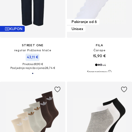
Pakiranje od 6
KUPON
Unisex
STREET ONE
FILA
regular Pidžama hlače
Čarape
15,90 €
43,11 €
Prvotno: 69,90 €
+
4
Posljednja najniža cijena:
28,74 €