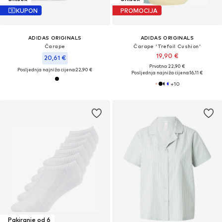
KUPON
PROMOCIJA
ADIDAS ORIGINALS
ADIDAS ORIGINALS
Čarape
Čarape 'Trefoil Cushion'
19,90 €
20,61 €
Prvotno: 22,90 €
Posljednja najniža cijena:
22,90 €
Posljednja najniža cijena:
16,11 €
+
10
Pakiranje od 6