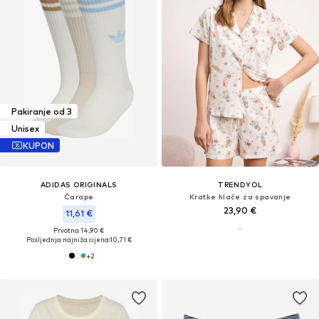
Pakiranje od 3
Unisex
KUPON
ADIDAS ORIGINALS
TRENDYOL
Čarape
Kratke hlače za spavanje
23,90 €
11,61 €
Prvotno: 14,90 €
Posljednja najniža cijena:
10,71 €
+
2