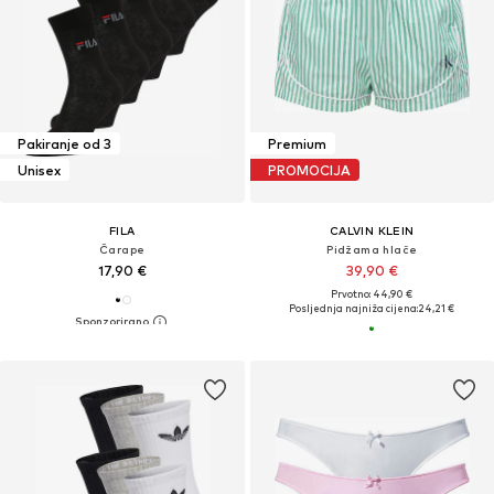
Pakiranje od 3
Premium
Unisex
PROMOCIJA
FILA
CALVIN KLEIN
Čarape
Pidžama hlače
17,90 €
39,90 €
Prvotno: 44,90 €
Posljednja najniža cijena:
24,21 €