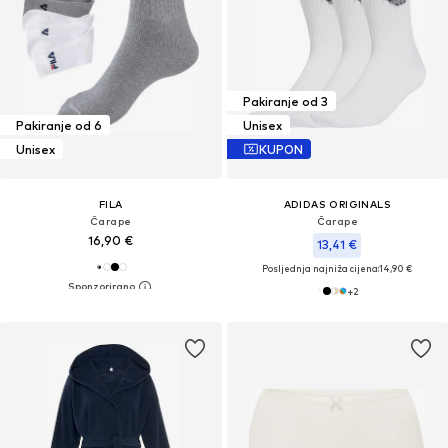
Pakiranje od 3
Pakiranje od 6
Unisex
Unisex
KUPON
FILA
ADIDAS ORIGINALS
Čarape
Čarape
16,90 €
13,41 €
Posljednja najniža cijena:
14,90 €
+
2