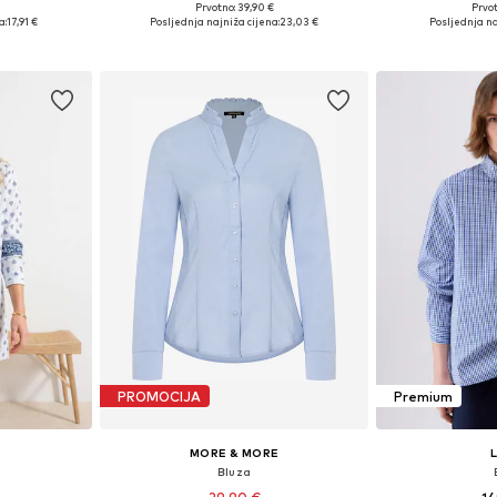
Prvotno: 39,90 €
Prvot
, M, L, XL
Dostupne veličine: XS, S, M, L, XL
Dostupne velič
a:
17,91 €
Posljednja najniža cijena:
23,03 €
Posljednja na
icu
Dodaj u košaricu
Dodaj 
PROMOCIJA
Premium
MORE & MORE
Bluza