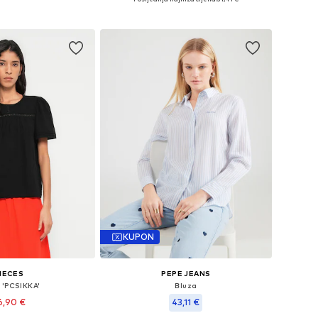
u košaricu
Dodaj u košaricu
KUPON
IECES
PEPE JEANS
 'PCSIKKA'
Bluza
6,90 €
43,11 €