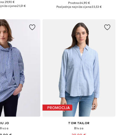
no: 29,90 €
Prvotno: 64,90 €
ine: XS, S, M, L, XL
Dostupne veličine: XS, S, M, L
jniža cijena:
21,51 €
Posljednja najniža cijena:
33,53 €
u košaricu
Dodaj u košaricu
PROMOCIJA
LIU JO
TOM TAILOR
Bluza
Bluza