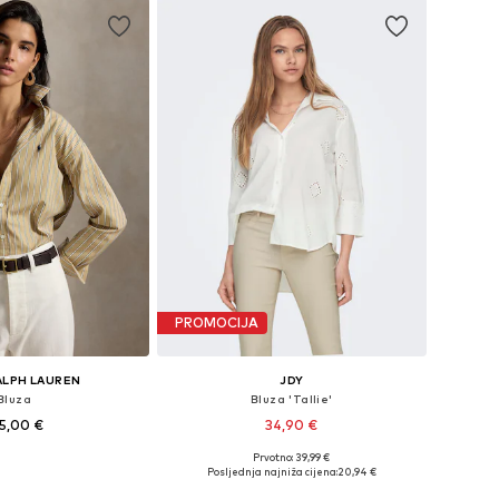
PROMOCIJA
ALPH LAUREN
JDY
Bluza
Bluza 'Tallie'
5,00 €
34,90 €
Prvotno: 39,99 €
čine: S-M, M, L-XL
Dostupne veličine: XS, S, M, L, XL
Posljednja najniža cijena:
20,94 €
u košaricu
Dodaj u košaricu