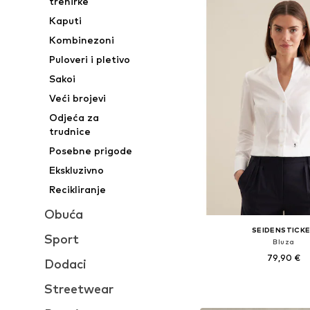
trenirke
Kaputi
Kombinezoni
Puloveri i pletivo
Sakoi
Veći brojevi
Odjeća za
trudnice
Posebne prigode
Ekskluzivno
Recikliranje
Obuća
SEIDENSTICK
Sport
Bluza
79,90 €
Dodaci
Dostupno u više vel
Streetwear
Dodaj u košar