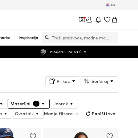
HR
1
marke
Inspiracija
PLAĆANJE POUZEĆEM
Prikaz
Sortiraj
Materijal
Uzorak
1
a
Ovratnik
Manje filtera
Poništi sve