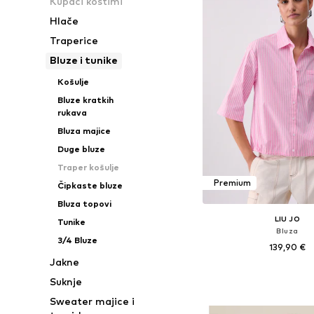
Kupaći kostimi
Hlače
Traperice
Bluze i tunike
Košulje
Bluze kratkih
rukava
Bluza majice
Duge bluze
Traper košulje
Premium
Čipkaste bluze
Bluza topovi
LIU JO
Tunike
Bluza
3/4 Bluze
139,90 €
Jakne
Dostupne veličine: XXS, X
Suknje
Dodaj u košar
Sweater majice i