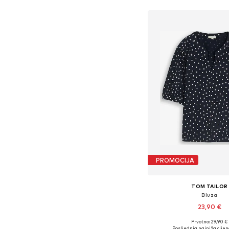
PROMOCIJA
TOM TAILOR
Bluza
23,90 €
Prvotno: 29,90 €
Dostupne veličine: XS, S, M
Posljednja najniža cijen