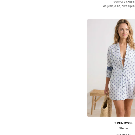
+
3
Prvotno: 24,90 €
Dostupne veličine: XS, S
Posljednja najniža cijen
Dodaj u košar
TRENDYOL
Bluza