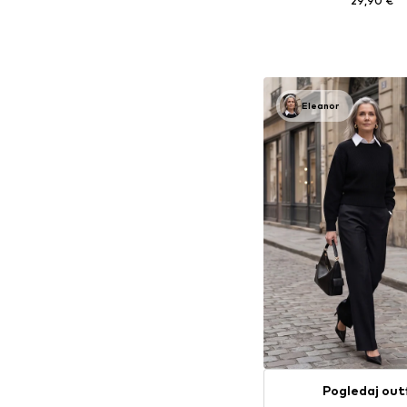
29,90 €
Dostupne veličine: S-
Dodaj u košar
Eleanor
Pogledaj out