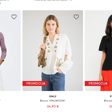
icu
Dodaj u košaricu
Dodaj 
PROMOCIJA
PROMOCIJA
ONLY
P
'
Bluza 'ONLMOON'
Bluza
34,90 €
2