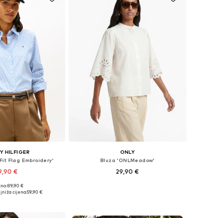
 HILFIGER
ONLY
Fit Flag Embroidery'
Bluza 'ONLMeadow'
9,90 €
29,90 €
+
2
no: 89,90 €
u više veličina
Dostupne veličine: XS, S, M, L, XL
jniža cijena:
59,90 €
u košaricu
Dodaj u košaricu