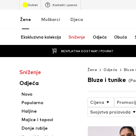
Outlet
Kontakt i pomoć
Žene
Muškarci
Djeca
Ekskluzivna kolekcija
Sniženje
Odjeća
Obuća
BESPLATNA DOSTAVA* I POVRAT
Žene
Odjeća
Bluze 
Sniženje
Bluze i tunike
(Pa
Odjeća
Novo
Cijena
Promoci
Popularno
Haljine
Svojstva proizvoda
Majice i topovi
Donje rublje