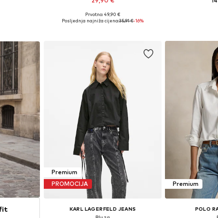
29,90 €
14
Prvotno: 49,90 €
M, L-XL
Dostupno u više veličina
Dostupno 
Posljednja najniža cijena:
35,91 €
-16%
icu
Dodaj u košaricu
Dodaj 
Premium
PROMOCIJA
Premium
fit
KARL LAGERFELD JEANS
POLO R
Bluza