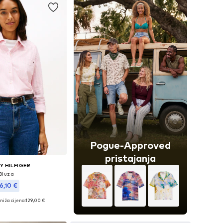
Pogue-Approved
pristajanja
 HILFIGER
Bluza
16,10 €
niža cijena:
129,00 €
ičine: XS, S, M, L
u košaricu