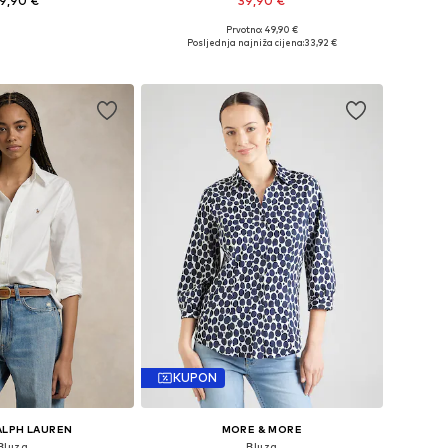
9,90 €
39,90 €
+
5
Prvotno: 49,90 €
u više veličina
Dostupno u više veličina
Posljednja najniža cijena:
33,92 €
u košaricu
Dodaj u košaricu
KUPON
ALPH LAUREN
MORE & MORE
Bluza
Bluza