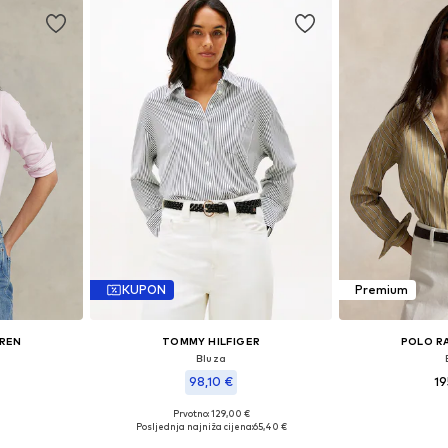
KUPON
Premium
UREN
TOMMY HILFIGER
POLO R
Bluza
98,10 €
19
Prvotno: 129,00 €
 S, M, L, XL
Dostupne veli
Dostupne veličine: XS, S, M, L, XL
Posljednja najniža cijena:
65,40 €
icu
Dodaj 
Dodaj u košaricu