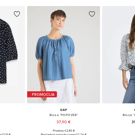
PROMOCIJA
GAP
Bluza 'POPOVER'
Bluza 
37,90 €
3
Prvotno: 42,90 €
, L, XL, XXL
Dostupne veličine: XS, S, M, L, XL
Dostupne velič
a:
21,51 €
Posljednja najniža cijena:
22,74 €