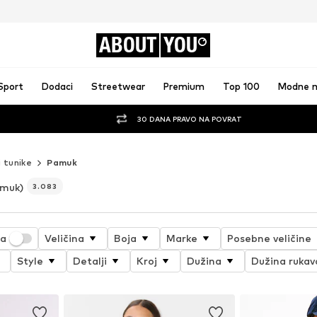
ABOUT
YOU
Sport
Dodaci
Streetwear
Premium
Top 100
Modne 
30 DANA PRAVO NA POVRAT
i tunike
Pamuk
muk)
3.083
ja
Veličina
Boja
Marke
Posebne veličine
Style
Detalji
Kroj
Dužina
Dužina rukav