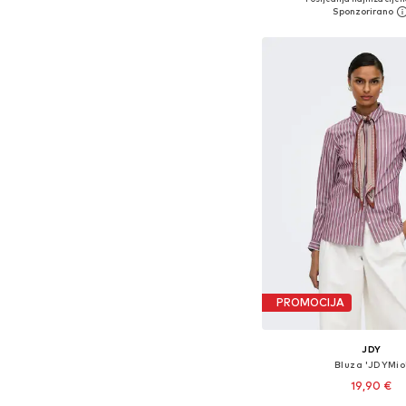
Dodaj u košar
PROMOCIJA
JDY
Bluza 'JDYMio
19,90 €