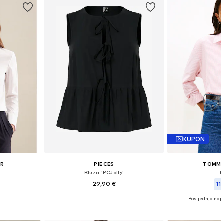
KUPON
ER
PIECES
TOMMY
Bluza 'PCJolly'
29,90 €
1
Posljednja naj
ičina
Dostupne veličine: S, M, L, XL, XXL, XXXL
Dostupne vel
icu
Dodaj u košaricu
Dodaj 