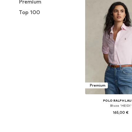
Premium
Top 100
Premium
POLO RALPH LA
Bluza 'HEIDI'
165,00 €
Dostupne veličine: XXS, XS,
Dodaj u košar