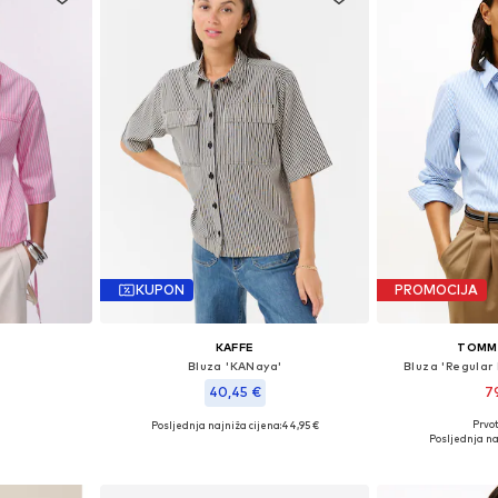
KUPON
PROMOCIJA
KAFFE
TOMMY
Bluza 'KANaya'
Bluza 'Regular 
40,45 €
7
Prvot
Posljednja najniža cijena:
44,95 €
S, S, M, XL
Dostupno 
Dostupne veličine: XS, S, M, XL, XXL, XXXL
Posljednja na
icu
Dodaj 
Dodaj u košaricu