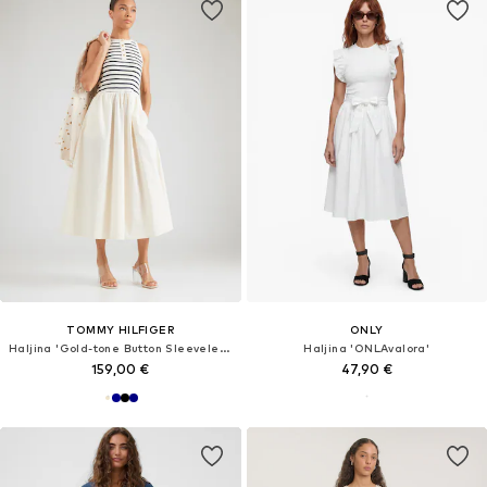
TOMMY HILFIGER
ONLY
Haljina 'Gold-tone Button Sleeveless Maxi'
Haljina 'ONLAvalora'
159,00 €
47,90 €