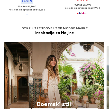
67,41 €
Prvotno: 39,90 €
Prvotno: 94,90 €
Posljednja najniža cijena:
27,90 €
Posljednja najniža cijena:
48,69 €
+
7
OTKRIJ TRENDOVE I TOP MODNE MARKE
Inspiracija za Haljine
Boemski stil