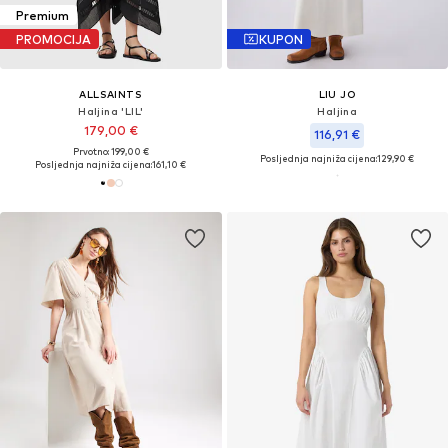
Premium
PROMOCIJA
KUPON
ALLSAINTS
LIU JO
Haljina 'LIL'
Haljina
179,00 €
116,91 €
Prvotno: 199,00 €
Posljednja najniža cijena:
129,90 €
Posljednja najniža cijena:
161,10 €