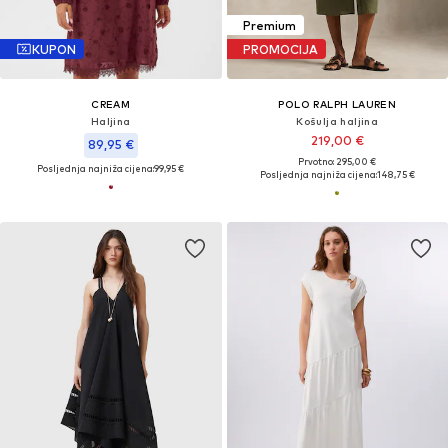
Premium
KUPON
PROMOCIJA
CREAM
POLO RALPH LAUREN
Haljina
Košulja haljina
219,00 €
89,95 €
Prvotno: 295,00 €
Posljednja najniža cijena:
99,95 €
Posljednja najniža cijena:
148,75 €