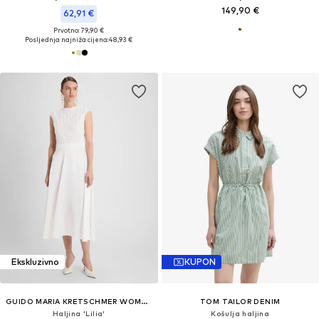
149,90 €
62,91 €
Prvotno: 79,90 €
Posljednja najniža cijena:
48,93 €
Ekskluzivno
KUPON
GUIDO MARIA KRETSCHMER WOMEN
TOM TAILOR DENIM
Haljina 'Lilia'
Košulja haljina