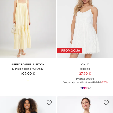
PROMOCIJA
ABERCROMBIE & FITCH
ONLY
Ljetna haljina 'CHASE'
Haljina
109,00 €
27,90 €
Prvotno: 39,90 €
Posljednja najniža cijena:
34,90 €
-20%
+
7