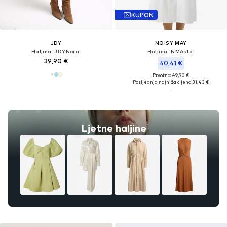
KUPON
JDY
NOISY MAY
Haljina 'JDYNora'
Haljina 'NMAsta'
39,90 €
40,41 €
Prvotno: 49,90 €
Posljednja najniža cijena:
31,43 €
Ljetne haljine