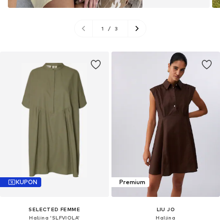
1
/
3
KUPON
Premium
SELECTED FEMME
LIU JO
Haljina 'SLFVIOLA'
Haljina