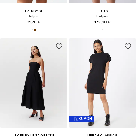
TRENDYOL
LIU JO
Haljina
Haljina
21,90 €
179,90 €
KUPON
LEGER BY LENA GERCKE
URBAN CLASSICS