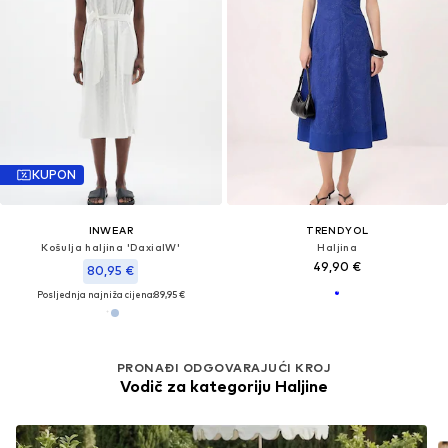
KUPON
INWEAR
TRENDYOL
Košulja haljina 'DaxiaIW'
Haljina
49,90 €
80,95 €
Posljednja najniža cijena:
89,95 €
PRONAĐI ODGOVARAJUĆI KROJ
Vodič za kategoriju Haljine