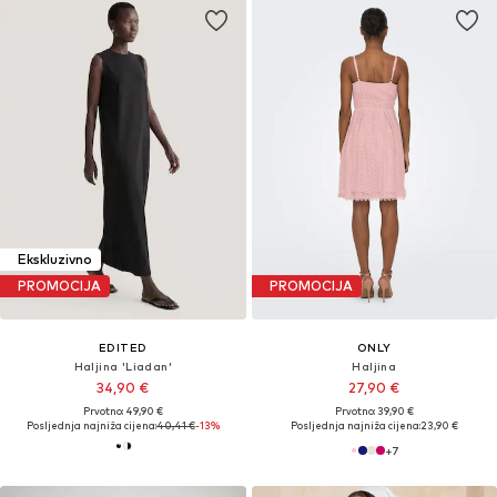
Ekskluzivno
PROMOCIJA
PROMOCIJA
EDITED
ONLY
Haljina 'Liadan'
Haljina
34,90 €
27,90 €
Prvotno: 49,90 €
Prvotno: 39,90 €
Posljednja najniža cijena:
40,41 €
-13%
Posljednja najniža cijena:
23,90 €
+
7