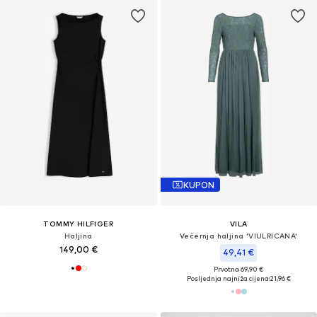
KUPON
TOMMY HILFIGER
VILA
Haljina
Večernja haljina 'VIULRICANA'
149,00 €
49,41 €
Prvotno: 69,90 €
Posljednja najniža cijena:
21,96 €