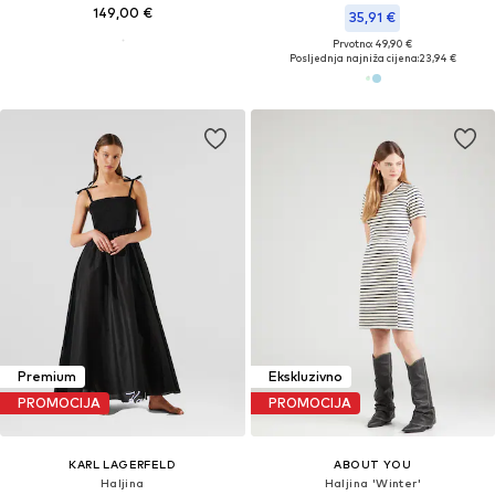
149,00 €
35,91 €
Prvotno: 49,90 €
Posljednja najniža cijena:
23,94 €
Premium
Ekskluzivno
PROMOCIJA
PROMOCIJA
KARL LAGERFELD
ABOUT YOU
Haljina
Haljina 'Winter'