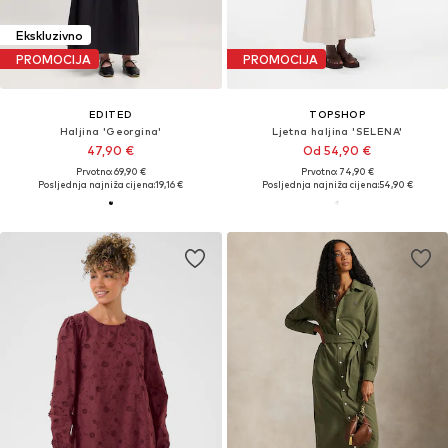
Ekskluzivno
PROMOCIJA
PROMOCIJA
EDITED
TOPSHOP
Haljina 'Georgina'
Ljetna haljina 'SELENA'
47,90 €
Od 54,90 €
Prvotno: 69,90 €
Prvotno: 74,90 €
Posljednja najniža cijena:
19,16 €
Posljednja najniža cijena:
54,90 €