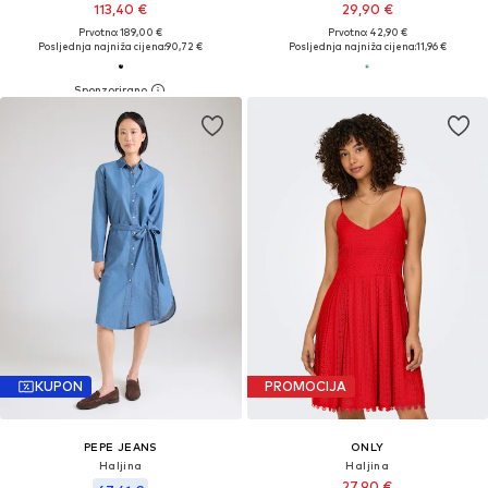
113,40 €
29,90 €
Prvotno: 189,00 €
Prvotno: 42,90 €
Posljednja najniža cijena:
90,72 €
Posljednja najniža cijena:
11,96 €
KUPON
PROMOCIJA
PEPE JEANS
ONLY
Haljina
Haljina
27,90 €