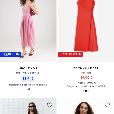
KUPON
PROMOCIJA
ABOUT YOU
TOMMY HILFIGER
Haljina 'Laeticia'
Haljina
129,00 €
53,91 €
Prvotno: 149,00 €
Posljednja najniža cijena:
59,90 €
Posljednja najniža cijena:
116,10 €