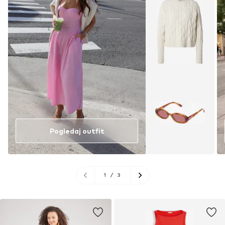
Pogledaj outfit
1
/
3