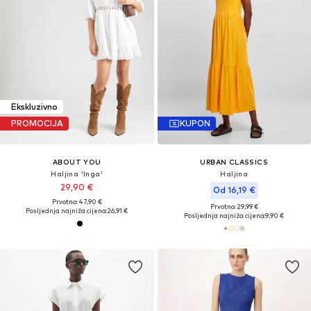
Ekskluzivno
PROMOCIJA
KUPON
ABOUT YOU
URBAN CLASSICS
Haljina 'Inga'
Haljina
29,90 €
Od 16,19 €
Prvotno: 47,90 €
Prvotno: 29,99 €
Posljednja najniža cijena:
26,91 €
Posljednja najniža cijena:
9,90 €