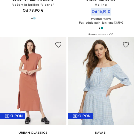
Večernja haljina 'Vianne'
Haljina
Od 79,90 €
Od 16,19 €
Prvotno: 19,99 €
Posljednja najniža cijena:
13,99 €
KUPON
KUPON
URBAN CLASSICS
KAVAZI