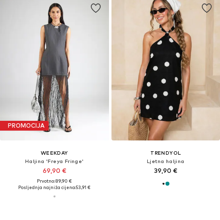
PROMOCIJA
WEEKDAY
TRENDYOL
Haljina 'Freya Fringe'
Ljetna haljina
69,90 €
39,90 €
Prvotno: 89,90 €
Posljednja najniža cijena:
53,91 €