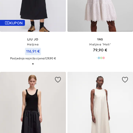
KUPON
LIU JO
YAS
Haljina
Haljina 'Holi'
79,90 €
116,91 €
Posljednja najniža cijena:
129,90 €