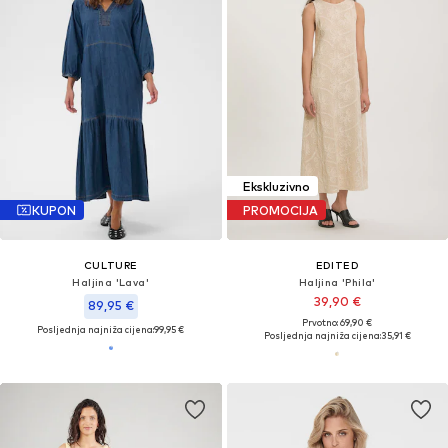
Ekskluzivno
KUPON
PROMOCIJA
CULTURE
EDITED
Haljina 'Lava'
Haljina 'Phila'
39,90 €
89,95 €
Prvotno: 69,90 €
Posljednja najniža cijena:
99,95 €
Posljednja najniža cijena:
35,91 €