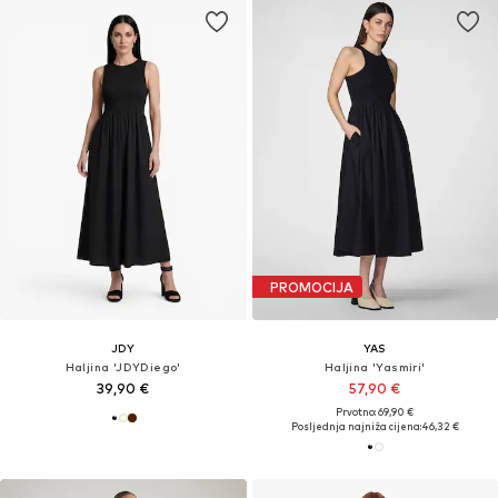
PROMOCIJA
JDY
YAS
Haljina 'JDYDiego'
Haljina 'Yasmiri'
39,90 €
57,90 €
Prvotno: 69,90 €
Posljednja najniža cijena:
46,32 €