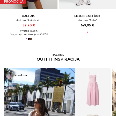
PROMOCIJA
CULTURE
LIEBLINGSSTÜCK
Haljina 'Antoinett'
Haljina 'Rola'
89,90 €
149,95 €
Prvotno: 99,95 €
Posljednja najniža cijena:
71,92 €
HALJINE
OUTFIT INSPIRACIJA
Luisa Lion