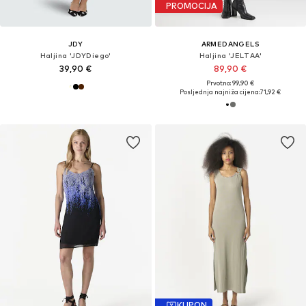
PROMOCIJA
JDY
ARMEDANGELS
Haljina 'JDYDiego'
Haljina 'JELTAA'
39,90 €
89,90 €
Prvotno: 99,90 €
Posljednja najniža cijena:
71,92 €
KUPON