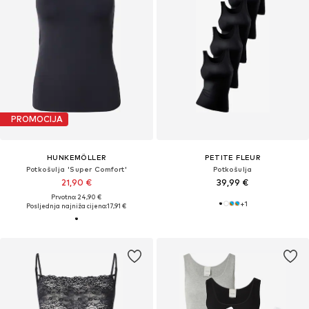
PROMOCIJA
HUNKEMÖLLER
PETITE FLEUR
Potkošulja 'Super Comfort'
Potkošulja
21,90 €
39,99 €
Prvotno: 24,90 €
+
1
Posljednja najniža cijena:
17,91 €