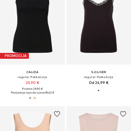
PROMOCIJA
CALIDA
S.OLIVER
regular Potkošulja
regular Potkošulja
23,90 €
Od 24,99 €
Prvotno: 29,90 €
Posljednja najniža cijena:
18,62 €