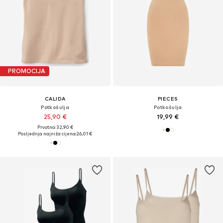
PROMOCIJA
CALIDA
PIECES
Potkošulja
Potkošulja
25,90 €
19,99 €
Prvotno: 32,90 €
Posljednja najniža cijena:
26,01 €