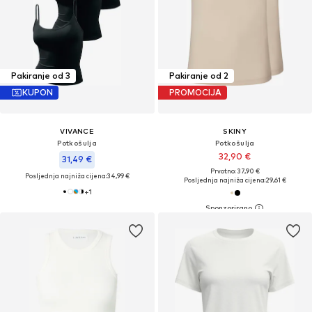
Pakiranje od 3
Pakiranje od 2
KUPON
PROMOCIJA
VIVANCE
SKINY
Potkošulja
Potkošulja
32,90 €
31,49 €
Prvotno: 37,90 €
Posljednja najniža cijena:
34,99 €
Posljednja najniža cijena:
29,61 €
+
1