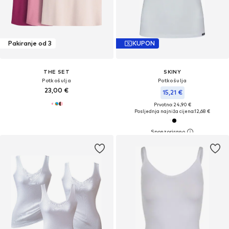
Pakiranje od 3
KUPON
THE SET
SKINY
Potkošulja
Potkošulja
23,00 €
15,21 €
Prvotno: 24,90 €
Posljednja najniža cijena:
12,68 €