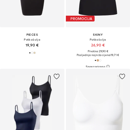
PROMOCIJA
PIECES
SKINY
Potkošulja
Potkošulja
19,90 €
26,90 €
Prvotno: 29,90 €
Posljednja najniža cijena:
19,71 €