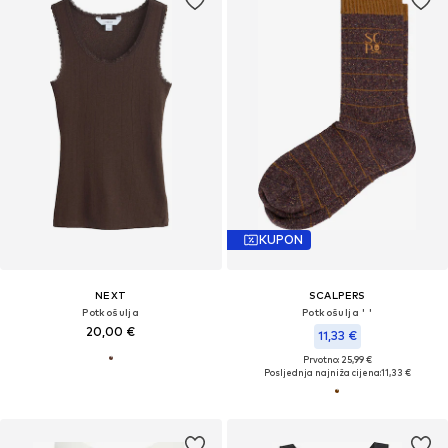
KUPON
NEXT
SCALPERS
Potkošulja
Potkošulja ' '
20,00 €
11,33 €
Prvotno: 25,99 €
Posljednja najniža cijena:
11,33 €