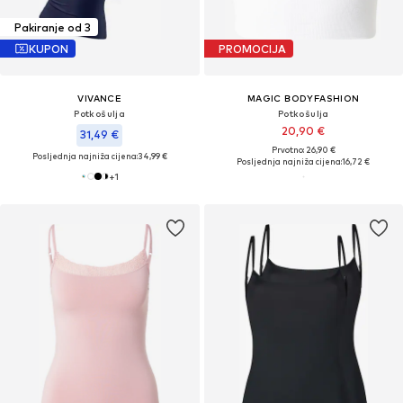
Pakiranje od 3
KUPON
PROMOCIJA
VIVANCE
MAGIC BODYFASHION
Potkošulja
Potkošulja
20,90 €
31,49 €
Prvotno: 26,90 €
Posljednja najniža cijena:
34,99 €
Posljednja najniža cijena:
16,72 €
+
1