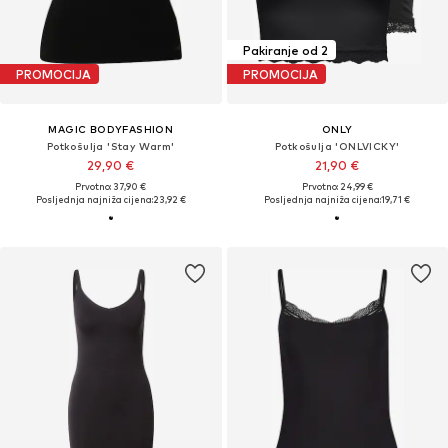
Pakiranje od 2
PROMOCIJA
PROMOCIJA
MAGIC BODYFASHION
ONLY
Potkošulja 'Stay Warm'
Potkošulja 'ONLVICKY'
29,90 €
21,90 €
Prvotno: 37,90 €
Prvotno: 24,99 €
Posljednja najniža cijena:
23,92 €
Posljednja najniža cijena:
19,71 €