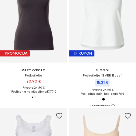
PROMOCIJA
KUPON
MARC O'POLO
SLOGGI
Potkošulja
Potkošulja 'EVER Ease'
20,90 €
15,21 €
Prvotno: 24,90 €
Prvotno: 24,90 €
Posljednja najniža cijena:
17,77 €
Posljednja najniža cijena:
6,76 €