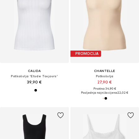
PROMOCIJA
CALIDA
CHANTELLE
Potkošulja 'Etude Toujours'
Potkošulja
39,90 €
27,90 €
Prvotno: 34,90 €
Posljednja najniža cijena:
22,02 €