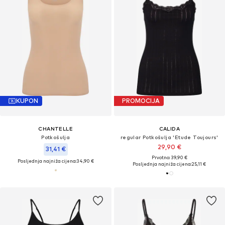
KUPON
PROMOCIJA
CHANTELLE
CALIDA
Potkošulja
regular Potkošulja 'Etude Toujours'
29,90 €
31,41 €
Prvotno: 39,90 €
Posljednja najniža cijena:
34,90 €
Posljednja najniža cijena:
25,11 €