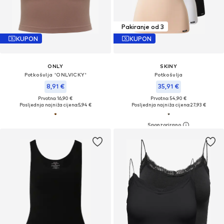
Pakiranje od 3
KUPON
KUPON
ONLY
SKINY
Potkošulja 'ONLVICKY'
Potkošulja
8,91 €
35,91 €
Prvotno: 16,90 €
Prvotno: 54,90 €
Posljednja najniža cijena:
5,94 €
Posljednja najniža cijena:
27,93 €