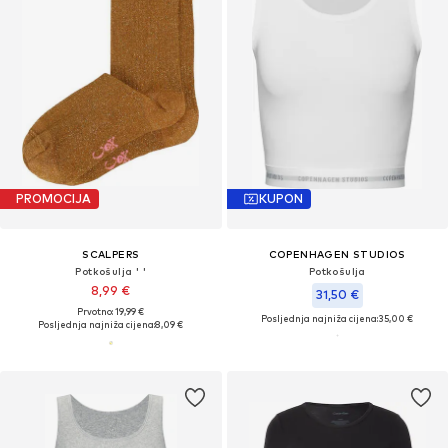
PROMOCIJA
KUPON
SCALPERS
COPENHAGEN STUDIOS
Potkošulja ' '
Potkošulja
8,99 €
31,50 €
Prvotno: 19,99 €
Posljednja najniža cijena:
35,00 €
Posljednja najniža cijena:
8,09 €