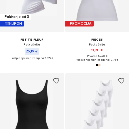
Pakiranje od 3
KUPON
PROMOCIJA
PETITE FLEUR
PIECES
Potkošulja
Potkošulja
11,90 €
25,19 €
Prvotno: 14,90 €
Posljednja najniža cijena:
27,99 €
Posljednja najniža cijena:
10,71 €