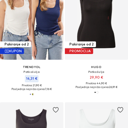
Pakiranje od 2
Pakiranje od 2
KUPON
PROMOCIJA
TRENDYOL
HUGO
Potkošulja
Potkošulja
29,90 €
14,31 €
Prvotno: 44,90 €
Prvotno: 21,90 €
Posljednja najniža cijena:
26,91 €
Posljednja najniža cijena:
7,16 €