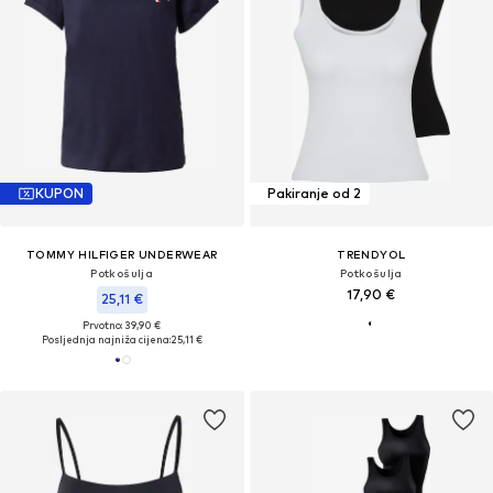
KUPON
Pakiranje od 2
TOMMY HILFIGER UNDERWEAR
TRENDYOL
Potkošulja
Potkošulja
17,90 €
25,11 €
Prvotno: 39,90 €
Posljednja najniža cijena:
25,11 €