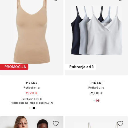
PROMOCIJA
Pakiranje od 3
PIECES
THE SET
Potkošulja
Potkošulja
11,90 €
21,00 €
Prvotno: 14,90 €
Posljednja najniža cijena:
10,71 €