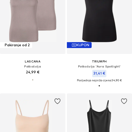
Pakiranje od 2
KUPON
LASCANA
TRIUMPH
Potkošulja
Potkošulja 'Aura Spotlight'
24,99 €
31,41 €
Posljednja najniža cijena:
34,90 €