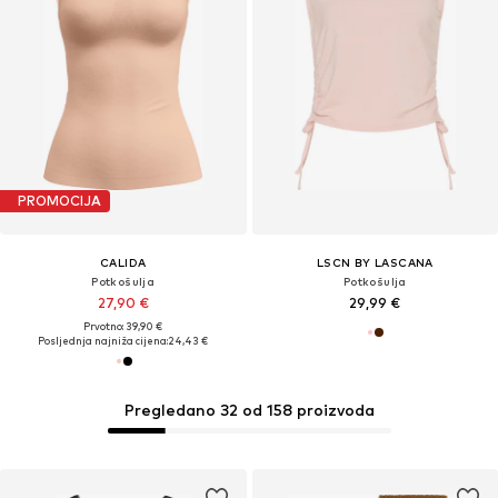
PROMOCIJA
CALIDA
LSCN BY LASCANA
Potkošulja
Potkošulja
27,90 €
29,99 €
Prvotno: 39,90 €
Posljednja najniža cijena:
24,43 €
Pregledano 32 od 158 proizvoda