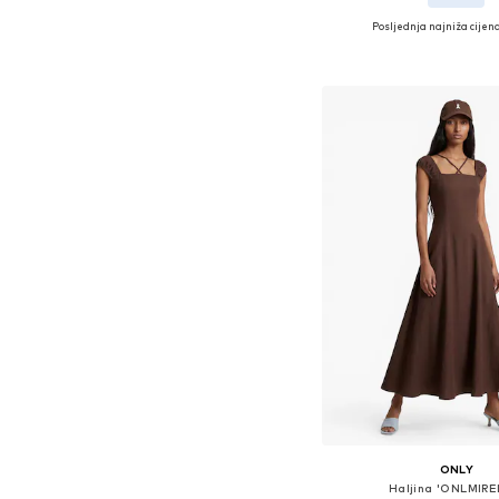
Posljednja najniža cijena
Dostupne veličine: 34, 
Dodaj u košar
ONLY
Haljina 'ONLMIRE