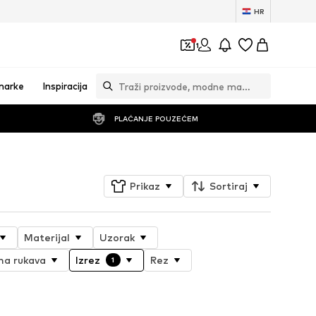
HR
1
marke
Inspiracija
PLAĆANJE POUZEĆEM
Prikaz
Sortiraj
Materijal
Uzorak
na rukava
Izrez
Rez
1