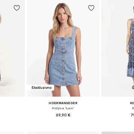
Ekskluzivno
HOERMANSEDER
K
a
Haljina 'Lani'
H
69,90 €
7
+
1
 38, 40, 42
Dostupne veličine: 34, 36, 38, 40, 42, 44
Dostupne veličine:
icu
Dodaj u košaricu
Dodaj 