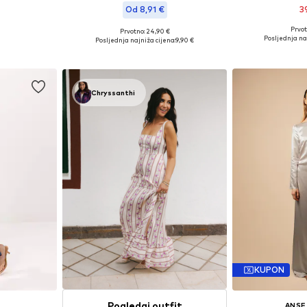
Od 8,91 €
3
Prvot
+
1
Prvotno: 24,90 €
 38, 40, 42
Dostupne veličine:
Dostupno u više veličina
Posljednja na
Posljednja najniža cijena:
9,90 €
icu
Dodaj 
Dodaj u košaricu
Chryssanthi
KUPON
Pogledaj outfit
ANSE