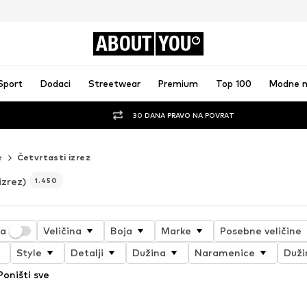
ABOUT
YOU
Sport
Dodaci
Streetwear
Premium
Top 100
Modne 
30 DANA PRAVO NA POVRAT
e
Četvrtasti izrez
izrez)
1.450
ja
Veličina
Boja
Marke
Posebne veličine
Style
Detalji
Dužina
Naramenice
Duži
Poništi sve