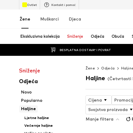
Outlet
Kontakt i pomoć
Žene
Muškarci
Djeca
Ekskluzivna kolekcija
Sniženje
Odjeća
Obuća
BESPLATNA DOSTAVA* I POVRAT
Žene
Odjeća
Haljin
Sniženje
Haljine
(Četvrtasti 
Odjeća
Novo
Cijena
Promoci
Popularno
Haljine
Svojstva proizvoda
Ljetne haljine
Manje filtera
Večernje haljine