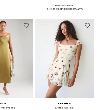
Prvotno: 139,00 €
ine: 34, 36, 38, 40
Dostupne veličine: 34, 36, 38, 42
Posljednja najniža cijena:
87,20 €
u košaricu
Dodaj u košaricu
VILA
BERSHKA
 'VIRavenna'
Ljetna haljina