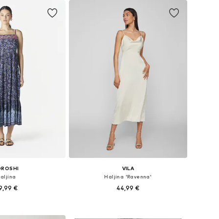
OROSHI
VILA
aljina
Haljina 'Ravenna'
9,99 €
44,99 €
+
19
 34, 36, 38, 40, 42, 44
Dostupne veličine: 34, 36, 38, 40, 42, 44
u košaricu
Dodaj u košaricu