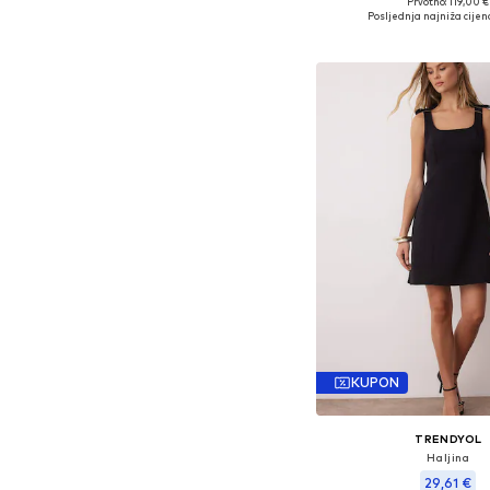
Prvotno: 119,00 €
Dostupne veličine: 34, 3
Posljednja najniža cijen
Dodaj u košar
KUPON
TRENDYOL
Haljina
29,61 €