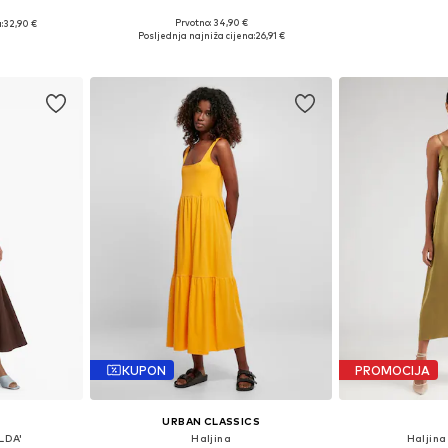
Prvotno: 34,90 €
:
32,90 €
Dostupne veličine: 34, 38, 40
Dostupne velič
36, 38, 40
Posljednja najniža cijena:
26,91 €
Dodaj u košaricu
Dodaj 
icu
KUPON
PROMOCIJA
URBAN CLASSICS
LDA'
Haljina
Haljina