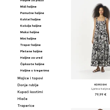
Haljine za plažu
Midi haljine
Pamučne haljine
Koktel haljine
Košulja haljine
Maksi haljine
Mini haljine
Traper haljine
Pletene haljine
Haljine za ured
Čipkaste haljine
Haljine s tregerima
Majice i topovi
Donje rublje
KOROSHI
Ljetna haljin
Kupaći kostimi
79,99 €
Hlače
Dostupne veličine: 34, 36,
Traperice
Dodaj u košar