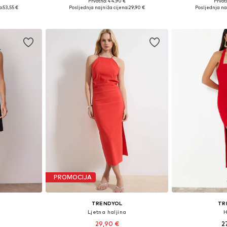
Prvotno: 44,90 €
Prvot
6, 38, 42
Dostupne veličine: 34, 36, 38, 40
Dostupne velič
a:
53,55 €
Posljednja najniža cijena:
29,90 €
Posljednja na
icu
Dodaj u košaricu
Dodaj 
PROMOCIJA
TRENDYOL
TR
Ljetna haljina
H
29,90 €
2