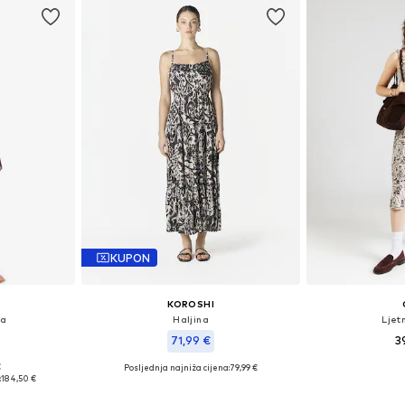
KUPON
KOROSHI
na
Haljina
Ljet
71,99 €
3
€
Posljednja najniža cijena:
79,99 €
0, 42, 44, 46
Dostupne velič
Dostupne veličine: 34, 36, 38, 40, 42, 44
:
184,50 €
icu
Dodaj 
Dodaj u košaricu