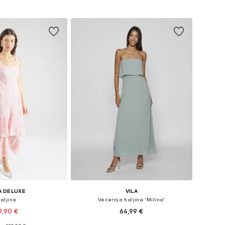
Dodaj u košaricu
u košaricu
A DELUXE
VILA
aljina
Večernja haljina 'Milina'
9,90 €
64,99 €