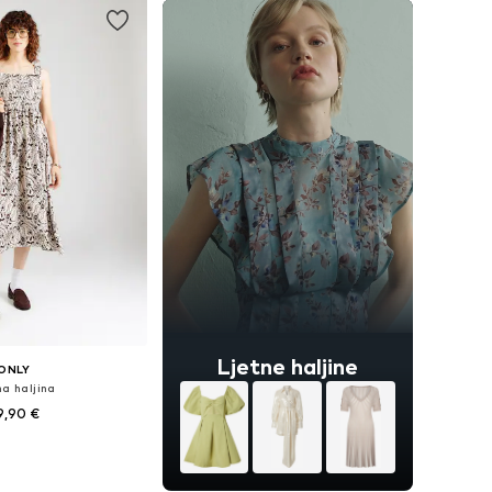
Ljetne haljine
ONLY
na haljina
9,90 €
ine: 34, 36, 40, 42
u košaricu