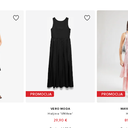
icu
Dodaj u košaricu
Dodaj 
PROMOCIJA
PROMOCIJA
VERO MODA
MAY
Haljina 'VMAne'
H
29,90 €
8