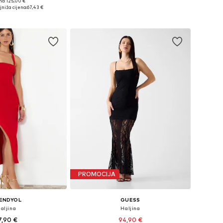
no: 125,00 €
ine: 34, 36, 38, 42
Dostupno u više veličina
jniža cijena:
67,43 €
u košaricu
Dodaj u košaricu
PROMOCIJA
ENDYOL
GUESS
aljina
Haljina
7,90 €
94,90 €