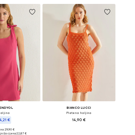
ENDYOL
BIANCO LUCCI
aljina
Pletena haljina
4,21 €
14,90 €
no: 29,90 €
Dostupne veličine: XS-XL
ine: 36, 38, 40, 42
niža cijena:
22,87 €