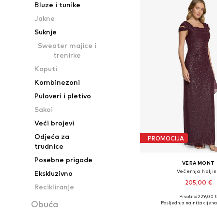
Bluze i tunike
Jakne
Suknje
Sweater majice i
trenirke
Kaputi
Kombinezoni
Puloveri i pletivo
Sakoi
Veći brojevi
Odjeća za
PROMOCIJA
trudnice
Posebne prigode
VERA MONT
Večernja halji
Ekskluzivno
205,00 €
Recikliranje
Prvotno: 229,00 
Dostupne veličine: 36, 38, 4
Obuća
Posljednja najniža cijena
Dodaj u košar