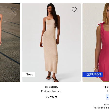
Novo
KUPON
BERSHKA
TR
Pletena haljina
H
39,90 €
2
Prvot
 38, 40, 42
Dostupne veličine: S, M, L
Dostupne velič
Posljednja naj