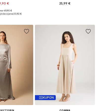
9,90 €
25,99 €
+
19
no: 49,90 €
 34, 36, 38, 40, 42, 44
Dostupne veličine: 34, 38, 40
jniža cijena:
33,92 €
u košaricu
Dodaj u košaricu
KUPON
 VICTORIN
COMMA