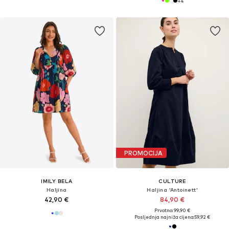
+
4
PROMOCIJA
IMILY BELA
CULTURE
Haljina
Haljina 'Antoinett'
42,90 €
84,90 €
Prvotno: 99,90 €
Posljednja najniža cijena:
59,92 €