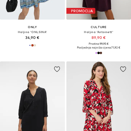
PROMOCIJA
ONLY
CULTURE
Haljina 'ONLSINA'
Haljina 'Antoinett'
34,90 €
89,90 €
Prvotno: 99,95 €
Posljednja najniža cijena:
71,92 €