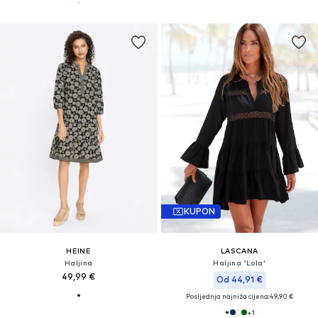
KUPON
HEINE
LASCANA
Haljina
Haljina 'Lola'
49,99 €
Od 44,91 €
Posljednja najniža cijena:
49,90 €
+
1