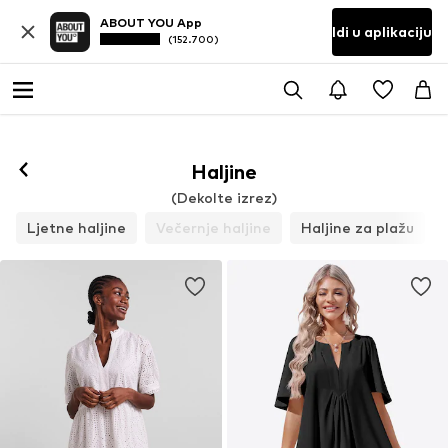
ABOUT YOU App
Idi u aplikaciju
(152.700)
Haljine
(Dekolte izrez)
Ljetne haljine
Večernje haljine
Haljine za plažu