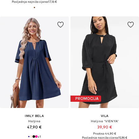
Posljednja najniža cijena:
17,16 €
PROMOCIJA
IMILY BELA
VILA
Haljina
Haljina 'VIENYA'
47,90 €
39,90 €
Prvotno: 44,90 €
+
1
Posljednja najniža cijena:
15,96 €