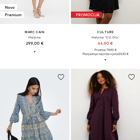
Novo
Premium
PROMOCIJA
MARC CAIN
CULTURE
Haljina
Haljina 'CU Olu'
299,00 €
64,90 €
Prvotno: 79,90 €
Posljednja najniža cijena:
51,92 €