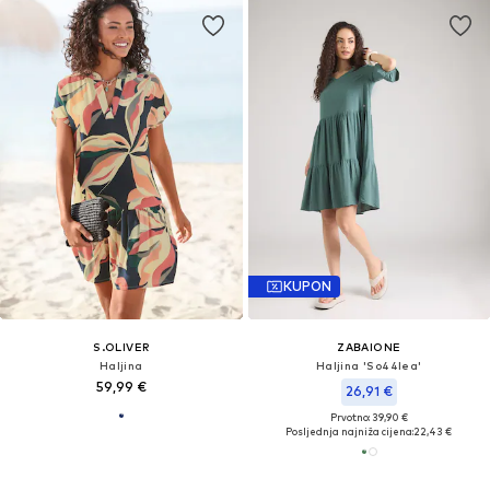
KUPON
S.OLIVER
ZABAIONE
Haljina
Haljina 'So44lea'
59,99 €
26,91 €
Prvotno: 39,90 €
Posljednja najniža cijena:
22,43 €