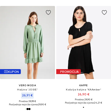
KUPON
PROMOCIJA
VERO MODA
KAFFE
Haljina 'JOSIE'
Košulja haljina 'KAAmber'
26,90 €
26,91 €
Prvotno: 29,90 €
Prvotno: 39,99 €
Posljednja najniža cijena:
24,21 €
Posljednja najniža cijena:
29,90 €