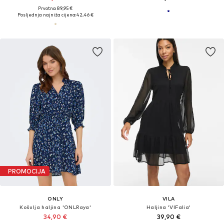
Prvotno: 89,95 €
Posljednja najniža cijena:
42,46 €
PROMOCIJA
ONLY
VILA
Košulja haljina 'ONLRaya'
Haljina 'VIFalia'
34,90 €
39,90 €