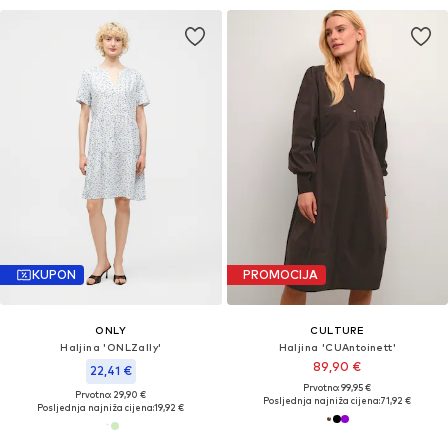
KUPON
PROMOCIJA
ONLY
CULTURE
Haljina 'ONLZally'
Haljina 'CUAntoinett'
89,90 €
22,41 €
Prvotno: 99,95 €
Prvotno: 29,90 €
Posljednja najniža cijena:
71,92 €
Posljednja najniža cijena:
19,92 €