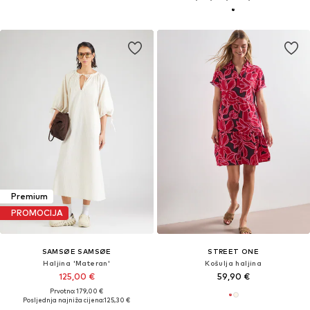
Premium
PROMOCIJA
SAMSØE SAMSØE
STREET ONE
Haljina 'Materan'
Košulja haljina
125,00 €
59,90 €
Prvotno: 179,00 €
Posljednja najniža cijena:
125,30 €