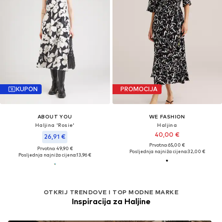
KUPON
PROMOCIJA
ABOUT YOU
WE FASHION
Haljina 'Rosie'
Haljina
40,00 €
26,91 €
Prvotno: 65,00 €
Prvotno: 49,90 €
Posljednja najniža cijena:
32,00 €
Posljednja najniža cijena:
13,96 €
OTKRIJ TRENDOVE I TOP MODNE MARKE
Inspiracija za Haljine