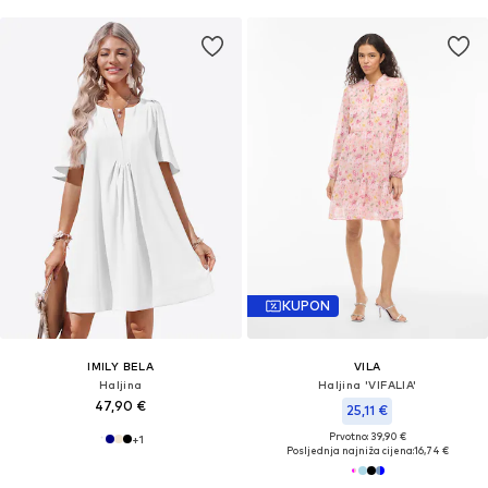
KUPON
IMILY BELA
VILA
Haljina
Haljina 'VIFALIA'
47,90 €
25,11 €
Prvotno: 39,90 €
+
1
Posljednja najniža cijena:
16,74 €