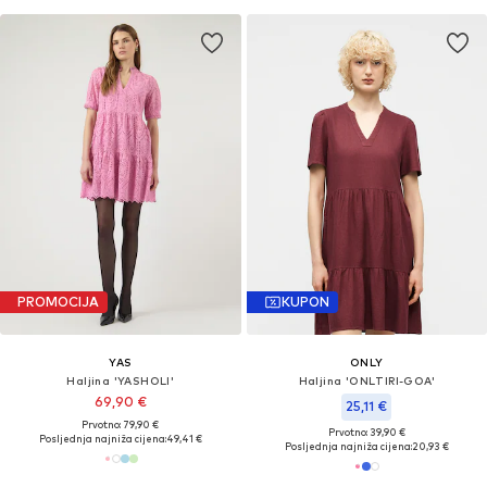
PROMOCIJA
KUPON
YAS
ONLY
Haljina 'YASHOLI'
Haljina 'ONLTIRI-GOA'
69,90 €
25,11 €
Prvotno: 79,90 €
Prvotno: 39,90 €
Posljednja najniža cijena:
49,41 €
Posljednja najniža cijena:
20,93 €