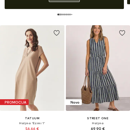
PROMOCIJA
Novo
TATUUM
STREET ONE
Haljina 'Ezimi 1'
Haljina
56,66 €
69,90 €