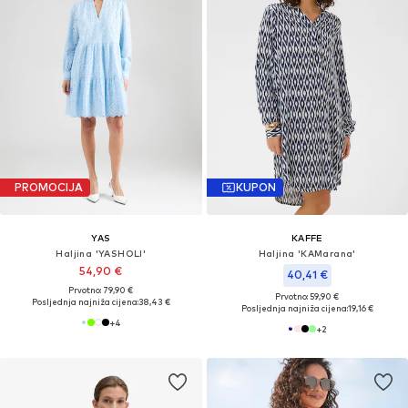
PROMOCIJA
KUPON
YAS
KAFFE
Haljina 'YASHOLI'
Haljina 'KAMarana'
54,90 €
40,41 €
Prvotno: 79,90 €
Prvotno: 59,90 €
Posljednja najniža cijena:
38,43 €
Posljednja najniža cijena:
19,16 €
+
4
+
2