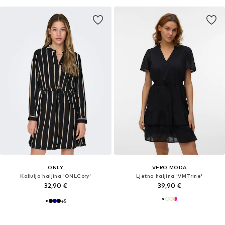
ONLY
VERO MODA
Košulja haljina 'ONLCory'
Ljetna haljina 'VMTrine'
32,90 €
39,90 €
+
5