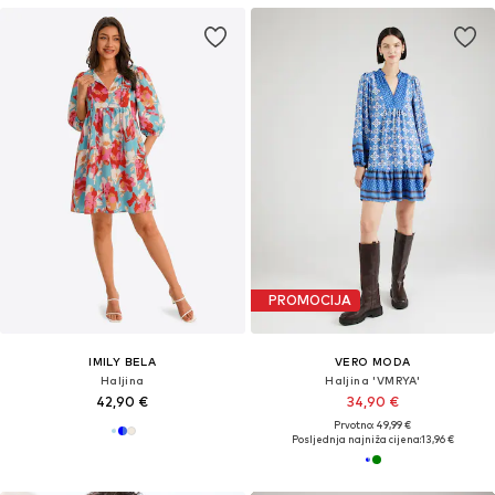
PROMOCIJA
IMILY BELA
VERO MODA
Haljina
Haljina 'VMRYA'
42,90 €
34,90 €
Prvotno: 49,99 €
Posljednja najniža cijena:
13,96 €