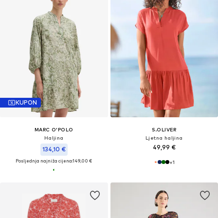
KUPON
MARC O'POLO
S.OLIVER
Haljina
Ljetna haljina
49,99 €
134,10 €
Posljednja najniža cijena:
149,00 €
+
1