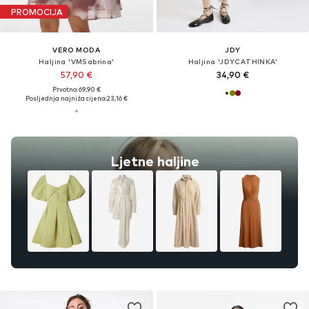
PROMOCIJA
VERO MODA
JDY
Haljina 'VMSabrina'
Haljina 'JDYCATHINKA'
57,90 €
34,90 €
Prvotno: 69,90 €
Posljednja najniža cijena:
23,16 €
Ljetne haljine