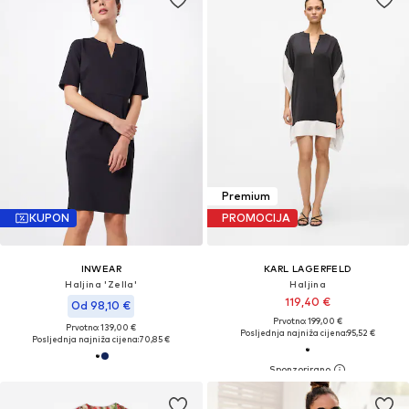
Premium
KUPON
PROMOCIJA
INWEAR
KARL LAGERFELD
Haljina 'Zella'
Haljina
119,40 €
Od 98,10 €
Prvotno: 199,00 €
Prvotno: 139,00 €
Posljednja najniža cijena:
95,52 €
Posljednja najniža cijena:
70,85 €