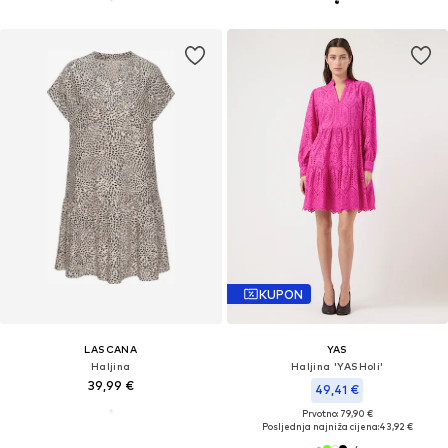
KUPON
LASCANA
YAS
Haljina
Haljina 'YASHoli'
39,99 €
49,41 €
Prvotno: 79,90 €
Posljednja najniža cijena:
43,92 €