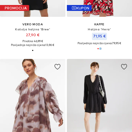
PROMOCIJA
KUPON
VERO MODA
KAFFE
Košulja haljina 'Bree'
Haljina 'Hera'
27,90 €
71,95 €
Prvotno: 46,99 €
Posljednja najniža cijena:
79,95 €
Posljednja najniža cijena:
13,96 €