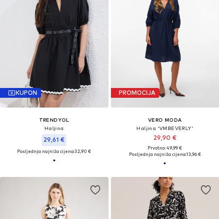
KUPON
PROMOCIJA
TRENDYOL
VERO MODA
Haljina
Haljina 'VMBEVERLY'
29,90 €
29,61 €
Prvotno: 49,99 €
Posljednja najniža cijena:
32,90 €
Posljednja najniža cijena:
13,96 €