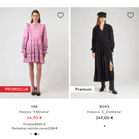
PROMOCIJA
Premium
YAS
BOSS
Haljina 'YASluma'
Haljina 'C_Dathene'
64,90 €
249,00 €
Prvotno: 89,90 €
Posljednja najniža cijena:
25,96 €