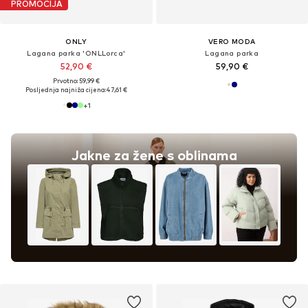
PROMOCIJA
ONLY
VERO MODA
Lagana parka 'ONLLorca'
Lagana parka
52,90 €
59,90 €
Prvotno: 59,99 €
Posljednja najniža cijena:
47,61 €
+
1
Jakne za žene s oblinama