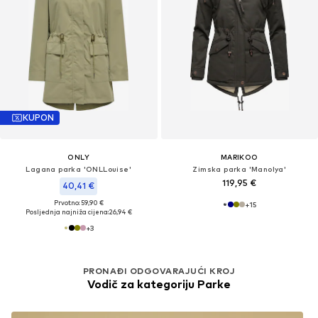
KUPON
ONLY
MARIKOO
Lagana parka 'ONLLouise'
Zimska parka 'Manolya'
119,95 €
40,41 €
Prvotno: 59,90 €
+
15
Posljednja najniža cijena:
26,94 €
+
3
PRONAĐI ODGOVARAJUĆI KROJ
Vodič za kategoriju Parke