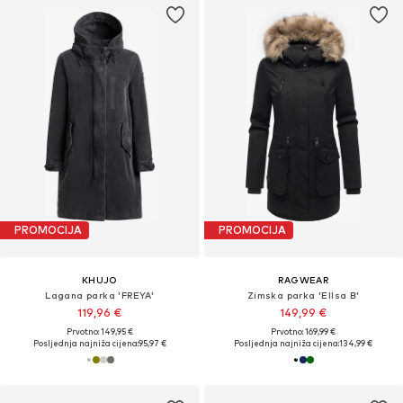
PROMOCIJA
PROMOCIJA
KHUJO
RAGWEAR
Lagana parka 'FREYA'
Zimska parka 'Ellsa B'
119,96 €
149,99 €
Prvotno: 149,95 €
Prvotno: 169,99 €
Posljednja najniža cijena:
95,97 €
Posljednja najniža cijena:
134,99 €