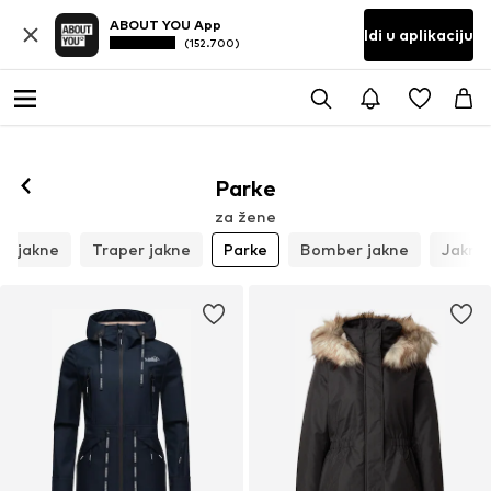
ABOUT YOU App
Idi u aplikaciju
(152.700)
Parke
za žene
e jakne
Traper jakne
Parke
Bomber jakne
Jakne 