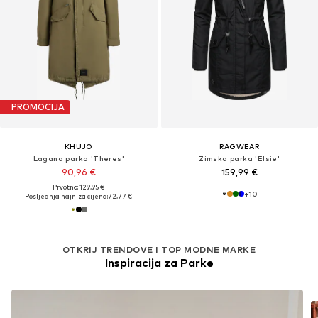
PROMOCIJA
KHUJO
RAGWEAR
Lagana parka 'Theres'
Zimska parka 'Elsie'
90,96 €
159,99 €
Prvotno: 129,95 €
+
10
Posljednja najniža cijena:
72,77 €
OTKRIJ TRENDOVE I TOP MODNE MARKE
Inspiracija za Parke