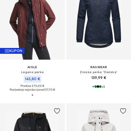
KUPON
AIGLE
RAGWEAR
Lagana parka
Zimska parka 'Dankka'
139,99 €
145,80 €
Prvotno: 270,00 €
+
3
Posljednja najniža cijena:
137,70 €