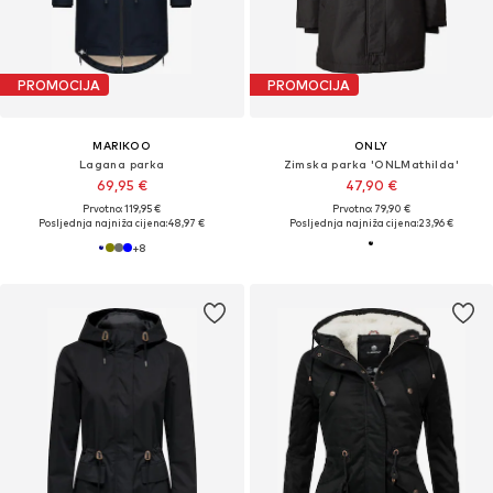
PROMOCIJA
PROMOCIJA
MARIKOO
ONLY
Lagana parka
Zimska parka 'ONLMathilda'
69,95 €
47,90 €
Prvotno: 119,95 €
Prvotno: 79,90 €
Posljednja najniža cijena:
48,97 €
Posljednja najniža cijena:
23,96 €
+
8