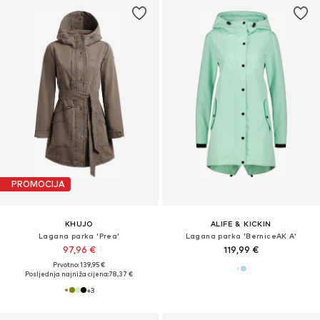
PROMOCIJA
KHUJO
ALIFE & KICKIN
Lagana parka 'Prea'
Lagana parka 'BerniceAK A'
97,96 €
119,99 €
Prvotno: 139,95 €
Posljednja najniža cijena:
78,37 €
+
3