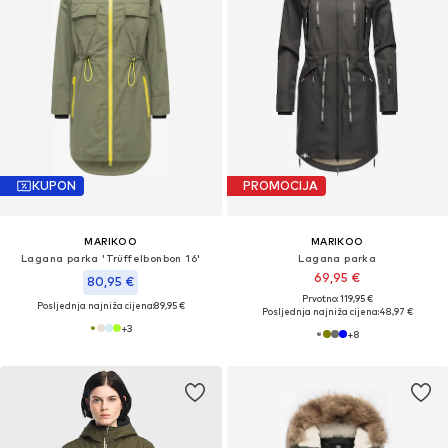
KUPON
PROMOCIJA
MARIKOO
MARIKOO
Lagana parka 'Trüffelbonbon 16'
Lagana parka
69,95 €
80,95 €
Prvotno: 119,95 €
Posljednja najniža cijena:
89,95 €
Posljednja najniža cijena:
48,97 €
+
3
+
8