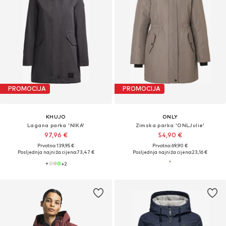
PROMOCIJA
PROMOCIJA
KHUJO
ONLY
Lagana parka 'NIKA'
Zimska parka 'ONLJulie'
97,96 €
54,90 €
Prvotno: 139,95 €
Prvotno: 69,90 €
Posljednja najniža cijena:
73,47 €
Posljednja najniža cijena:
23,16 €
+
2