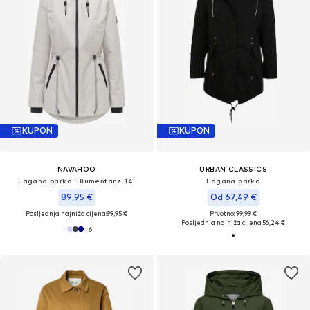
KUPON
KUPON
NAVAHOO
URBAN CLASSICS
Lagana parka 'Blumentanz 14'
Lagana parka
89,95 €
Od 67,49 €
Posljednja najniža cijena:
99,95 €
Prvotno: 99,99 €
Posljednja najniža cijena:
56,24 €
+
6