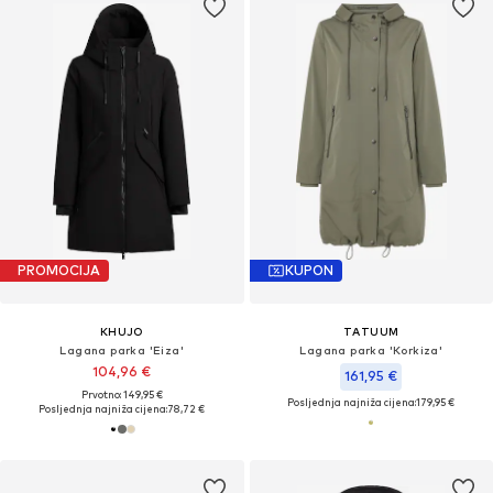
PROMOCIJA
KUPON
KHUJO
TATUUM
Lagana parka 'Eiza'
Lagana parka 'Korkiza'
104,96 €
161,95 €
Prvotno: 149,95 €
Posljednja najniža cijena:
179,95 €
Posljednja najniža cijena:
78,72 €