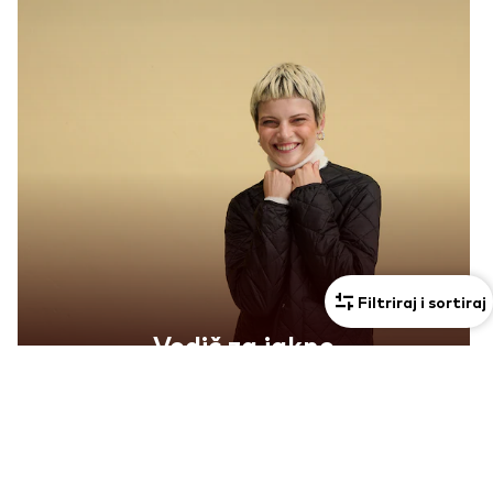
Filtriraj i sortiraj
Vodič za jakne
Otkrij sada