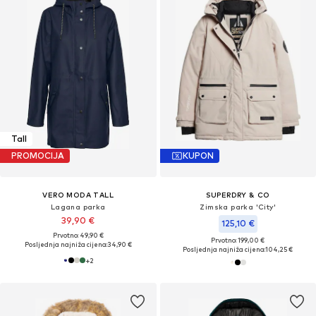
Tall
PROMOCIJA
KUPON
VERO MODA TALL
SUPERDRY & CO
Lagana parka
Zimska parka 'City'
39,90 €
125,10 €
Prvotno: 49,90 €
Prvotno: 199,00 €
Posljednja najniža cijena:
34,90 €
Posljednja najniža cijena:
104,25 €
+
2