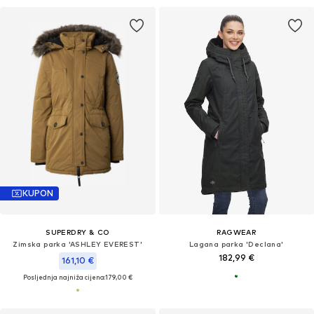
KUPON
SUPERDRY & CO
RAGWEAR
Zimska parka 'ASHLEY EVEREST'
Lagana parka 'Declana'
182,99 €
161,10 €
Posljednja najniža cijena:
179,00 €