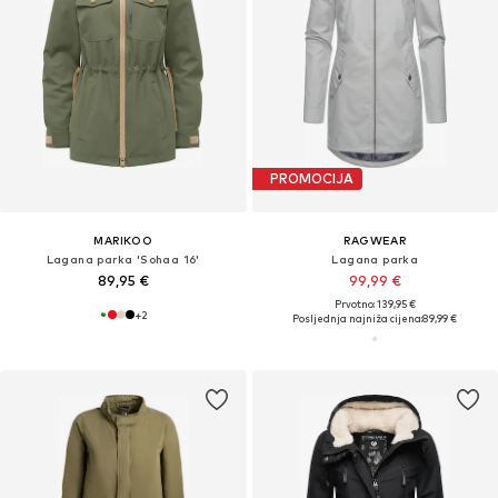
PROMOCIJA
MARIKOO
RAGWEAR
Lagana parka 'Sohaa 16'
Lagana parka
89,95 €
99,99 €
Prvotno: 139,95 €
+
2
Posljednja najniža cijena:
89,99 €