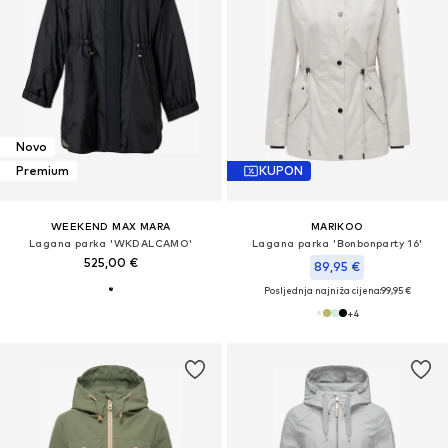
Novo
Premium
KUPON
WEEKEND MAX MARA
MARIKOO
Lagana parka 'WKDALCAMO'
Lagana parka 'Bonbonparty 16'
525,00 €
89,95 €
Posljednja najniža cijena:
99,95 €
+
4