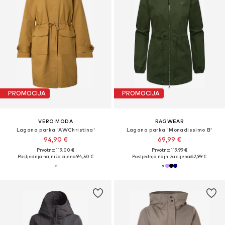
PROMOCIJA
PROMOCIJA
VERO MODA
RAGWEAR
Lagana parka 'AWChristina'
Lagana parka 'Monadissimo B'
94,90 €
69,99 €
Prvotno: 119,00 €
Prvotno: 119,99 €
Posljednja najniža cijena:
94,50 €
Posljednja najniža cijena:
62,99 €