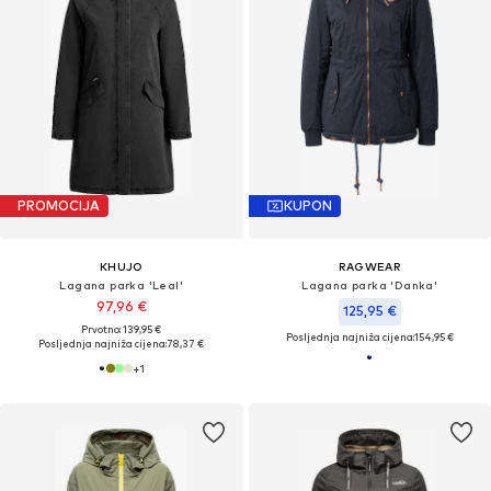
PROMOCIJA
KUPON
KHUJO
RAGWEAR
Lagana parka 'Leal'
Lagana parka 'Danka'
97,96 €
125,95 €
Prvotno: 139,95 €
Posljednja najniža cijena:
154,95 €
Posljednja najniža cijena:
78,37 €
+
1