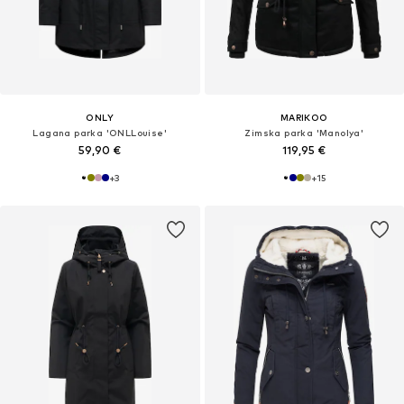
ONLY
MARIKOO
Lagana parka 'ONLLouise'
Zimska parka 'Manolya'
59,90 €
119,95 €
+
3
+
15