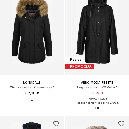
Petite
PROMOCIJA
LONSDALE
VERO MODA PETITE
Zimska parka 'Kimmeridge'
Lagana parka 'VMMalou'
119,90 €
39,90 €
Prvotno: 49,90 €
Posljednja najniža cijena:
27,93 €