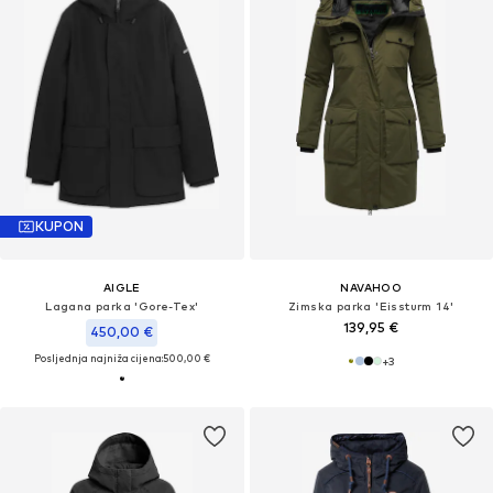
KUPON
AIGLE
NAVAHOO
Lagana parka 'Gore-Tex'
Zimska parka 'Eissturm 14'
139,95 €
450,00 €
Posljednja najniža cijena:
500,00 €
+
3