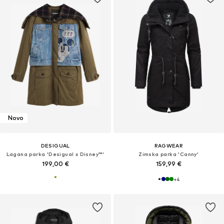
Novo
DESIGUAL
RAGWEAR
Lagana parka 'Desigual x Disney™'
Zimska parka 'Canny'
199,00 €
159,99 €
+
4