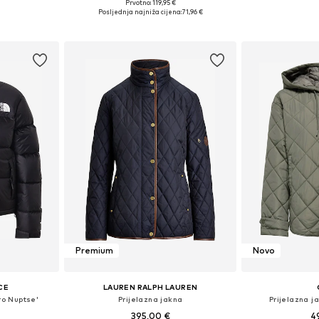
+
3
Prvotno: 119,95 €
 S, M, L
Dostupne veličine: S, M, L, XL, XXL, XXXL
Dostupno 
Posljednja najniža cijena:
71,96 €
icu
Dodaj u košaricu
Dodaj 
Premium
Novo
CE
LAUREN RALPH LAUREN
ro Nuptse'
Prijelazna jakna
Prijelazna 
395,00 €
4