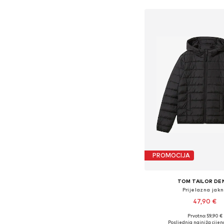
PROMOCIJA
TOM TAILOR DE
Prijelazna jak
47,90 €
+
2
Prvotno: 59,90 €
Dostupne veličine: XS, S, M
Posljednja najniža cijen