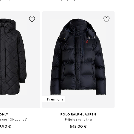
u košaricu
Dodaj u košaricu
Premium
ONLY
POLO RALPH LAUREN
jakna 'ONLJuliet'
Prijelazna jakna
9,90 €
545,00 €