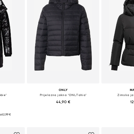
ONLY
M
bie'
Prijelazna jakna 'ONLTahia'
Zimska ja
44,90 €
12
 S, M, L
Dostupne veličine: XS, S, M, L, XL
Dostupne veliči
a:
62,99 €
icu
Dodaj u košaricu
Dodaj 