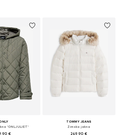
u više veličina
Dostupne veličine: S, M, L, XL
u košaricu
Dodaj u košaricu
ONLY
TOMMY JEANS
jakna 'ONLJULIET'
Zimska jakna
9,90 €
249,90 €