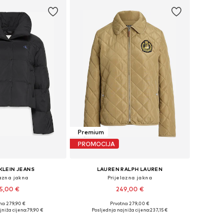
Premium
PROMOCIJA
KLEIN JEANS
LAUREN RALPH LAUREN
lazna jakna
Prijelazna jakna
5,00 €
249,00 €
no: 279,90 €
Prvotno: 279,00 €
ine: XS, S, M, L, XL
Dostupne veličine: XS, S, M, L, XL
jniža cijena:
79,90 €
Posljednja najniža cijena:
237,15 €
u košaricu
Dodaj u košaricu