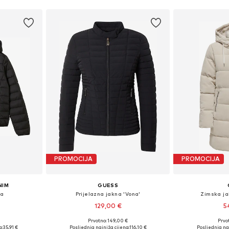
PROMOCIJA
PROMOCIJA
NIM
GUESS
na
Prijelazna jakna 'Vona'
Zimska ja
129,00 €
5
Prvotno: 149,00 €
Prvot
, L, XL, XXL
Dostupne veličine: XS, S, M, L, XL, XXL
Dostupne veličine
a:
35,91 €
Posljednja najniža cijena:
116,10 €
Posljednja naj