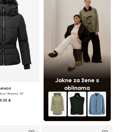
Jakne za žene s
oblinama
ARIKOO
kna 'Aleyna 16'
9,95 €
+
3
ne: XS, M, L, XL, XXL
u košaricu