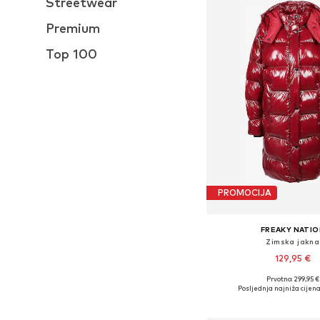
Streetwear
Premium
Top 100
PROMOCIJA
FREAKY NATIO
Zimska jakna
129,95 €
Prvotno: 299,95 €
Dostupne veličine: XS,
Posljednja najniža cijena
Dodaj u košar