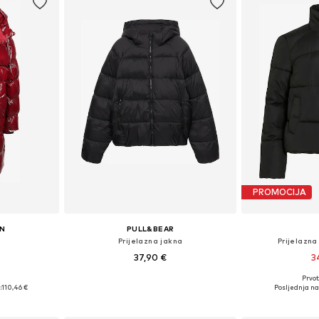
PROMOCIJA
N
PULL&BEAR
Prijelazna jakna
Prijelazna
37,90 €
3
Prvot
 S, M, L
Dostupne veličine: XS, S, M, L, XL
Dostupne veličine
:
110,46 €
Posljednja na
icu
Dodaj u košaricu
Dodaj 