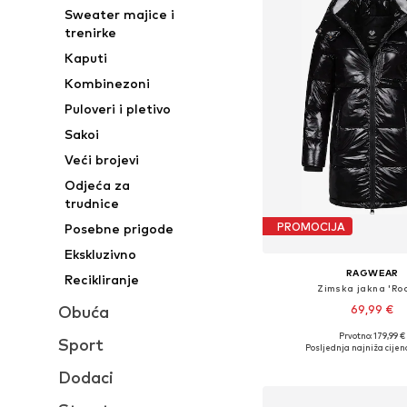
Sweater majice i
trenirke
Kaputi
Kombinezoni
Puloveri i pletivo
Sakoi
Veći brojevi
Odjeća za
trudnice
PROMOCIJA
Posebne prigode
Ekskluzivno
RAGWEAR
Recikliranje
Zimska jakna 'Roo
Obuća
69,99 €
+
4
Prvotno: 179,99 €
Sport
Dostupne veličine: XS,
Posljednja najniža cijen
Dodaj u košar
Dodaci