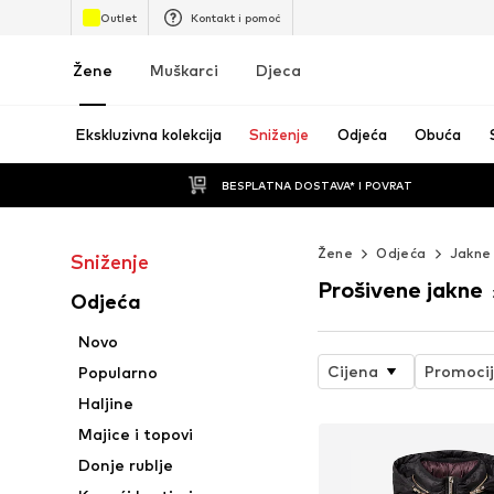
Outlet
Kontakt i pomoć
Žene
Muškarci
Djeca
Ekskluzivna kolekcija
Sniženje
Odjeća
Obuća
BESPLATNA DOSTAVA* I POVRAT
Žene
Odjeća
Jakne
Sniženje
Prošivene jakne
Odjeća
Novo
Cijena
Promoci
Popularno
Haljine
Majice i topovi
Donje rublje