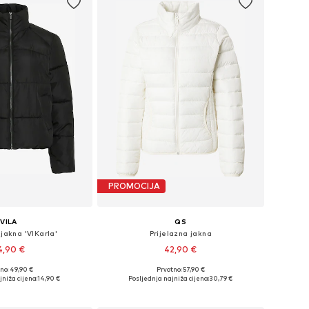
PROMOCIJA
VILA
QS
 jakna 'VIKarla'
Prijelazna jakna
4,90 €
42,90 €
no: 49,90 €
Prvotno: 57,90 €
: XS, S, M, L, XL, XXL
Dostupne veličine: XS, S, M, L, XXL
jniža cijena:
14,90 €
Posljednja najniža cijena:
30,79 €
u košaricu
Dodaj u košaricu