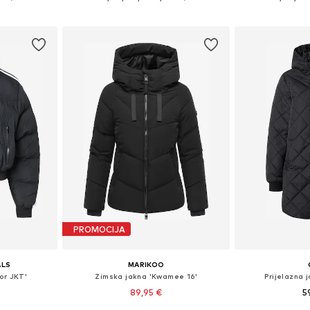
icu
Dodaj u košaricu
Dodaj 
PROMOCIJA
ALS
MARIKOO
or JKT'
Zimska jakna 'Kwamee 16'
Prijelazna 
89,95 €
5