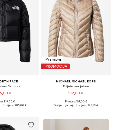
Premium
PROMOCIJA
ORTH FACE
MICHAEL MICHAEL KORS
akna 'Nuptse'
Prijelazna jakna
5,00 €
139,00 €
no: 319,00 €
Prvotno: 199,00 €
ine: XS, S, M, L, XL
Dostupne veličine: XS, S, M, L
niža cijena:
285,00 €
Posljednja najniža cijena:
125,10 €
u košaricu
Dodaj u košaricu