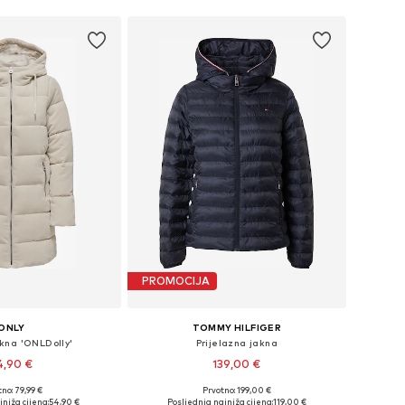
PROMOCIJA
ONLY
TOMMY HILFIGER
kna 'ONLDolly'
Prijelazna jakna
4,90 €
139,00 €
no: 79,99 €
Prvotno: 199,00 €
: XXS, XS, S, M, L, XL
Dostupno u više veličina
niža cijena:
54,90 €
Posljednja najniža cijena:
119,00 €