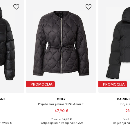
PROMOCIJA
PROMOCIJA
EANS
ONLY
CALVIN 
Prijelazna jakna 'ONLAmara'
Prije
47,90 €
23
Prvotno: 54,90 €
Prvot
ičina
Dostupne veličine: XS, S, M, L, XL
Dostupne velič
:
179,00 €
Posljednja najniža cijena:
27,45 €
Posljednja na
icu
Dodaj u košaricu
Dodaj 