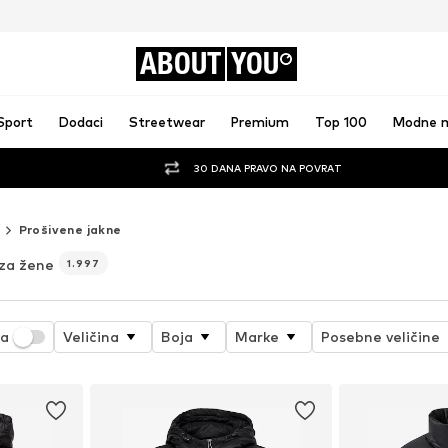
ABOUT
YOU
Sport
Dodaci
Streetwear
Premium
Top 100
Modne 
30 DANA PRAVO NA POVRAT
Prošivene jakne
za žene
1.997
ja
Veličina
Boja
Marke
Posebne veličine