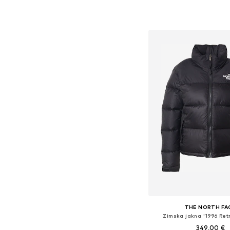
Dostupne veličine: XS,
Dodaj u košar
THE NORTH FA
Zimska jakna '1996 Ret
349,00 €