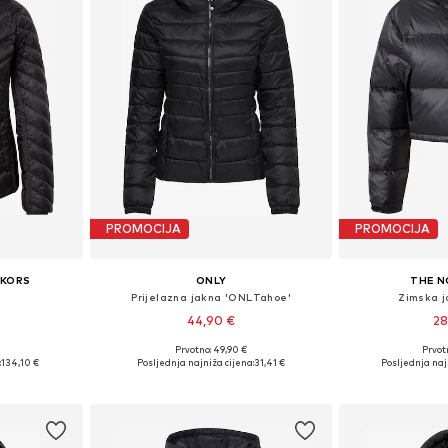
PROMOCIJA
PROMOCIJA
 KORS
ONLY
THE N
Prijelazna jakna 'ONLTahoe'
Zimska j
44,90 €
28
+
2
Prvotno: 49,90 €
Prvot
S, S, M, XL
Dostupne veličine: XS, S, M, L, XL, XXL
Dostupne velič
:
134,10 €
Posljednja najniža cijena:
31,41 €
Posljednja naj
icu
Dodaj u košaricu
Dodaj 