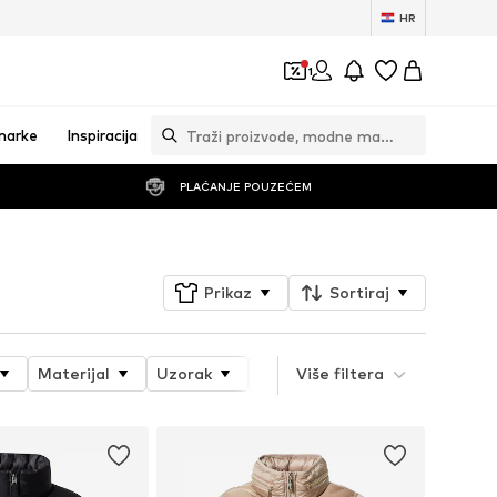
HR
1
marke
Inspiracija
PLAĆANJE POUZEĆEM
Prikaz
Sortiraj
Materijal
Uzorak
Svojstva proizvoda
Više filtera
Style