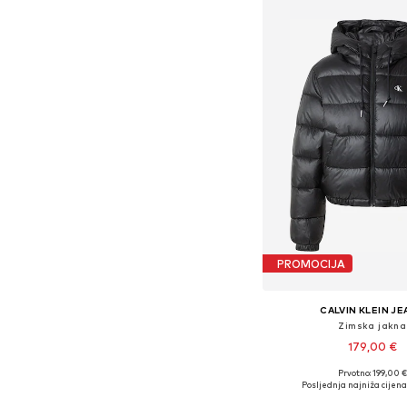
PROMOCIJA
CALVIN KLEIN J
Zimska jakna
179,00 €
Prvotno: 199,00 €
Dostupno u više vel
Posljednja najniža cijena
Dodaj u košar