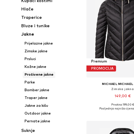
Kupaći kostimi
Hlače
Traperice
Bluze i tunike
Jakne
Prijelazne jakne
Zimske jakne
Prsluci
Premium
Kožne jakne
PROMOCIJA
Prošivene jakne
Parke
MICHAEL MICHAEL
Zimska jakna
Bomber jakne
149,00 €
Traper jakne
Prvotno: 199,00 €
Jakne za kišu
Dostupne veličine: XXS, X
Posljednja najniža cijena
Outdoor jakne
Dodaj u košar
Pernate jakne
Suknje