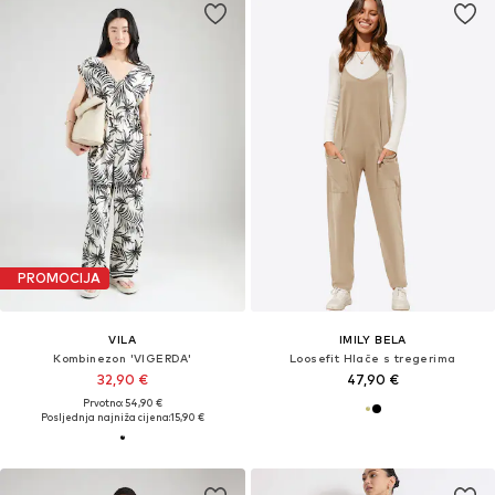
PROMOCIJA
VILA
IMILY BELA
Kombinezon 'VIGERDA'
Loosefit Hlače s tregerima
32,90 €
47,90 €
Prvotno: 54,90 €
Posljednja najniža cijena:
15,90 €