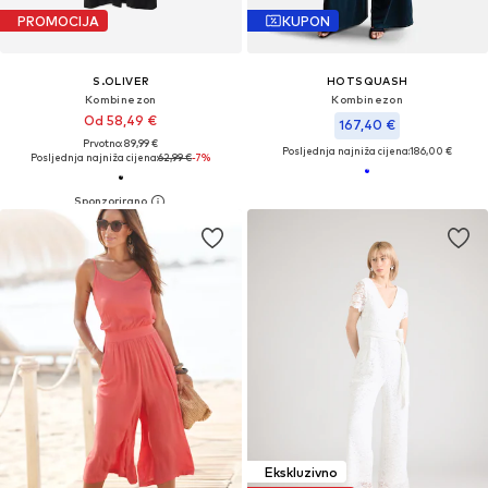
PROMOCIJA
KUPON
S.OLIVER
HOTSQUASH
Kombinezon
Kombinezon
Od 58,49 €
167,40 €
Prvotno: 89,99 €
Posljednja najniža cijena:
186,00 €
Posljednja najniža cijena:
62,99 €
-7%
Ekskluzivno