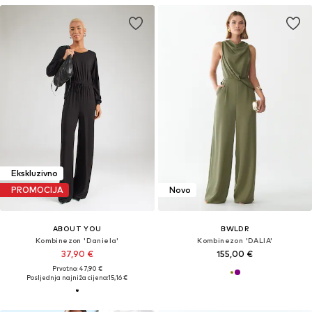
Ekskluzivno
PROMOCIJA
Novo
ABOUT YOU
BWLDR
Kombinezon 'Daniela'
Kombinezon 'DALIA'
37,90 €
155,00 €
Prvotno: 47,90 €
Posljednja najniža cijena:
15,16 €