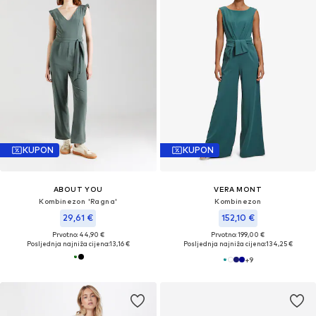
KUPON
KUPON
ABOUT YOU
VERA MONT
Kombinezon 'Ragna'
Kombinezon
29,61 €
152,10 €
Prvotno: 44,90 €
Prvotno: 199,00 €
Posljednja najniža cijena:
13,16 €
Posljednja najniža cijena:
134,25 €
+
9