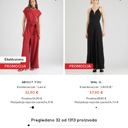
Ekskluzivno
PROMOCIJA
PROMOCIJA
ABOUT YOU
WAL G.
Kombinezon 'Lena'
Kombinezon 'JACKIE'
32,90 €
57,90 €
Prvotno: 54,90 €
Prvotno: 69,90 €
Posljednja najniža cijena:
14,31 €
Posljednja najniža cijena:
34,74 €
Pregledano 32 od 1313 proizvoda