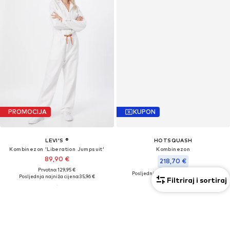
PROMOCIJA
KUPON
LEVI'S ®
HOTSQUASH
Kombinezon 'Liberation Jumpsuit'
Kombinezon
89,90 €
218,70 €
Prvotno: 129,95 €
Posljednja najniža cijena:
243,00 €
Posljednja najniža cijena:
35,96 €
Filtriraj i sortiraj