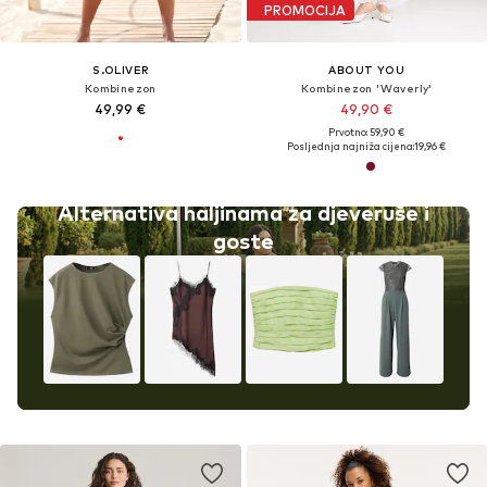
PROMOCIJA
S.OLIVER
ABOUT YOU
Kombinezon
Kombinezon 'Waverly'
49,99 €
49,90 €
Prvotno: 59,90 €
Posljednja najniža cijena:
19,96 €
Alternativa haljinama za djeveruše i
goste