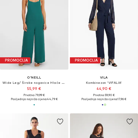
PROMOCIJA
PROMOCIJA
O'NEILL
VILA
Wide Leg/ Široke nogavice Hlače s tregerima 'Brenda'
Kombinezon 'VIFALIA'
55,99 €
44,90 €
Prvotno: 79,99 €
Prvotno: 59,90 €
Posljednja najniža cijena:
44,79 €
Posljednja najniža cijena:
17,96 €