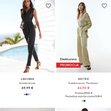
Ekskluzivno
PROMOCIJA
LASCANA
EDITED
Kombinezon
Kombinezon 'Panthea'
69,99 €
64,90 €
Prvotno: 89,90 €
Posljednja najniža cijena:
25,96 €