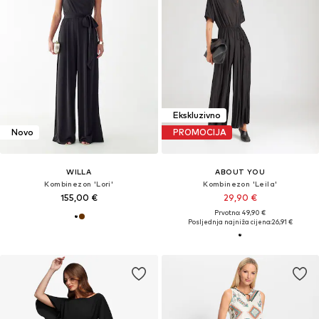
Ekskluzivno
Novo
PROMOCIJA
WILLA
ABOUT YOU
Kombinezon 'Lori'
Kombinezon 'Leila'
155,00 €
29,90 €
Prvotno: 49,90 €
Posljednja najniža cijena:
26,91 €