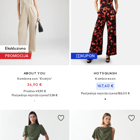
Ekskluzivno
PROMOCIJA
KUPON
ABOUT YOU
HOTSQUASH
Kombinezon 'Evelyn'
Kombinezon
34,90 €
167,40 €
Prvotno: 49,90 €
Posljednja najniža cijena:
186,00 €
Posljednja najniža cijena:
13,96 €