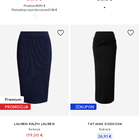
Prvotno: 69,90 €
Posljednja najniža cijena:
21,96 €
Premium
PROMOCIJA
KUPON
LAUREN RALPH LAUREN
TATIANA ZIDEKOVA
Suknja
Suknja
179,00 €
26,91 €