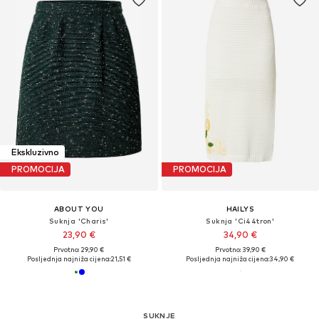
Ekskluzivno
PROMOCIJA
PROMOCIJA
ABOUT YOU
HAILYS
Suknja 'Charis'
Suknja 'Ci44tron'
23,90 €
34,90 €
Prvotno: 29,90 €
Prvotno: 39,90 €
Posljednja najniža cijena:
21,51 €
Posljednja najniža cijena:
34,90 €
SUKNJE