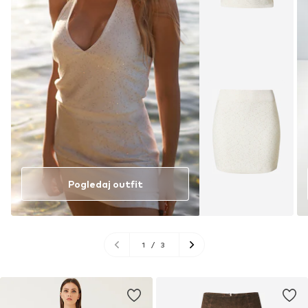
Pogledaj outfit
1
/
3