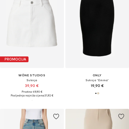
PROMOCIJA
WÔNE STUDIOS
ONLY
Suknja
Suknja 'Emma'
39,90 €
19,90 €
Prvotno: 49,90 €
Posljednja najniža cijena:
31,92 €