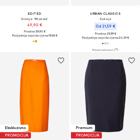
EDITED
URBAN CLASSICS
Suknja 'Rhonda'
Suknja
49,90 €
Od 21,59 €
Prvotno: 59,90 €
Prvotno: 29,99 €
Posljednja najniža cijena:
19,96 €
Posljednja najniža cijena:
20,39 €
Ekskluzivno
Premium
PROMOCIJA
PROMOCIJA