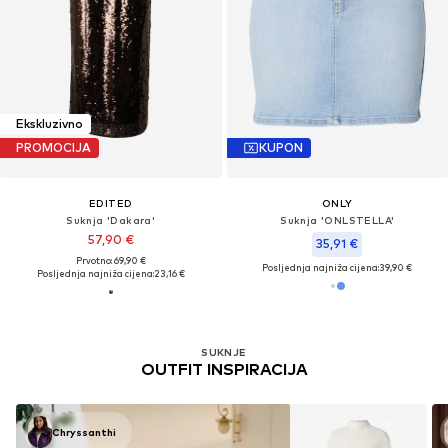
Ekskluzivno
PROMOCIJA
KUPON
EDITED
ONLY
Suknja 'Dakara'
Suknja 'ONLSTELLA'
57,90 €
35,91 €
Prvotno: 69,90 €
Posljednja najniža cijena:
39,90 €
Posljednja najniža cijena:
23,16 €
SUKNJE
OUTFIT INSPIRACIJA
Chryssanthi