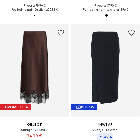
Prvotno: 79,90 €
Prvotno: 37,90 €
Posljednja najniža cijena:
27,93 €
Posljednja najniža cijena:
11,96 €
PROMOCIJA
KUPON
OBJECT
INWEAR
Suknja 'OBJAlli'
Suknja 'Leema'
34,90 €
71,95 €