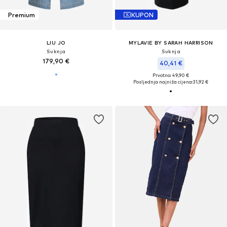
Premium
KUPON
LIU JO
MYLAVIE BY SARAH HARRISON
Suknja
Suknja
179,90 €
40,41 €
Prvotno: 49,90 €
Posljednja najniža cijena:
31,92 €