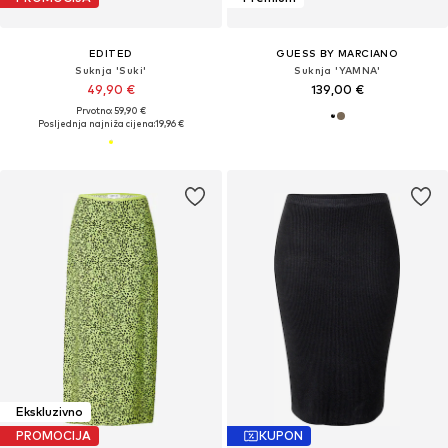
EDITED
GUESS BY MARCIANO
Suknja 'Suki'
Suknja 'YAMNA'
49,90 €
139,00 €
Prvotno: 59,90 €
Posljednja najniža cijena:
19,96 €
Ekskluzivno
PROMOCIJA
KUPON