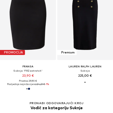
PROMOCIJA
Premium
FRANSA
LAUREN RALPH LAUREN
Suknja 'FRZastretch'
Suknja
23,90 €
225,00 €
Prvotno: 29,90 €
Posljednja najniža cijena:
24,21 €
-1%
PRONAĐI ODGOVARAJUĆI KROJ
Vodič za kategoriju Suknje