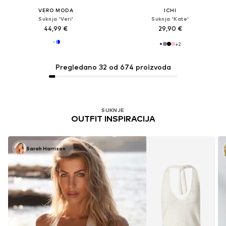
VERO MODA
ICHI
Suknja 'Veri'
Suknja 'Kate'
44,99 €
29,90 €
+
2
Pregledano 32 od 674 proizvoda
SUKNJE
OUTFIT INSPIRACIJA
Sarah Harrison