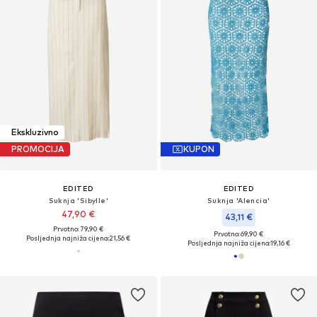
Ekskluzivno
PROMOCIJA
KUPON
EDITED
EDITED
Suknja 'Sibylle'
Suknja 'Alencia'
47,90 €
43,11 €
Prvotno: 79,90 €
Prvotno: 69,90 €
Posljednja najniža cijena:
21,56 €
Posljednja najniža cijena:
19,16 €