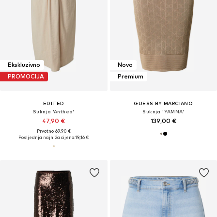
Ekskluzivno
Novo
PROMOCIJA
Premium
EDITED
GUESS BY MARCIANO
Suknja 'Anthea'
Suknja 'YAMNA'
47,90 €
139,00 €
Prvotno: 69,90 €
Posljednja najniža cijena:
19,16 €