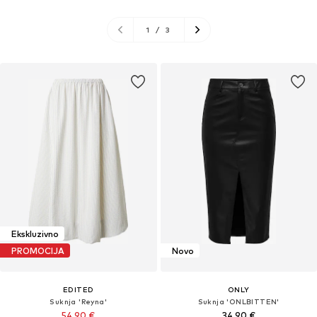
1
/
3
Ekskluzivno
PROMOCIJA
Novo
EDITED
ONLY
Suknja 'Reyna'
Suknja 'ONLBITTEN'
54,90 €
34,90 €