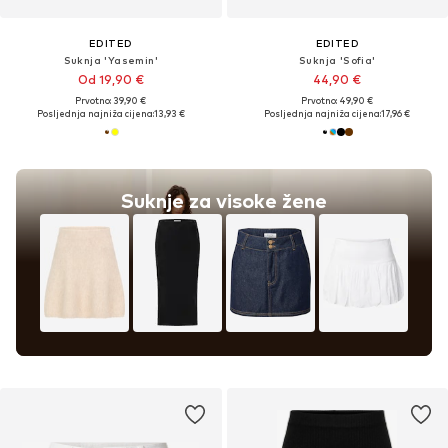
EDITED
EDITED
Suknja 'Yasemin'
Suknja 'Sofia'
Od 19,90 €
44,90 €
Prvotno: 39,90 €
Prvotno: 49,90 €
Posljednja najniža cijena:
13,93 €
Posljednja najniža cijena:
17,96 €
Suknje za visoke žene