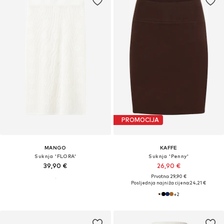
PROMOCIJA
MANGO
KAFFE
Suknja 'FLORA'
Suknja 'Penny'
39,90 €
26,90 €
Prvotno: 29,90 €
Posljednja najniža cijena:
24,21 €
+
2