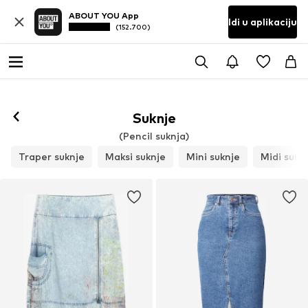
ABOUT YOU App
Idi u aplikaciju
(152.700)
Suknje
(Pencil suknja)
Traper suknje
Maksi suknje
Mini suknje
Midi sukn