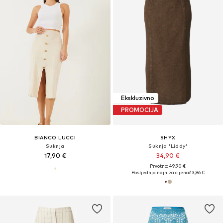
Ekskluzivno
PROMOCIJA
BIANCO LUCCI
SHYX
Suknja
Suknja 'Liddy'
17,90 €
34,90 €
Prvotno: 49,90 €
Posljednja najniža cijena:
13,96 €