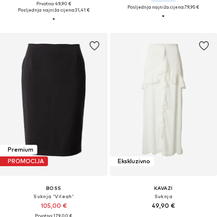
Prvotno: 49,90 €
Posljednja najniža cijena:
79,95 €
Posljednja najniža cijena:
31,41 €
Premium
PROMOCIJA
Ekskluzivno
BOSS
KAVAZI
Suknja 'Vileah'
Suknja
105,00 €
49,90 €
Prvotno: 179,00 €