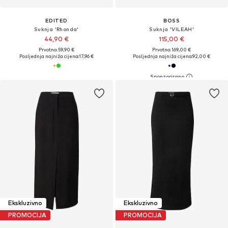
EDITED
BOSS
Suknja 'Rhonda'
Suknja 'VILEAH'
44,90 €
115,00 €
Prvotno: 59,90 €
Prvotno: 169,00 €
Posljednja najniža cijena:
17,96 €
Posljednja najniža cijena:
92,00 €
Ekskluzivno
Ekskluzivno
PROMOCIJA
PROMOCIJA