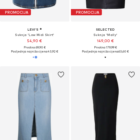
PROMOCIJA
PROMOCIJA
LEVI'S ®
SELECTED
Suknja 'Low Midi Skirt'
Suknja 'Mally'
54,90 €
149,00 €
Prvotno: 69,90 €
Prvotno: 179,99 €
Posljednja najniža cijena:
43,92 €
Posljednja najniža cijena:
63,60 €