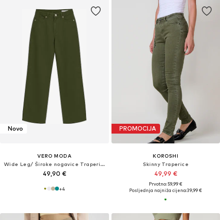
Novo
PROMOCIJA
VERO MODA
KOROSHI
Wide Leg/ Široke nogavice Traperice 'VMTessa'
Skinny Traperice
49,90 €
49,99 €
Prvotno: 59,99 €
+
4
Posljednja najniža cijena:
39,99 €