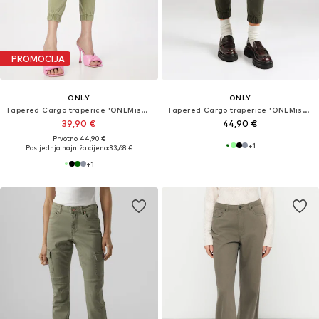
PROMOCIJA
ONLY
ONLY
Tapered Cargo traperice 'ONLMissouri'
Tapered Cargo traperice 'ONLMissouri'
39,90 €
44,90 €
Prvotno: 44,90 €
+
1
Posljednja najniža cijena:
33,68 €
+
1