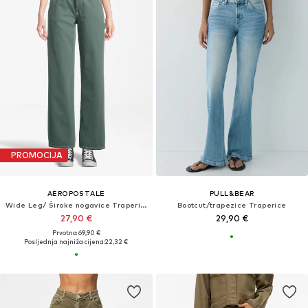
PROMOCIJA
AÉROPOSTALE
PULL&BEAR
Wide Leg/ Široke nogavice Traperice
Bootcut/trapezice Traperice
27,90 €
29,90 €
Prvotno: 69,90 €
Posljednja najniža cijena:
22,32 €