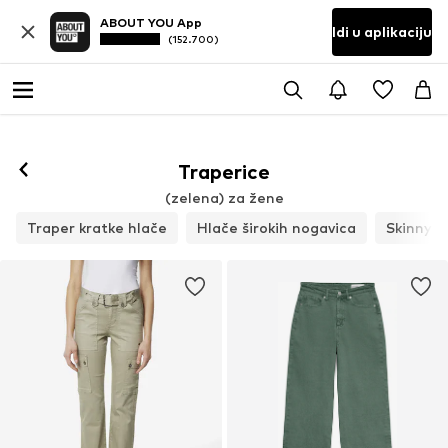
ABOUT YOU App
Idi u aplikaciju
(152.700)
Traperice
(zelena) za žene
Traper kratke hlače
Hlače širokih nogavica
Skinny k