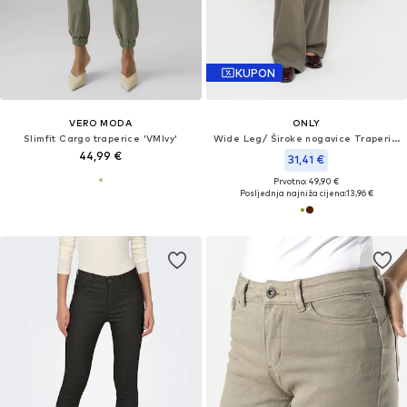
KUPON
VERO MODA
ONLY
Slimfit Cargo traperice 'VMIvy'
Wide Leg/ Široke nogavice Traperice 'ONLJUICY'
44,99 €
31,41 €
Prvotno: 49,90 €
Posljednja najniža cijena:
13,96 €