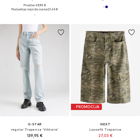
Prvotno: 49,90 €
Posljednja najniža cijena:
21,45 €
PROMOCIJA
G-STAR
NEXT
regular Traperice 'Viktoria'
Loosefit Traperice
139,95 €
27,03 €