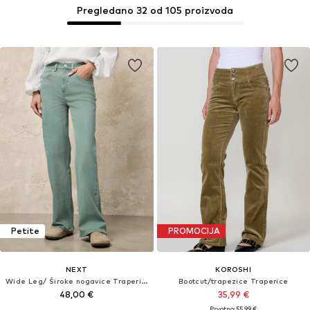
Pregledano 32 od 105 proizvoda
Petite
PROMOCIJA
NEXT
KOROSHI
Wide Leg/ Široke nogavice Traperice
Bootcut/trapezice Traperice
48,00 €
35,99 €
Prvotno: 55,99 €