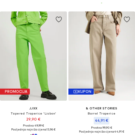
PROMOCIJA
KUPON
JJXX
& OTHER STORIES
Tapered Traperice 'Lisbon'
Barrel Traperice
29,90 €
44,91 €
Prvotno: 49,99 €
Prvotno: 99,90 €
Posljednja najniža cijena:
13,96 €
Posljednja najniža cijena:
44,91 €