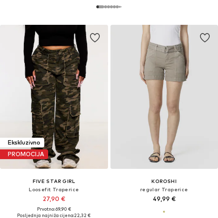
Ekskluzivno
PROMOCIJA
FIVE STAR GIRL
KOROSHI
Loosefit Traperice
regular Traperice
27,90 €
49,99 €
Prvotno: 69,90 €
Posljednja najniža cijena:
22,32 €