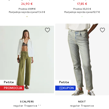
24,90 €
17,85 €
Prvotno: 49,99 €
Prvotno: 35,00 €
Posljednja najniža cijena:
17,43 €
Posljednja najniža cijena:
15,17 €
Petite
Petite
PROMOCIJA
KUPON
SCALPERS
NEXT
regular Traperice ' '
regular Traperice