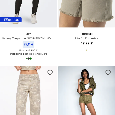
KUPON
JDY
KOROSHI
Skinny Traperice 'JDYNEWTHUNDER'
Slimfit Traperice
49,99 €
25,11 €
Prvotno: 39,90 €
Posljednja najniža cijena:
11,16 €