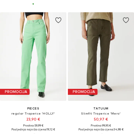
PROMOCIJA
PROMOCIJA
PIECES
TATUUM
regular Traperice 'HOLLY'
Slimfit Traperice 'Mero'
23,90 €
50,97 €
Prvotno: 59,99 €
Prvotno: 99,95 €
Posljednja najniža cijena:
19,12 €
Posljednja najniža cijena:
34,98 €