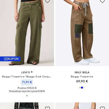
KUPON
LEVI'S ®
IMILY BELA
Baggy Traperice 'Baggy Dad Cargo Pants'
Baggy Traperice
69,90 €
71,91 €
Prvotno: 109,00 €
Posljednja najniža cijena:
31,96 €