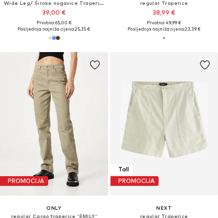
Wide Leg/ Široke nogavice Traperice
regular Traperice
39,00 €
38,99 €
Prvotno: 65,00 €
Prvotno: 49,99 €
Posljednja najniža cijena:
25,35 €
Posljednja najniža cijena:
23,39 €
Tall
PROMOCIJA
PROMOCIJA
ONLY
NEXT
regular Cargo traperice 'EMILY'
regular Traperice