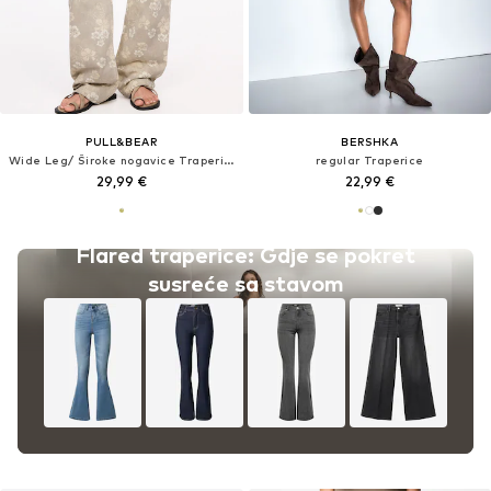
PULL&BEAR
BERSHKA
Wide Leg/ Široke nogavice Traperice
regular Traperice
29,99 €
22,99 €
Flared traperice: Gdje se pokret
susreće sa stavom