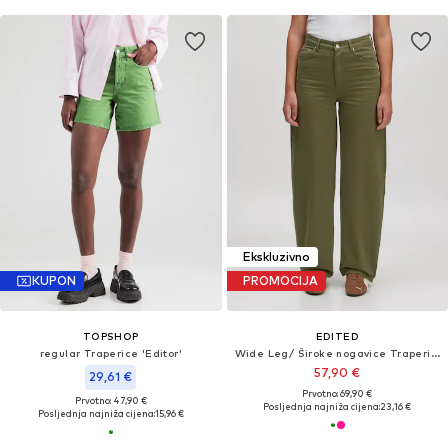
Ekskluzivno
KUPON
PROMOCIJA
TOPSHOP
EDITED
regular Traperice 'Editor'
Wide Leg/ Široke nogavice Traperice 'Theodora'
57,90 €
29,61 €
Prvotno: 69,90 €
Prvotno: 47,90 €
Posljednja najniža cijena:
23,16 €
Posljednja najniža cijena:
15,96 €