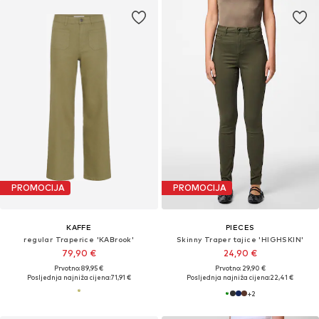
PROMOCIJA
PROMOCIJA
KAFFE
PIECES
regular Traperice 'KABrook'
Skinny Traper tajice 'HIGHSKIN'
79,90 €
24,90 €
Prvotno: 89,95 €
Prvotno: 29,90 €
Posljednja najniža cijena:
71,91 €
Posljednja najniža cijena:
22,41 €
+
2