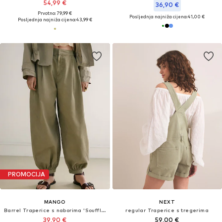
54,99 €
36,90 €
Prvotno: 79,99 €
Posljednja najniža cijena:
41,00 €
Posljednja najniža cijena:
43,99 €
PROMOCIJA
MANGO
NEXT
Barrel Traperice s naborima 'Souffle'
regular Traperice s tregerima
39,90 €
59,00 €