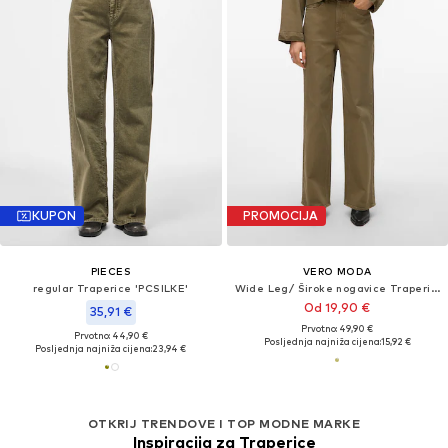
KUPON
PROMOCIJA
PIECES
VERO MODA
regular Traperice 'PCSILKE'
Wide Leg/ Široke nogavice Traperice 'VMTESSA'
Od 19,90 €
35,91 €
Prvotno: 49,90 €
Prvotno: 44,90 €
Posljednja najniža cijena:
15,92 €
Posljednja najniža cijena:
23,94 €
OTKRIJ TRENDOVE I TOP MODNE MARKE
Inspiracija za Traperice