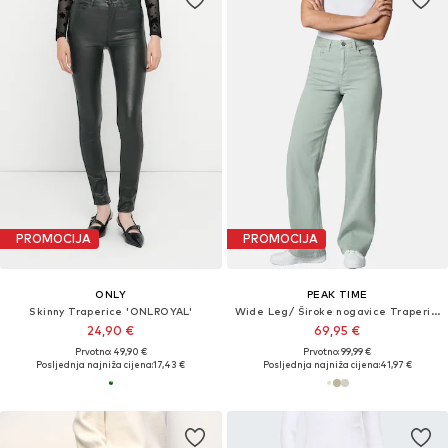
PROMOCIJA
PROMOCIJA
ONLY
PEAK TIME
Skinny Traperice 'ONLROYAL'
Wide Leg/ Široke nogavice Traperice 'Cyrele'
24,90 €
69,95 €
Prvotno: 49,90 €
Prvotno: 99,99 €
Posljednja najniža cijena:
17,43 €
Posljednja najniža cijena:
41,97 €