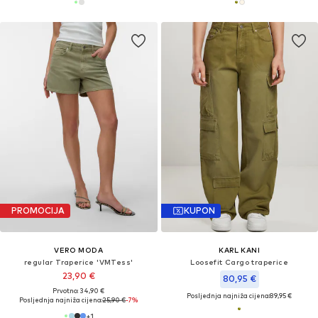
PROMOCIJA
KUPON
VERO MODA
KARL KANI
regular Traperice 'VMTess'
Loosefit Cargo traperice
23,90 €
80,95 €
Prvotno: 34,90 €
Posljednja najniža cijena:
89,95 €
Posljednja najniža cijena:
25,90 €
-7%
+
1