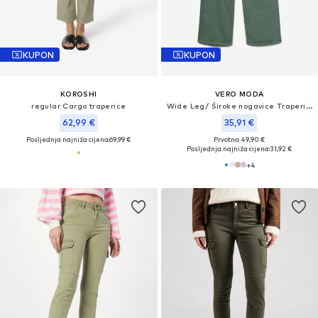
KUPON
KUPON
KOROSHI
VERO MODA
regular Cargo traperice
Wide Leg/ Široke nogavice Traperice 'VMTessa'
62,99 €
35,91 €
Posljednja najniža cijena:
69,99 €
Prvotno: 49,90 €
Posljednja najniža cijena:
31,92 €
+
4