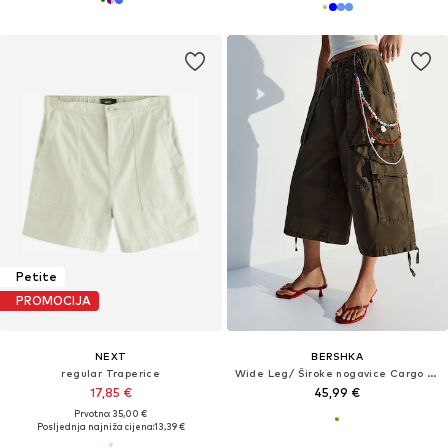
Petite
PROMOCIJA
NEXT
BERSHKA
regular Traperice
Wide Leg/ Široke nogavice Cargo traperice
17,85 €
45,99 €
Prvotno: 35,00 €
Posljednja najniža cijena:
13,39 €