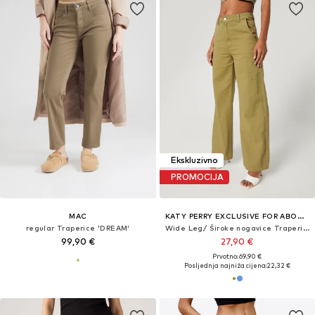
Ekskluzivno
PROMOCIJA
MAC
KATY PERRY EXCLUSIVE FOR ABOUT YOU
regular Traperice 'DREAM'
Wide Leg/ Široke nogavice Traperice 'Georgia'
99,90 €
27,90 €
Prvotno: 69,90 €
Posljednja najniža cijena:
22,32 €