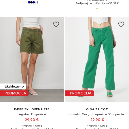
+
1
Posljednja najniža cijena:
32,39 €
Ekskluzivno
PROMOCIJA
PROMOCIJA
RÆRE BY LORENA RAE
GINA TRICOT
regular Traperice
Loosefit Cargo traperice 'Carpenter'
29,90 €
29,90 €
Prvotno: 47,90 €
Prvotno: 49,90 €