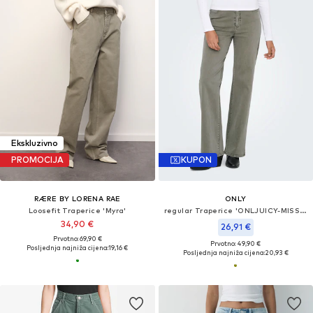
Ekskluzivno
PROMOCIJA
KUPON
RÆRE BY LORENA RAE
ONLY
Loosefit Traperice 'Myra'
regular Traperice 'ONLJUICY-MISSOURI'
34,90 €
26,91 €
Prvotno: 69,90 €
Prvotno: 49,90 €
Posljednja najniža cijena:
19,16 €
Posljednja najniža cijena:
20,93 €