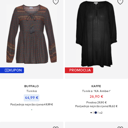
KUPON
PROMOCIJA
BUFFALO
KAFFE
Tunika
Tunika 'KA Amber'
26,90 €
44,99 €
Prvotno: 29,90 €
Posljednja najniža cijena:
49,99 €
Posljednja najniža cijena:
18,62 €
+
2