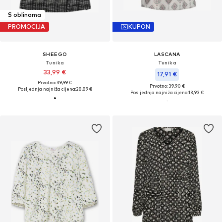
S oblinama
PROMOCIJA
KUPON
SHEEGO
LASCANA
Tunika
Tunika
33,99 €
17,91 €
Prvotno: 39,99 €
Prvotno: 39,90 €
Posljednja najniža cijena:
28,89 €
Posljednja najniža cijena:
13,93 €