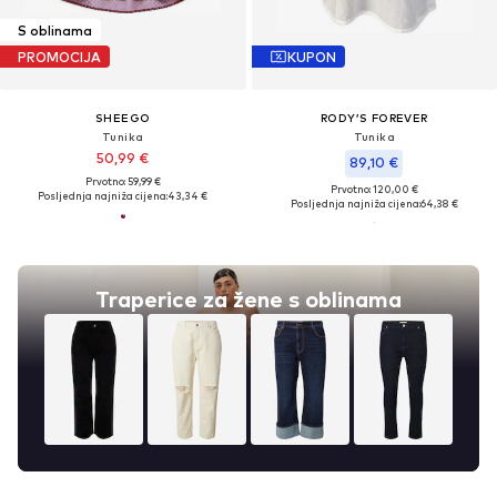
S oblinama
PROMOCIJA
KUPON
SHEEGO
RODY’S FOREVER
Tunika
Tunika
50,99 €
89,10 €
Prvotno: 59,99 €
Prvotno: 120,00 €
Posljednja najniža cijena:
43,34 €
Posljednja najniža cijena:
64,38 €
Traperice za žene s oblinama