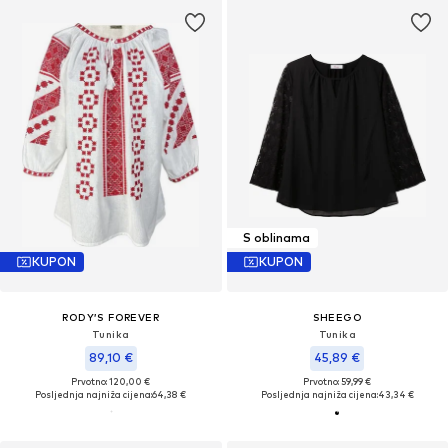
S oblinama
KUPON
KUPON
RODY’S FOREVER
SHEEGO
Tunika
Tunika
89,10 €
45,89 €
Prvotno: 120,00 €
Prvotno: 59,99 €
Posljednja najniža cijena:
64,38 €
Posljednja najniža cijena:
43,34 €