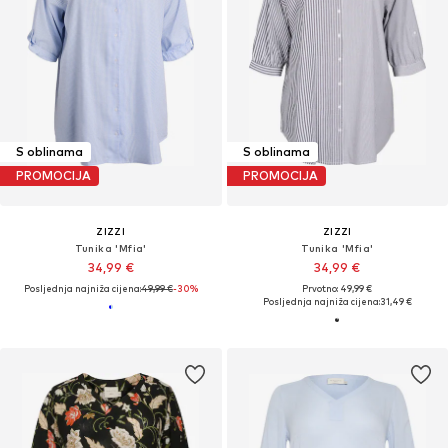
S oblinama
S oblinama
PROMOCIJA
PROMOCIJA
ZIZZI
ZIZZI
Tunika 'Mfia'
Tunika 'Mfia'
34,99 €
34,99 €
Posljednja najniža cijena:
49,99 €
-30%
Prvotno: 49,99 €
Posljednja najniža cijena:
31,49 €