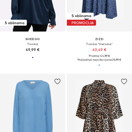
S oblinama
S oblinama
PROMOCIJA
SHEEGO
ZIZZI
Tunika
Tunika 'Vwisma'
49,99 €
40,49 €
Prvotno: 44,99 €
Posljednja najniža cijena:
35,99 €