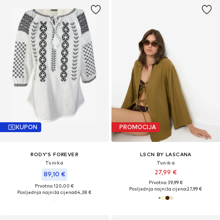
KUPON
PROMOCIJA
RODY’S FOREVER
LSCN BY LASCANA
Tunika
Tunika
27,99 €
89,10 €
Prvotno: 39,99 €
Prvotno: 120,00 €
Posljednja najniža cijena:
27,99 €
Posljednja najniža cijena:
64,38 €