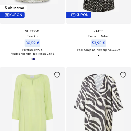
S oblinama
KUPON
KUPON
SHEEGO
KAFFE
Tunika
Tunika 'Nilia'
30,59 €
53,95 €
Prvotno: 39,99 €
Posljednja najniža cijena:
59,95 €
Posljednja najniža cijena:
30,59 €