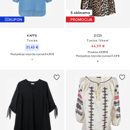
S oblinama
KUPON
PROMOCIJA
KAFFE
ZIZZI
Tunika
Tunika 'Vkam'
44,99 €
31,45 €
Prvotno: 49,99 €
Posljednja najniža cijena:
34,95 €
Posljednja najniža cijena:
37,49 €