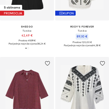
S oblinama
PROMOCIJA
KUPON
SHEEGO
RODY’S FOREVER
Tunika
Tunika
42,49 €
89,10 €
Prvotno: 49,99 €
Prvotno: 120,00 €
Posljednja najniža cijena:
38,24 €
Posljednja najniža cijena:
64,38 €