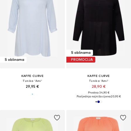
S oblinama
S oblinama
PROMOCIJA
KAFFE CURVE
KAFFE CURVE
Tunika 'Ami'
Tunika 'Ami'
29,95 €
28,90 €
Prvotno: 34,90 €
Posljednja najniža cijena:
20,93 €