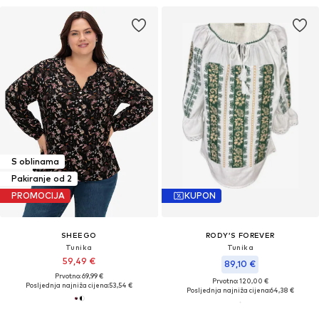
S oblinama
Pakiranje od 2
PROMOCIJA
KUPON
SHEEGO
RODY’S FOREVER
Tunika
Tunika
59,49 €
89,10 €
Prvotno: 69,99 €
Prvotno: 120,00 €
Posljednja najniža cijena:
53,54 €
Posljednja najniža cijena:
64,38 €