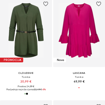
PROMOCIJA
Novo
CLOUD5IVE
LASCANA
Tunika
Tunika
20,99 €
49,99 €
Prvotno: 24,99 €
Posljednja najniža cijena:
22,49 €
-6%