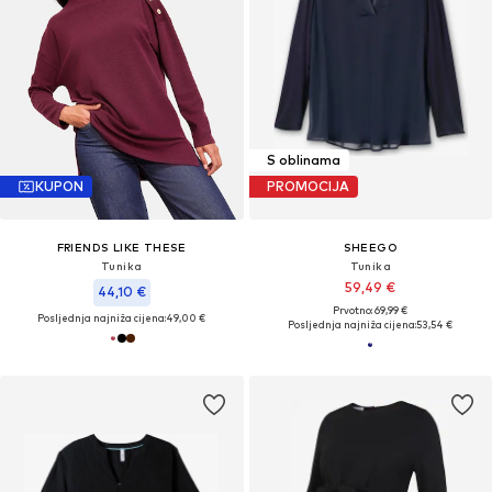
S oblinama
KUPON
PROMOCIJA
FRIENDS LIKE THESE
SHEEGO
Tunika
Tunika
59,49 €
44,10 €
Prvotno: 69,99 €
Posljednja najniža cijena:
49,00 €
Posljednja najniža cijena:
53,54 €