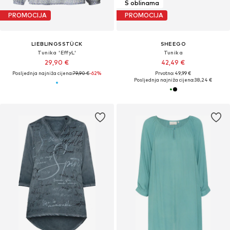
S oblinama
PROMOCIJA
PROMOCIJA
LIEBLINGSSTÜCK
SHEEGO
Tunika 'EffyL'
Tunika
29,90 €
42,49 €
Posljednja najniža cijena:
79,90 €
-62%
Prvotno: 49,99 €
Posljednja najniža cijena:
38,24 €