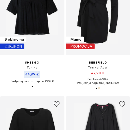
S oblinama
Mama
KUPON
PROMOCIJA
SHEEGO
BEBEFIELD
Tunika
Tunika 'Ada'
42,90 €
44,99 €
Prvotno: 54,90 €
Posljednja najniža cijena:
49,99 €
Posljednja najniža cijena:
17,16 €