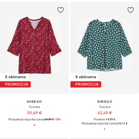
S oblinama
S oblinama
PROMOCIJA
PROMOCIJA
SHEEGO
SHEEGO
Tunika
Tunika
59,49 €
42,49 €
Posljednja najniža cijena:
69,99 €
-15%
Prvotno: 49,99 €
Posljednja najniža cijena:
36,12 €