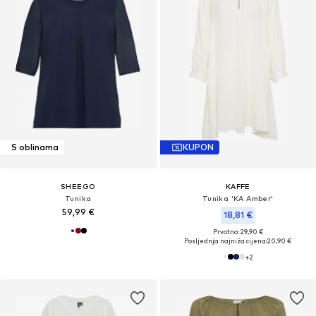
S oblinama
KUPON
SHEEGO
KAFFE
Tunika
Tunika 'KA Amber'
59,99 €
18,81 €
Prvotno: 29,90 €
Posljednja najniža cijena:
20,90 €
+
2