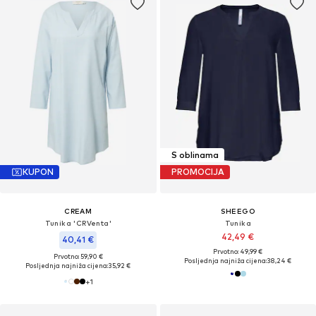
S oblinama
KUPON
PROMOCIJA
CREAM
SHEEGO
Tunika 'CRVenta'
Tunika
42,49 €
40,41 €
Prvotno: 49,99 €
Prvotno: 59,90 €
Posljednja najniža cijena:
38,24 €
Posljednja najniža cijena:
35,92 €
+
1