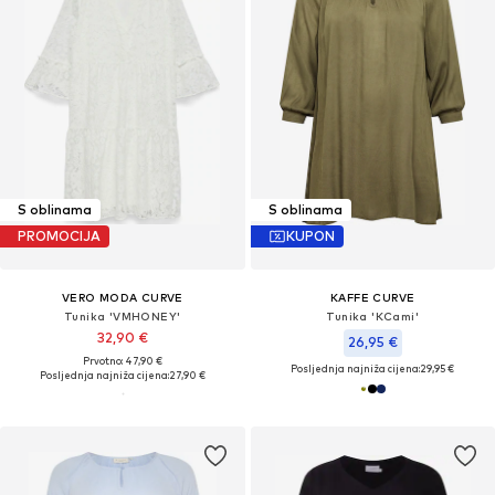
S oblinama
S oblinama
PROMOCIJA
KUPON
VERO MODA CURVE
KAFFE CURVE
Tunika 'VMHONEY'
Tunika 'KCami'
32,90 €
26,95 €
Prvotno: 47,90 €
Posljednja najniža cijena:
29,95 €
Posljednja najniža cijena:
27,90 €