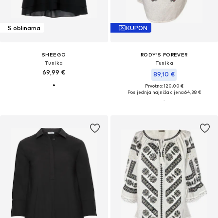
S oblinama
KUPON
SHEEGO
RODY’S FOREVER
Tunika
Tunika
69,99 €
89,10 €
Prvotno: 120,00 €
Posljednja najniža cijena:
64,38 €