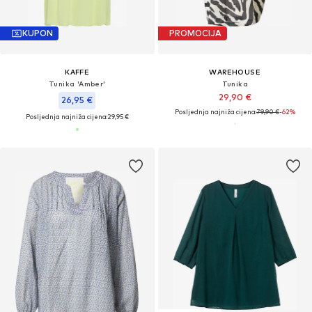
KUPON
PROMOCIJA
KAFFE
WAREHOUSE
Tunika 'Amber'
Tunika
29,90 €
26,95 €
Posljednja najniža cijena:
79,90 €
-62%
Posljednja najniža cijena:
29,95 €