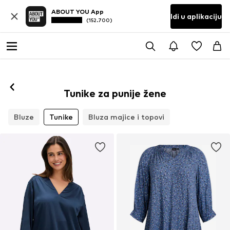
ABOUT YOU App
Idi u aplikaciju
(152.700)
Tunike za punije žene
Bluze
Tunike
Bluza majice i topovi