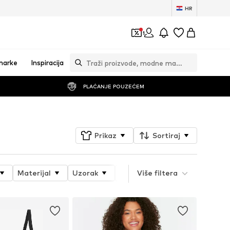
HR
1
marke
Inspiracija
PLAĆANJE POUZEĆEM
Prikaz
Sortiraj
Materijal
Uzorak
Svojstva proizvoda
Više filtera
Style