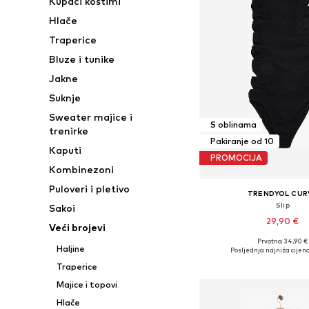
Kupaći kostimi
Hlače
Traperice
Bluze i tunike
Jakne
Suknje
Sweater majice i
S oblinama
trenirke
Pakiranje od 10
Kaputi
PROMOCIJA
Kombinezoni
Puloveri i pletivo
TRENDYOL CUR
Slip
Sakoi
29,90 €
Veći brojevi
Prvotno: 34,90 €
Dostupne veličine: XL, XX
Haljine
Posljednja najniža cijena
Dodaj u košar
Traperice
Majice i topovi
Hlače