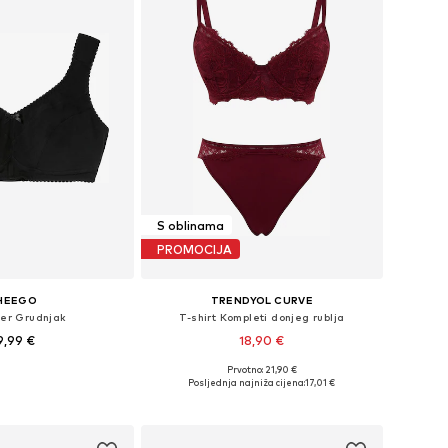
S oblinama
PROMOCIJA
HEEGO
TRENDYOL CURVE
zer Grudnjak
T-shirt Kompleti donjeg rublja
9,99 €
18,90 €
Prvotno: 21,90 €
u više veličina
Dostupne veličine: 100, 110, 120, 130, 135
Posljednja najniža cijena:
17,01 €
u košaricu
Dodaj u košaricu