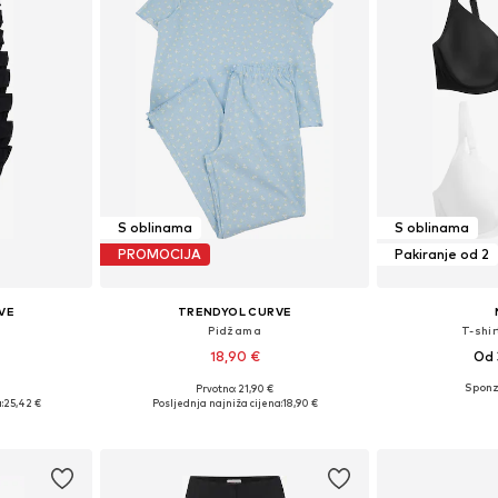
S oblinama
S oblinama
PROMOCIJA
Pakiranje od 2
VE
TRENDYOL CURVE
Pidžama
T-shi
18,90 €
Od 
Prvotno: 21,90 €
L, XXXL, 4XL
Dostupne veličine: XXL, XXXL, 4XL, 5XL
Dostupno 
:
25,42 €
Posljednja najniža cijena:
18,90 €
icu
Dodaj u košaricu
Dodaj 