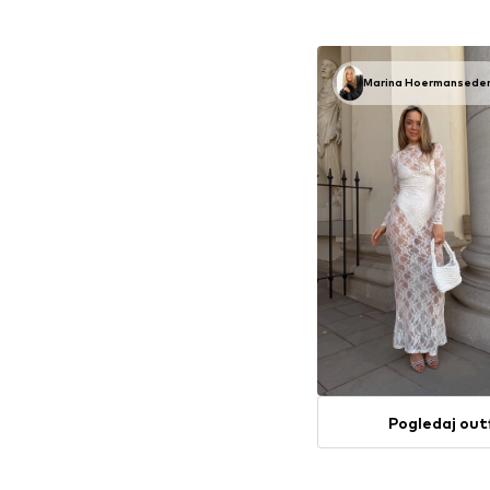
Dodaj u košar
Marina Hoermansede
Pogledaj out