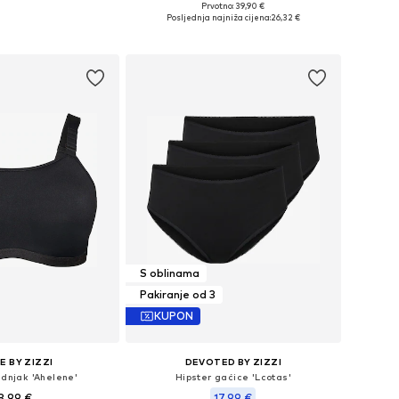
Prvotno: 39,90 €
 XL, XXL, XXXL, 4XL, 5XL
Dostupne veličine: XXL, 4XL, 6XL, 7XL
Posljednja najniža cijena:
26,32 €
u košaricu
Dodaj u košaricu
S oblinama
Pakiranje od 3
KUPON
E BY ZIZZI
DEVOTED BY ZIZZI
udnjak 'Ahelene'
Hipster gaćice 'Lcotas'
8,99 €
17,99 €