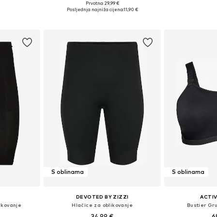
Prvotno: 29,99 €
Dostupne veličine: XXL, XXXL, 4XL, 5XL
Dostupne veličine:
Posljednja najniža cijena:
11,90 €
Dodaj u košaricu
Dodaj 
S oblinama
S oblinama
DEVOTED BY ZIZZI
ACTIV
ikovanje
Hlačice za oblikovanje
Bustier Gr
34,99 €
6