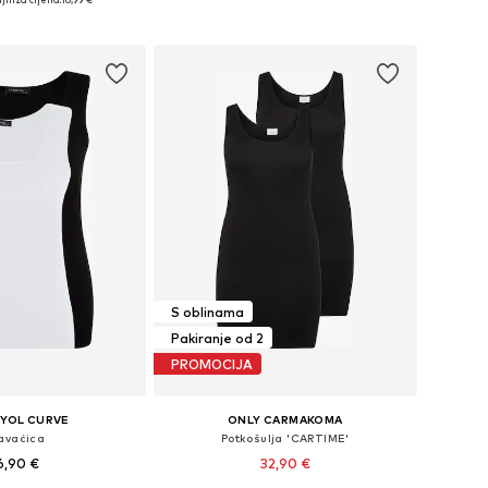
Dodaj u košaricu
u košaricu
S oblinama
Pakiranje od 2
PROMOCIJA
YOL CURVE
ONLY CARMAKOMA
avaćica
Potkošulja 'CARTIME'
6,90 €
32,90 €