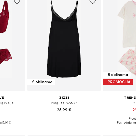
S oblinama
S oblinama
PROMOCIJA
VE
ZIZZI
TREND
eg rublja
Negliže 'LACE'
P
26,99 €
2
Prvot
20, 130, 135
Dostupno u više veličina
Dostupne veličine:
a:
17,01 €
Posljednja na
icu
Dodaj u košaricu
Dodaj 