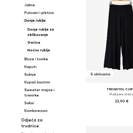
Jakne
Puloveri i pletivo
Donje rublje
Donje rublje za
oblikovanje
Gaćice
Noćno rublje
Bluze i tunike
Kaputi
S oblinama
Suknje
Kupaći kostimi
TRENDYOL CUR
Sweater majice i
Pidžama hlač
trenirke
23,90 €
Sakoi
Kombinezoni
Dostupne veličine: XL, XXL, 
Dodaj u košar
Odjeća za
trudnice