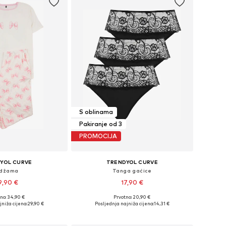
S oblinama
Pakiranje od 3
PROMOCIJA
YOL CURVE
TRENDYOL CURVE
idžama
Tanga gaćice
9,90 €
17,90 €
no: 34,90 €
Prvotno: 20,90 €
 XL, XXL, XXXL, 4XL, 5XL
Dostupne veličine: XXL, XXXL, 4XL, 5XL, 6XL
jniža cijena:
29,90 €
Posljednja najniža cijena:
14,31 €
u košaricu
Dodaj u košaricu