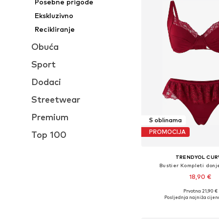
Posebne prigode
Ekskluzivno
Recikliranje
Obuća
Sport
Dodaci
Streetwear
Premium
S oblinama
PROMOCIJA
Top 100
TRENDYOL CUR
Bustier Kompleti donj
18,90 €
Prvotno: 21,90 €
Dostupne veličine: 100, 1
Posljednja najniža cijen
Dodaj u košar