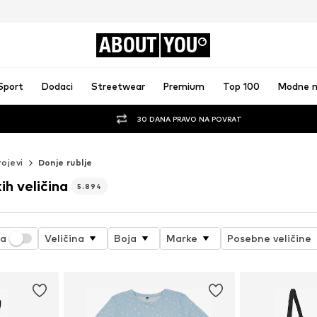
ABOUT
YOU
Sport
Dodaci
Streetwear
Premium
Top 100
Modne 
30 DANA PRAVO NA POVRAT
rojevi
Donje rublje
ih veličina
5.894
ja
Veličina
Boja
Marke
Posebne veličine