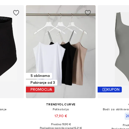
S oblinama
Pakiranje od 3
PROMOCIJA
KUPON
TRENDYOL CURVE
vanje
Potkošulja
Bodi za oblikova
17,90 €
2
Prvotno: 19,90 €
Prvot
XXL, 6XL-7XL
Dostupne veličine: XL, XXL, XXXL, 5XL
Dostupno 
Posljednja najniža cijena:
15,21 €
Posljednja na