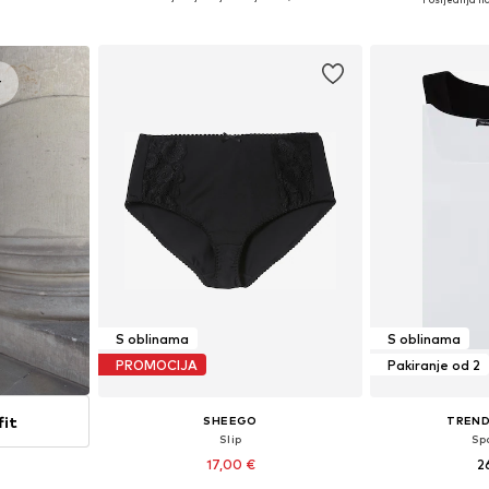
icu
Dodaj u košaricu
Dodaj 
r
S oblinama
S oblinama
PROMOCIJA
Pakiranje od 2
fit
SHEEGO
TREND
Slip
Sp
17,00 €
2