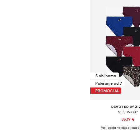
S oblinama
Pakiranje od 7
PROMOCIJA
DEVOTED BY ZI
Slip 'Week'
35,19 €
Posljednja najniža cijena:
4
Dostupno u više vel
Dodaj u košar