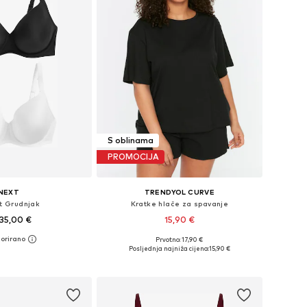
S oblinama
PROMOCIJA
NEXT
TRENDYOL CURVE
rt Grudnjak
Kratke hlače za spavanje
35,00 €
15,90 €
Prvotno: 17,90 €
u više veličina
Dostupne veličine: XXL, XXXL, 4XL, 5XL, 6XL
Posljednja najniža cijena:
15,90 €
u košaricu
Dodaj u košaricu