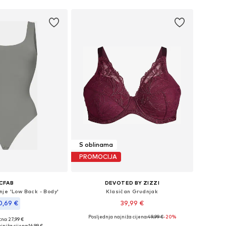
S oblinama
PROMOCIJA
CFAB
DEVOTED BY ZIZZI
nje 'Low Back - Body'
Klasičan Grudnjak
0,69 €
39,99 €
Posljednja najniža cijena:
49,99 €
-20%
+
11
no: 27,99 €
Dostupno u više veličina
u više veličina
jniža cijena:
16,99 €