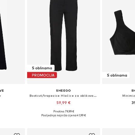
S oblinama
PROMOCIJA
S oblinama
VE
SHEEGO
S
e
Bootcut/trapezice Hlačice za oblikovanje
Minimi
59,99 €
3
Prvotno: 79,99 €
XXXL, 4XL, 5XL
Dostupno u više veličina
Dostupno 
Posljednja najniža cijena:
41,99 €
icu
Dodaj u košaricu
Dodaj 