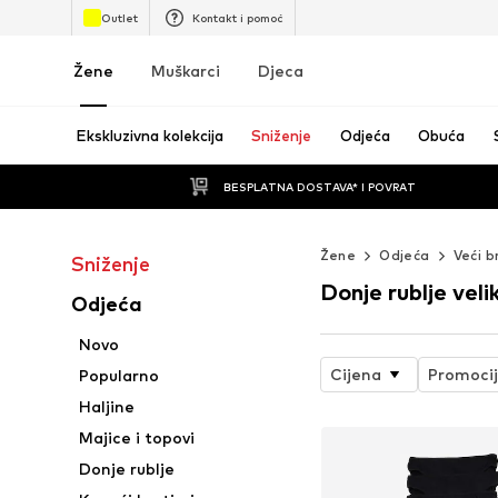
Outlet
Kontakt i pomoć
Žene
Muškarci
Djeca
Ekskluzivna kolekcija
Sniženje
Odjeća
Obuća
BESPLATNA DOSTAVA* I POVRAT
Žene
Odjeća
Veći b
Sniženje
Donje rublje velik
Odjeća
Novo
Cijena
Promoci
Popularno
Haljine
Majice i topovi
Donje rublje