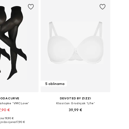
S oblinama
MODA CURVE
DEVOTED BY ZIZZI
lahopke 'VMCLove'
Klasičan Grudnjak 'Lfie'
7,90 €
39,99 €
no: 19,90 €
Dostupne veličine: XL-XXL, XXXL-4XL, 5XL-6XL
Dostupno u više veličina
jniža cijena:
17,90 €
u košaricu
Dodaj u košaricu