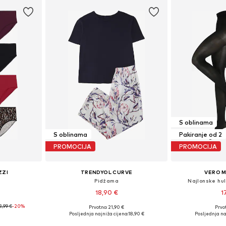
S oblinama
S oblinama
Pakiranje od 2
PROMOCIJA
PROMOCIJA
ZZI
TRENDYOL CURVE
VERO 
Pidžama
Najlonske hu
18,90 €
1
3,99 €
-20%
Prvotno: 21,90 €
Prvot
ičina
Dostupne veličine: XXL, XXXL, 4XL, 5XL, 6XL
Posljednja najniža cijena:
18,90 €
Posljednja na
icu
Dodaj u košaricu
Dodaj 