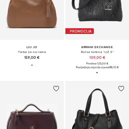
PROMOCIJA
LIU JO
ARMANI EXCHANGE
Torba za na rame
Ručna torbica 'LIZ S'
159,00 €
109,00 €
Prvotno: 125,00 €
Posljednja najniža cijena:
98,10 €