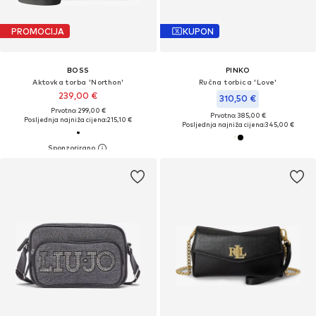
PROMOCIJA
KUPON
BOSS
PINKO
Aktovka torba 'Northon'
Ručna torbica 'Love'
239,00 €
310,50 €
Prvotno: 299,00 €
Prvotno: 385,00 €
Posljednja najniža cijena:
215,10 €
Posljednja najniža cijena:
345,00 €