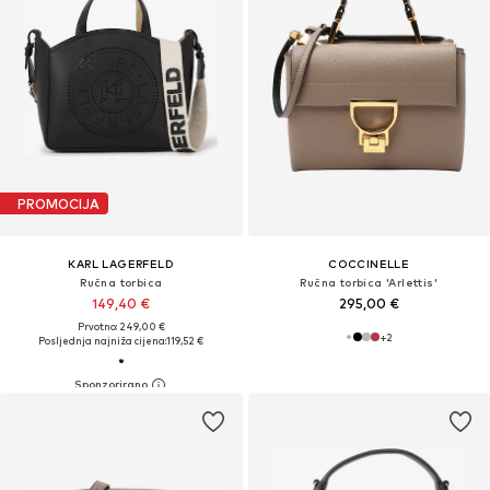
PROMOCIJA
KARL LAGERFELD
COCCINELLE
Ručna torbica
Ručna torbica 'Arlettis'
149,40 €
295,00 €
Prvotno: 249,00 €
+
2
Posljednja najniža cijena:
119,52 €