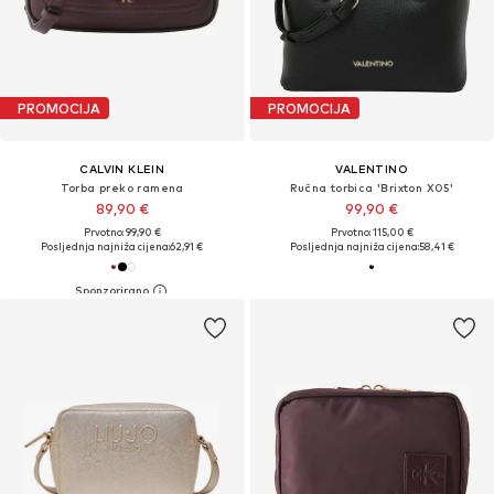
PROMOCIJA
PROMOCIJA
CALVIN KLEIN
VALENTINO
Torba preko ramena
Ručna torbica 'Brixton X05'
89,90 €
99,90 €
Prvotno: 99,90 €
Prvotno: 115,00 €
Posljednja najniža cijena:
62,91 €
Posljednja najniža cijena:
58,41 €