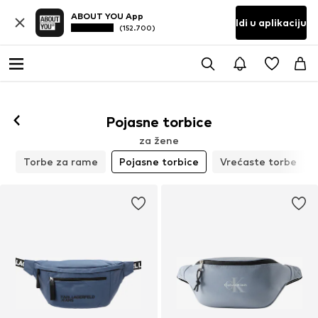
ABOUT YOU App
Idi u aplikaciju
(152.700)
Pojasne torbice
za žene
e
Torbe za rame
Pojasne torbice
Vrećaste torbe