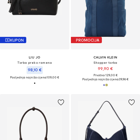
KUPON
PROMOCIJA
LIU JO
CALVIN KLEIN
Torba preko ramena
Shopper torba
99,90 €
98,10 €
Prvotno: 129,00 €
Posljednja najniža cijena:
109,00 €
Posljednja najniža cijena:
39,96 €