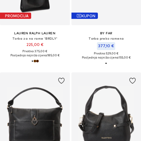
PROMOCIJA
KUPON
LAUREN RALPH LAUREN
BY FAR
Torba za na rame 'BRDLY'
Torba preko ramena
225,00 €
377,10 €
Prvotno: 375,00 €
Prvotno: 529,00 €
Posljednja najniža cijena:
185,00 €
Posljednja najniža cijena:
155,00 €