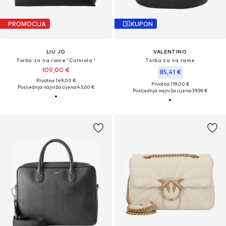
PROMOCIJA
KUPON
LIU JO
VALENTINO
Torba za na rame 'Corniola '
Torba za na rame
109,00 €
85,41 €
Prvotno: 149,00 €
Prvotno: 119,00 €
Posljednja najniža cijena:
43,60 €
Posljednja najniža cijena:
39,96 €