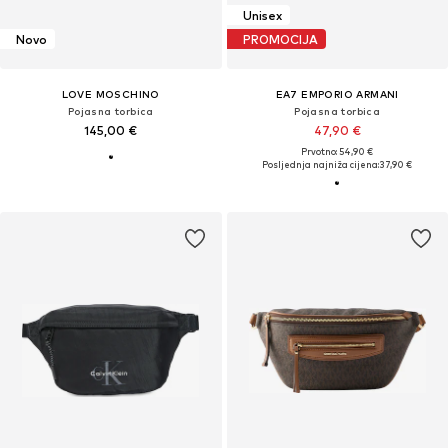
Unisex
Novo
PROMOCIJA
LOVE MOSCHINO
EA7 EMPORIO ARMANI
Pojasna torbica
Pojasna torbica
145,00 €
47,90 €
Prvotno: 54,90 €
Posljednja najniža cijena:
37,90 €