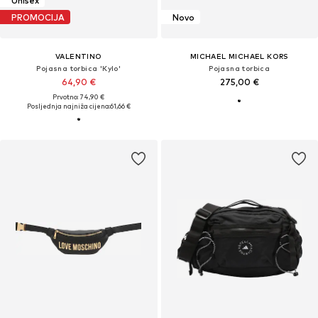
Unisex
PROMOCIJA
Novo
VALENTINO
MICHAEL MICHAEL KORS
Pojasna torbica 'Kylo'
Pojasna torbica
64,90 €
275,00 €
Prvotno: 74,90 €
Posljednja najniža cijena:
61,66 €