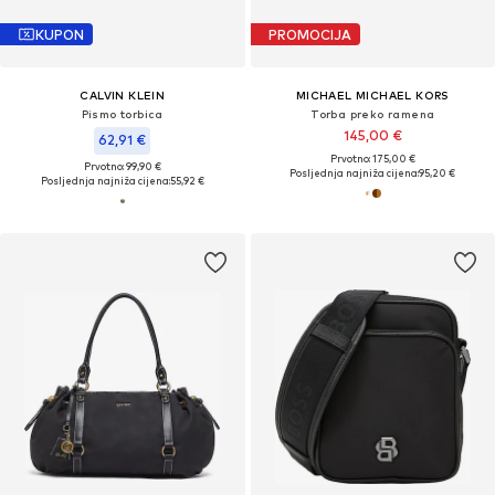
KUPON
PROMOCIJA
CALVIN KLEIN
MICHAEL MICHAEL KORS
Pismo torbica
Torba preko ramena
145,00 €
62,91 €
Prvotno: 175,00 €
Prvotno: 99,90 €
Posljednja najniža cijena:
95,20 €
Posljednja najniža cijena:
55,92 €