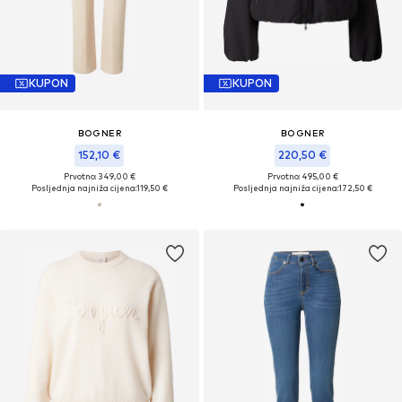
KUPON
KUPON
BOGNER
BOGNER
152,10 €
220,50 €
Prvotno: 349,00 €
Prvotno: 495,00 €
Posljednja najniža cijena:
119,50 €
Posljednja najniža cijena:
172,50 €