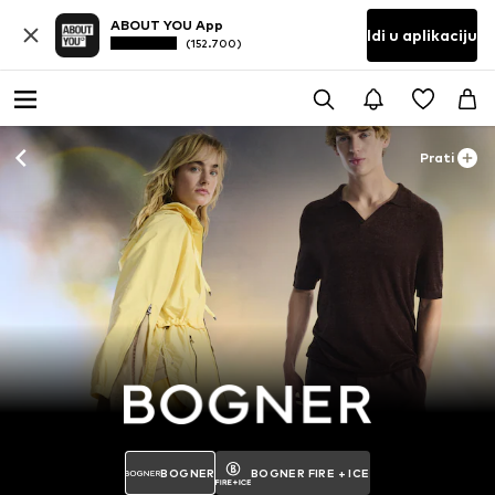
ABOUT YOU App
Idi u aplikaciju
(152.700)
Prati
BOGNER
BOGNER FIRE + ICE