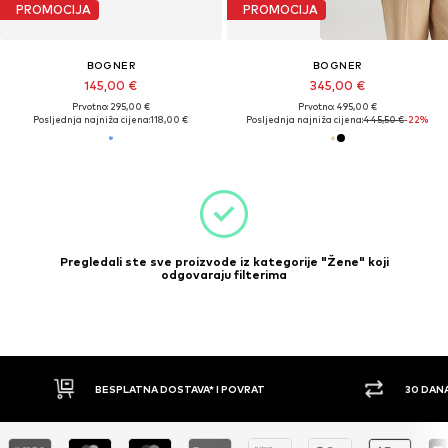
PROMOCIJA
PROMOCIJA
BOGNER
BOGNER
145,00 €
345,00 €
Prvotno: 295,00 €
Prvotno: 495,00 €
Posljednja najniža cijena:
118,00 €
Posljednja najniža cijena:
445,50 €
-22%
Pregledali ste sve proizvode iz kategorije "Žene" koji
odgovaraju filterima
30 DANA PRAVO NA POVRAT
PLAĆ