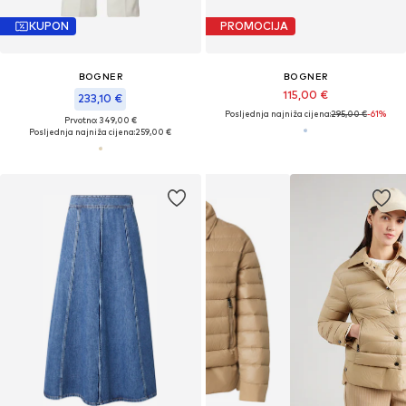
KUPON
PROMOCIJA
BOGNER
BOGNER
115,00 €
233,10 €
Posljednja najniža cijena:
295,00 €
-61%
Prvotno: 349,00 €
Posljednja najniža cijena:
259,00 €