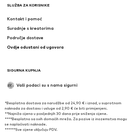
SLUŽBA ZA KORISNIKE
Novo
Popularno
Haljine
Traperice
Kontakt i pomoć
Majice i topovi
Hlače
Suradnje s kreatorima
Jakne
Puloveri i pletivo
Područje dostave
Donje rublje
Bluze i tunike
Ovdje odustani od ugovora
Kaputi
Suknje
Kupaći kostimi
Sweater majice i trenirke
Sakoi
Kombinezoni
SIGURNA KUPNJA
Veći brojevi
Odjeća za trudnice
Posebne prigode
Ekskluzivno
Vaši podaci su s nama sigurni
Recikliranje
*Besplatna dostava za narudžbe od 24,90 € i iznad, u suprotnom
OBUĆA
naknada za dostavu i usluge od 2,90 € će biti primijenjeni.
**Najniža cijena u posljednjih 30 dana prije sniženja cijene.
Novo
Popularno
****Besplatno sa svih domaćih mreža. Za pozive iz inozemstva mogu
se naplaćivati ​​naknade.
Tenisice
Čizmice
******Sve cijene uključuju PDV.