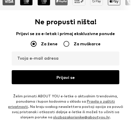
Ne propusti ništa!
Prijavi se za e-letak i primaj ekskluzivne ponude
Za žene
Za muškarce
Tvoja e-mail adresa
Prijavi se
Želim primati ABOUT YOU e-letke o aktualnim trendovima,
ponudama i kupon kodovima u skladu sa
Pravila o zaštiti
privatnosti
. Na kraju svakog newslettera postoji opcija za povući
svoj pristanak i otkazati daljnje e-letke ili možeš to učiniti sa
slanjem poruke na
sluzbazakorisnike@aboutyou.hr
.