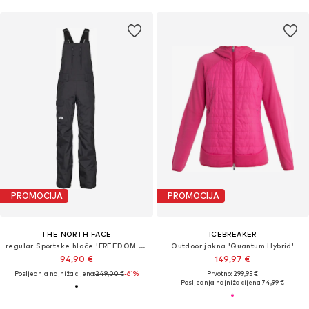
PROMOCIJA
PROMOCIJA
THE NORTH FACE
ICEBREAKER
regular Sportske hlače 'FREEDOM BIB'
Outdoor jakna 'Quantum Hybrid'
94,90 €
149,97 €
Posljednja najniža cijena:
249,00 €
-61%
Prvotno: 299,95 €
Posljednja najniža cijena:
74,99 €