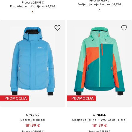
Prvotno: 99,99 €
Prvotno: 259,99 €
Posljednja najniža cijena:
62,99 €
Posljednja najniža cijena:
145,59 €
PROMOCIJA
PROMOCIJA
O'NEILL
O'NEILL
Sportska jakna
Sportska jakna 'FWC'Cruz Triple'
181,99 €
181,99 €
Prvotno: 259,99 €
Prvotno: 259,99 €