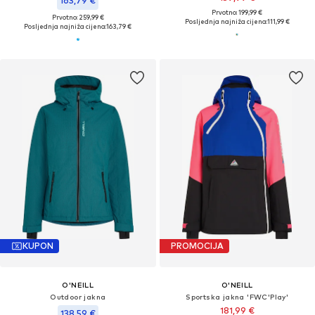
163,79 €
Prvotno: 199,99 €
Prvotno: 259,99 €
Posljednja najniža cijena:
111,99 €
Posljednja najniža cijena:
163,79 €
KUPON
PROMOCIJA
O'NEILL
O'NEILL
Outdoor jakna
Sportska jakna 'FWC'Play'
181,99 €
138,59 €