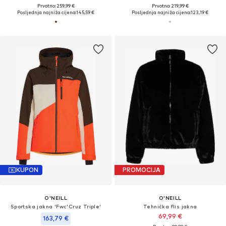
Prvotno: 259,99 €
Prvotno: 219,99 €
Posljednja najniža cijena:
145,59 €
Posljednja najniža cijena:
123,19 €
KUPON
PROMOCIJA
O'NEILL
O'NEILL
Sportska jakna 'Fwc'Cruz Triple'
Tehnička flis jakna
69,99 €
163,79 €