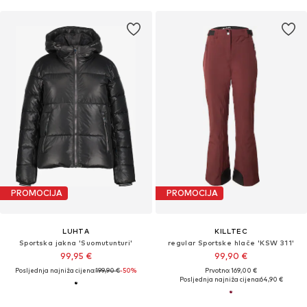
PROMOCIJA
PROMOCIJA
LUHTA
KILLTEC
Sportska jakna 'Suomutunturi'
regular Sportske hlače 'KSW 311'
99,95 €
99,90 €
Posljednja najniža cijena:
199,90 €
-50%
Prvotno: 169,00 €
Posljednja najniža cijena:
64,90 €