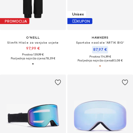
Unisex
PROMOCIJA
KUPON
O'NEILL
HAWKERS
Slimfit Hlače za vanjske uvjete
Sportske naočale 'ARTIK BIG'
97,99 €
87,97 €
Prvotno: 139,99 €
Prvotno: 114,99 €
Posljednja najniža cijena:
78,39 €
Posljednja najniža cijena:
83,08 €