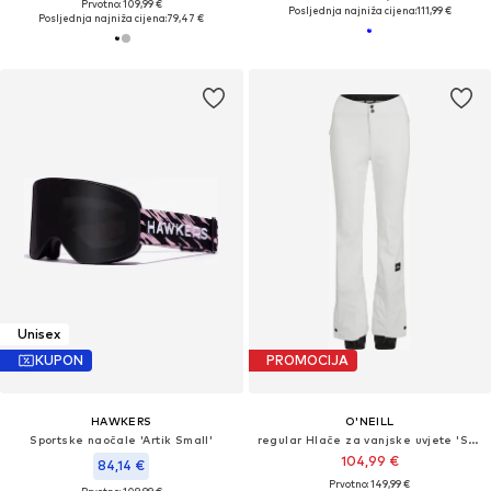
Prvotno: 109,99 €
Posljednja najniža cijena:
111,99 €
Posljednja najniža cijena:
79,47 €
Unisex
KUPON
PROMOCIJA
HAWKERS
O'NEILL
Sportske naočale 'Artik Small'
regular Hlače za vanjske uvjete 'Snow - Fwc'cruz'
104,99 €
84,14 €
Prvotno: 149,99 €