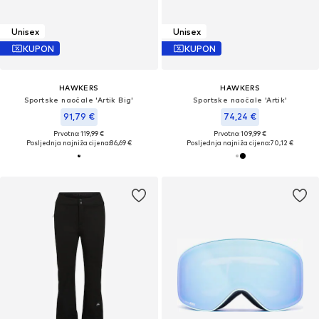
Unisex
Unisex
KUPON
KUPON
HAWKERS
HAWKERS
Sportske naočale 'Artik Big'
Sportske naočale 'Artik'
91,79 €
74,24 €
Prvotno: 119,99 €
Prvotno: 109,99 €
Posljednja najniža cijena:
86,69 €
Posljednja najniža cijena:
70,12 €