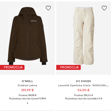
PROMOCIJA
PROMOCIJA
O'NEILL
DC SHOES
Outdoor jakna
Loosefit Sportske hlače 'NONCHALANT'
139,99 €
94,90 €
Prvotno: 199,99 €
Prvotno: 199,00 €
Posljednja najniža cijena:
111,99 €
Posljednja najniža cijena:
66,43 €