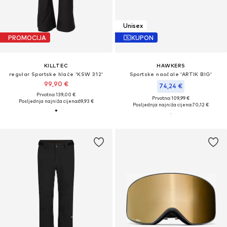
Unisex
PROMOCIJA
KUPON
KILLTEC
HAWKERS
regular Sportske hlače 'KSW 312'
Sportske naočale 'ARTIK BIG'
99,90 €
74,24 €
Prvotno: 139,00 €
Prvotno: 109,99 €
Posljednja najniža cijena:
69,93 €
Posljednja najniža cijena:
70,12 €