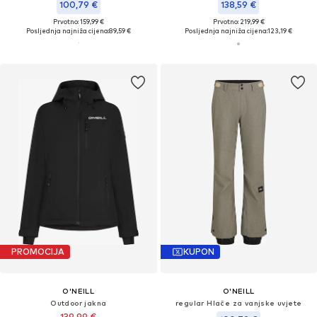
100,79 €
138,59 €
Prvotno: 159,99 €
Prvotno: 219,99 €
Posljednja najniža cijena:
89,59 €
Posljednja najniža cijena:
123,19 €
PROMOCIJA
KUPON
O'NEILL
O'NEILL
Outdoor jakna
regular Hlače za vanjske uvjete
139,99 €