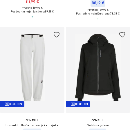
111,99 €
88,19 €
Prvotno: 159,99 €
Prvotno: 139,99 €
Posljednja najniža cijena:
89,59 €
Posljednja najniža cijena:
78,39 €
KUPON
KUPON
O'NEILL
O'NEILL
Loosefit Hlače za vanjske uvjete
Outdoor jakna