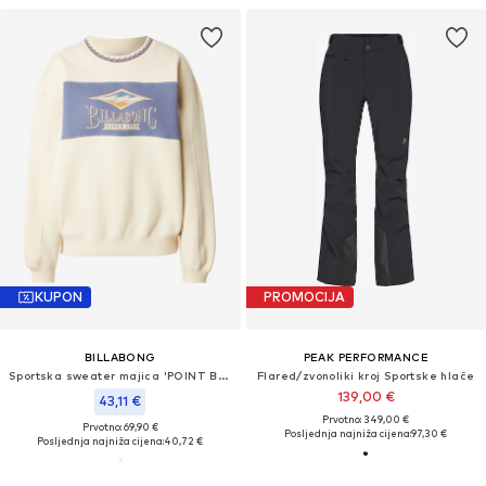
KUPON
PROMOCIJA
BILLABONG
PEAK PERFORMANCE
Sportska sweater majica 'POINT BREAK'
Flared/zvonoliki kroj Sportske hlače
139,00 €
43,11 €
Prvotno: 349,00 €
Prvotno: 69,90 €
Posljednja najniža cijena:
97,30 €
Posljednja najniža cijena:
40,72 €