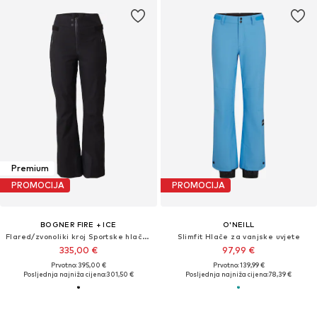
Premium
PROMOCIJA
PROMOCIJA
BOGNER FIRE + ICE
O'NEILL
Flared/zvonoliki kroj Sportske hlače 'BORJA4-T'
Slimfit Hlače za vanjske uvjete
335,00 €
97,99 €
Prvotno: 395,00 €
Prvotno: 139,99 €
Posljednja najniža cijena:
301,50 €
Posljednja najniža cijena:
78,39 €