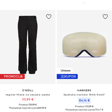
Unisex
PROMOCIJA
KUPON
O'NEILL
HAWKERS
regular Hlače za vanjske uvjete
Sportske naočale 'Artik Small'
111,99 €
84,14 €
Prvotno: 159,99 €
Prvotno: 109,99 €
Posljednja najniža cijena:
89,59 €
Posljednja najniža cijena:
79,47 €