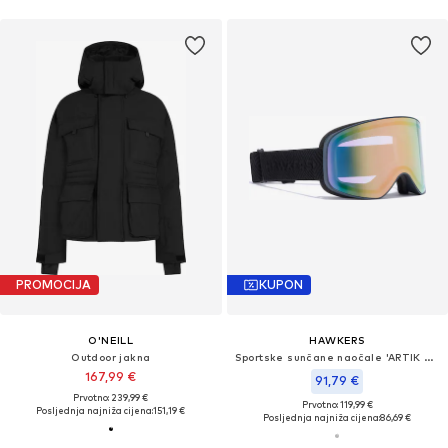
PROMOCIJA
KUPON
O'NEILL
HAWKERS
Outdoor jakna
Sportske sunčane naočale 'ARTIK SMALL'
167,99 €
91,79 €
Prvotno: 239,99 €
Prvotno: 119,99 €
Posljednja najniža cijena:
151,19 €
Posljednja najniža cijena:
86,69 €