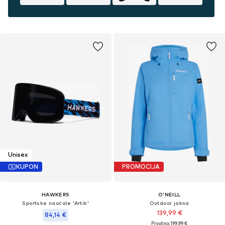
Unisex
KUPON
PROMOCIJA
HAWKERS
O'NEILL
Sportske naočale 'Artik'
Outdoor jakna
139,99 €
84,14 €
Prvotno: 199,99 €