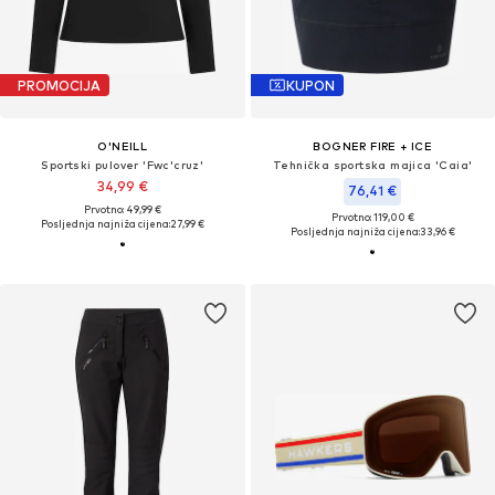
PROMOCIJA
KUPON
O'NEILL
BOGNER FIRE + ICE
Sportski pulover 'Fwc'cruz'
Tehnička sportska majica 'Caia'
34,99 €
76,41 €
Prvotno: 49,99 €
Prvotno: 119,00 €
Posljednja najniža cijena:
27,99 €
Posljednja najniža cijena:
33,96 €