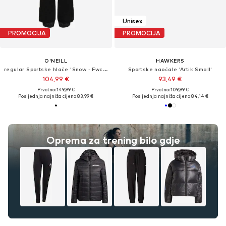
Unisex
PROMOCIJA
PROMOCIJA
O'NEILL
HAWKERS
regular Sportske hlače 'Snow - Fwc'cruz'
Sportske naočale 'Artik Small'
104,99 €
93,49 €
Prvotno: 149,99 €
Prvotno: 109,99 €
Posljednja najniža cijena:
83,99 €
Posljednja najniža cijena:
84,14 €
Oprema za trening bilo gdje