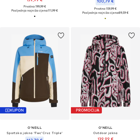
100,79 €
Prvotno: 199,99 €
Prvotno: 159,99 €
Posljednja najniža cijena:
111,99 €
Posljednja najniža cijena:
89,59 €
KUPON
PROMOCIJA
O'NEILL
O'NEILL
Sportska jakna 'Fwc'Cruz Triple'
Outdoor jakna
139,99 €