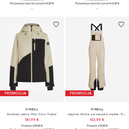
Posljednja najniža cijena:
145,59 €
Posljednja najniža cijena:
145,59 €
PROMOCIJA
PROMOCIJA
O'NEILL
O'NEILL
Outdoor jakna 'Fwc'Cruz Triple'
regular Hlače za vanjske uvjete 'FWC'Peak Bib'
181,99 €
153,99 €
Prvotno: 259,99 €
Prvotno: 219,99 €