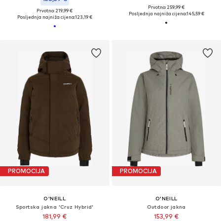
Prvotno: 259,99 €
Prvotno: 219,99 €
Posljednja najniža cijena:
145,59 €
Posljednja najniža cijena:
123,19 €
PROMOCIJA
PROMOCIJA
O'NEILL
O'NEILL
Sportska jakna 'Cruz Hybrid'
Outdoor jakna
181,99 €
153,99 €