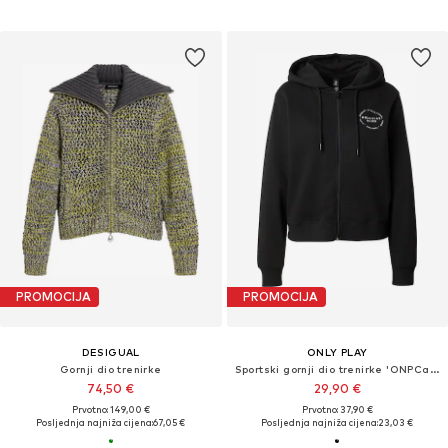
PROMOCIJA
PROMOCIJA
DESIGUAL
ONLY PLAY
Gornji dio trenirke
Sportski gornji dio trenirke 'ONPCava'
74,50 €
29,90 €
Prvotno: 149,00 €
Prvotno: 37,90 €
Posljednja najniža cijena:
67,05 €
Posljednja najniža cijena:
23,03 €