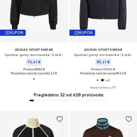
KUPON
KUPON
ADIDAS SPORTSWEAR
ADIDAS SPORTSWEAR
Sportski gornji dio trenirke 'Z.N.E.'
Sportski gornji dio trenirke 'Z.N.E.'
76,41 €
85,41 €
Prvotno: 99,90 €
Prvotno: 109,00 €
Posljednja najniža cijena:
52,43 €
Posljednja najniža cijena:
59,43 €
+
2
Pregledano 32 od 628 proizvoda