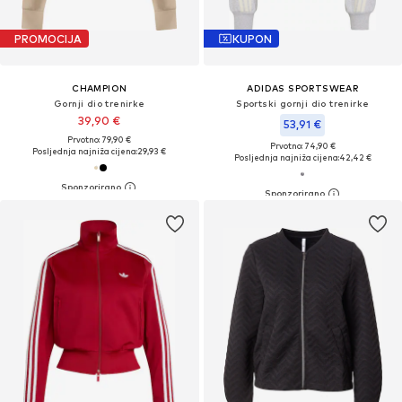
PROMOCIJA
KUPON
CHAMPION
ADIDAS SPORTSWEAR
Gornji dio trenirke
Sportski gornji dio trenirke
39,90 €
53,91 €
Prvotno: 79,90 €
Prvotno: 74,90 €
Posljednja najniža cijena:
29,93 €
Posljednja najniža cijena:
42,42 €