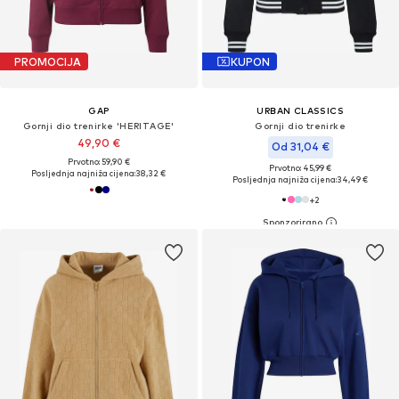
PROMOCIJA
KUPON
GAP
URBAN CLASSICS
Gornji dio trenirke 'HERITAGE'
Gornji dio trenirke
49,90 €
Od 31,04 €
Prvotno: 59,90 €
Prvotno: 45,99 €
Posljednja najniža cijena:
38,32 €
Posljednja najniža cijena:
34,49 €
+
2