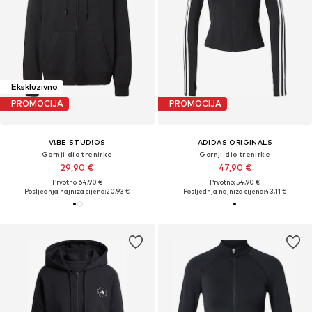
Ekskluzivno
PROMOCIJA
PROMOCIJA
V!BE STUD!OS
ADIDAS ORIGINALS
Gornji dio trenirke
Gornji dio trenirke
29,90 €
47,90 €
Prvotno: 64,90 €
Prvotno: 54,90 €
Posljednja najniža cijena:
20,93 €
Posljednja najniža cijena:
43,11 €