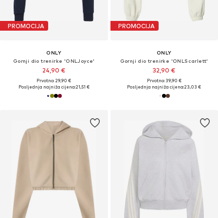
PROMOCIJA
PROMOCIJA
ONLY
ONLY
Gornji dio trenirke 'ONLJoyce'
Gornji dio trenirke 'ONLScarlett'
24,90 €
32,90 €
Prvotno: 29,90 €
Prvotno: 39,90 €
Posljednja najniža cijena:
21,51 €
Posljednja najniža cijena:
23,03 €