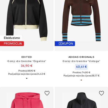
Ekskluzivno
PROMOCIJA
KUPON
EDITED
ADIDAS ORIGINALS
Gornji dio trenirke 'Engelina'
Gornji dio trenirke 'Vintage'
34,90 €
40,41 €
Prvotno: 69,90 €
Prvotno: 74,90 €
Posljednja najniža cijena:
24,43 €
Posljednja najniža cijena:
38,17 €