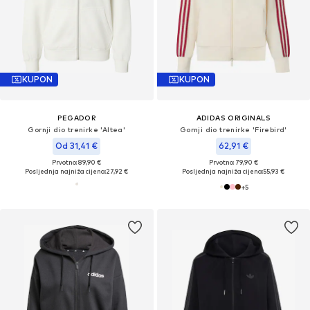
KUPON
KUPON
PEGADOR
ADIDAS ORIGINALS
Gornji dio trenirke 'Altea'
Gornji dio trenirke 'Firebird'
Od 31,41 €
62,91 €
Prvotno: 89,90 €
Prvotno: 79,90 €
Posljednja najniža cijena:
27,92 €
Posljednja najniža cijena:
55,93 €
+
5