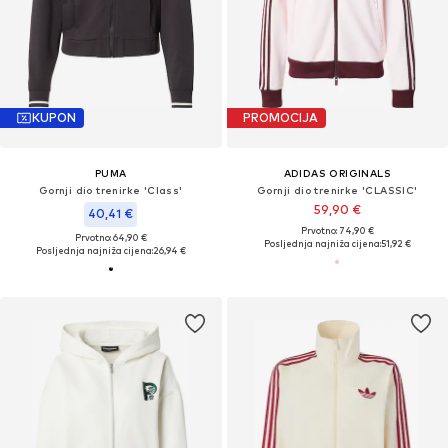
KUPON
PROMOCIJA
PUMA
ADIDAS ORIGINALS
Gornji dio trenirke 'Class'
Gornji dio trenirke 'CLASSIC'
59,90 €
40,41 €
Prvotno: 74,90 €
Prvotno: 64,90 €
Posljednja najniža cijena:
51,92 €
Posljednja najniža cijena:
26,94 €