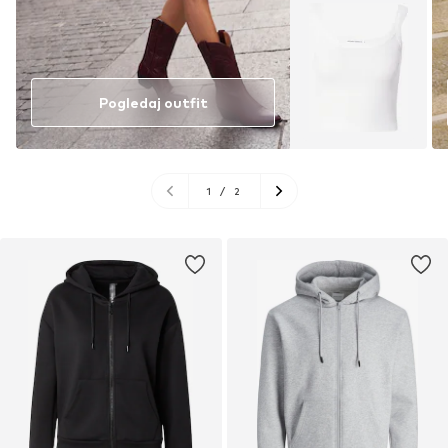
Pogledaj outfit
1
/
2