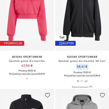
Tall
PROMOCIJA
KUPON
ADIDAS SPORTSWEAR
ADIDAS SPORTSWEAR
Sportski gornji dio trenirke
Sportski gornji dio trenirke 'All Szn'
47,90 €
58,41 €
Prvotno: 59,90 €
Prvotno: 79,90 €
Posljednja najniža cijena:
35,91 €
Posljednja najniža cijena:
25,96 €
+
1