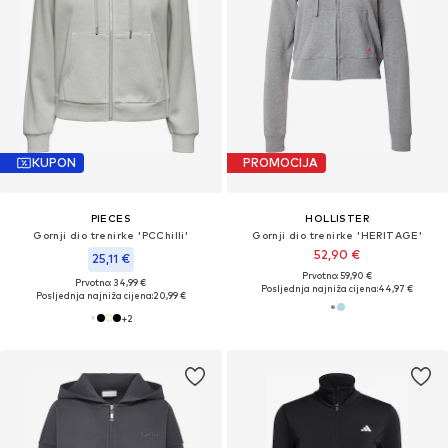
KUPON
PROMOCIJA
PIECES
HOLLISTER
Gornji dio trenirke 'PCChilli'
Gornji dio trenirke 'HERITAGE'
52,90 €
25,11 €
Prvotno: 59,90 €
Prvotno: 34,99 €
Posljednja najniža cijena:
44,97 €
Posljednja najniža cijena:
20,99 €
+
2