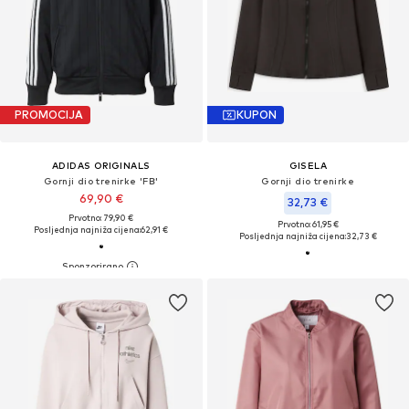
PROMOCIJA
KUPON
ADIDAS ORIGINALS
GISELA
Gornji dio trenirke 'FB'
Gornji dio trenirke
69,90 €
32,73 €
Prvotno: 79,90 €
Prvotno: 61,95 €
Posljednja najniža cijena:
62,91 €
Posljednja najniža cijena:
32,73 €