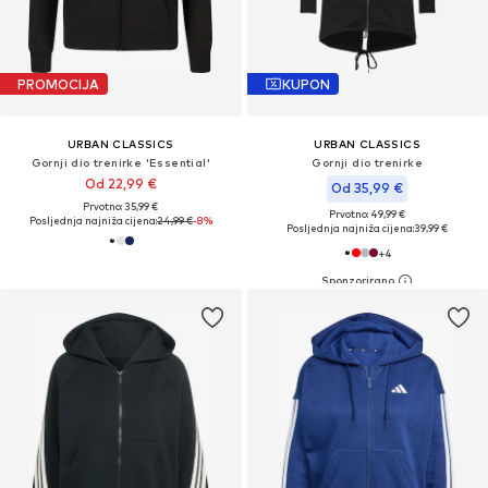
PROMOCIJA
KUPON
URBAN CLASSICS
URBAN CLASSICS
Gornji dio trenirke 'Essential'
Gornji dio trenirke
Od 22,99 €
Od 35,99 €
Prvotno: 35,99 €
Prvotno: 49,99 €
Posljednja najniža cijena:
24,99 €
-8%
Posljednja najniža cijena:
39,99 €
+
4