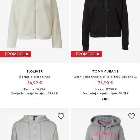
PROMOCIJA
PROMOCIJA
S.OLIVER
TOMMY JEANS
Gornji dio trenirke
Gornji dio trenirke 'Zip-thru Brushed Drawstring'
34,99 €
74,90 €
Prvotno: 69,99 €
Prvotno: 89,90 €
Posljednja najniža cijena:
31,49 €
Posljednja najniža cijena:
53,91 €