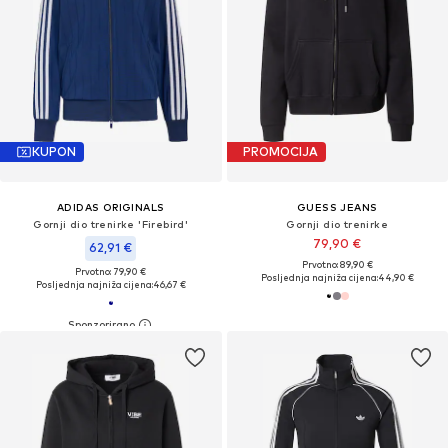
KUPON
PROMOCIJA
ADIDAS ORIGINALS
GUESS JEANS
Gornji dio trenirke 'Firebird'
Gornji dio trenirke
79,90 €
62,91 €
Prvotno: 89,90 €
Prvotno: 79,90 €
Posljednja najniža cijena:
44,90 €
Posljednja najniža cijena:
46,67 €