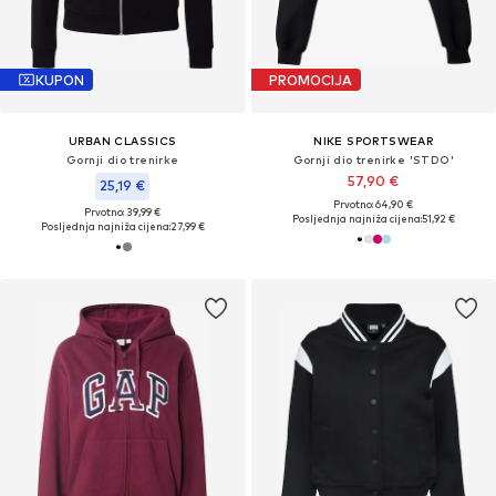
KUPON
PROMOCIJA
URBAN CLASSICS
NIKE SPORTSWEAR
Gornji dio trenirke
Gornji dio trenirke 'STDO'
57,90 €
25,19 €
Prvotno: 64,90 €
Prvotno: 39,99 €
Posljednja najniža cijena:
51,92 €
Posljednja najniža cijena:
27,99 €