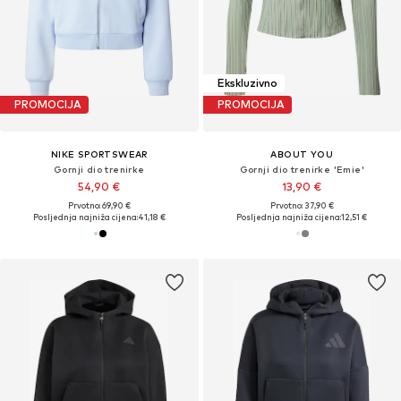
Ekskluzivno
PROMOCIJA
PROMOCIJA
NIKE SPORTSWEAR
ABOUT YOU
Gornji dio trenirke
Gornji dio trenirke 'Emie'
54,90 €
13,90 €
Prvotno: 69,90 €
Prvotno: 37,90 €
Posljednja najniža cijena:
41,18 €
Posljednja najniža cijena:
12,51 €