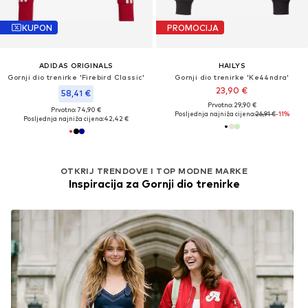
KUPON
PROMOCIJA
ADIDAS ORIGINALS
HAILYS
Gornji dio trenirke 'Firebird Classic'
Gornji dio trenirke 'Ke44ndra'
23,90 €
58,41 €
Prvotno: 29,90 €
Prvotno: 74,90 €
Posljednja najniža cijena:
26,91 €
-11%
Posljednja najniža cijena:
42,42 €
OTKRIJ TRENDOVE I TOP MODNE MARKE
Inspiracija za Gornji dio trenirke