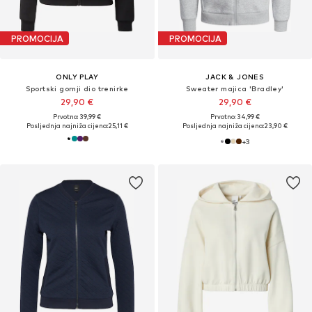
PROMOCIJA
PROMOCIJA
ONLY PLAY
JACK & JONES
Sportski gornji dio trenirke
Sweater majica 'Bradley'
29,90 €
29,90 €
Prvotno: 39,99 €
Prvotno: 34,99 €
Posljednja najniža cijena:
25,11 €
Posljednja najniža cijena:
23,90 €
+
3