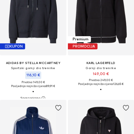
Premium
KUPON
PROMOCIJA
ADIDAS BY STELLA MCCARTNEY
KARL LAGERFELD
Sportski gornji dio trenirke
Gornji dio trenirke
149,00 €
116,10 €
Prvotno: 249,00 €
Prvotno: 149,00 €
Posljednja najniža cijena:
126,65 €
Posljednja najniža cijena:
89,91 €