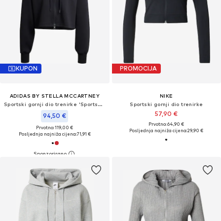
KUPON
PROMOCIJA
ADIDAS BY STELLA MCCARTNEY
NIKE
Sportski gornji dio trenirke 'Sportswear Cropped'
Sportski gornji dio trenirke
57,90 €
94,50 €
Prvotno: 64,90 €
Prvotno: 119,00 €
Posljednja najniža cijena:
29,90 €
Posljednja najniža cijena:
71,91 €