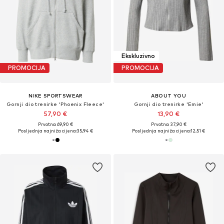
Ekskluzivno
PROMOCIJA
PROMOCIJA
NIKE SPORTSWEAR
ABOUT YOU
Gornji dio trenirke 'Phoenix Fleece'
Gornji dio trenirke 'Emie'
57,90 €
13,90 €
Prvotno: 69,90 €
Prvotno: 37,90 €
Posljednja najniža cijena:
35,94 €
Posljednja najniža cijena:
12,51 €