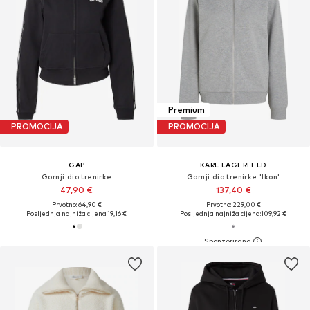
Premium
PROMOCIJA
PROMOCIJA
GAP
KARL LAGERFELD
Gornji dio trenirke
Gornji dio trenirke 'Ikon'
47,90 €
137,40 €
Prvotno: 64,90 €
Prvotno: 229,00 €
Posljednja najniža cijena:
19,16 €
Posljednja najniža cijena:
109,92 €