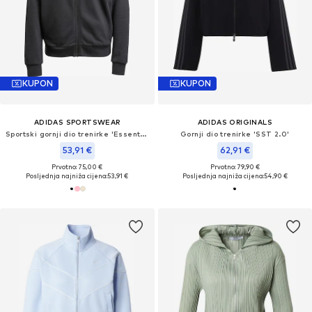
KUPON
KUPON
ADIDAS SPORTSWEAR
ADIDAS ORIGINALS
Sportski gornji dio trenirke 'Essentials'
Gornji dio trenirke 'SST 2.0'
53,91 €
62,91 €
Prvotno: 75,00 €
Prvotno: 79,90 €
Posljednja najniža cijena:
53,91 €
Posljednja najniža cijena:
54,90 €