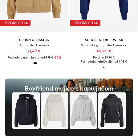
PROMOCIJA
PROMOCIJA
URBAN CLASSICS
ADIDAS SPORTSWEAR
Gornji dio trenirke
Sportski gornji dio trenirke
21,49 €
49,90 €
Posljednja najniža cijena:
35,99 €
-40%
Prvotno: 59,90 €
Posljednja najniža cijena:
31,43 €
Boyfriend majice s kapuljačom