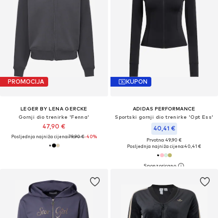
PROMOCIJA
KUPON
LEGER BY LENA GERCKE
ADIDAS PERFORMANCE
Gornji dio trenirke 'Fenna'
Sportski gornji dio trenirke 'Opt Ess'
47,90 €
40,41 €
Posljednja najniža cijena:
79,90 €
-40%
Prvotno: 49,90 €
Posljednja najniža cijena:
40,41 €