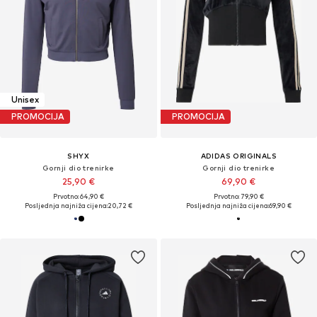
Unisex
PROMOCIJA
PROMOCIJA
SHYX
ADIDAS ORIGINALS
Gornji dio trenirke
Gornji dio trenirke
25,90 €
69,90 €
Prvotno: 64,90 €
Prvotno: 79,90 €
Posljednja najniža cijena:
20,72 €
Posljednja najniža cijena:
69,90 €