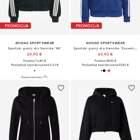
PROMOCIJA
PROMOCIJA
ADIDAS SPORTSWEAR
ADIDAS SPORTSWEAR
Sportski gornji dio trenirke 'AK'
Sportski gornji dio trenirke 'Essentials'
59,90 €
49,90 €
Prvotno: 74,90 €
Prvotno: 59,90 €
Posljednja najniža cijena:
40,41 €
Posljednja najniža cijena:
35,94 €