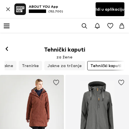
ABOUT YOU App
Idi u aplikaciju
(152.700)
Tehnički kaputi
za žene
s jakne
Trenirke
Jakne za trčanje
Tehnički kaputi