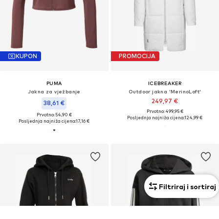
KUPON
PROMOCIJA
PUMA
ICEBREAKER
Jakna za vježbanje
Outdoor jakna 'MerinoLoft'
249,97 €
38,61 €
Prvotno: 499,95 €
Prvotno: 54,90 €
Posljednja najniža cijena:
124,99 €
Posljednja najniža cijena:
17,16 €
Filtriraj i sortiraj