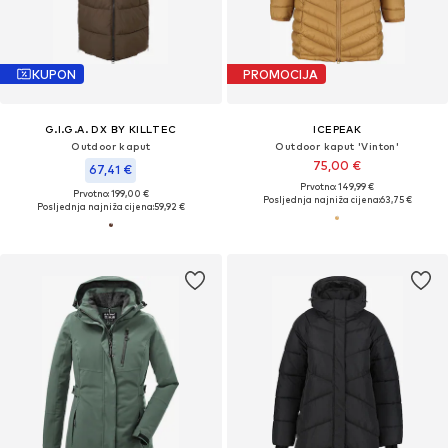
KUPON
PROMOCIJA
G.I.G.A. DX BY KILLTEC
ICEPEAK
Outdoor kaput
Outdoor kaput 'Vinton'
75,00 €
67,41 €
Prvotno: 149,99 €
Prvotno: 199,00 €
Posljednja najniža cijena:
63,75 €
Posljednja najniža cijena:
59,92 €