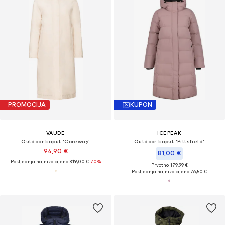
PROMOCIJA
KUPON
VAUDE
ICEPEAK
Outdoor kaput 'Coreway'
Outdoor kaput 'Pittsfield'
94,90 €
81,00 €
Posljednja najniža cijena:
319,00 €
-70%
Prvotno: 179,99 €
Posljednja najniža cijena:
76,50 €