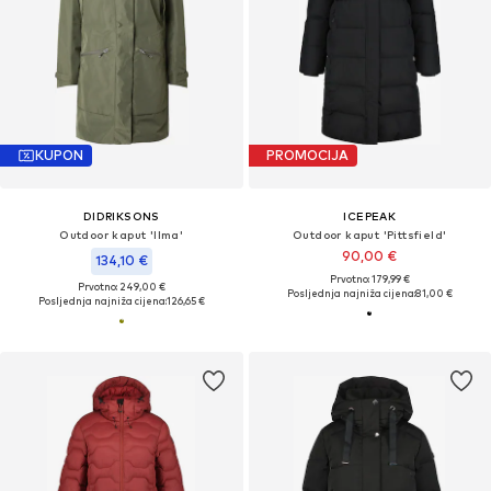
KUPON
PROMOCIJA
DIDRIKSONS
ICEPEAK
Outdoor kaput 'Ilma'
Outdoor kaput 'Pittsfield'
90,00 €
134,10 €
Prvotno: 179,99 €
Prvotno: 249,00 €
Posljednja najniža cijena:
81,00 €
Posljednja najniža cijena:
126,65 €