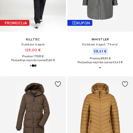
PROMOCIJA
KUPON
KILLTEC
WHISTLER
Outdoor kaput
Outdoor kaput 'Thora'
129,00 €
58,41 €
Prvotno: 179,95 €
Prvotno: 89,90 €
Posljednja najniža cijena:
51,60 €
Posljednja najniža cijena:
45,43 €