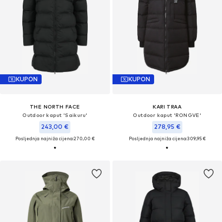
KUPON
KUPON
THE NORTH FACE
KARI TRAA
Outdoor kaput 'Saikuru'
Outdoor kaput 'RONGVE'
243,00 €
278,95 €
Posljednja najniža cijena:
270,00 €
Posljednja najniža cijena:
309,95 €