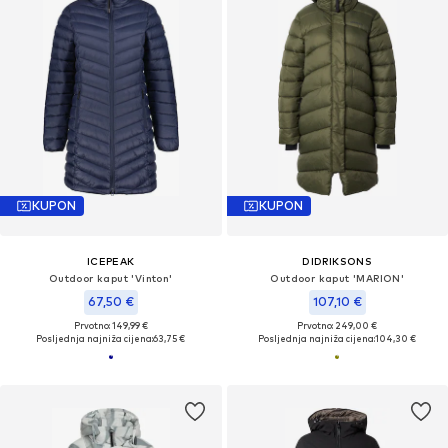
KUPON
KUPON
ICEPEAK
DIDRIKSONS
Outdoor kaput 'Vinton'
Outdoor kaput 'MARION'
67,50 €
107,10 €
Prvotno: 149,99 €
Prvotno: 249,00 €
Posljednja najniža cijena:
63,75 €
Posljednja najniža cijena:
104,30 €