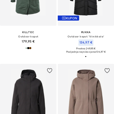
KUPON
KILLTEC
RUKKA
Outdoor kaput
Outdoor kaput 'Viinikkala'
179,95 €
134,97 €
Prvotno: 249,95 €
Posljednja najniža cijena:
134,97 €