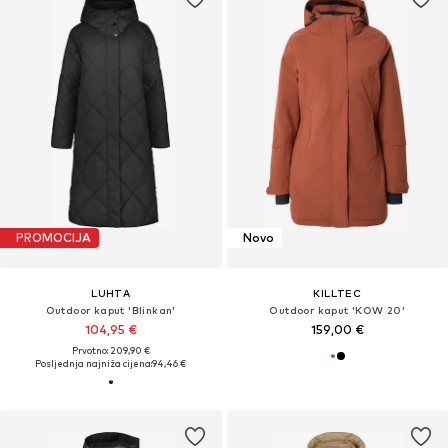
PROMOCIJA
Novo
LUHTA
KILLTEC
Outdoor kaput 'Blinkan'
Outdoor kaput 'KOW 20'
104,95 €
159,00 €
Prvotno: 209,90 €
Posljednja najniža cijena:
94,46 €