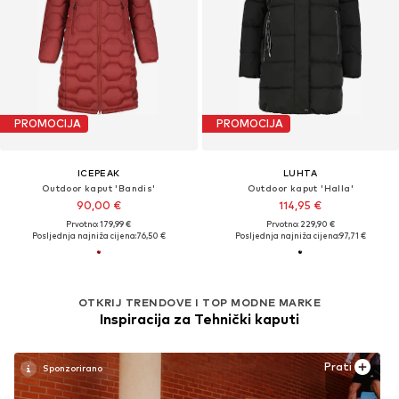
PROMOCIJA
PROMOCIJA
ICEPEAK
LUHTA
Outdoor kaput 'Bandis'
Outdoor kaput 'Halla'
90,00 €
114,95 €
Prvotno: 179,99 €
Prvotno: 229,90 €
Posljednja najniža cijena:
76,50 €
Posljednja najniža cijena:
97,71 €
OTKRIJ TRENDOVE I TOP MODNE MARKE
Inspiracija za Tehnički kaputi
Prati