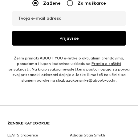
Za žene
Za muškarce
Tvoja e-mail adresa
Prijavi se
Želim primati ABOUT YOU e-letke o aktualnim trendovima,
ponudama i kupon kodovima u skladu sa
Pravila o zaštiti
privatnosti
. Na kraju svakog newslettera postoji opcija za povući
svoj pristanak i otkazati daljnje e-letke ili možeš to učiniti sa
slanjem poruke na
sluzbazakorisnike@aboutyou.hr
.
ŽENSKE KATEGORIJE
LEVI'S traperice
Adidas Stan Smith