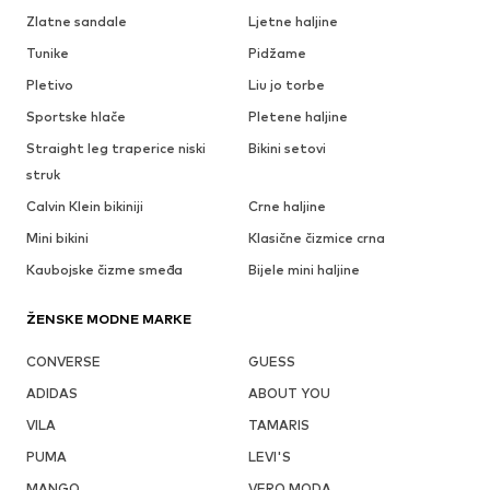
Zlatne sandale
Ljetne haljine
Tunike
Pidžame
Pletivo
Liu jo torbe
Sportske hlače
Pletene haljine
Straight leg traperice niski
Bikini setovi
struk
Calvin Klein bikiniji
Crne haljine
Mini bikini
Klasične čizmice crna
Kaubojske čizme smeđa
Bijele mini haljine
ŽENSKE MODNE MARKE
CONVERSE
GUESS
ADIDAS
ABOUT YOU
VILA
TAMARIS
PUMA
LEVI'S
MANGO
VERO MODA