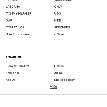
LASCANA
ONLY
TOMMY HILFIGER
UGG
GAP
NIKE
TOM TAILOR
SKECHERS
Nike Sportswear
s.Oliver
SNIŽENJE
Puloveri i pletivo
Haljine
Traperice
Jakne
Kaputi
Majice i topovi
Više
Hlače
Donje rublje
Suknje
Bluze i tunike
Sweater majice i trenirke
Sakoi