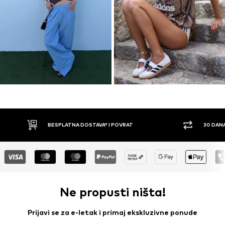
30 DANA PRAVO NA POVRAT
PLAĆ
Ne propusti ništa!
Prijavi se za e-letak i primaj ekskluzivne ponude