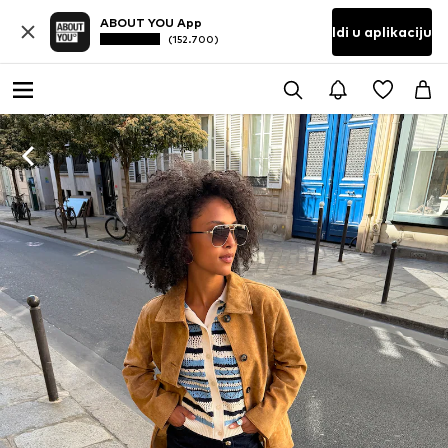
ABOUT YOU App
Idi u aplikaciju
(152.700)