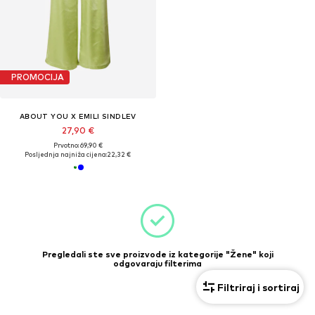
PROMOCIJA
ABOUT YOU X EMILI SINDLEV
27,90 €
Prvotno: 69,90 €
Posljednja najniža cijena:
22,32 €
Pregledali ste sve proizvode iz kategorije "Žene" koji
odgovaraju filterima
Filtriraj i sortiraj