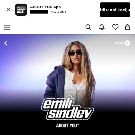
ABOUT YOU App
Idi u aplikaciju
(152.700)
Prati