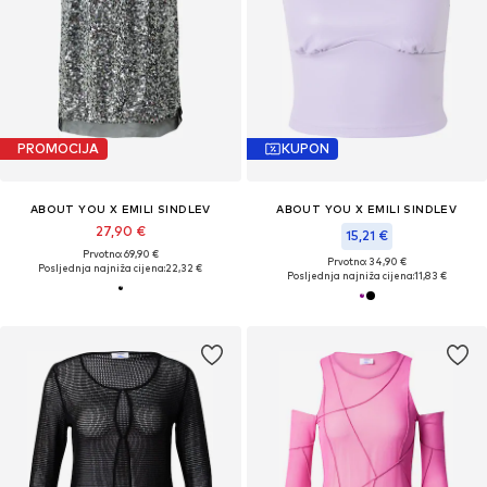
PROMOCIJA
KUPON
ABOUT YOU X EMILI SINDLEV
ABOUT YOU X EMILI SINDLEV
27,90 €
15,21 €
Prvotno: 69,90 €
Prvotno: 34,90 €
Posljednja najniža cijena:
22,32 €
Posljednja najniža cijena:
11,83 €