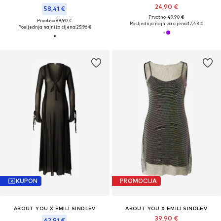
24,90 €
58,41 €
Prvotno: 49,90 €
Prvotno: 89,90 €
Posljednja najniža cijena:
17,43 €
Posljednja najniža cijena:
25,96 €
KUPON
PROMOCIJA
ABOUT YOU X EMILI SINDLEV
ABOUT YOU X EMILI SINDLEV
39,90 €
62,91 €