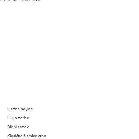
Ljetne haljine
Liu jo torbe
Bikini setovi
Klasične čizmice crna