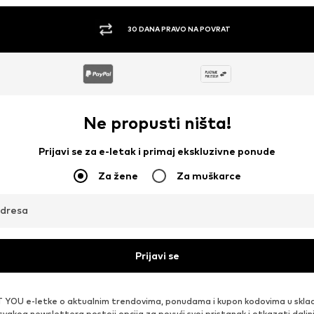
30 DANA PRAVO NA POVRAT
Ne propusti ništa!
Prijavi se za e-letak i primaj ekskluzivne ponude
Za žene
Za muškarce
adresa
Prijavi se
 YOU e-letke o aktualnim trendovima, ponudama i kupon kodovima u skla
 svakog newslettera postoji opcija za povući svoj pristanak i otkazati daljn