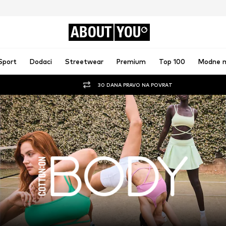
ABOUT
YOU
Sport
Dodaci
Streetwear
Premium
Top 100
Modne 
30 DANA PRAVO NA POVRAT