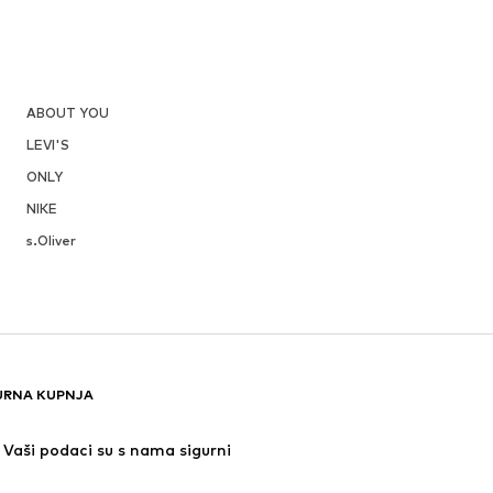
ABOUT YOU
LEVI'S
ONLY
NIKE
s.Oliver
URNA KUPNJA
Vaši podaci su s nama sigurni