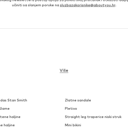
učiniti sa slanjem poruke na
sluzbazakorisnike@aboutyou.hr
.
Više
idas Stan Smith
Zlatne sandale
džame
Pletivo
tene haljine
Straight leg traperice niski struk
e haljine
Mini bikini