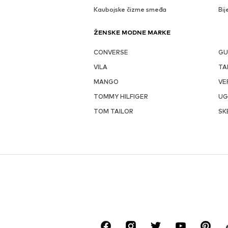
Kaubojske čizme smeđa
Bij
ŽENSKE MODNE MARKE
CONVERSE
GU
VILA
TA
MANGO
VE
TOMMY HILFIGER
U
TOM TAILOR
SK