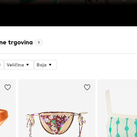
ne trgovina
3
Veličina
Boja