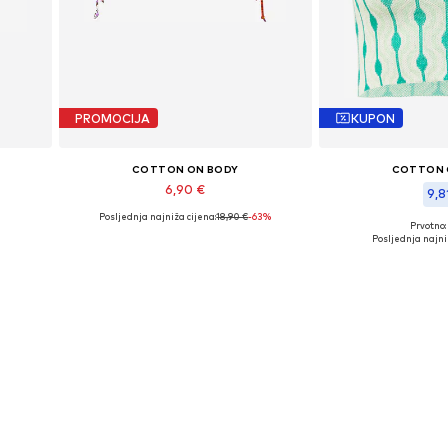
PROMOCIJA
KUPON
COTTON ON BODY
COTTON 
6,90 €
9,8
Posljednja najniža cijena:
18,90 €
-63%
Dostupne veličine: S, M, L
Prvotno:
Dostupne v
Posljednja najni
Dodaj u košaricu
Dodaj u 