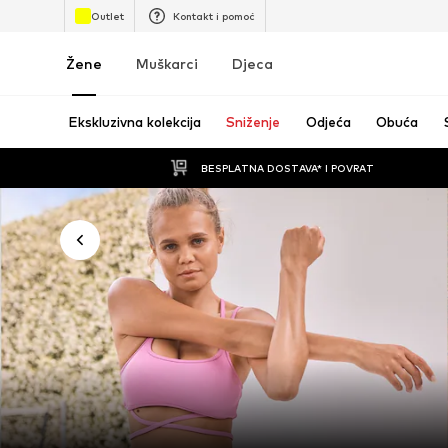
Outlet
Kontakt i pomoć
Žene
Muškarci
Djeca
Ekskluzivna kolekcija
Sniženje
Odjeća
Obuća
BESPLATNA DOSTAVA* I POVRAT