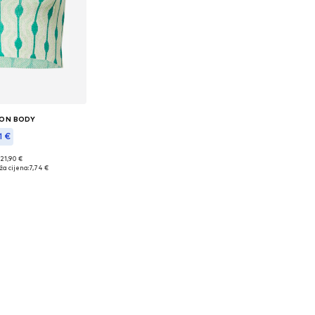
ON BODY
1 €
 21,90 €
eličine: L
ža cijena:
7,74 €
košaricu