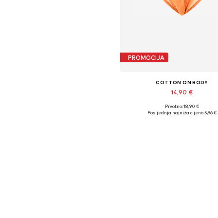
PROMOCIJA
COTTON ON BODY
14,90 €
Prvotno: 18,90 €
Dostupne veličine: S, M
Posljednja najniža cijena:
5,96 €
Dodaj u košaricu