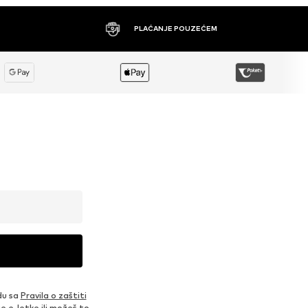
PLAĆANJE POUZEĆEM
du sa
Pravila o zaštiti
je e-letke ili možeš to