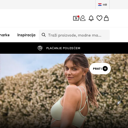
HR
1
marke
Inspiracija
PLAĆANJE POUZEĆEM
PRATI