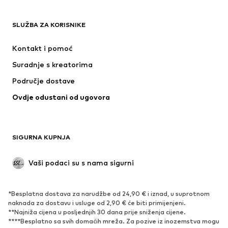
ODJEĆA
SLUŽBA ZA KORISNIKE
Novo
Popularno
Haljine
Traperice
Kontakt i pomoć
Majice i topovi
Hlače
Suradnje s kreatorima
Jakne
Puloveri i pletivo
Područje dostave
Donje rublje
Bluze i tunike
Ovdje odustani od ugovora
Kaputi
Suknje
Kupaći kostimi
Sweater majice i trenirke
Sakoi
Kombinezoni
SIGURNA KUPNJA
Veći brojevi
Odjeća za trudnice
Posebne prigode
Ekskluzivno
Vaši podaci su s nama sigurni
Recikliranje
*Besplatna dostava za narudžbe od 24,90 € i iznad, u suprotnom
OBUĆA
naknada za dostavu i usluge od 2,90 € će biti primijenjeni.
**Najniža cijena u posljednjih 30 dana prije sniženja cijene.
Novo
Popularno
****Besplatno sa svih domaćih mreža. Za pozive iz inozemstva mogu