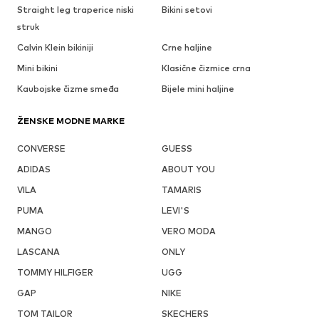
Straight leg traperice niski
Bikini setovi
struk
Calvin Klein bikiniji
Crne haljine
Mini bikini
Klasične čizmice crna
Kaubojske čizme smeđa
Bijele mini haljine
ŽENSKE MODNE MARKE
CONVERSE
GUESS
ADIDAS
ABOUT YOU
VILA
TAMARIS
PUMA
LEVI'S
MANGO
VERO MODA
LASCANA
ONLY
TOMMY HILFIGER
UGG
GAP
NIKE
TOM TAILOR
SKECHERS