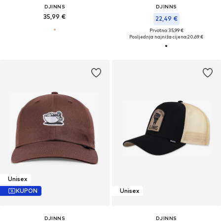
DJINNS
DJINNS
35,99 €
22,49 €
Prvotno: 35,99 €
Posljednja najniža cijena:
20,69 €
Unisex
KUPON
Unisex
DJINNS
DJINNS