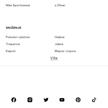
Nike Sportswear
s.Oliver
SNIŽENJE
Puloveri i pletivo
Haljine
Traperice
Jakne
Kaputi
Majice i topovi
Više
Hlače
Donje rublje
Suknje
Bluze i tunike
Sweater majice i trenirke
Sakoi
Kupaći kostimi
Kombinezoni
Veći brojevi
Odjeća za trudnice
Obuća
Sport
Dodaci
Premium