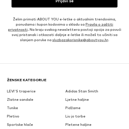
Prijavi se
Želim primati ABOUT YOU e-letke o aktualnim trendovima,
ponudama i kupon kodovima u skladu sa
Pravila o zaštiti
privatnosti
. Na kraju svakog newslettera postoji opcija za povući
svoj pristanak i otkazati daljnje e-letke ili možeš to učiniti sa
slanjem poruke na
sluzbazakorisnike@aboutyou.hr
.
ŽENSKE KATEGORIJE
LEVI'S traperice
Adidas Stan Smith
Zlatne sandale
Ljetne haljine
Tunike
Pidžame
Pletivo
Liu jo torbe
Sportske hlače
Pletene haljine