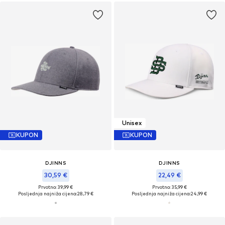
Unisex
KUPON
KUPON
DJINNS
DJINNS
30,59 €
22,49 €
Prvotno: 39,99 €
Prvotno: 35,99 €
Posljednja najniža cijena:
28,79 €
Posljednja najniža cijena:
24,99 €