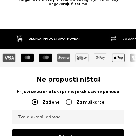
odgovaraju filterima
30 DANA PRAVO NA POVRAT
PLA
Ne propusti ništa!
Prijavi se za e-letak i primaj ekskluzivne ponude
Za žene
Za muškarce
Tvoja e-mail adresa