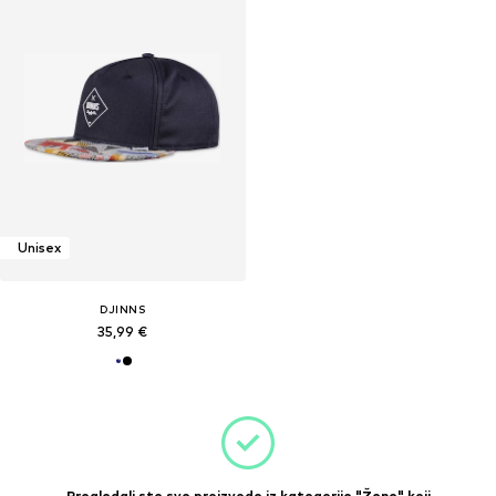
Unisex
DJINNS
35,99 €
Pregledali ste sve proizvode iz kategorije "Žene" koji