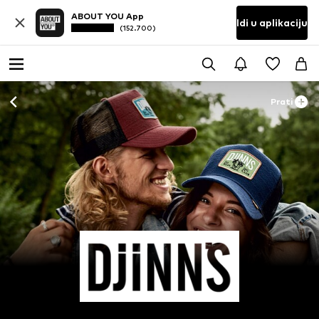
ABOUT YOU App
Idi u aplikaciju
(152.700)
Prati