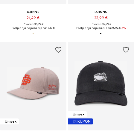
DJINNS
DJINNS
21,49 €
23,99 €
Prvotno: 35,99 €
Prvotno: 39,99 €
Posljednja najniža cijena:
17,19 €
Posljednja najniža cijena:
25,99 €
-7%
Unisex
Unisex
KUPON