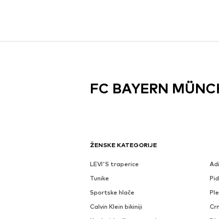
FC BAYERN MÜNC
ŽENSKE KATEGORIJE
LEVI'S traperice
Ad
Tunike
Pi
Sportske hlače
Ple
Calvin Klein bikiniji
Crn