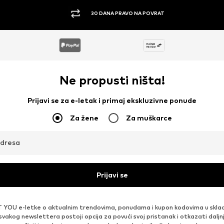
30 DANA PRAVO NA POVRAT
Ne propusti ništa!
Prijavi se za e-letak i primaj ekskluzivne ponude
Za žene
Za muškarce
adresa
Prijavi se
 YOU e-letke o aktualnim trendovima, ponudama i kupon kodovima u skla
 svakog newslettera postoji opcija za povući svoj pristanak i otkazati daljn