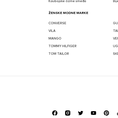
Kaubojske čizme smeđa
Bij
ŽENSKE MODNE MARKE
CONVERSE
GU
VILA
TA
MANGO
VE
TOMMY HILFIGER
U
TOM TAILOR
SK