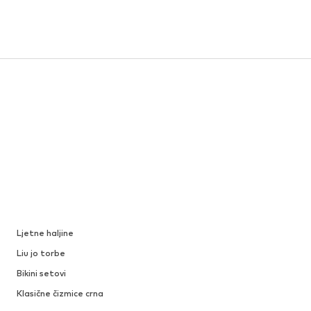
Ljetne haljine
Liu jo torbe
Bikini setovi
Klasične čizmice crna