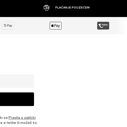
PLAĆANJE POUZEĆEM
du sa
Pravila o zaštiti
je e-letke ili možeš to