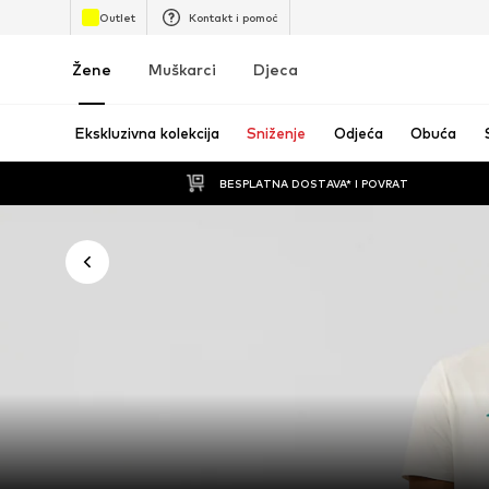
Outlet
Kontakt i pomoć
Žene
Muškarci
Djeca
Ekskluzivna kolekcija
Sniženje
Odjeća
Obuća
BESPLATNA DOSTAVA* I POVRAT