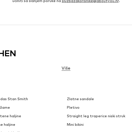
učiniti sa slanjem poruke na
sluzbazakorisnike@aboutyou.hr
.
HEN
Više
idas Stan Smith
Zlatne sandale
džame
Pletivo
tene haljine
Straight leg traperice niski struk
e haljine
Mini bikini