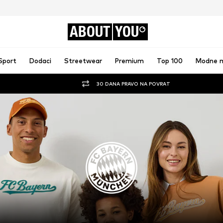
ABOUT
YOU
Sport
Dodaci
Streetwear
Premium
Top 100
Modne 
30 DANA PRAVO NA POVRAT