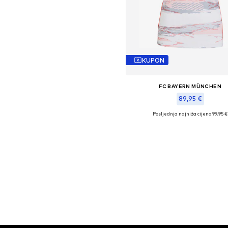
KUPON
FC BAYERN MÜNCHEN
89,95 €
Posljednja najniža cijena:
99,95 €
Dodaj u košaricu