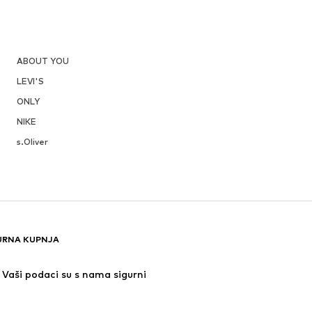
ABOUT YOU
LEVI'S
ONLY
NIKE
s.Oliver
URNA KUPNJA
Vaši podaci su s nama sigurni