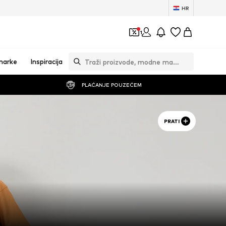
HR
1
marke
Inspiracija
PLAĆANJE POUZEĆEM
PRATI