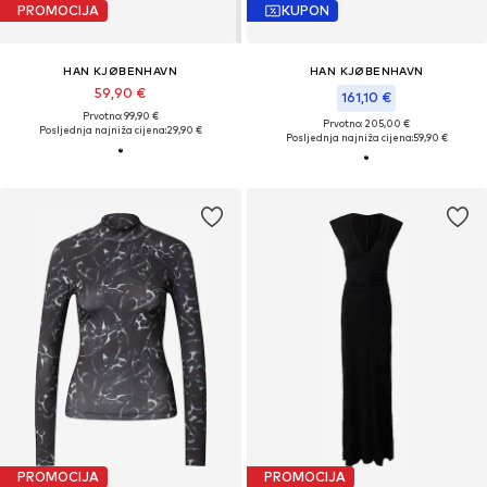
PROMOCIJA
KUPON
HAN KJØBENHAVN
HAN KJØBENHAVN
59,90 €
161,10 €
Prvotno: 99,90 €
Prvotno: 205,00 €
Posljednja najniža cijena:
29,90 €
Posljednja najniža cijena:
59,90 €
PROMOCIJA
PROMOCIJA