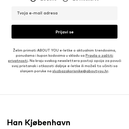
Tvoja e-mail adresa
Prijavi se
Želim primati ABOUT YOU e-letke o aktualnim trendovima,
ponudama i kupon kodovima u skladu sa
Pravila o zaštiti
privatnosti
. Na kraju svakog newslettera postoji opcija za povući
svoj pristanak i otkazati daljnje e-letke ili možeš to učiniti sa
slanjem poruke na
sluzbazakorisnike@aboutyou.hr
.
Han Kjøbenhavn