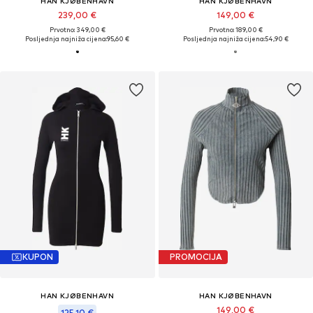
HAN KJØBENHAVN
HAN KJØBENHAVN
239,00 €
149,00 €
Prvotno: 349,00 €
Prvotno: 189,00 €
Posljednja najniža cijena:
95,60 €
Posljednja najniža cijena:
54,90 €
KUPON
PROMOCIJA
HAN KJØBENHAVN
HAN KJØBENHAVN
149,00 €
125,10 €