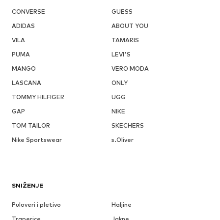
CONVERSE
GUESS
ADIDAS
ABOUT YOU
VILA
TAMARIS
PUMA
LEVI'S
MANGO
VERO MODA
LASCANA
ONLY
TOMMY HILFIGER
UGG
GAP
NIKE
TOM TAILOR
SKECHERS
Nike Sportswear
s.Oliver
SNIŽENJE
Puloveri i pletivo
Haljine
Traperice
Jakne