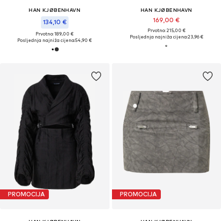
HAN KJØBENHAVN
HAN KJØBENHAVN
169,00 €
134,10 €
Prvotno: 215,00 €
Prvotno: 189,00 €
Posljednja najniža cijena:
23,96 €
Posljednja najniža cijena:
54,90 €
PROMOCIJA
PROMOCIJA