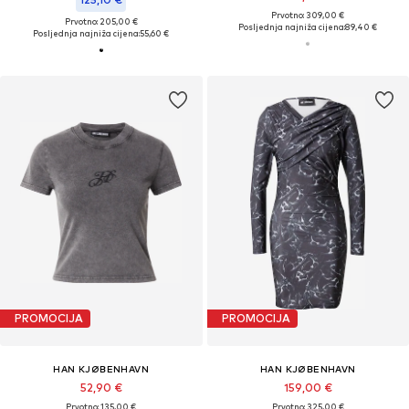
Prvotno: 309,00 €
Prvotno: 205,00 €
Posljednja najniža cijena:
89,40 €
Posljednja najniža cijena:
55,60 €
PROMOCIJA
PROMOCIJA
HAN KJØBENHAVN
HAN KJØBENHAVN
52,90 €
159,00 €
Prvotno: 135,00 €
Prvotno: 325,00 €