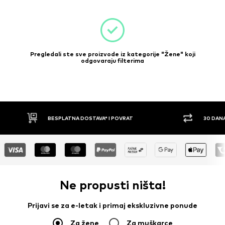
Pregledali ste sve proizvode iz kategorije "Žene" koji
odgovaraju filterima
30 DANA PRAVO NA POVRAT
PLA
Ne propusti ništa!
Prijavi se za e-letak i primaj ekskluzivne ponude
Za žene
Za muškarce