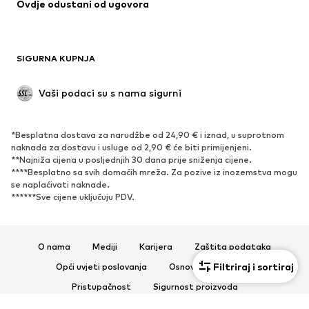
Ovdje odustani od ugovora
Kaputi
Suknje
Kupaći kostimi
Sweater majice i trenirke
Sakoi
Kombinezoni
SIGURNA KUPNJA
Veći brojevi
Odjeća za trudnice
Posebne prigode
Ekskluzivno
Vaši podaci su s nama sigurni
Recikliranje
*Besplatna dostava za narudžbe od 24,90 € i iznad, u suprotnom
OBUĆA
naknada za dostavu i usluge od 2,90 € će biti primijenjeni.
**Najniža cijena u posljednjih 30 dana prije sniženja cijene.
Novo
Popularno
****Besplatno sa svih domaćih mreža. Za pozive iz inozemstva mogu
se naplaćivati ​​naknade.
Tenisice
Čizmice
******Sve cijene uključuju PDV.
Salonke & visoke pete
Čizme
Sandale
Niske cipele
Sportska obuća
Balerinke
O nama
Mediji
Karijera
Zaštita podataka
Natikače
Papuče
Filtriraj i sortiraj
Opći uvjeti poslovanja
Osnovne informacije
Ekskluzivno
Pristupačnost
Sigurnost proizvoda
© 2026 ABOUT YOU SE & Co. KG