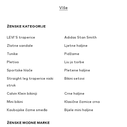
Više
ŽENSKE KATEGORIJE
LEVI'S traperice
Adidas Stan Smith
Zlatne sandale
Ljetne haljine
Tunike
Pidžame
Pletivo
Liu jo torbe
Sportske hlače
Pletene haljine
Straight leg traperice niski
Bikini setovi
struk
Calvin Klein bikiniji
Crne haljine
Mini bikini
Klasične čizmice crna
Kaubojske čizme smeđa
Bijele mini haljine
ŽENSKE MODNE MARKE