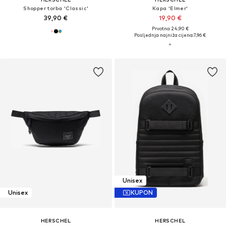
Shopper torba 'Classic'
Kapa 'Elmer'
39,90 €
19,90 €
Prvotno: 24,90 €
Posljednja najniža cijena:
7,96 €
Unisex
Unisex
KUPON
HERSCHEL
HERSCHEL