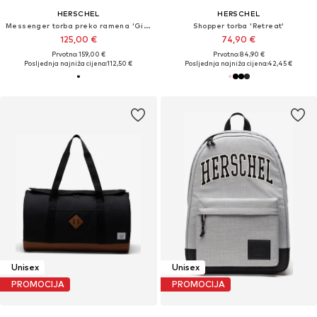
HERSCHEL
HERSCHEL
Messenger torba preko ramena 'Gibson'
Shopper torba 'Retreat'
125,00 €
74,90 €
Prvotno: 159,00 €
Prvotno: 84,90 €
Posljednja najniža cijena:
112,50 €
Posljednja najniža cijena:
42,45 €
Unisex
Unisex
PROMOCIJA
PROMOCIJA