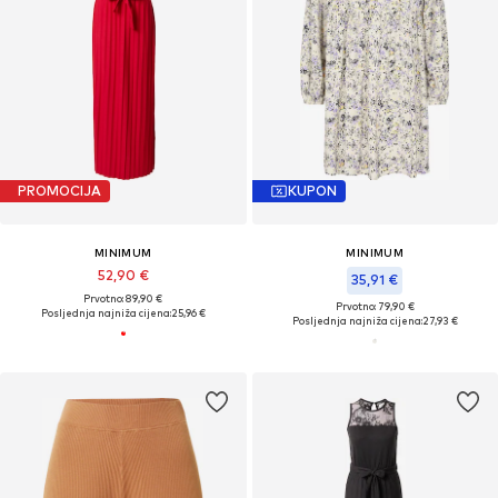
PROMOCIJA
KUPON
MINIMUM
MINIMUM
52,90 €
35,91 €
Prvotno: 89,90 €
Prvotno: 79,90 €
Posljednja najniža cijena:
25,96 €
Posljednja najniža cijena:
27,93 €