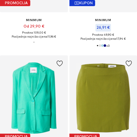
PROMOCIJA
KUPON
MINIMUM
MINIMUM
Od 29,90 €
26,91 €
Prvotno: 109,00 €
Prvotno: 49,90 €
Posljednja najniža cijena:
11,96 €
Posljednja najniža cijena:
17,94 €
+
3
PROMOCIJA
PROMOCIJA