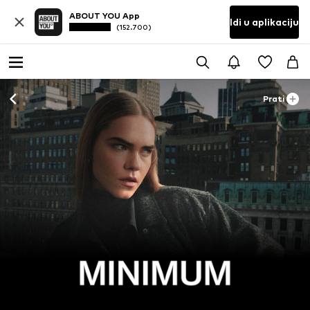
ABOUT YOU App
Idi u aplikaciju
(152.700)
Prati