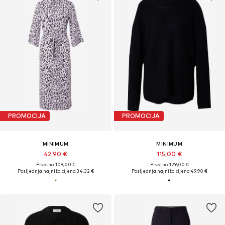
PROMOCIJA
PROMOCIJA
MINIMUM
MINIMUM
42,90 €
115,00 €
Prvotno: 109,00 €
Prvotno: 129,00 €
Posljednja najniža cijena:
34,32 €
Posljednja najniža cijena:
49,90 €