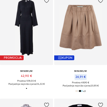
PROMOCIJA
KUPON
MINIMUM
MINIMUM
42,90 €
26,91 €
Prvotno: 109,00 €
Prvotno: 49,90 €
Posljednja najniža cijena:
34,32 €
Posljednja najniža cijena:
20,93 €
+
3