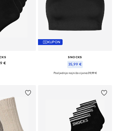
KUPON
CKS
SNOCKS
99 €
35,99 €
Posljednja najniža cijena:
39,99 €
e: 35-38, 39-42
Dostupne veličine: M, L
košaricu
Dodaj u košaricu