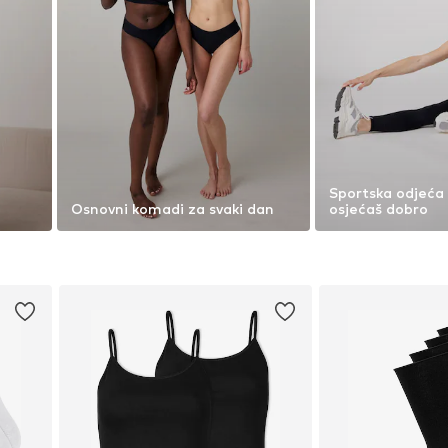
Sportska odjeća 
Osnovni komadi za svaki dan
osjećaš dobro