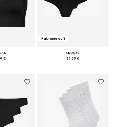
Pakiranje od 3
CKS
SNOCKS
99 €
24,99 €
eličine: M
Dostupne veličine: M
košaricu
Dodaj u košaricu