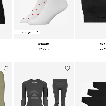
Pakiranje od 2
SNOCKS
SNO
29,99 €
29,
Dostupne veličine: 39-42
Dostupne v
Dodaj u košaricu
Dodaj u 