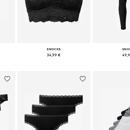
SNOCKS
SNO
34,99 €
49,
46, 47-50
Dostupne veličine: 70, 75, 80, 90, 100
Dostupne veliči
Dodaj u košaricu
Dodaj u 