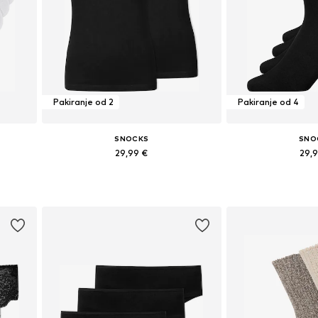
Pakiranje od 2
Pakiranje od 4
SNOCKS
SNO
29,99 €
29,
46
Dostupne veličine: S, M, XL
Dostupne veličin
Dodaj u košaricu
Dodaj u 