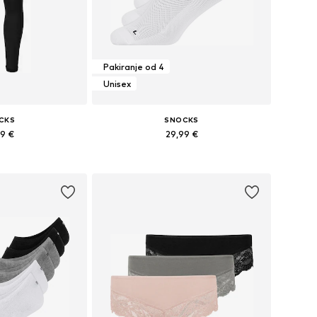
Pakiranje od 4
Unisex
CKS
SNOCKS
99 €
29,99 €
ne: S, M, L, XL
Dostupne veličine: 35-38, 39-42, 47-50
košaricu
Dodaj u košaricu