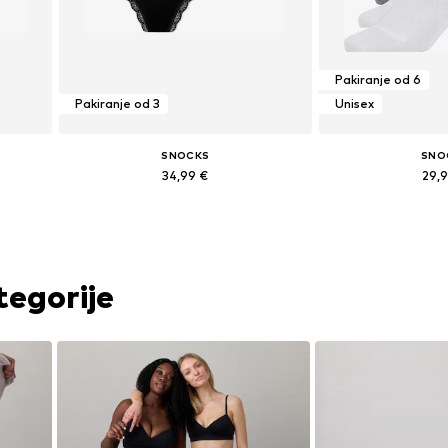
Pakiranje od 6
Pakiranje od 3
Unisex
SNOCKS
SNO
34,99 €
29,
 XL
Dostupne veličine: XS, S, M, L, XL
Dostupne veličine: 35-3
Dodaj u košaricu
Dodaj u 
tegorije