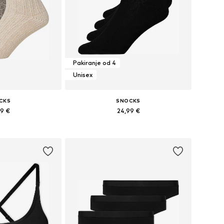
Pakiranje od 4
Unisex
CKS
SNOCKS
99 €
24,99 €
e: 35-38, 39-42
Dostupne veličine: 35-38, 39-42
košaricu
Dodaj u košaricu