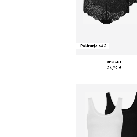
Pakiranje od 3
SNOCKS
34,99 €
Dostupne veličine: M, L
Dodaj u košaricu