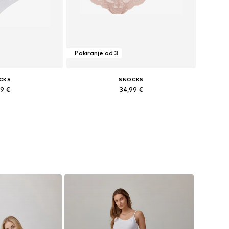
Pakiranje od 3
CKS
SNOCKS
99 €
34,99 €
8, 39-42, 43-46, 47-50
Dostupne veličine: M, L
košaricu
Dodaj u košaricu