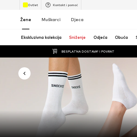
Outlet
Kontakt i pomoć
Žene
Muškarci
Djeca
Ekskluzivna kolekcija
Sniženje
Odjeća
Obuća
BESPLATNA DOSTAVA* I POVRAT