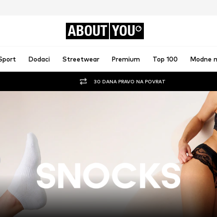
ABOUT
YOU
Sport
Dodaci
Streetwear
Premium
Top 100
Modne 
30 DANA PRAVO NA POVRAT