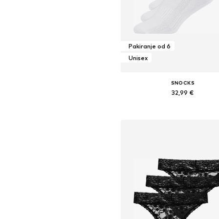
Pakiranje od 6
Unisex
SNOCKS
32,99 €
Dostupne veličine: 35-38, 39-42, 43-
Dodaj u košaricu