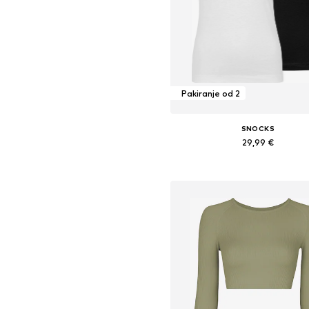
Pakiranje od 2
SNOCKS
29,99 €
Dostupne veličine: M, L
Dodaj u košaricu