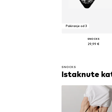
Pakiranje od 3
SNOCKS
29,99 €
Dostupne veličine: XS, S, M, L,
Dodaj u košaricu
SNOCKS
Istaknute ka