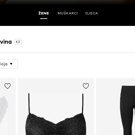
ŽENE
MUŠKARCI
DJECA
vina
42
Boja