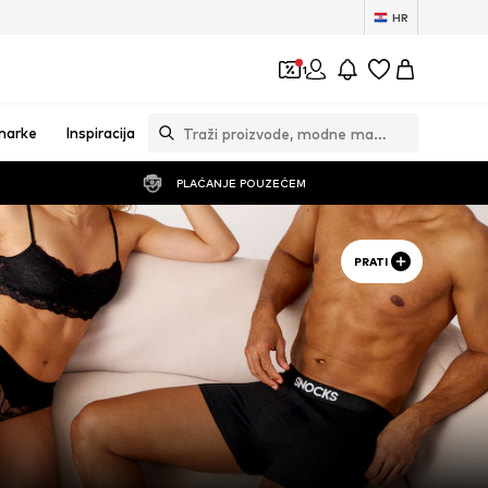
HR
1
marke
Inspiracija
PLAĆANJE POUZEĆEM
PRATI