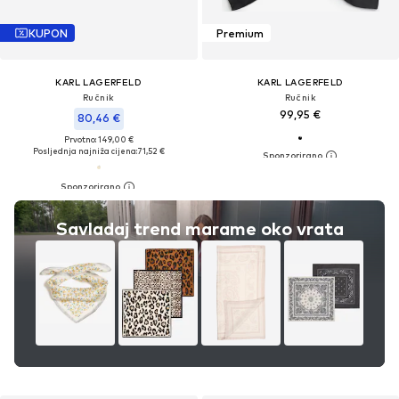
KUPON
Premium
KARL LAGERFELD
KARL LAGERFELD
Ručnik
Ručnik
99,95 €
80,46 €
Prvotno: 149,00 €
Posljednja najniža cijena:
71,52 €
Savladaj trend marame oko vrata