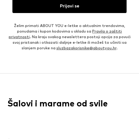
Prijavi se
Želim primati ABOUT YOU e-letke o aktualnim trendovima,
ponudama i kupon kodovima u skladu sa
Pravila o zaštiti
privatnosti
. Na kraju svakog newslettera postoji opcija za povući
svoj pristanak i otkazati daljnje e-letke ili možeš to učiniti sa
slanjem poruke na
sluzbazakorisnike@aboutyou.hr
.
Šalovi i marame od svile