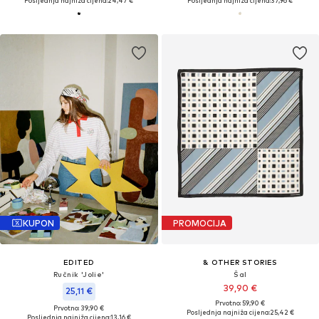
Posljednja najniža cijena:
24,47 €
Posljednja najniža cijena:
37,96 €
KUPON
PROMOCIJA
EDITED
& OTHER STORIES
Ručnik 'Jolie'
Šal
39,90 €
25,11 €
Prvotno: 59,90 €
Prvotno: 39,90 €
Posljednja najniža cijena:
25,42 €
Posljednja najniža cijena:
13,16 €