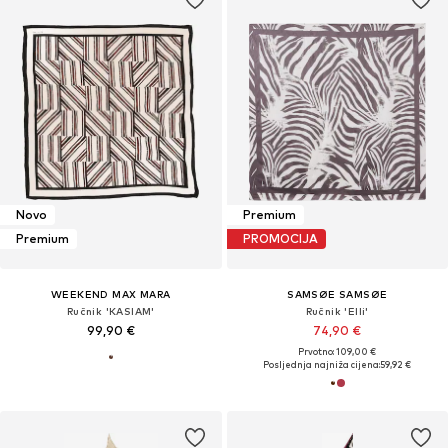
Novo
Premium
Premium
PROMOCIJA
WEEKEND MAX MARA
SAMSØE SAMSØE
Ručnik 'KASIAM'
Ručnik 'Elli'
99,90 €
74,90 €
Prvotno: 109,00 €
Posljednja najniža cijena:
59,92 €