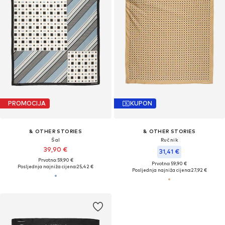
PROMOCIJA
KUPON
& OTHER STORIES
& OTHER STORIES
Šal
Ručnik
39,90 €
31,41 €
Prvotno: 59,90 €
Prvotno: 59,90 €
Posljednja najniža cijena:
25,42 €
Posljednja najniža cijena:
27,92 €