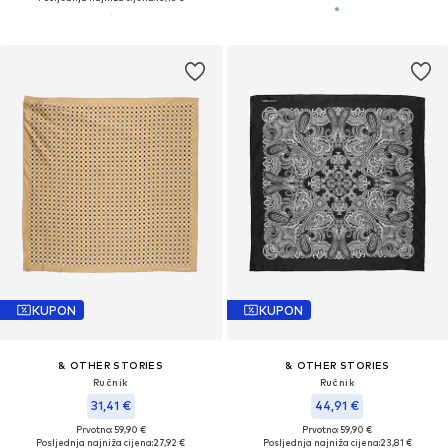
KUPON
KUPON
& OTHER STORIES
& OTHER STORIES
Ručnik
Ručnik
31,41 €
44,91 €
Prvotno: 59,90 €
Prvotno: 59,90 €
Posljednja najniža cijena:
27,92 €
Posljednja najniža cijena:
23,81 €