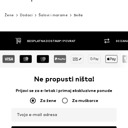
Žene
Dodaci
Šalovi i marame
Svila
30 DANA PRAVO NA POVRAT
PLAĆ
Ne propusti ništa!
Prijavi se za e-letak i primaj ekskluzivne ponude
Za žene
Za muškarce
Tvoja e-mail adresa