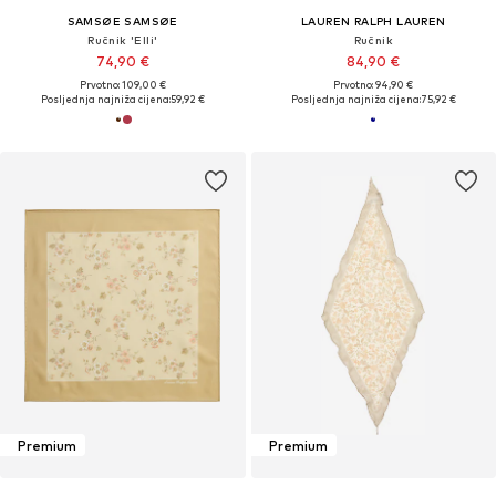
SAMSØE SAMSØE
LAUREN RALPH LAUREN
Ručnik 'Elli'
Ručnik
74,90 €
84,90 €
Prvotno: 109,00 €
Prvotno: 94,90 €
Posljednja najniža cijena:
59,92 €
Posljednja najniža cijena:
75,92 €
Premium
Premium