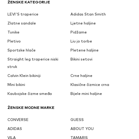
ŽENSKE KATEGORIJE
LEVI'S traperice
Adidas Stan Smith
Zlatne sandale
Ljetne haljine
Tunike
Pidžame
Pletivo
Liu jo torbe
Sportske hlače
Pletene haljine
Straight leg traperice niski
Bikini setovi
struk
Calvin Klein bikiniji
Crne haljine
Mini bikini
Klasične čizmice crna
Kaubojske čizme smeđa
Bijele mini haljine
ŽENSKE MODNE MARKE
CONVERSE
GUESS
ADIDAS
ABOUT YOU
VILA
TAMARIS