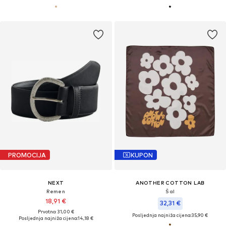
PROMOCIJA
KUPON
NEXT
ANOTHER COTTON LAB
Remen
Šal
18,91 €
32,31 €
Prvotno: 31,00 €
Posljednja najniža cijena:
35,90 €
Posljednja najniža cijena:
14,18 €