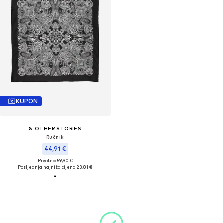
KUPON
& OTHER STORIES
Ručnik
44,91 €
Prvotno: 59,90 €
Posljednja najniža cijena:
23,81 €