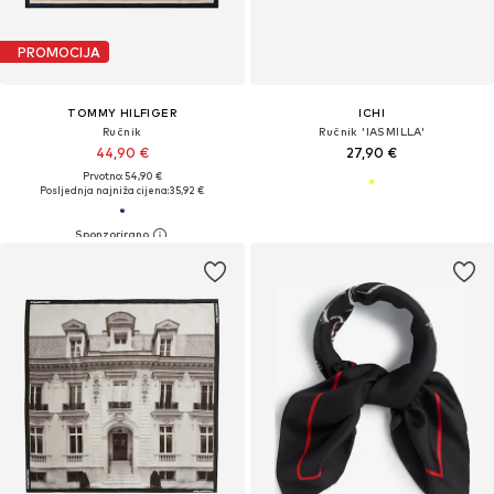
PROMOCIJA
TOMMY HILFIGER
ICHI
Ručnik
Ručnik 'IASMILLA'
44,90 €
27,90 €
Prvotno: 54,90 €
Posljednja najniža cijena:
35,92 €