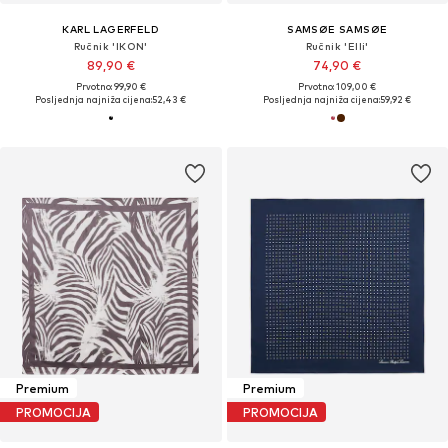
KARL LAGERFELD
SAMSØE SAMSØE
Ručnik 'IKON'
Ručnik 'Elli'
89,90 €
74,90 €
Prvotno: 99,90 €
Prvotno: 109,00 €
Posljednja najniža cijena:
52,43 €
Posljednja najniža cijena:
59,92 €
Premium
Premium
PROMOCIJA
PROMOCIJA