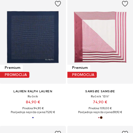
Premium
Premium
PROMOCIJA
PROMOCIJA
LAUREN RALPH LAUREN
SAMSØE SAMSØE
Ručnik
Ručnik 'Elli'
84,90 €
74,90 €
Prvotno: 94,90 €
Prvotno: 109,00 €
Posljednja najniža cijena:
75,92 €
Posljednja najniža cijena:
59,92 €