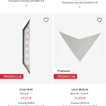
Posljednja najniža cijena:
59,42 €
Posljednja najniža cijena:
51,44 €
Premium
PROMOCIJA
PROMOCIJA
SCALPERS
LALA BERLIN
Ručnik ' '
Ručnik 'Tarek'
27,50 €
74,90 €
Prvotno: 55,99 €
Prvotno: 129,00 €