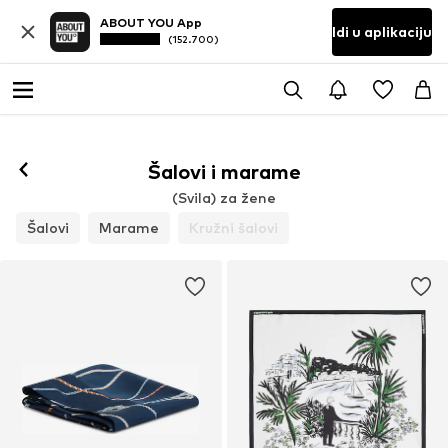
ABOUT YOU App
Idi u aplikaciju
(152.700)
Šalovi i marame
(Svila) za žene
Šalovi
Marame
Kružni šalovi