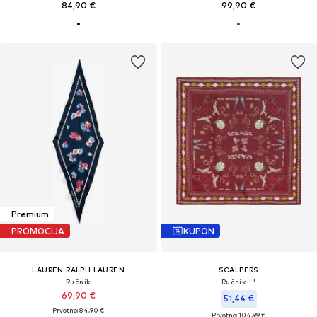
84,90 €
99,90 €
Premium
PROMOCIJA
KUPON
LAUREN RALPH LAUREN
SCALPERS
Ručnik
Ručnik ' '
69,90 €
51,44 €
Prvotno: 84,90 €
Prvotno: 104,99 €