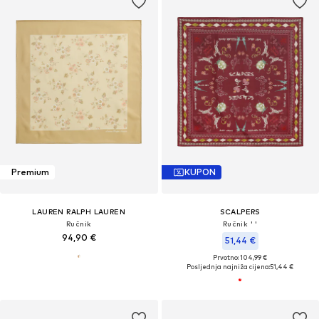
Premium
KUPON
LAUREN RALPH LAUREN
SCALPERS
Ručnik
Ručnik ' '
94,90 €
51,44 €
Prvotno: 104,99 €
Posljednja najniža cijena:
51,44 €