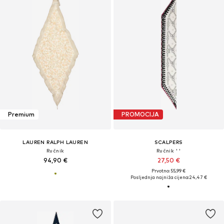
Premium
PROMOCIJA
LAUREN RALPH LAUREN
SCALPERS
Ručnik
Ručnik ' '
94,90 €
27,50 €
Prvotno: 55,99 €
Posljednja najniža cijena:
24,47 €