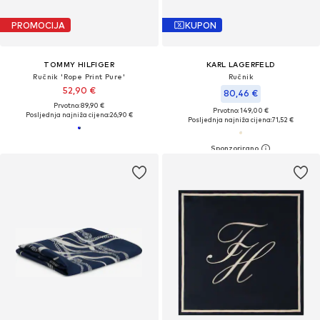
PROMOCIJA
KUPON
TOMMY HILFIGER
KARL LAGERFELD
Ručnik 'Rope Print Pure'
Ručnik
52,90 €
80,46 €
Prvotno: 89,90 €
Prvotno: 149,00 €
Posljednja najniža cijena:
26,90 €
Posljednja najniža cijena:
71,52 €