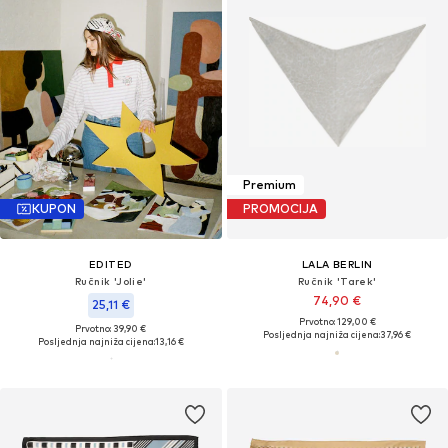
Premium
KUPON
PROMOCIJA
EDITED
LALA BERLIN
Ručnik 'Jolie'
Ručnik 'Tarek'
74,90 €
25,11 €
Prvotno: 129,00 €
Prvotno: 39,90 €
Posljednja najniža cijena:
37,96 €
Posljednja najniža cijena:
13,16 €