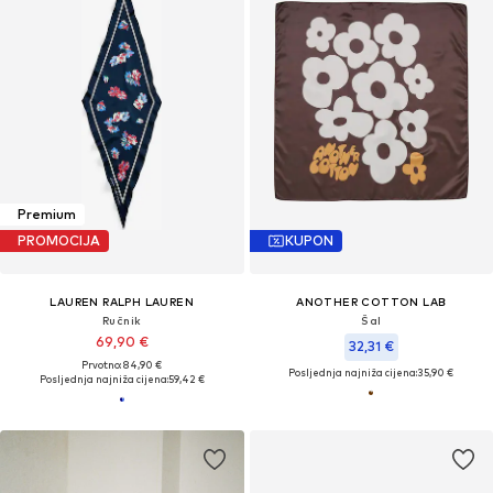
Premium
PROMOCIJA
KUPON
LAUREN RALPH LAUREN
ANOTHER COTTON LAB
Ručnik
Šal
69,90 €
32,31 €
Prvotno: 84,90 €
Posljednja najniža cijena:
35,90 €
Posljednja najniža cijena:
59,42 €