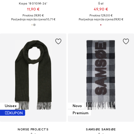
Kapa '8010M-24'
Šal
11,90 €
49,90 €
Prvotno: 39,90 €
Prvotno: 129,00 €
Posljednja najniža cijena:
10,71 €
Posljednja najniža cijena:
39,92 €
Unisex
Novo
KUPON
Premium
NORSE PROJECTS
SAMSØE SAMSØE