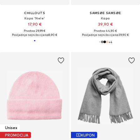
CHILLOUTS
SAMSØE SAMSØE
Kapa 'Nele'
Kapa
17,90 €
39,90 €
Prvotno: 29,99 €
Prvotno: 44,90 €
Posljednja najniža cijena:
8,90 €
Posljednja najniža cijena:
39,90 €
+
4
Unisex
PROMOCIJA
KUPON