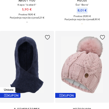
ABOUT YOU
PIECES
Kapa 'Isabell'
Šal 'Bera'
5,90 €
8,01 €
Prvotno: 19,90 €
Prvotno: 29,90 €
Posljednja najniža cijena:
5,31 €
Posljednja najniža cijena:
8,90 €
Unisex
KUPON
KUPON
& OTHER STORIES
HOTSQUASH