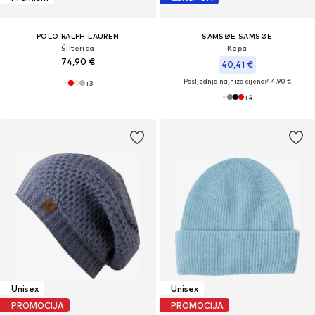
POLO RALPH LAUREN
SAMSØE SAMSØE
Šilterica
Kapa
74,90 €
40,41 €
Posljednja najniža cijena:
44,90 €
+
3
+
4
Unisex
Unisex
PROMOCIJA
PROMOCIJA