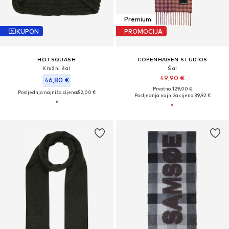
Premium
KUPON
PROMOCIJA
HOTSQUASH
COPENHAGEN STUDIOS
Kružni šal
Šal
49,90 €
46,80 €
Prvotno: 129,00 €
Posljednja najniža cijena:
52,00 €
Posljednja najniža cijena:
39,92 €