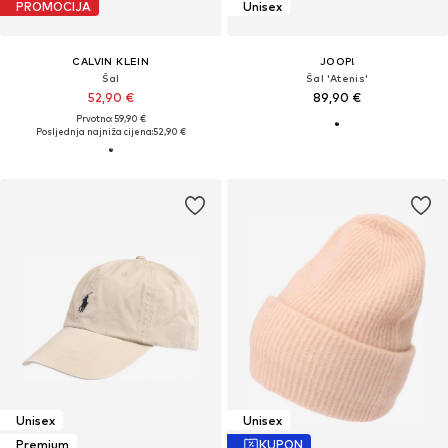
PROMOCIJA
Unisex
CALVIN KLEIN
JOOP!
Šal
Šal 'Atenis'
52,90 €
89,90 €
Prvotno: 59,90 €
Posljednja najniža cijena:
52,90 €
Unisex
Unisex
Premium
KUPON