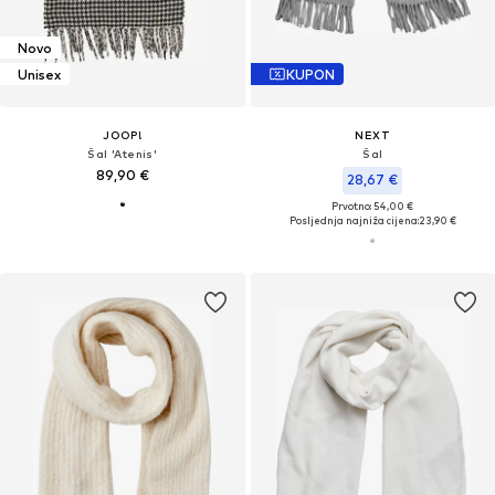
Novo
Unisex
KUPON
JOOP!
NEXT
Šal 'Atenis'
Šal
89,90 €
28,67 €
Prvotno: 54,00 €
Posljednja najniža cijena:
23,90 €