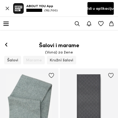
ABOUT YOU App
Idi u aplikaciju
(152.700)
Šalovi i marame
(Vuna) za žene
Šalovi
Marame
Kružni šalovi