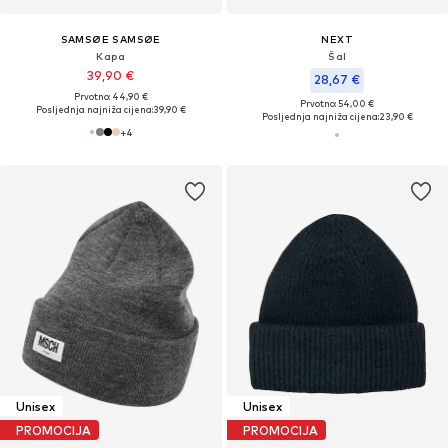
SAMSØE SAMSØE
NEXT
Kapa
Šal
39,90 €
28,67 €
Prvotno: 44,90 €
Prvotno: 54,00 €
Posljednja najniža cijena:
39,90 €
Posljednja najniža cijena:
23,90 €
+
4
Unisex
Unisex
PROMOCIJA
PROMOCIJA