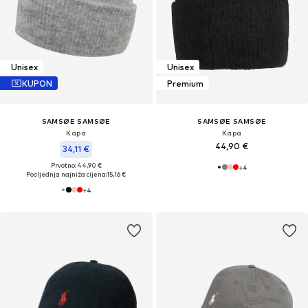
Unisex
Unisex
KUPON
Premium
SAMSØE SAMSØE
SAMSØE SAMSØE
Kapa
Kapa
44,90 €
34,11 €
Prvotno: 44,90 €
+
4
Posljednja najniža cijena:
15,16 €
+
4