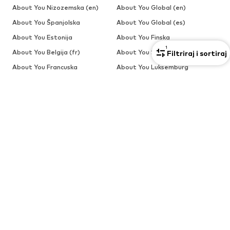
About You Nizozemska (en)
About You Global (en)
About You Španjolska
About You Global (es)
About You Estonija
About You Finska
1
About You Belgija (fr)
About You Švicarska (fr)
Filtriraj i sortiraj
About You Francuska
About You Luksemburg
About You Mađarska
About You Švicarska (IT)
About You Italija
About You Litva
About You Latvija
About You Belgija
About You Nizozemska
About You Poljska
About You Portugal
About You Rumunjska
About You Estonija (RU)
About You Latvija (RU)
About You Slovačka
About You Slovenija
About You Švedska
SNIŽENJE