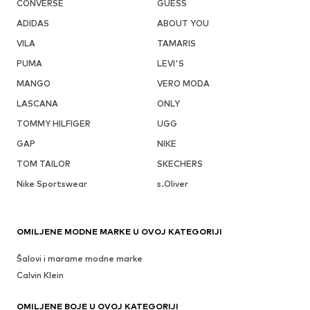
CONVERSE
GUESS
ADIDAS
ABOUT YOU
VILA
TAMARIS
PUMA
LEVI'S
MANGO
VERO MODA
LASCANA
ONLY
TOMMY HILFIGER
UGG
GAP
NIKE
TOM TAILOR
SKECHERS
Nike Sportswear
s.Oliver
OMILJENE MODNE MARKE U OVOJ KATEGORIJI
Šalovi i marame modne marke
Calvin Klein
OMILJENE BOJE U OVOJ KATEGORIJI