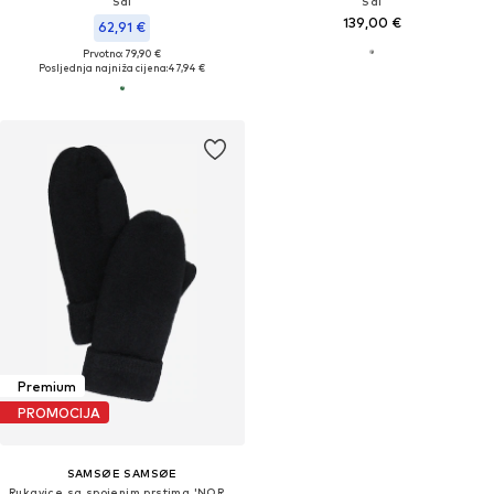
Šal
Šal
139,00 €
62,91 €
Prvotno: 79,90 €
Posljednja najniža cijena:
47,94 €
Premium
PROMOCIJA
SAMSØE SAMSØE
Rukavice sa spojenim prstima 'NOR 7355'