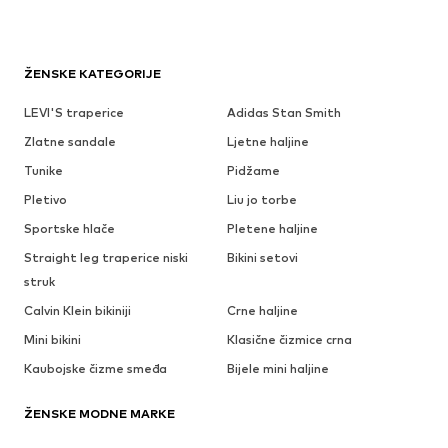
ŽENSKE KATEGORIJE
LEVI'S traperice
Adidas Stan Smith
Zlatne sandale
Ljetne haljine
Tunike
Pidžame
Pletivo
Liu jo torbe
Sportske hlače
Pletene haljine
Straight leg traperice niski
Bikini setovi
struk
Calvin Klein bikiniji
Crne haljine
Mini bikini
Klasične čizmice crna
Kaubojske čizme smeđa
Bijele mini haljine
ŽENSKE MODNE MARKE