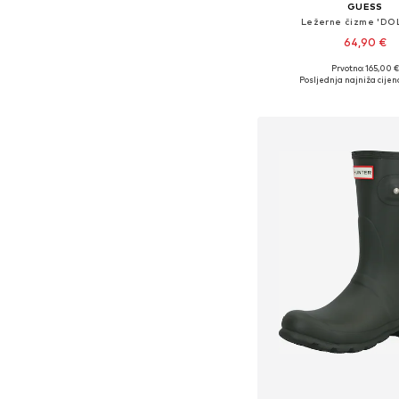
GUESS
Ležerne čizme 'DO
64,90 €
Prvotno: 165,00 €
Dostupne veličine
Posljednja najniža cijen
Dodaj u košar