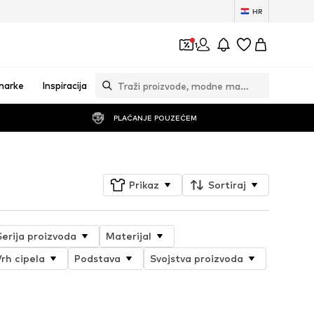
HR
1
marke
Inspiracija
PLAĆANJE POUZEĆEM
Prikaz
Sortiraj
Serija proizvoda
Materijal
rh cipela
Podstava
Svojstva proizvoda