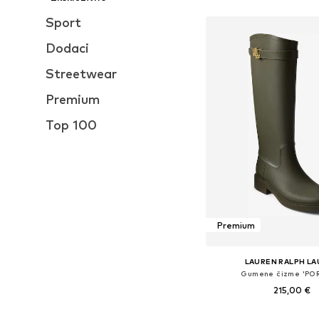
Sport
Dodaci
Streetwear
Premium
Top 100
Premium
LAUREN RALPH L
Gumene čizme 'PO
215,00 €
Dostupno u više vel