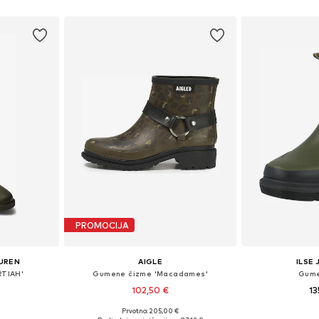
PROMOCIJA
AUREN
AIGLE
ILSE
RTIAH'
Gumene čizme 'Macadames'
Gume
102,50 €
13
Prvotno: 205,00 €
ičina
Dostupne veličine: 36, 37, 38, 39, 40
Dostupne veličine