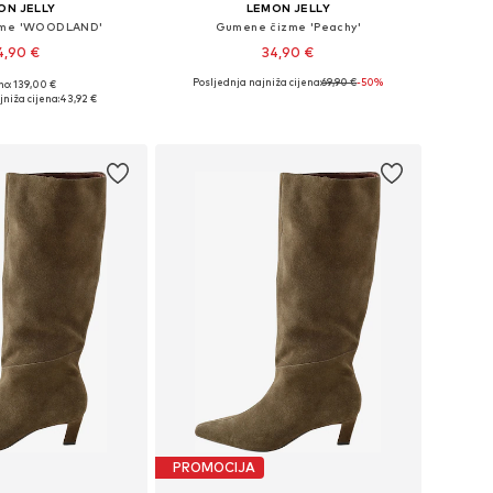
ON JELLY
LEMON JELLY
zme 'WOODLAND'
Gumene čizme 'Peachy'
4,90 €
34,90 €
Posljednja najniža cijena:
69,90 €
-50%
no: 139,00 €
 veličine: 40
Dostupne veličine: 38
niža cijena:
43,92 €
u košaricu
Dodaj u košaricu
PROMOCIJA