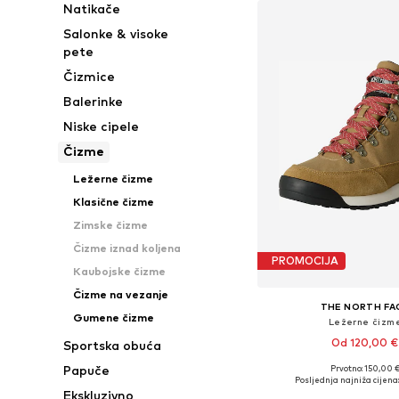
Natikače
Salonke & visoke
pete
Čizmice
Balerinke
Niske cipele
Čizme
Ležerne čizme
Klasične čizme
Zimske čizme
Čizme iznad koljena
PROMOCIJA
Kaubojske čizme
Čizme na vezanje
THE NORTH FA
Gumene čizme
Ležerne čizm
Od 120,00 €
Sportska obuća
Papuče
Prvotno: 150,00 
Dostupne veličine: 36, 37,
Posljednja najniža cijena:
Ekskluzivno
Dodaj u košar