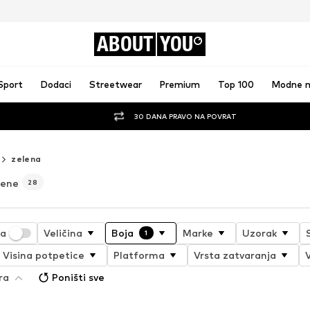
ABOUT
YOU
Sport
Dodaci
Streetwear
Premium
Top 100
Modne 
30 DANA PRAVO NA POVRAT
zelena
žene
28
ja
Veličina
Boja
Marke
Uzorak
1
Visina potpetice
Platforma
Vrsta zatvaranja
V
ra
Poništi sve