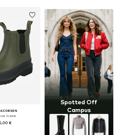
Dodaj u košaricu
Spotted Off
Campus
 JACOBSEN
ne čizme
5,00 €
: 36, 37, 38, 39, 40, 41