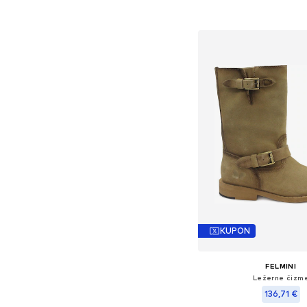
Dodaj u košar
KUPON
FELMINI
Ležerne čizm
136,71 €