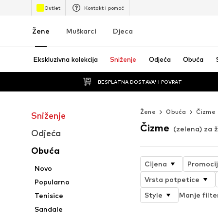
Outlet
Kontakt i pomoć
Žene
Muškarci
Djeca
Ekskluzivna kolekcija
Sniženje
Odjeća
Obuća
BESPLATNA DOSTAVA* I POVRAT
Žene
Obuća
Čizme
Sniženje
Čizme
(zelena) za 
Odjeća
Obuća
Cijena
Promoci
Novo
Vrsta potpetice
Popularno
Style
Manje filte
Tenisice
Sandale