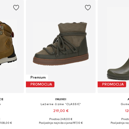
Premium
PROMOCIJA
PROMOCIJA
CE
INUIKII
e
Ležerne čizme 'CLASSIC'
Gume
219,00 €
12
+
4
€
Prvotno: 249,00 €
Prvot
 38, 39, 40
Dostupno u više veličina
Dostupne veličin
108,00 €
Posljednja najniža cijena:
197,10 €
Posljednja naj
icu
Dodaj u košaricu
Dodaj 