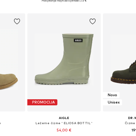
Posljednja najniža cijena:
87,13 €
icu
Dodaj u košaricu
Dodaj 
Novo
PROMOCIJA
Unisex
AIGLE
DR.
e
Ležerne čizme ' ELIOSA BOTTIL '
Čizme
54,00 €
19