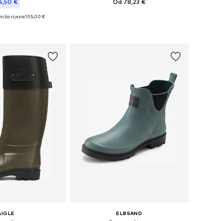
4,50 €
Od 78,23 €
niža cijena:
105,00 €
Dostupne veličine: 38, 39, 40-40,5
ičine: 37, 38, 39
Dodaj u košaricu
u košaricu
AIGLE
ELBSAND