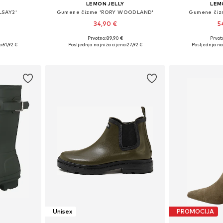
LEMON JELLY
LEM
LSAY2'
Gumene čizme 'RORY WOODLAND'
Gumene či
34,90 €
5
Prvotno: 89,90 €
Prvot
: 41
Dostupne veličine: 37
Dostupne
a:
51,92 €
Posljednja najniža cijena:
27,92 €
Posljednja naj
icu
Dodaj u košaricu
Dodaj 
Unisex
PROMOCIJA