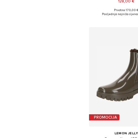
128,00 €
Prvotno: 170,00 
Dostupne veličine: 37, 38,
Posljednja najniža cijena
Dodaj u košar
PROMOCIJA
LEMON JELL