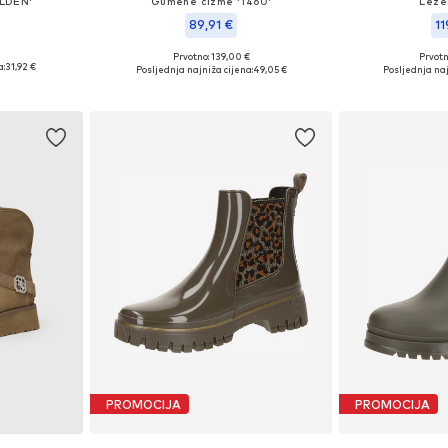
LDEN'
Gumene čizme '1460'
Leže
89,91 €
11
Prvotno: 139,00 €
Prvot
: 36
Dostupne veličine: 39
Dostupne
a:
31,92 €
Posljednja najniža cijena:
49,05 €
Posljednja naj
icu
Dodaj u košaricu
Dodaj 
PROMOCIJA
PROMOCIJA