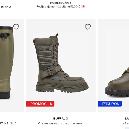
Prvotno: 90,00 €
Dostupne veličine: 36, 37, 38, 40, 41
Dostupno 
39, 40, 42
Posljednja najniža cijena:
56,00 €
-3%
:
151,90 €
Dodaj u košaricu
Dodaj 
icu
PROMOCIJA
KUPON
BUFFALO
L
TINE NL '
Čizme sa vezicama 'Lennox'
Leže