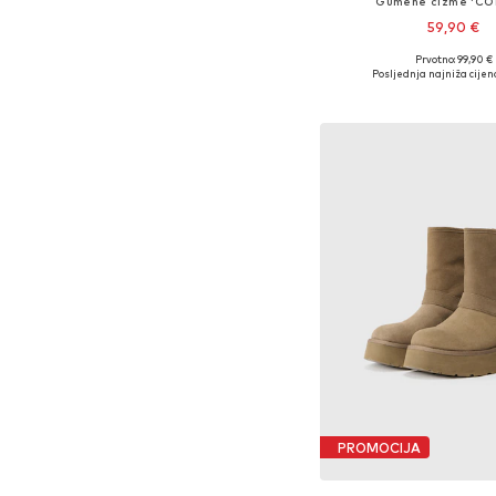
Gumene čizme 'CO
59,90 €
Prvotno: 99,90 €
Dostupne veličine
Posljednja najniža cijen
Dodaj u košar
PROMOCIJA