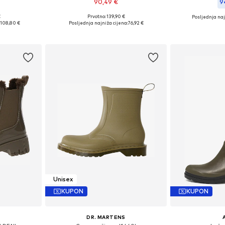
90,49 €
9
€
Prvotno: 139,90 €
Posljednja naj
 39, 40, 41
Dostupne veličine: 37, 38, 39, 41
Dostupne vel
:
108,80 €
Posljednja najniža cijena:
76,92 €
icu
Dodaj u košaricu
Dodaj 
Unisex
KUPON
KUPON
Y
DR. MARTENS