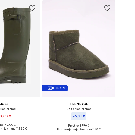
KUPON
AIGLE
TRENDYOL
ne čizme
Ležerne čizme
8,00 €
26,91 €
no: 170,00 €
+
2
Prvotno: 37,90 €
e: 38, 39, 40, 41, 42
Dostupne veličine: 37, 38, 39, 40
niža cijena:
115,20 €
Posljednja najniža cijena:
11,96 €
u košaricu