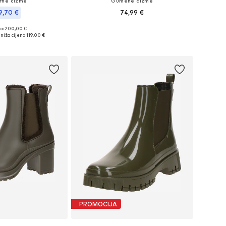
rne čizme
Gumene čizme
9,70 €
74,99 €
no: 200,00 €
Dostupne veličine: 36, 37
 veličine: 38
niža cijena:
119,00 €
Dodaj u košaricu
u košaricu
PROMOCIJA