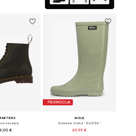
u košaricu
PROMOCIJA
 MARTENS
AIGLE
 na vezanje
Gumene čizme ' ELIOSA '
9,00 €
69,99 €