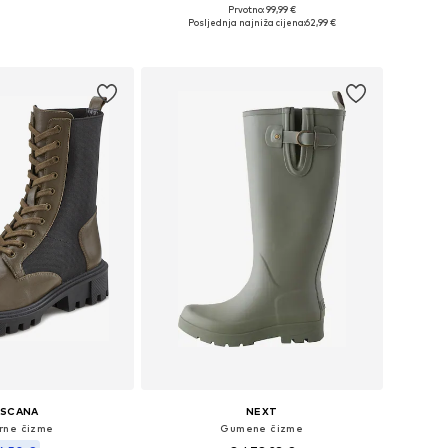
Prvotno: 99,99 €
u više veličina
Dostupne veličine: 36, 37, 38, 39, 40
Posljednja najniža cijena:
62,99 €
u košaricu
Dodaj u košaricu
ASCANA
NEXT
rne čizme
Gumene čizme