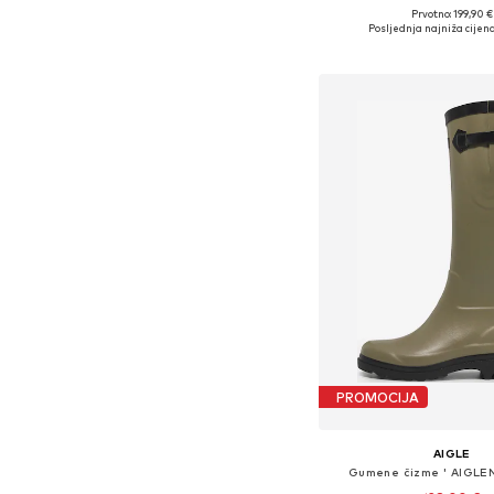
Prvotno: 199,90 €
Dostupne veličine: 38, 
Posljednja najniža cijena
Dodaj u košar
PROMOCIJA
AIGLE
Gumene čizme ' AIGLEN