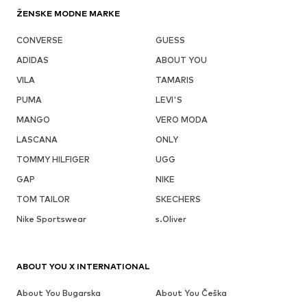
ŽENSKE MODNE MARKE
CONVERSE
GUESS
ADIDAS
ABOUT YOU
VILA
TAMARIS
PUMA
LEVI'S
MANGO
VERO MODA
LASCANA
ONLY
TOMMY HILFIGER
UGG
GAP
NIKE
TOM TAILOR
SKECHERS
Nike Sportswear
s.Oliver
ABOUT YOU X INTERNATIONAL
About You Bugarska
About You Češka