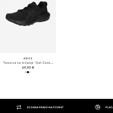
ASICS
Tenisice za trčanje 'Gel-Contend 9'
69,90 €
A PRAVO NA POVRAT
PLAĆANJE POUZEĆEM