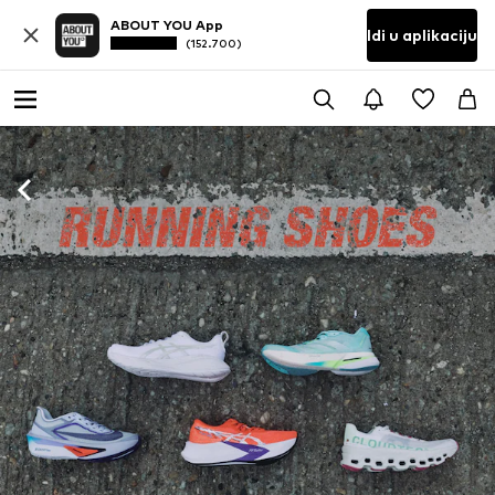
ABOUT YOU App
Idi u aplikaciju
(152.700)