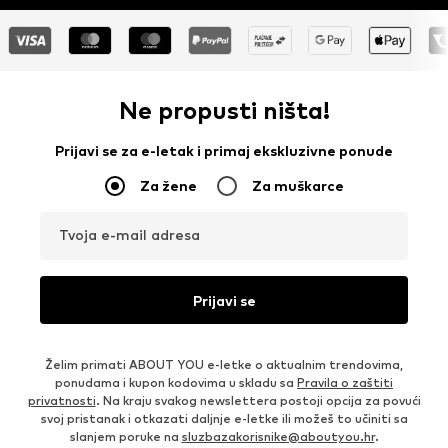
Ne propusti ništa!
Prijavi se za e-letak i primaj ekskluzivne ponude
Za žene
Za muškarce
Tvoja e-mail adresa
Prijavi se
Želim primati ABOUT YOU e-letke o aktualnim trendovima,
ponudama i kupon kodovima u skladu sa
Pravila o zaštiti
privatnosti
. Na kraju svakog newslettera postoji opcija za povući
svoj pristanak i otkazati daljnje e-letke ili možeš to učiniti sa
slanjem poruke na
sluzbazakorisnike@aboutyou.hr
.