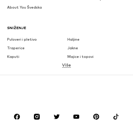
About You Švedska
SNIŽENJE
Puloveri i pletivo
Haljine
Traperice
Jakne
Kaputi
Majice i topovi
Više
Hlače
Donje rublje
Suknje
Bluze i tunike
Sweater majice i trenirke
Sakoi
Kupaći kostimi
Kombinezoni
Veći brojevi
Odjeća za trudnice
Obuća
Sport
Dodaci
Premium
ODJEĆA