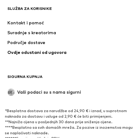
SLUŽBA ZA KORISNIKE
Novo
Popularno
Haljine
Traperice
Kontakt i pomoć
Majice i topovi
Hlače
Suradnje s kreatorima
Jakne
Puloveri i pletivo
Područje dostave
Donje rublje
Bluze i tunike
Ovdje odustani od ugovora
Kaputi
Suknje
Kupaći kostimi
Sweater majice i trenirke
Sakoi
Kombinezoni
SIGURNA KUPNJA
Veći brojevi
Odjeća za trudnice
Posebne prigode
Ekskluzivno
Vaši podaci su s nama sigurni
Recikliranje
*Besplatna dostava za narudžbe od 24,90 € i iznad, u suprotnom
OBUĆA
naknada za dostavu i usluge od 2,90 € će biti primijenjeni.
**Najniža cijena u posljednjih 30 dana prije sniženja cijene.
Novo
Popularno
****Besplatno sa svih domaćih mreža. Za pozive iz inozemstva mogu
se naplaćivati ​​naknade.
Tenisice
Čizmice