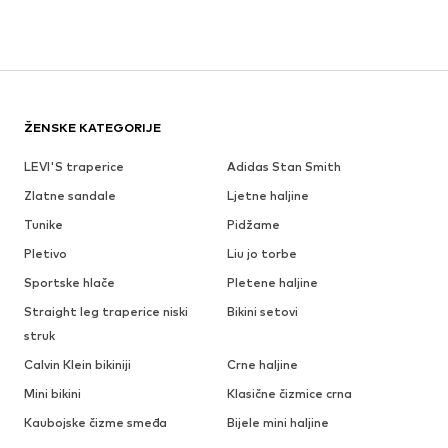
ŽENSKE KATEGORIJE
LEVI'S traperice
Adidas Stan Smith
Zlatne sandale
Ljetne haljine
Tunike
Pidžame
Pletivo
Liu jo torbe
Sportske hlače
Pletene haljine
Straight leg traperice niski
Bikini setovi
struk
Calvin Klein bikiniji
Crne haljine
Mini bikini
Klasične čizmice crna
Kaubojske čizme smeđa
Bijele mini haljine