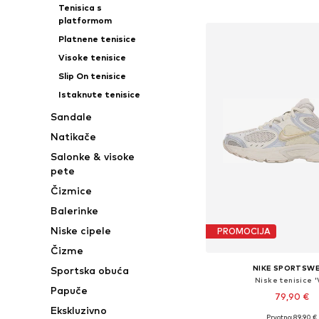
Tenisica s
platformom
Platnene tenisice
Visoke tenisice
Slip On tenisice
Istaknute tenisice
Sandale
Natikače
Salonke & visoke
pete
Čizmice
Balerinke
Niske cipele
PROMOCIJA
Čizme
NIKE SPORTSW
Sportska obuća
Niske tenisice '
Papuče
79,90 €
Ekskluzivno
Prvotno: 89,90 €