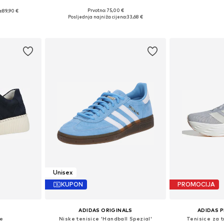
+
11
Prvotno: 75,00 €
:
89,90 €
Dostupno u više veličina
Dostupno 
8, 39, 40, 41
Posljednja najniža cijena:
33,68 €
Dodaj u košaricu
Dodaj 
icu
Unisex
KUPON
PROMOCIJA
ADIDAS ORIGINALS
ADIDAS 
ce
Niske tenisice 'Handball Spezial'
Tenisice za 