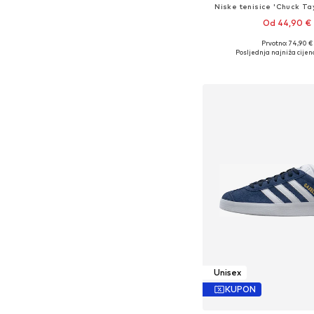
Niske tenisice 'Chuck Tay
Od 44,90 €
Prvotno: 74,90 €
Dostupne veličine: 35-35,
Posljednja najniža cijen
Dodaj u košar
Unisex
KUPON