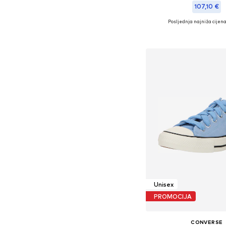
107,10 €
Posljednja najniža cijena
Dostupne veličine: 36, 37, 3
Dodaj u košar
Unisex
PROMOCIJA
CONVERSE