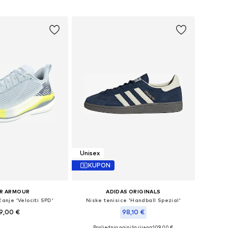
Unisex
KUPON
R ARMOUR
ADIDAS ORIGINALS
čanje 'Velociti SPD'
Niske tenisice 'Handball Spezial'
9,00 €
98,10 €
Posljednja najniža cijena:
109,00 €