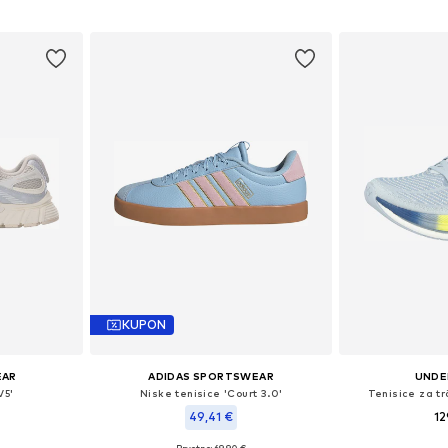
KUPON
EAR
ADIDAS SPORTSWEAR
UNDE
V5'
Niske tenisice 'Court 3.0'
Tenisice za tr
49,41 €
12