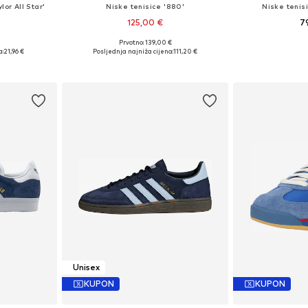
lor All Star'
Niske tenisice '880'
Niske teni
125,00 €
7
Prvotno: 139,00 €
5, 36, 36,5
Dostupno u više veličina
Dostupno 
a:
21,96 €
Posljednja najniža cijena:
111,20 €
icu
Dodaj u košaricu
Dodaj 
Unisex
KUPON
KUPON