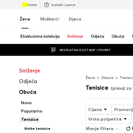
Outlet
Kontakt i pomoć
Žene
Muškarci
Djeca
Ekskluzivna kolekcija
Sniženje
Odjeća
Obuća
BESPLATNA DOSTAVA* I POVRAT
Sniženje
Beskrajno ljeto
Žene
Obuća
Tenisi
Odjeća
Tenisice
(plava) za
Obuća
Novo
Cijena
Promoci
Popularno
Vrsta potpetice
Tenisice
Manje filtera
Niske tenisice