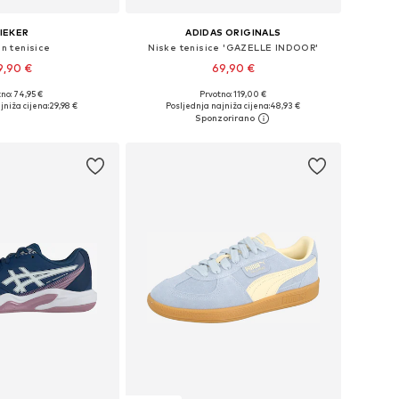
IEKER
ADIDAS ORIGINALS
On tenisice
Niske tenisice 'GAZELLE INDOOR'
9,90 €
69,90 €
no: 74,95 €
Prvotno: 119,00 €
: 36, 37, 38, 39, 40, 41
Dostupno u više veličina
jniža cijena:
29,98 €
Posljednja najniža cijena:
48,93 €
u košaricu
Dodaj u košaricu