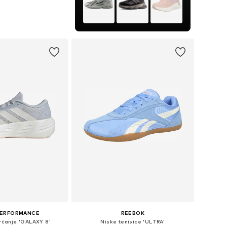
+
10
u više veličina
u košaricu
PERFORMANCE
REEBOK
trčanje 'GALAXY 8'
Niske tenisice 'ULTRA'