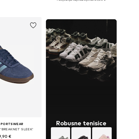
u više veličina
Dostupno u više veličina
u košaricu
Dodaj u košaricu
Robusne tenisice
 SPORTSWEAR
e 'BREAKNET SLEEK'
9,90 €