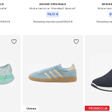
ALS
ADIDAS ORIGINALS
ADIDAS
zelle'
Niske tenisice 'Handball Spezial'
Niske teni
98,10 €
8
:
109,00 €
Posljednja najniža cijena:
109,00 €
Posljednja na
ičina
Dostupno u više veličina
Dostupno 
icu
Dodaj u košaricu
Dodaj 
Unisex
PROMOCIJA