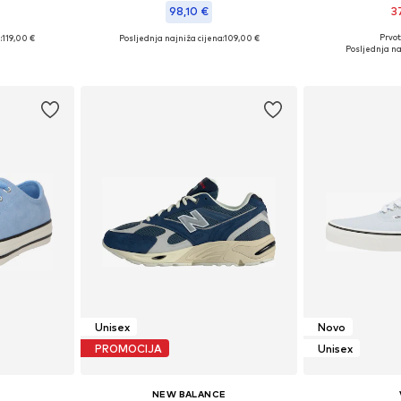
98,10 €
3
Prvot
:
119,00 €
Posljednja najniža cijena:
+
1
109,00 €
Dostupno 
8, 39, 40, 42
Dostupno u više veličina
Posljednja na
Dodaj 
icu
Dodaj u košaricu
Unisex
Novo
PROMOCIJA
Unisex
NEW BALANCE