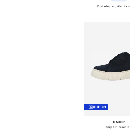
Posljednja najniža cijena
Dostupne veličine: 36, 37, 3
Dodaj u košar
KUPON
GABOR
Slip On tenisi