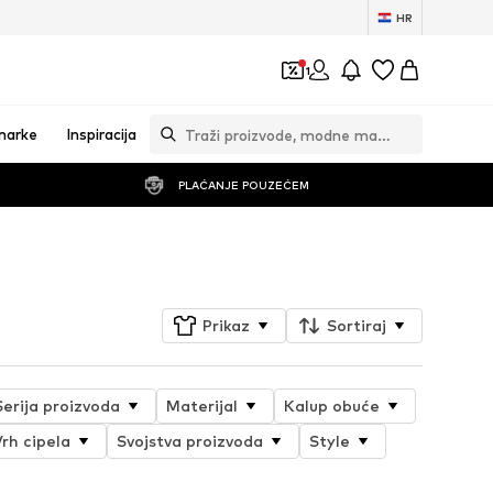
HR
1
marke
Inspiracija
PLAĆANJE POUZEĆEM
Prati
Prikaz
Sortiraj
Serija proizvoda
Materijal
Kalup obuće
rh cipela
Svojstva proizvoda
Style