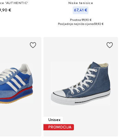
sice 'AUTHENTIC'
Niske tenisice
9,90 €
67,41 €
+
1
Prvotno: 99,90 €
u više veličina
Dostupne veličine: 36, 37
Posljednja najniža cijena:
59,92 €
u košaricu
Dodaj u košaricu
Unisex
PROMOCIJA