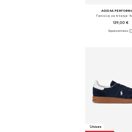
ADIDAS PERFORM
Tenisice za trčanje 'A
139,00 €
Dostupno u više vel
Dodaj u košar
Unisex