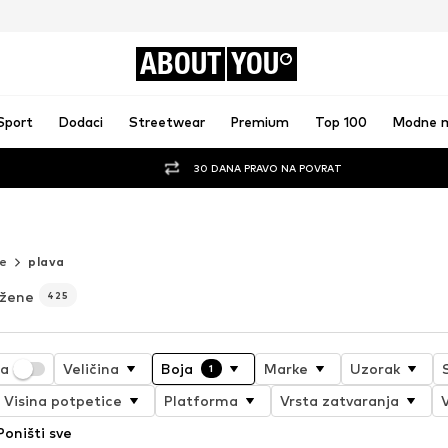
ABOUT
YOU
Sport
Dodaci
Streetwear
Premium
Top 100
Modne 
30 DANA PRAVO NA POVRAT
ce
plava
 žene
425
ja
Veličina
Boja
Marke
Uzorak
1
Visina potpetice
Platforma
Vrsta zatvaranja
V
Poništi sve