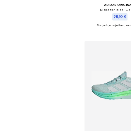
ADIDAS ORIGIN
Niske tenisice 'Ga
98,10 €
Posljednja najniža cijena
+
3
Dostupno u više vel
Dodaj u košar