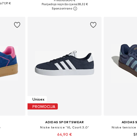
Prvotno: 69,90 €
ičina
Dostupno 
Dostupno u više veličina
a:
71,91 €
Posljednja najniža cijena:
38,32 €
icu
Dodaj 
Dodaj u košaricu
Unisex
PROMOCIJA
ADIDAS SPORTSWEAR
ADIDAS
e
Niske tenisice 'VL Court 3.0'
Niske tenisic
64,90 €
5