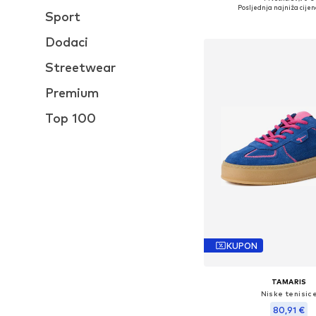
Dostupno u više vel
Posljednja najniža cijen
Sport
Dodaj u košar
Dodaci
Streetwear
Premium
Top 100
KUPON
TAMARIS
Niske tenisic
80,91 €