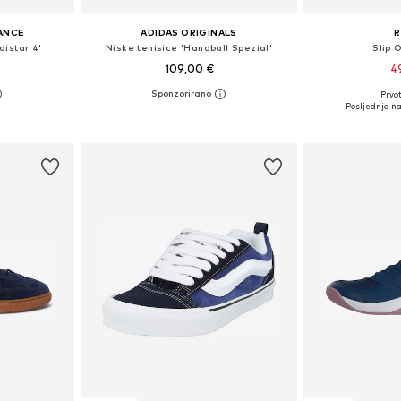
ANCE
ADIDAS ORIGINALS
R
distar 4'
Niske tenisice 'Handball Spezial'
Slip 
109,00 €
4
Prvot
ičina
Dostupno u više veličina
Dostupne veličine
Posljednja na
icu
Dodaj u košaricu
Dodaj 