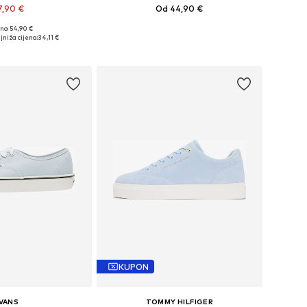
7,90 €
Od 44,90 €
+
6
no: 54,90 €
u više veličina
Dostupno u više veličina
jniža cijena:
34,11 €
u košaricu
Dodaj u košaricu
KUPON
VANS
TOMMY HILFIGER