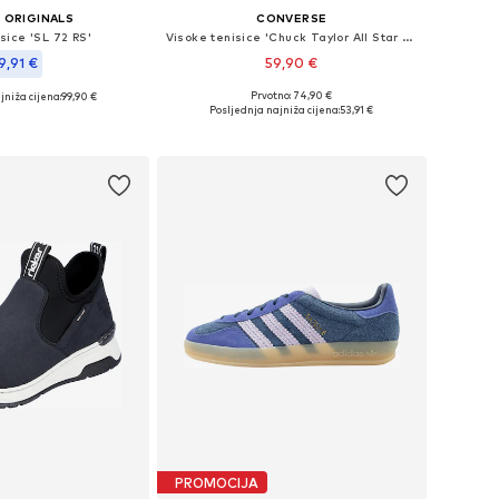
 ORIGINALS
CONVERSE
sice 'SL 72 RS'
Visoke tenisice 'Chuck Taylor All Star Classic'
9,91 €
59,90 €
+
4
Prvotno: 74,90 €
jniža cijena:
99,90 €
Dostupno u više veličina
u više veličina
Posljednja najniža cijena:
53,91 €
Dodaj u košaricu
u košaricu
PROMOCIJA