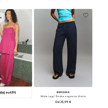
u košaricu
Dodaj u košaricu
je
daj outfit
BERSHKA
Wide Leg/ Široke nogavice Hlače
Od 25,99 €