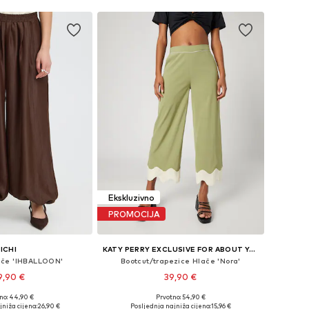
u košaricu
Dodaj u košaricu
Ekskluzivno
PROMOCIJA
ICHI
KATY PERRY EXCLUSIVE FOR ABOUT YOU
lače 'IHBALLOON'
Bootcut/trapezice Hlače 'Nora'
9,90 €
39,90 €
no: 44,90 €
Prvotno: 54,90 €
e: 36, 38, 40, 42, 44
Dostupne veličine: 34, 36, 38, 40, 44
jniža cijena:
26,90 €
Posljednja najniža cijena:
15,96 €