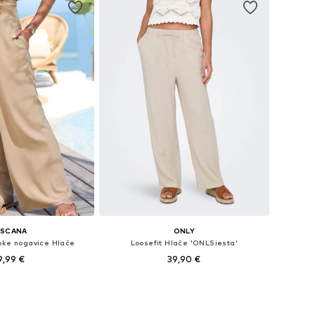
ASCANA
ONLY
oke nogavice Hlače
Loosefit Hlače 'ONLSiesta'
9,99 €
39,90 €
+
6
u više veličina
Dostupne veličine: 34 x 32, 36 x 32, 38 x 32, 40 x 32, 42 x 32
u košaricu
Dodaj u košaricu