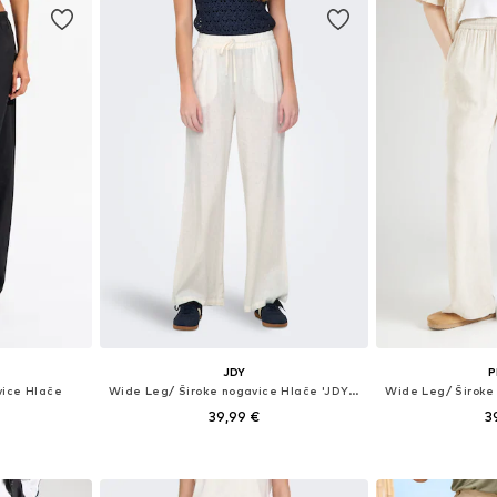
JDY
P
vice Hlače
Wide Leg/ Široke nogavice Hlače 'JDYSay'
39,99 €
3
 38, 40, 42
Dostupne veličine: 34 x 32, 36 x 32, 38 x 32, 40 x 32
Dostupne veličine:
icu
Dodaj u košaricu
Dodaj 