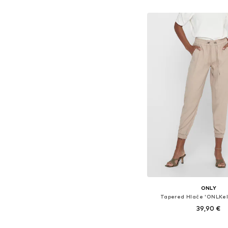
Dodaj u košar
ONLY
Tapered Hlače 'ONLKel
39,90 €
+
2
Dostupno u više vel