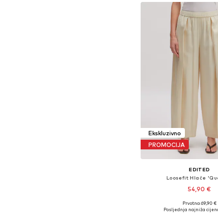
Ekskluzivno
PROMOCIJA
EDITED
Loosefit Hlače 'Q
54,90 €
Prvotno: 69,90 €
Dostupne veličine: 34, 36,
Posljednja najniža cijen