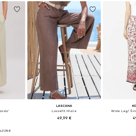
LASCANA
K
uanda'
Loosefit Hlače
Wide Leg/ Šir
49,99 €
4
 38, 40, 42
Dostupne veličine: 34, 36, 38, 40, 42, 44
Dostupne velič
a:
21,96 €