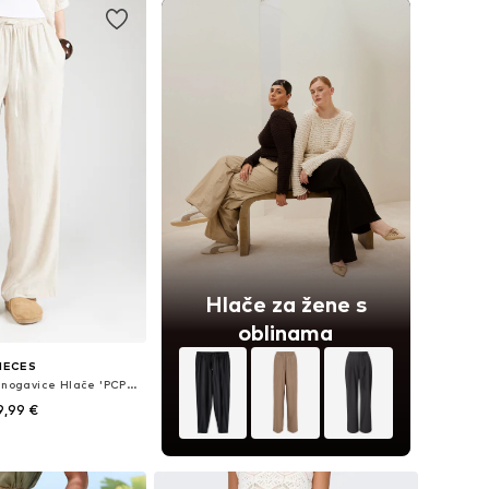
Hlače za žene s
oblinama
IECES
Wide Leg/ Široke nogavice Hlače 'PCPia''
9,99 €
+
6
 34, 36, 38, 40, 42, 44
u košaricu