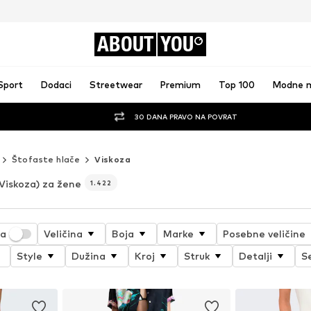
ABOUT
YOU
Sport
Dodaci
Streetwear
Premium
Top 100
Modne 
30 DANA PRAVO NA POVRAT
Štofaste hlače
Viskoza
Viskoza) za žene
1.422
ja
Veličina
Boja
Marke
Posebne veličine
Style
Dužina
Kroj
Struk
Detalji
S