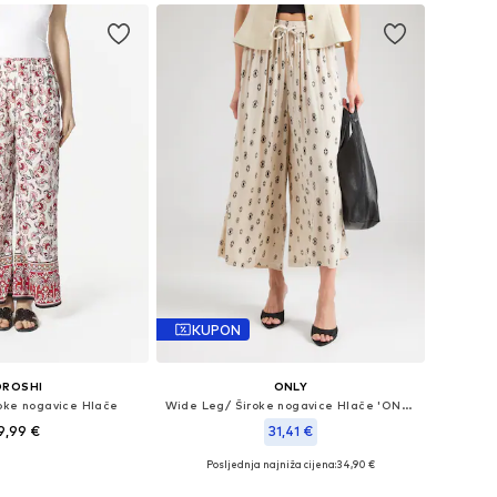
KUPON
OROSHI
ONLY
oke nogavice Hlače
Wide Leg/ Široke nogavice Hlače 'ONLCIKKA'
9,99 €
31,41 €
Posljednja najniža cijena:
34,90 €
ine: 34, 36, 38, 40
Dostupne veličine: 34, 36, 38, 40, 42