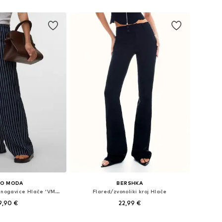
u košaricu
Dodaj u košaricu
RO MODA
BERSHKA
Wide Leg/ Široke nogavice Hlače 'VMRosie'
Flared/zvonoliki kroj Hlače
9,90 €
22,99 €
+
2
Dostupne veličine: 34 x 32, 36 x 32, 38 x 32, 40 x 32, 42 x 32
Dostupno u više veličina