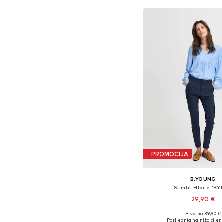
Dodaj u košar
PROMOCIJA
B.YOUNG
Slimfit Hlače 'BYD
29,90 €
Prvotno: 39,90 €
Dostupne veličine: 34, 36, 3
Posljednja najniža cijen