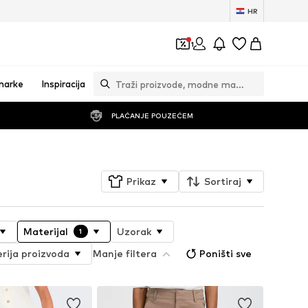
HR
1
marke
Inspiracija
PLAĆANJE POUZEĆEM
Prikaz
Sortiraj
Materijal
Uzorak
1
erija proizvoda
Manje filtera
Poništi sve