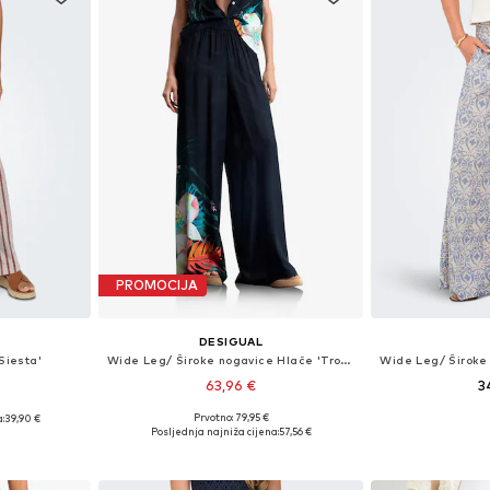
PROMOCIJA
DESIGUAL
Siesta'
Wide Leg/ Široke nogavice Hlače 'Tropical Fluid'
63,96 €
3
Prvotno: 79,95 €
:
39,90 €
Dostupne veličine: 34, 36, 38, 40
ičina
Posljednja najniža cijena:
57,56 €
Dodaj u košaricu
Dodaj 
icu