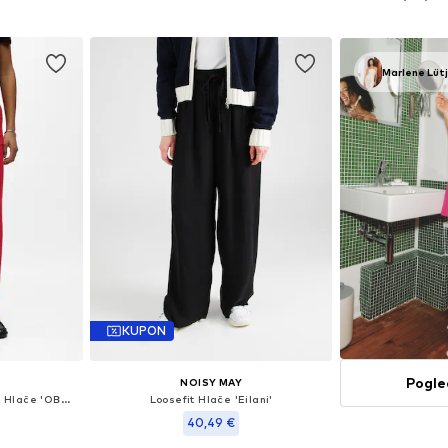
icu
Dodaj u košaricu
Dodaj 
Marlene Lüt
KUPON
Pogle
NOISY MAY
Wide Leg/ Široke nogavice Hlače 'OBJSANNE ALINE'
Loosefit Hlače 'Eilani'
40,49 €