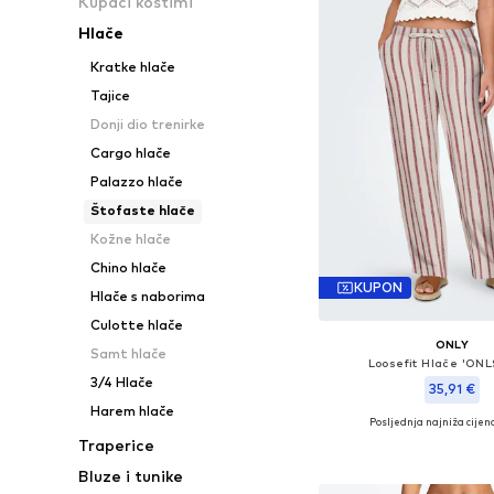
Kupaći kostimi
Hlače
Kratke hlače
Tajice
Donji dio trenirke
Cargo hlače
Palazzo hlače
Štofaste hlače
Kožne hlače
Chino hlače
KUPON
Hlače s naborima
Culotte hlače
ONLY
Samt hlače
Loosefit Hlače 'ONL
3/4 Hlače
35,91 €
Harem hlače
Posljednja najniža cijena
+
4
Dostupno u više vel
Traperice
Dodaj u košar
Bluze i tunike