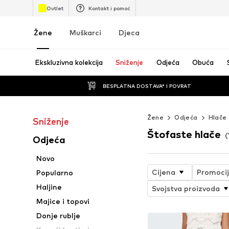
Outlet
Kontakt i pomoć
Žene
Muškarci
Djeca
Ekskluzivna kolekcija
Sniženje
Odjeća
Obuća
BESPLATNA DOSTAVA* I POVRAT
Žene
Odjeća
Hlače
Sniženje
Štofaste hlače
(
Odjeća
Novo
Cijena
Promoci
Popularno
Haljine
Svojstva proizvoda
Majice i topovi
Donje rublje