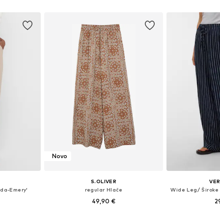
icu
Dodaj u košaricu
Dodaj 
Novo
S.OLIVER
VE
da-Emery'
regular Hlače
49,90 €
2
ičina
Dostupno u više veličina