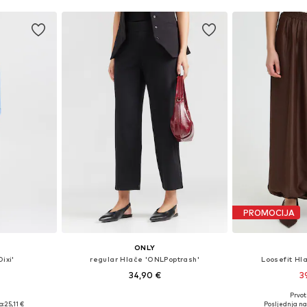
icu
Dodaj u košaricu
Dodaj 
PROMOCIJA
ONLY
ixi'
regular Hlače 'ONLPoptrash'
Loosefit H
34,90 €
3
Prvot
8, 40, 42, 46
Dostupne veličine: 34, 36, 38, 40
Dostupne veličin
a:
25,11 €
Posljednja na