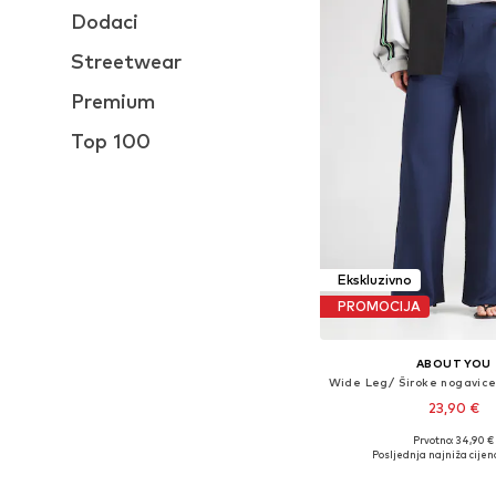
Dodaci
Streetwear
Premium
Top 100
Ekskluzivno
PROMOCIJA
ABOUT YOU
23,90 €
Prvotno: 34,90 €
Dostupne veličine: 34, 
Posljednja najniža cijen
Dodaj u košar