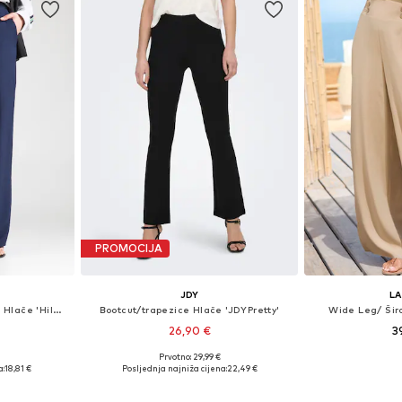
PROMOCIJA
JDY
L
Wide Leg/ Široke nogavice Hlače 'Hilde'
Bootcut/trapezice Hlače 'JDYPretty'
Wide Leg/ Šir
26,90 €
3
Prvotno: 29,99 €
36, 38, 40
Dostupno u više veličina
Dostupno 
a:
18,81 €
Posljednja najniža cijena:
22,49 €
icu
Dodaj u košaricu
Dodaj 