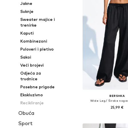
Jakne
Suknje
Sweater majice i
trenirke
Kaputi
Kombinezoni
Puloveri i pletivo
Sakoi
Veći brojevi
Odjeća za
trudnice
Posebne prigode
Ekskluzivno
BERSHKA
Wide Leg/ Široke noga
Recikliranje
25,99 €
Obuća
+
1
Dostupne veličine: 34, 36,
Sport
Dodaj u košar