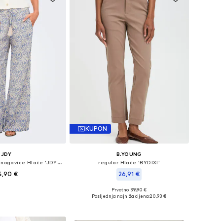
KUPON
JDY
B.YOUNG
Wide Leg/ Široke nogavice Hlače 'JDYBree'
regular Hlače 'BYDIXI'
4,90 €
26,91 €
Prvotno: 39,90 €
Dostupne veličine: 34 x 32, 36 x 32, 38 x 32, 40 x 32
Dostupne veličine: 34, 36, 38, 40, 42
Posljednja najniža cijena:
20,93 €
u košaricu
Dodaj u košaricu