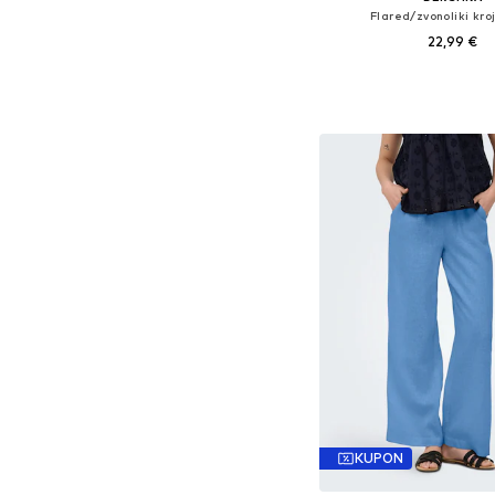
Flared/zvonoliki kro
22,99 €
Dostupno u više vel
Dodaj u košar
KUPON