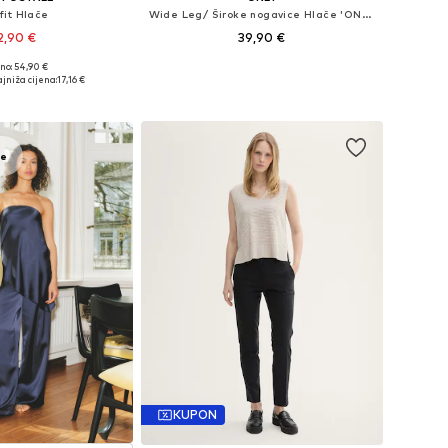
fit Hlače
Wide Leg/ Široke nogavice Hlače 'ONLBruxelles'
2,90 €
39,90 €
no: 54,90 €
Dostupne veličine: 42 x regular, 44 x regular, 46 x regular
Dostupne veličine: 32 x 30, 34 x 32, 40 x 32, 40 x 34, 42 x 32, 42 x 34
jniža cijena:
17,16 €
u košaricu
Dodaj u košaricu
je
KUPON