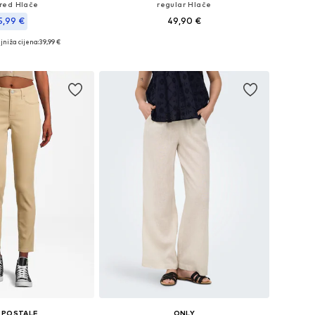
red Hlače
regular Hlače
5,99 €
49,90 €
jniža cijena:
39,99 €
Dostupno u više veličina
 34, 36, 38, 42, 44, 46
Dodaj u košaricu
u košaricu
OPOSTALE
ONLY