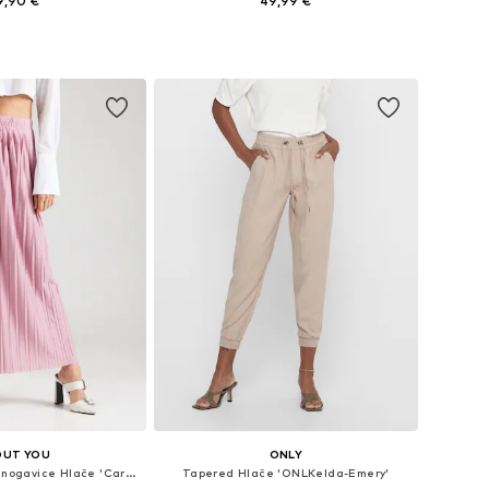
9,90 €
49,99 €
+
4
Dostupne veličine: 34 x 32, 36 x 32, 38 x 32, 40 x 32, 42 x 32
Dostupne veličine: 34, 36, 38, 40, 42, 44
u košaricu
Dodaj u košaricu
OUT YOU
ONLY
Wide Leg/ Široke nogavice Hlače 'Caren'
Tapered Hlače 'ONLKelda-Emery'