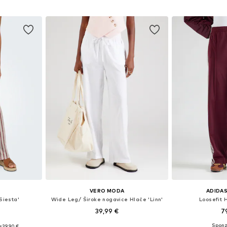
VERO MODA
ADIDAS
Siesta'
Wide Leg/ Široke nogavice Hlače 'Linn'
Loosefit H
39,99 €
7
:
39,90 €