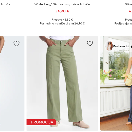
j Hlače
Wide Leg/ Široke nogavice Hlače
Slim
34,90 €
4
Prvotno: 49,90 €
Prvot
ičina
Dostupne veličine: 34 x 30, 36 x 32, 38 x 32, 40 x 32
Posljednja najniža cijena:
24,90 €
Posljednja na
icu
Dodaj u košaricu
Dodaj 
Marlene Lüt
PROMOCIJA