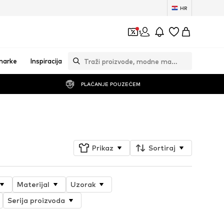
HR
1
marke
Inspiracija
PLAĆANJE POUZEĆEM
Prati
Prikaz
Sortiraj
Materijal
Uzorak
Serija proizvoda