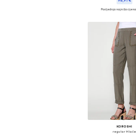
98,91 €
Posljednja najniža cijena
Dostupne veličine: 34, 36, 3
Dodaj u košar
KOROSHI
regular Hlač