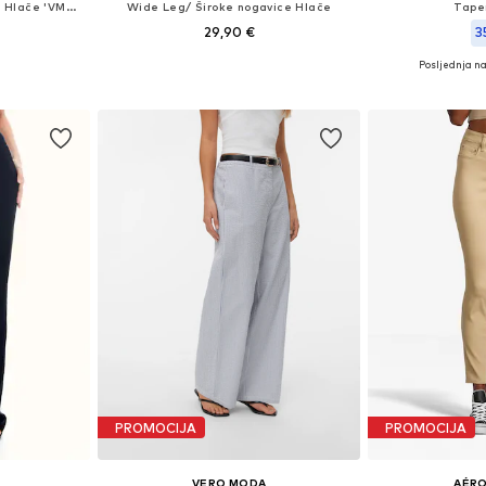
Wide Leg/ Široke nogavice Hlače 'VMRosie'
Wide Leg/ Široke nogavice Hlače
Tape
29,90 €
3
Posljednja na
Dostupne veličine: 34 x 32, 36 x 32, 38 x 32, 40 x 32, 42 x 32
Dostupne veličine: 32, 34, 36, 38, 40
Dostupne veličine:
icu
Dodaj u košaricu
Dodaj 
PROMOCIJA
PROMOCIJA
VERO MODA
AÉR