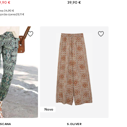
9,90 €
39,90 €
+
10
+
2
no: 34,90 €
e: 36, 38, 40, 42, 44
Dostupno u više veličina
jniža cijena:
25,11 €
u košaricu
Dodaj u košaricu
Novo
ASCANA
S.OLIVER