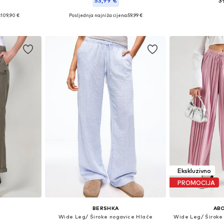
53,99 €
3
:
109,90 €
Posljednja najniža cijena:
59,99 €
8, 40, 42, 44
Dostupne veličine: 34, 36, 38, 40, 42
Dodaj 
icu
Dodaj u košaricu
Ekskluzivno
PROMOCIJA
BERSHKA
AB
e
Wide Leg/ Široke nogavice Hlače