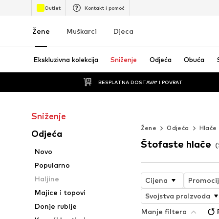
Outlet
Kontakt i pomoć
Žene
Muškarci
Djeca
Ekskluzivna kolekcija
Sniženje
Odjeća
Obuća
BESPLATNA DOSTAVA* I POVRAT
Sniženje
Beskrajno ljeto
Žene
Odjeća
Hlače
Odjeća
Štofaste hlače
(
Novo
Popularno
Haljine
Cijena
Promoci
Majice i topovi
Svojstva proizvoda
Donje rublje
Manje filtera