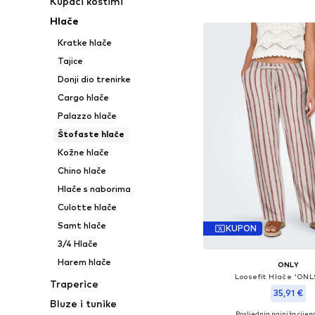
Kupaći kostimi
Hlače
Kratke hlače
Tajice
Donji dio trenirke
Cargo hlače
Palazzo hlače
Štofaste hlače
Kožne hlače
Chino hlače
Hlače s naborima
Culotte hlače
Samt hlače
KUPON
3/4 Hlače
Harem hlače
ONLY
Loosefit Hlače 'ONL
Traperice
35,91 €
Bluze i tunike
Posljednja najniža cijena
+
4