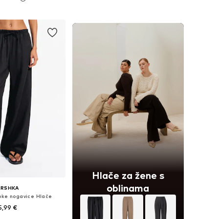
u više veličina
Dostupne veličine: 34 x 32, 36 x 32, 38 x 32, 40 x 32
u košaricu
Dodaj u košaricu
Hlače za žene s
oblinama
ERSHKA
oke nogavice Hlače
5,99 €