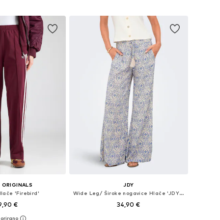
 ORIGINALS
JDY
lače 'Firebird'
Wide Leg/ Široke nogavice Hlače 'JDYBree'
9,90 €
34,90 €