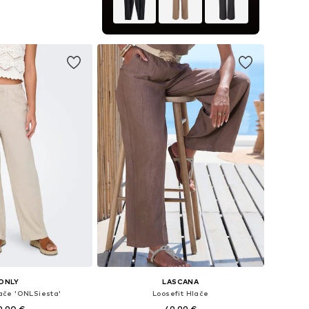
e: 34, 36, 38, 40, 42
u košaricu
ONLY
LASCANA
lače 'ONLSiesta'
Loosefit Hlače