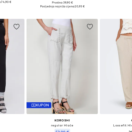
:
74,90 €
Prvotno: 39,90 €
Dostupne veličin
Dostupne veličine: 34 x regular, 36 x regular, 38 x regular, 40 x regular, 42 x regular
Dostupne veličine: 34, 36, 38, 40, 42
Posljednja najniža cijena:
20,93 €
Dodaj 
icu
Dodaj u košaricu
KUPON
KOROSHI
e
regular Hlače
Loosefit H