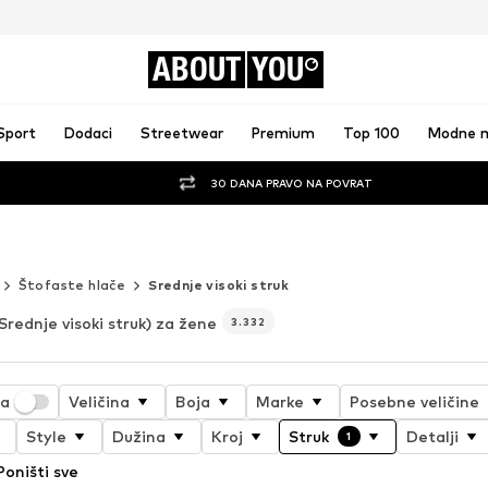
ABOUT
YOU
Sport
Dodaci
Streetwear
Premium
Top 100
Modne 
30 DANA PRAVO NA POVRAT
Štofaste hlače
Srednje visoki struk
Srednje visoki struk) za žene
3.332
ja
Veličina
Boja
Marke
Posebne veličine
Style
Dužina
Kroj
Struk
Detalji
1
Poništi sve