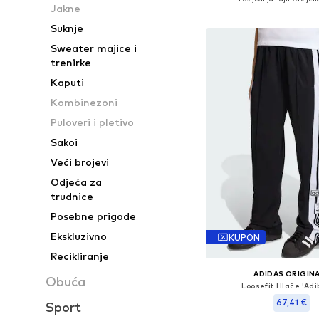
Jakne
Dodaj u košar
Suknje
Sweater majice i
trenirke
Kaputi
Kombinezoni
Puloveri i pletivo
Sakoi
Veći brojevi
Odjeća za
trudnice
Posebne prigode
Ekskluzivno
KUPON
Recikliranje
ADIDAS ORIGIN
Obuća
Loosefit Hlače 'Adi
67,41 €
Sport