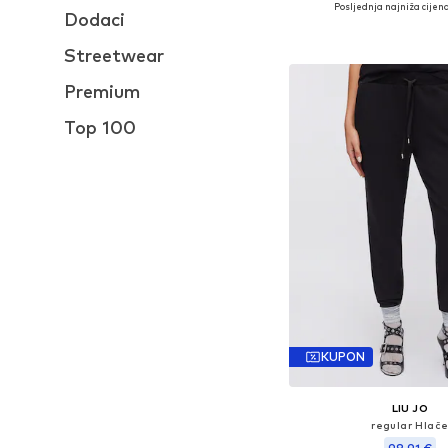
Posljednja najniža cijena
+
3
Dodaci
Dodaj u košar
Streetwear
Premium
Top 100
KUPON
LIU JO
regular Hlač