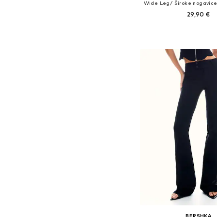
29,90 €
+
2
Dodaj u košar
BERSHKA