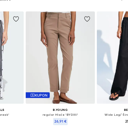
Dostupne veličine: 34, 36, 38, 40, 42
Dostupno 
Dostupne veličine: 34 x 32, 36 x 30, 36 x 32, 36 x 34, 38 x 32, 40 x 32
Dodaj u košaricu
Dodaj 
icu
KUPON
ALS
B.YOUNG
B
break'
regular Hlače 'BYDIXI'
Wide Leg/ Šir
26,91 €
2