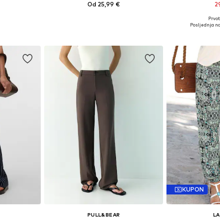
Od 25,99 €
2
Prvot
 38, 40, 42
Dostupne veličine: 34, 36, 38, 40, 42
Dostupne veličin
Posljednja na
icu
Dodaj u košaricu
Dodaj 
KUPON
PULL&BEAR
L