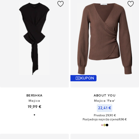
KUPON
BERSHKA
ABOUT YOU
Majica
Majica 'Fee'
19,99 €
22,41 €
Prvotno: 29,90 €
Posljednja najniža cijena:
9,96 €