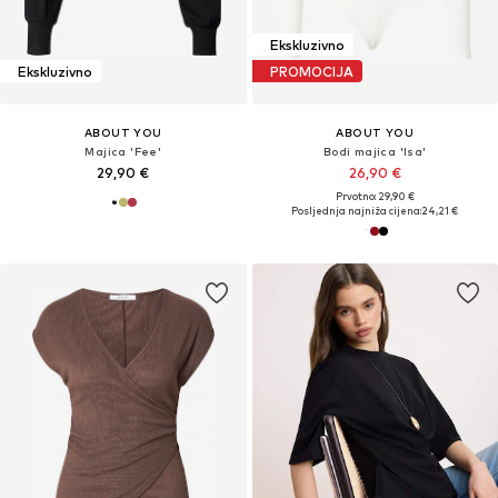
Ekskluzivno
Ekskluzivno
PROMOCIJA
ABOUT YOU
ABOUT YOU
Majica 'Fee'
Bodi majica 'Isa'
29,90 €
26,90 €
Prvotno: 29,90 €
Posljednja najniža cijena:
24,21 €