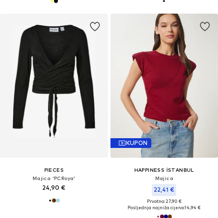
KUPON
PIECES
HAPPINESS İSTANBUL
Majica 'PCRoya'
Majica
24,90 €
22,41 €
Prvotno: 27,90 €
Posljednja najniža cijena:
14,94 €