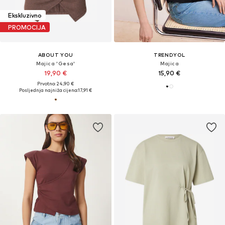
Ekskluzivno
PROMOCIJA
ABOUT YOU
TRENDYOL
Majica 'Gesa'
Majica
19,90 €
15,90 €
Prvotno: 24,90 €
Posljednja najniža cijena:
17,91 €