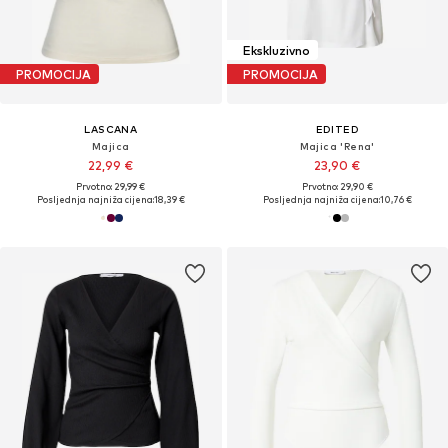
Ekskluzivno
PROMOCIJA
PROMOCIJA
LASCANA
EDITED
Majica
Majica 'Rena'
22,99 €
23,90 €
Prvotno: 29,99 €
Prvotno: 29,90 €
Posljednja najniža cijena:
18,39 €
Posljednja najniža cijena:
10,76 €