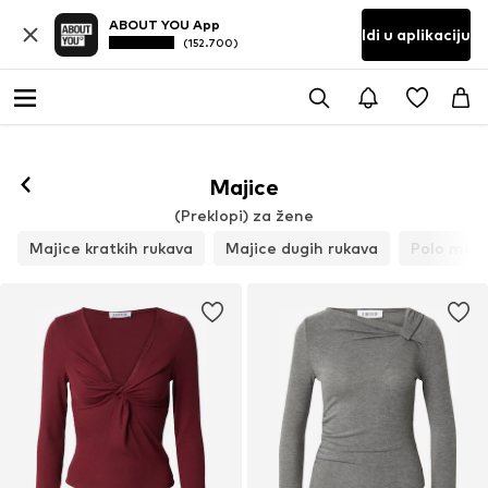
ABOUT YOU App
Idi u aplikaciju
(152.700)
Majice
(Preklopi) za žene
Majice kratkih rukava
Majice dugih rukava
Polo maji