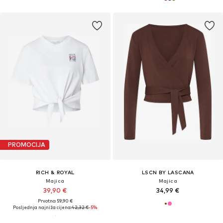
PROMOCIJA
RICH & ROYAL
LSCN BY LASCANA
Majica
Majica
39,90 €
34,99 €
Prvotno: 59,90 €
Posljednja najniža cijena:
42,32 €
-5%