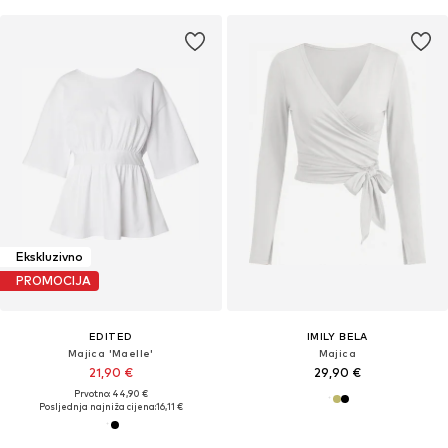
Ekskluzivno
PROMOCIJA
EDITED
IMILY BELA
Majica 'Maelle'
Majica
21,90 €
29,90 €
Prvotno: 44,90 €
Posljednja najniža cijena:
16,11 €