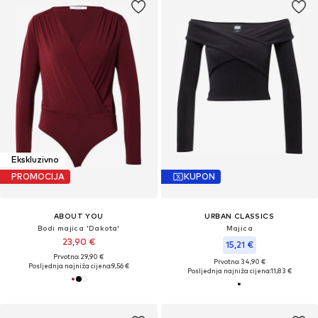
Ekskluzivno
PROMOCIJA
KUPON
ABOUT YOU
URBAN CLASSICS
Bodi majica 'Dakota'
Majica
23,90 €
15,21 €
Prvotno: 29,90 €
Prvotno: 34,90 €
Posljednja najniža cijena:
9,56 €
Posljednja najniža cijena:
11,83 €