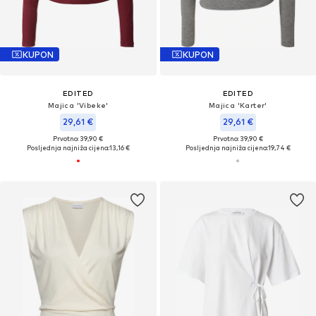
KUPON
KUPON
EDITED
EDITED
Majica 'Vibeke'
Majica 'Karter'
29,61 €
29,61 €
Prvotno: 39,90 €
Prvotno: 39,90 €
Posljednja najniža cijena:
13,16 €
Posljednja najniža cijena:
19,74 €