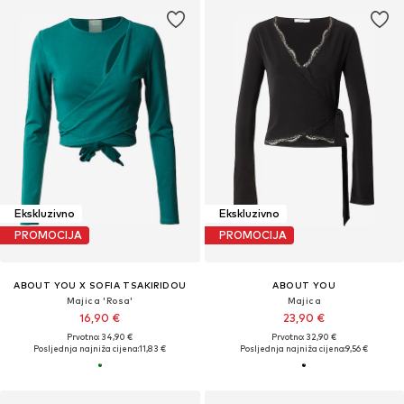
Ekskluzivno
Ekskluzivno
PROMOCIJA
PROMOCIJA
ABOUT YOU X SOFIA TSAKIRIDOU
ABOUT YOU
Majica 'Rosa'
Majica
16,90 €
23,90 €
Prvotno: 34,90 €
Prvotno: 32,90 €
Posljednja najniža cijena:
11,83 €
Posljednja najniža cijena:
9,56 €