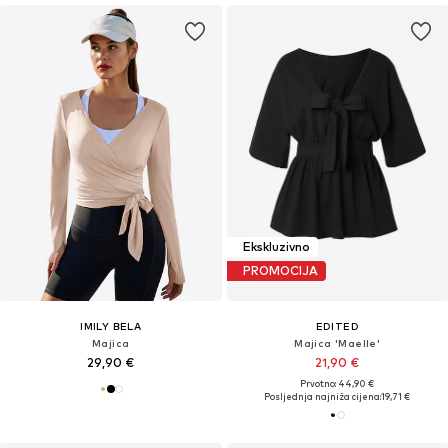
Ekskluzivno
PROMOCIJA
IMILY BELA
EDITED
Majica
Majica 'Maelle'
29,90 €
21,90 €
Prvotno: 44,90 €
Posljednja najniža cijena:
19,71 €