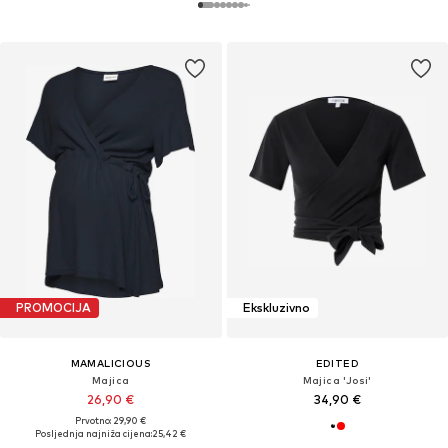
PROMOCIJA
Ekskluzivno
MAMALICIOUS
EDITED
Majica
Majica 'Josi'
26,90 €
34,90 €
Prvotno: 29,90 €
Posljednja najniža cijena:
25,42 €