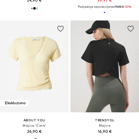
24,90 €
39,97 €
Posljednja najniža cijena:
79,95 €
-50%
Ekskluzivno
ABOUT YOU
TRENDYOL
Majica 'Cara'
Majica
26,90 €
16,90 €