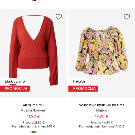
Ekskluzivno
Petite
PROMOCIJA
PROMOCIJA
ABOUT YOU
DOROTHY PERKINS PETITE
Majica 'Lieven'
Majica
11,90 €
17,90 €
Prvotno: 29,90 €
Prvotno: 44,90 €
Posljednja najniža cijena:
9,52 €
Posljednja najniža cijena:
14,32 €