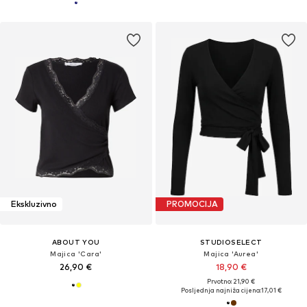
Ekskluzivno
PROMOCIJA
ABOUT YOU
STUDIOSELECT
Majica 'Cara'
Majica 'Aurea'
26,90 €
18,90 €
Prvotno: 21,90 €
Posljednja najniža cijena:
17,01 €