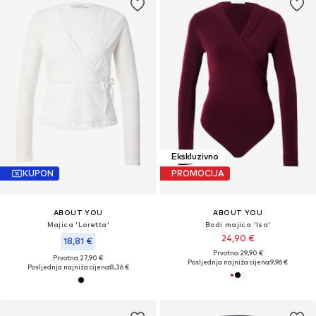
Ekskluzivno
KUPON
PROMOCIJA
ABOUT YOU
ABOUT YOU
Majica 'Loretta'
Bodi majica 'Isa'
24,90 €
18,81 €
Prvotno: 29,90 €
Prvotno: 27,90 €
Posljednja najniža cijena:
9,96 €
Posljednja najniža cijena:
8,36 €