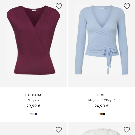
LASCANA
PIECES
Majica
Majica 'PCRoya'
29,99 €
24,90 €