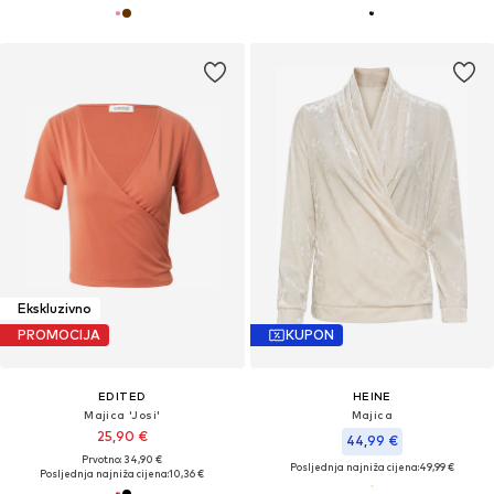
Ekskluzivno
PROMOCIJA
KUPON
EDITED
HEINE
Majica 'Josi'
Majica
25,90 €
44,99 €
Prvotno: 34,90 €
Posljednja najniža cijena:
49,99 €
Posljednja najniža cijena:
10,36 €