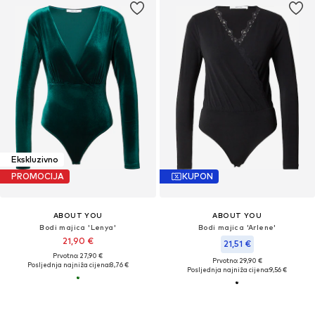
Ekskluzivno
PROMOCIJA
KUPON
ABOUT YOU
ABOUT YOU
Bodi majica 'Lenya'
Bodi majica 'Arlene'
21,90 €
21,51 €
Prvotno: 27,90 €
Prvotno: 29,90 €
Posljednja najniža cijena:
8,76 €
Posljednja najniža cijena:
9,56 €