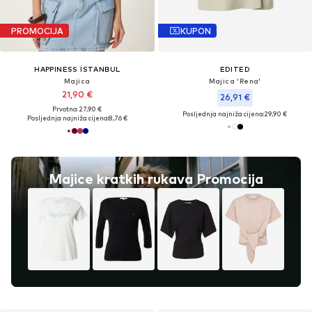
PROMOCIJA
KUPON
HAPPINESS İSTANBUL
EDITED
Majica
Majica 'Rena'
21,90 €
26,91 €
Prvotno: 27,90 €
Posljednja najniža cijena:
29,90 €
Posljednja najniža cijena:
8,76 €
Majice kratkih rukava Promocija