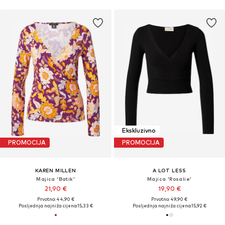
Ekskluzivno
PROMOCIJA
PROMOCIJA
KAREN MILLEN
A LOT LESS
Majica 'Batik'
Majica 'Rosalie'
21,90 €
19,90 €
Prvotno: 44,90 €
Prvotno: 49,90 €
Posljednja najniža cijena:
15,33 €
Posljednja najniža cijena:
15,92 €