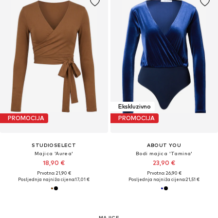
Ekskluzivno
PROMOCIJA
PROMOCIJA
STUDIOSELECT
ABOUT YOU
Majica 'Aurea'
Bodi majica 'Tamina'
18,90 €
23,90 €
Prvotno: 21,90 €
Prvotno: 26,90 €
Posljednja najniža cijena:
17,01 €
Posljednja najniža cijena:
21,51 €
MAJICE