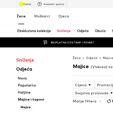
Outlet
Kontakt i pomoć
Žene
Muškarci
Djeca
Ekskluzivna kolekcija
Sniženje
Odjeća
Obuća
BESPLATNA DOSTAVA* I POVRAT
Žene
Odjeća
Majice
Sniženje
Majice
(Viskoza) za
Odjeća
Novo
Cijena
Promoci
Popularno
Haljine
Svojstva proizvoda
Majice i topovi
Manje filtera
Majice