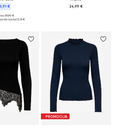
6,91 €
24,99 €
+
6
no: 39,90 €
Dostupno u više veličina
ine: XS, S, M, L, XL
jniža cijena:
13,16 €
Dodaj u košaricu
u košaricu
PROMOCIJA