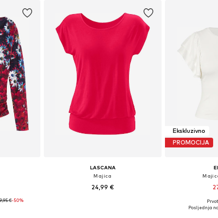
Ekskluzivno
PROMOCIJA
LASCANA
E
'
Majica
Majic
24,99 €
2
9,95 €
-50%
+
3
Prvot
, M, L
Dostupno u više veličina
Dostupne vel
Posljednja na
icu
Dodaj u košaricu
Dodaj 