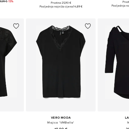
9,99 €
-15%
Prvot
Prvotno: 25,90 €
ičina
Dostupne veličine:
Dostupno u više veličina
Posljednja na
Posljednja najniža cijena:
14,89 €
icu
Dodaj 
Dodaj u košaricu
VERO MODA
L
Majica 'VMBella'