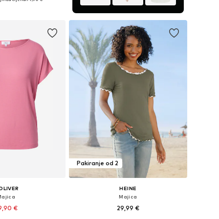
u košaricu
Pakiranje od 2
OLIVER
HEINE
Majica
Majica
9,90 €
29,99 €