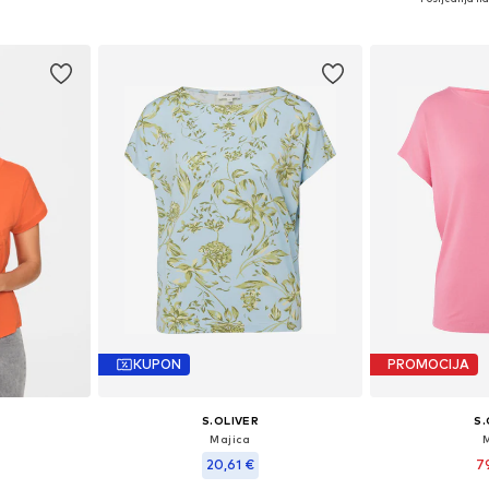
Dodaj u košaricu
Dodaj 
icu
KUPON
PROMOCIJA
S.OLIVER
S.
Majica
20,61 €
7