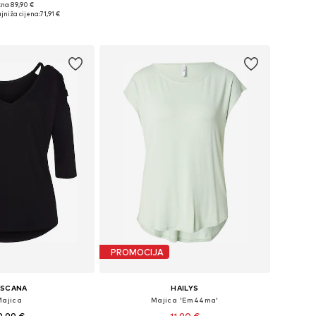
+
8
no: 89,90 €
 XS, M, L, XL, XXL, XXXL
Dostupno u više veličina
jniža cijena:
71,91 €
u košaricu
Dodaj u košaricu
PROMOCIJA
ASCANA
HAILYS
Majica
Majica 'Em44ma'