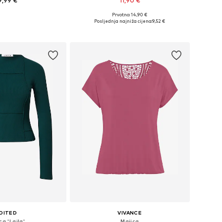
9,99 €
11,90 €
Prvotno: 14,90 €
u više veličina
Dostupne veličine: XS, S, M, L, XL, XXL
Posljednja najniža cijena:
9,52 €
u košaricu
Dodaj u košaricu
DITED
VIVANCE
ca 'Laila'
Majica