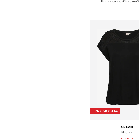
Posljednja najniža cijena:
2
Dostupno u više vel
Dodaj u košar
PROMOCIJA
CREAM
Majica