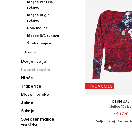
Majice kratkih
rukava
Majice dugih
rukava
Polo majice
Majice 3/4 rukava
Široke majice
Topovi
Donje rublje
Kupaći kostimi
Hlače
Traperice
PROMOCIJA
Bluze i tunike
DESIGUAL
Jakne
Majica 'Daisy
Suknje
44,97 €
Sweater majice i
Posljednja najniža cijena:
8
Dostupne veličine: S
trenirke
Dodaj u košar