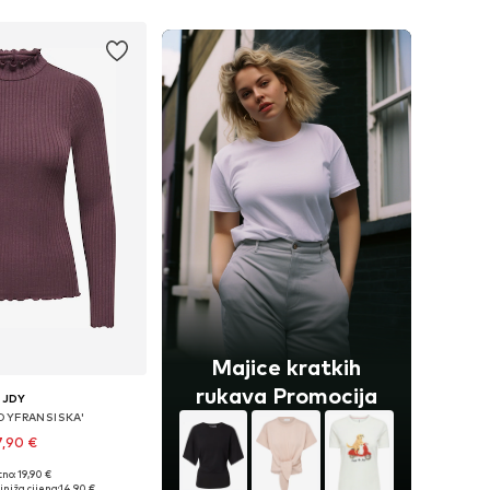
Majice kratkih
rukava Promocija
JDY
JDYFRANSISKA'
7,90 €
+
8
no: 19,90 €
ine: XS, S, M, L, XL
jniža cijena:
14,90 €