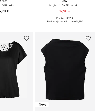
ONLY
JDY
 'ONLLaila'
Majica 'JDYFRansiska'
4,90 €
17,90 €
+
8
Prvotno: 19,90 €
ine: XS, S, M, L, XL
Dostupne veličine: XS, S, M, L, XL
Posljednja najniža cijena:
16,11 €
u košaricu
Dodaj u košaricu
Novo