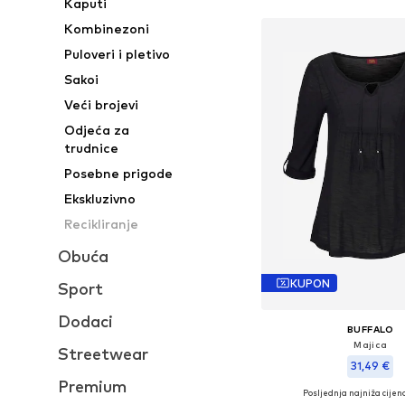
Kaputi
Kombinezoni
Puloveri i pletivo
Sakoi
Veći brojevi
Odjeća za
trudnice
Posebne prigode
Ekskluzivno
Recikliranje
Obuća
KUPON
Sport
Dodaci
BUFFALO
Majica
Streetwear
31,49 €
Premium
Posljednja najniža cijena
Dostupne veličine: XS-