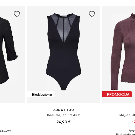
Ekskluzivno
PROMOCIJA
ABOUT YOU
Bodi majica 'Phyllis'
Majica '
24,90 €
1
Prvot
:
34,99 €
Dostupne veličine: XS, S, M, L, XL, XXL
Dostupne velič
S, M, XL
Posljednja na