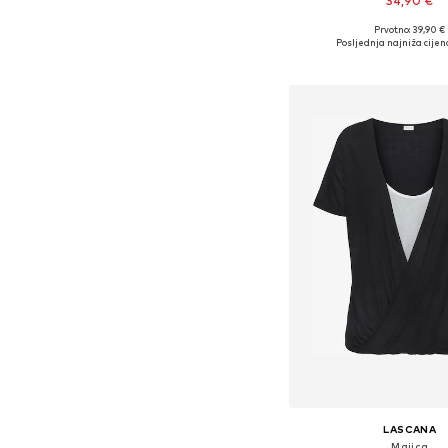
34,90 €
Prvotno: 39,90 €
Dostupne veličine: XS, S, M
Posljednja najniža cijen
Dodaj u košar
LASCANA
Majica