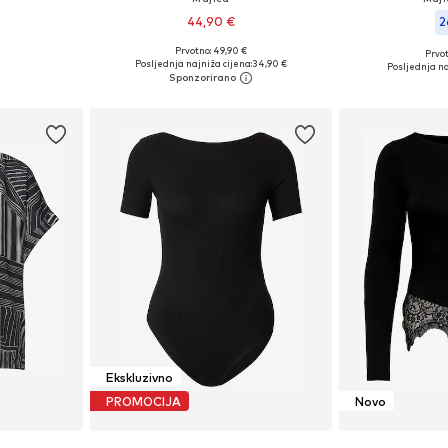
44,90 €
2
Prvotno: 49,90 €
Prvot
Dostupne veličine: XXS-XS, S-M, L-XL, XXL-XXXL
Dostupno u više veličina
Dostupne velič
Posljednja najniža cijena:
34,90 €
Posljednja na
icu
Dodaj u košaricu
Dodaj 
Ekskluzivno
PROMOCIJA
Novo