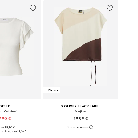
Novo
DITED
S.OLIVER BLACK LABEL
a 'Katrina'
Majica
7,90 €
49,99 €
no: 39,90 €
ičine: XS, S, M, L
Dostupne veličine: XS, S, M, L, XXL
jniža cijena:
13,16 €
u košaricu
Dodaj u košaricu