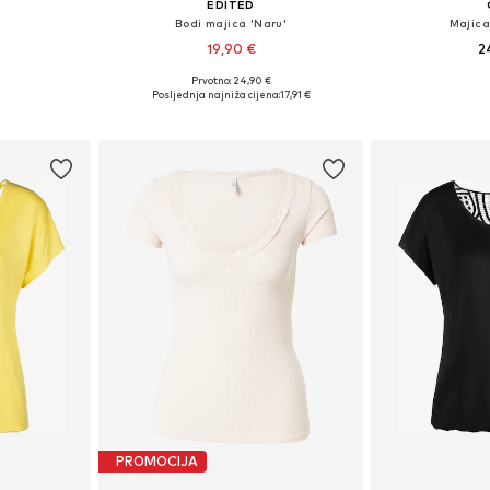
EDITED
Bodi majica 'Naru'
Majica
19,90 €
2
Prvotno: 24,90 €
ičina
Dostupne veličine: XS, S, M, L, XL
Dostupne velič
Posljednja najniža cijena:
17,91 €
icu
Dodaj u košaricu
Dodaj 
PROMOCIJA