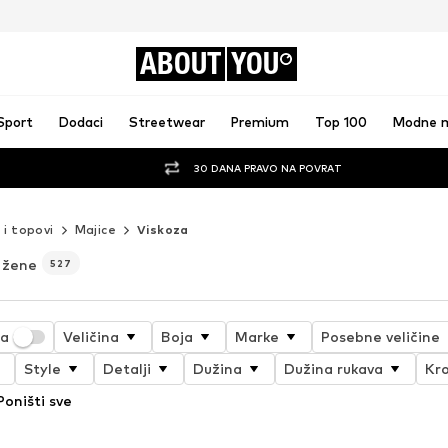
ABOUT
YOU
Sport
Dodaci
Streetwear
Premium
Top 100
Modne 
30 DANA PRAVO NA POVRAT
 i topovi
Majice
Viskoza
 žene
527
ja
Veličina
Boja
Marke
Posebne veličine
Style
Detalji
Dužina
Dužina rukava
Kro
Poništi sve