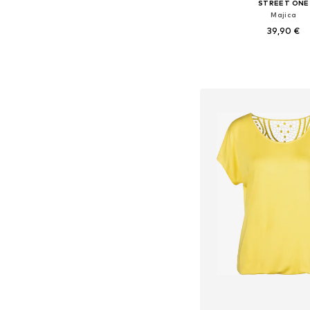
STREET ONE
Majica
39,90 €
Dostupno u više vel
Dodaj u košar