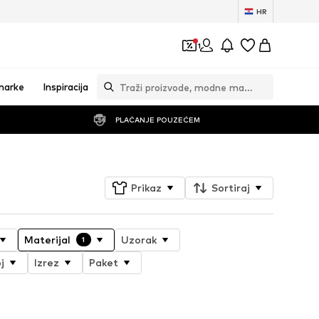
HR
1
marke
Inspiracija
PLAĆANJE POUZEĆEM
Prikaz
Sortiraj
Materijal
Uzorak
1
j
Izrez
Paket