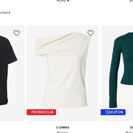
19,90 €
2
, L, XL, XXL
Dostupne veličine: XS, S, M, L, XL
Dostupno 
a:
29,61 €
icu
Dodaj u košaricu
Dodaj 
PROMOCIJA
KUPON
COMMA
E
Majica
Maji