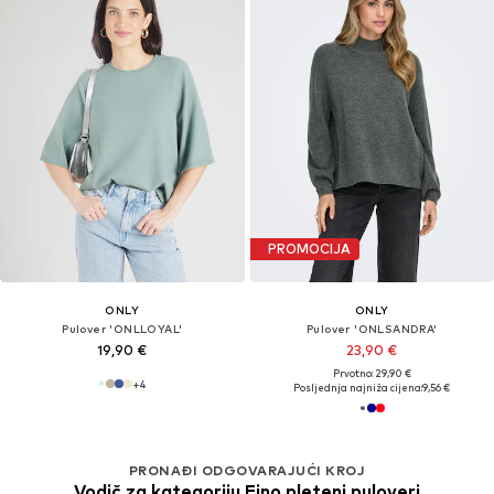
PROMOCIJA
ONLY
ONLY
Pulover 'ONLLOYAL'
Pulover 'ONLSANDRA'
19,90 €
23,90 €
Prvotno: 29,90 €
+
4
Posljednja najniža cijena:
9,56 €
PRONAĐI ODGOVARAJUĆI KROJ
Vodič za kategoriju Fino pleteni puloveri