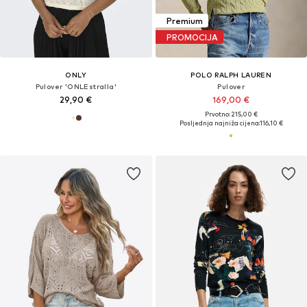
Premium
PROMOCIJA
ONLY
POLO RALPH LAUREN
Pulover 'ONLEstralla'
Pulover
29,90 €
169,00 €
Prvotno: 215,00 €
Posljednja najniža cijena:
116,10 €