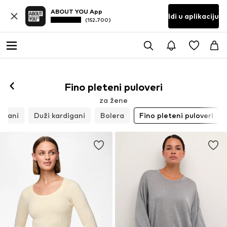
ABOUT YOU App
Idi u aplikaciju
(152.700)
Fino pleteni puloveri
za žene
igani
Duži kardigani
Bolera
Fino pleteni puloveri