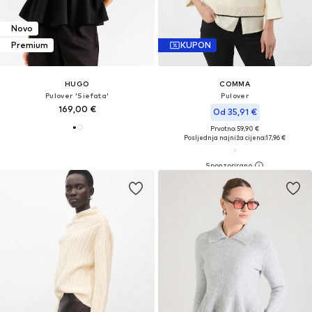
Novo
Premium
KUPON
HUGO
COMMA
Pulover 'Siefata'
Pulover
169,00 €
Od 35,91 €
Prvotno: 59,90 €
Posljednja najniža cijena:
17,96 €