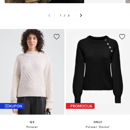
1
/
3
KUPON
PROMOCIJA
QS
ONLY
Pulover
Pulover 'Emma'