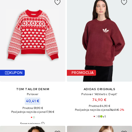
KUPON
PROMOCIJA
TOM TAILOR DENIM
ADIDAS ORIGINALS
Pulover
Pulover 'Athletic Dept'
74,90 €
40,41 €
Prvotno: 84,90 €
Prvotno: 59,90 €
Posljednja najniža cijena:
76,41 €
-2%
Posljednja najniža cijena:
17,96 €
+
1