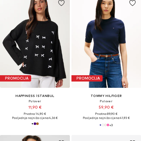
PROMOCIJA
PROMOCIJA
HAPPINESS İSTANBUL
TOMMY HILFIGER
Pulover
Pulover
11,90 €
59,90 €
Prvotno: 14,90 €
Prvotno: 89,90 €
Posljednja najniža cijena:
4,36 €
Posljednja najniža cijena:
41,93 €
+
3