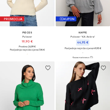
PROMOCIJA
KUPON
PIECES
KAFFE
Pulover
Pulover 'KA Ankra'
19,90 €
44,95 €
Prvotno: 26,99 €
Posljednja najniža cijena:
49,95 €
Posljednja najniža cijena:
7,96 €