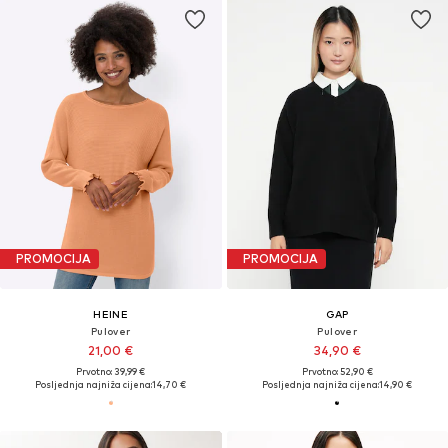
PROMOCIJA
PROMOCIJA
HEINE
GAP
Pulover
Pulover
21,00 €
34,90 €
Prvotno: 39,99 €
Prvotno: 52,90 €
Posljednja najniža cijena:
14,70 €
Posljednja najniža cijena:
14,90 €