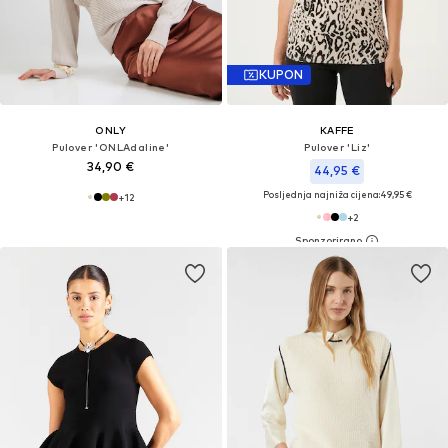
KUPON
ONLY
KAFFE
Pulover 'ONLAdaline'
Pulover 'Liz'
34,90 €
44,95 €
Posljednja najniža cijena:
49,95 €
+
12
+
2