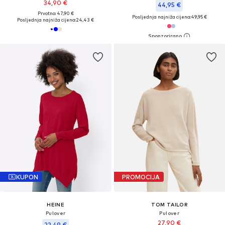
34,90 €
44,95 €
Prvotno: 47,90 €
Posljednja najniža cijena:
49,95 €
Posljednja najniža cijena:
24,43 €
KUPON
PROMOCIJA
HEINE
TOM TAILOR
Pulover
Pulover
27,90 €
22,49 €