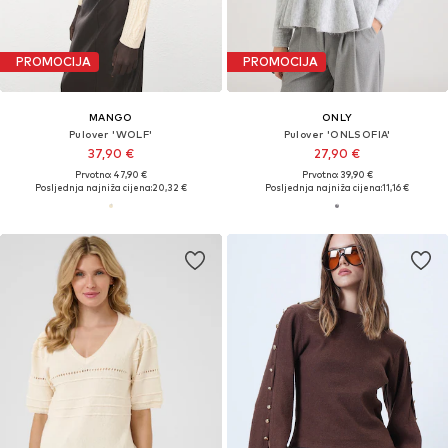
PROMOCIJA
PROMOCIJA
MANGO
ONLY
Pulover 'WOLF'
Pulover 'ONLSOFIA'
37,90 €
27,90 €
Prvotno: 47,90 €
Prvotno: 39,90 €
Posljednja najniža cijena:
20,32 €
Posljednja najniža cijena:
11,16 €