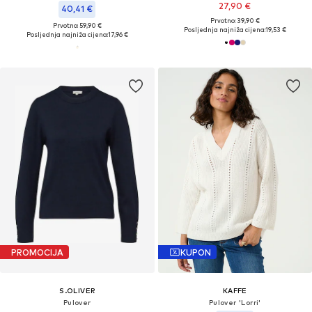
27,90 €
40,41 €
Prvotno: 39,90 €
Prvotno: 59,90 €
Posljednja najniža cijena:
19,53 €
Posljednja najniža cijena:
17,96 €
PROMOCIJA
KUPON
S.OLIVER
KAFFE
Pulover
Pulover 'Lorri'