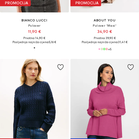
PROMOCIJA
PROMOCIJA
BIANCO LUCCI
ABOUT YOU
Pulover
Pulover 'Maxi'
11,90 €
34,90 €
Prvotno: 14,90 €
Prvotno: 39,90 €
Posljednja najniža cijena:
5,16 €
Posljednja najniža cijena:
31,41 €
+
5