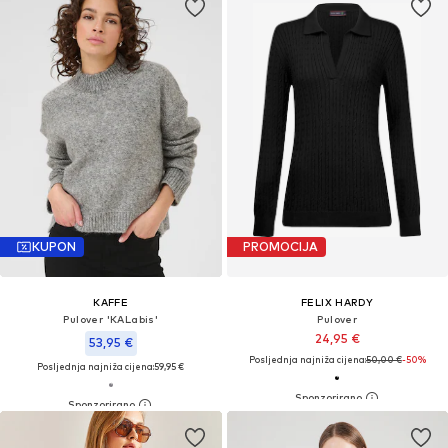
KUPON
PROMOCIJA
KAFFE
FELIX HARDY
Pulover 'KALabis'
Pulover
24,95 €
53,95 €
Posljednja najniža cijena:
50,00 €
-50%
Posljednja najniža cijena:
59,95 €