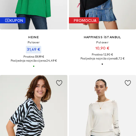
KUPON
PROMOCIJA
HEINE
HAPPINESS İSTANBUL
Pulover
Pulover
10,90 €
31,49 €
Prvotno: 12,90 €
Prvotno: 59,99 €
Posljednja najniža cijena:
8,72 €
Posljednja najniža cijena:
24,49 €