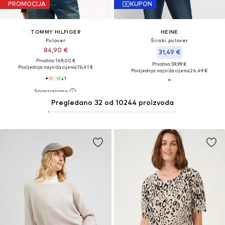
PROMOCIJA
KUPON
TOMMY HILFIGER
HEINE
Pulover
Široki pulover
84,90 €
31,49 €
Prvotno: 149,00 €
Prvotno: 59,99 €
Posljednja najniža cijena:
76,41 €
Posljednja najniža cijena:
24,49 €
+
1
Pregledano 32 od 10244 proizvoda