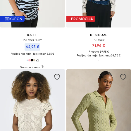
KUPON
PROMOCIJA
KAFFE
DESIGUAL
Pulover 'Liz'
Pulover
71,96 €
44,95 €
Prvotno: 89,95 €
Posljednja najniža cijena:
49,95 €
Posljednja najniža cijena:
64,76 €
+
2