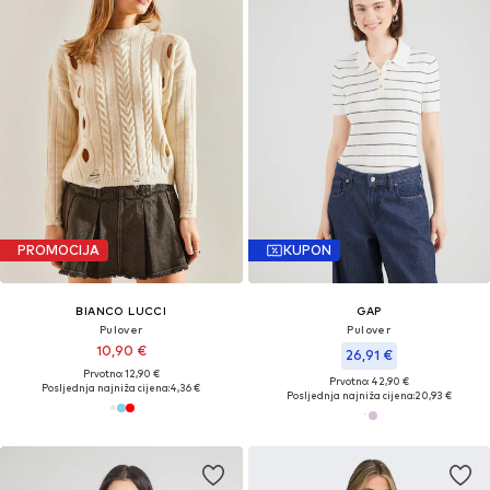
PROMOCIJA
KUPON
BIANCO LUCCI
GAP
Pulover
Pulover
10,90 €
26,91 €
Prvotno: 12,90 €
Prvotno: 42,90 €
Posljednja najniža cijena:
4,36 €
Posljednja najniža cijena:
20,93 €