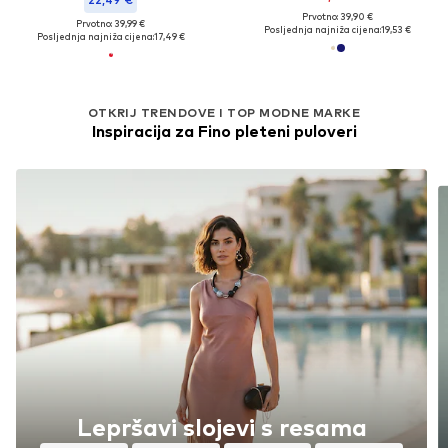
Prvotno: 39,90 €
Prvotno: 39,99 €
Posljednja najniža cijena:
19,53 €
Posljednja najniža cijena:
17,49 €
OTKRIJ TRENDOVE I TOP MODNE MARKE
Inspiracija za Fino pleteni puloveri
Lepršavi slojevi s resama