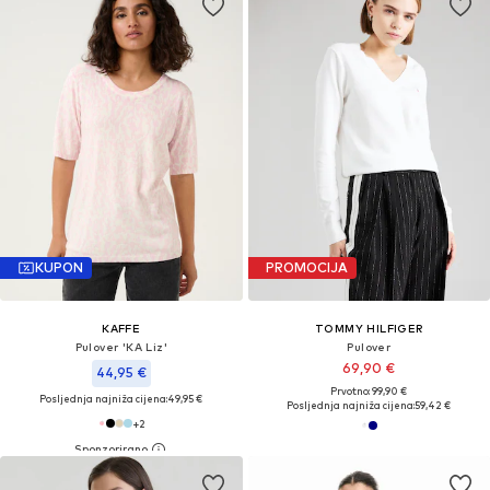
KUPON
PROMOCIJA
KAFFE
TOMMY HILFIGER
Pulover 'KA Liz'
Pulover
69,90 €
44,95 €
Prvotno: 99,90 €
Posljednja najniža cijena:
49,95 €
Posljednja najniža cijena:
59,42 €
+
2