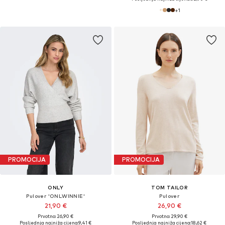
+
1
PROMOCIJA
PROMOCIJA
ONLY
TOM TAILOR
Pulover 'ONLWINNIE'
Pulover
21,90 €
26,90 €
Prvotno: 26,90 €
Prvotno: 29,90 €
Posljednja najniža cijena:
9,41 €
Posljednja najniža cijena:
18,62 €