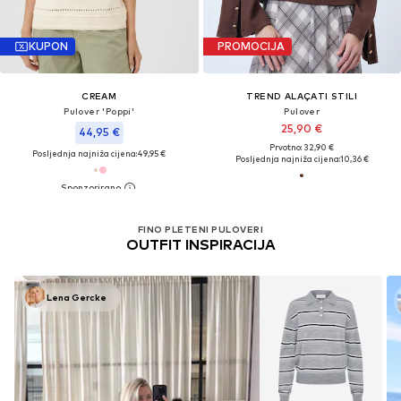
KUPON
PROMOCIJA
CREAM
TREND ALAÇATI STILI
Pulover 'Poppi'
Pulover
25,90 €
44,95 €
Prvotno: 32,90 €
Posljednja najniža cijena:
49,95 €
Posljednja najniža cijena:
10,36 €
FINO PLETENI PULOVERI
OUTFIT INSPIRACIJA
Lena Gercke