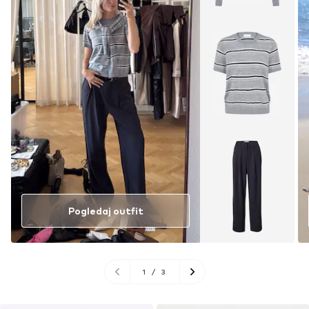
Pogledaj outfit
1
/
3