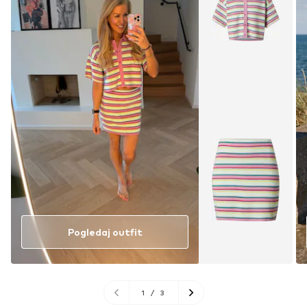
Pogledaj outfit
1
/
3