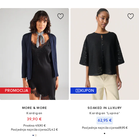
PROMOCIJA
KUPON
MORE & MORE
SOAKED IN LUXURY
Kardigan
Kardigan 'Lupina'
39,90 €
62,95 €
Prvotno: 49,90 €
Posljednja najniža cijena:
69,95 €
Posljednja najniža cijena:
25,42 €