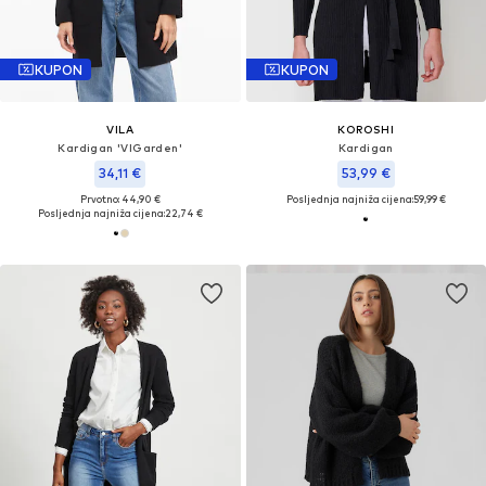
KUPON
KUPON
VILA
KOROSHI
Kardigan 'VIGarden'
Kardigan
34,11 €
53,99 €
Prvotno: 44,90 €
Posljednja najniža cijena:
59,99 €
Posljednja najniža cijena:
22,74 €