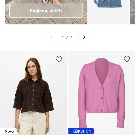
Pogledaj outfit
1
/
3
Novo
KUPON