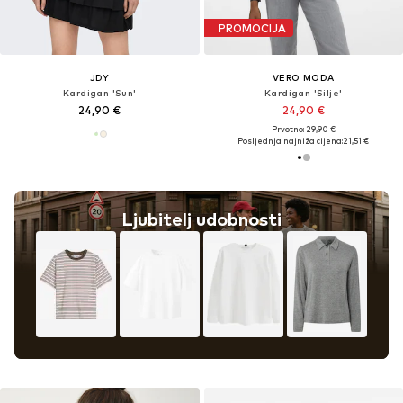
PROMOCIJA
JDY
VERO MODA
Kardigan 'Sun'
Kardigan 'Silje'
24,90 €
24,90 €
Prvotno: 29,90 €
Posljednja najniža cijena:
21,51 €
Ljubitelj udobnosti