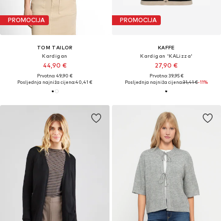
PROMOCIJA
PROMOCIJA
TOM TAILOR
KAFFE
Kardigan
Kardigan 'KALizza'
44,90 €
27,90 €
Prvotno: 49,90 €
Prvotno: 39,95 €
Posljednja najniža cijena:
40,41 €
Posljednja najniža cijena:
31,41 €
-11%