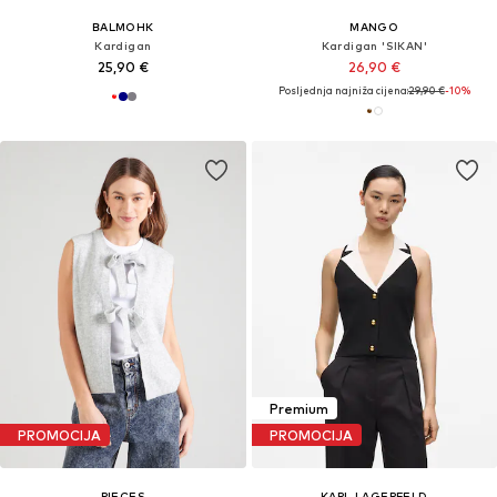
BALMOHK
MANGO
Kardigan
Kardigan 'SIKAN'
25,90 €
26,90 €
Posljednja najniža cijena:
29,90 €
-10%
Premium
PROMOCIJA
PROMOCIJA
PIECES
KARL LAGERFELD