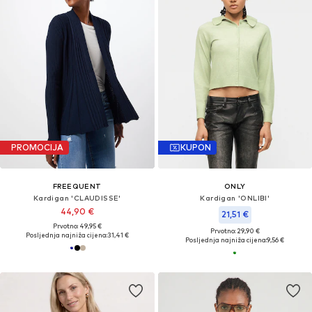
PROMOCIJA
KUPON
FREEQUENT
ONLY
Kardigan 'CLAUDISSE'
Kardigan 'ONLIBI'
44,90 €
21,51 €
Prvotno: 49,95 €
Prvotno: 29,90 €
Posljednja najniža cijena:
31,41 €
Posljednja najniža cijena:
9,56 €