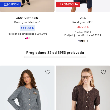
KUPON
PROMOCIJA
ANSE VICTORIN
VILA
Kardigan 'Melissa'
Kardigan 'VIRil'
34,90 €
441,00 €
Prvotno: 39,99 €
Posljednja najniža cijena:
490,00 €
Posljednja najniža cijena:
27,90 €
+
4
Pregledano 32 od 3953 proizvoda