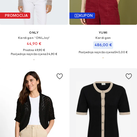
PROMOCIJA
KUPON
ONLY
YUMI
Kardigan 'ONLJoy'
Kardigan
44,90 €
486,00 €
Prvotno: 49,90 €
Posljednja najniža cijena:
540,00 €
Posljednja najniža cijena:
34,90 €