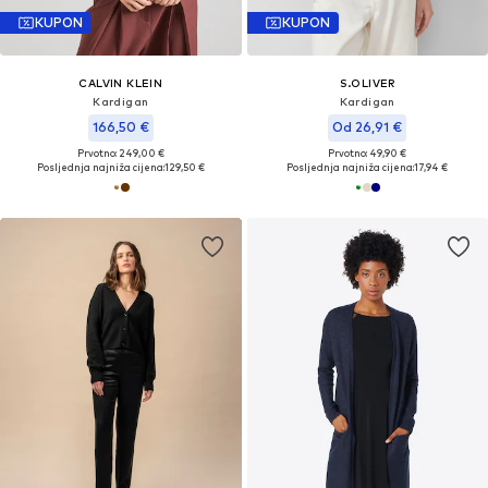
KUPON
KUPON
CALVIN KLEIN
S.OLIVER
Kardigan
Kardigan
166,50 €
Od 26,91 €
Prvotno: 249,00 €
Prvotno: 49,90 €
Posljednja najniža cijena:
129,50 €
Posljednja najniža cijena:
17,94 €