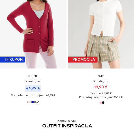
KUPON
PROMOCIJA
HEINE
GAP
Kardigan
Kardigan
18,90 €
44,99 €
Prvotno: 25,90 €
Posljednja najniža cijena:
49,99 €
Posljednja najniža cijena:
15,12 €
+
1
KARDIGANI
OUTFIT INSPIRACIJA