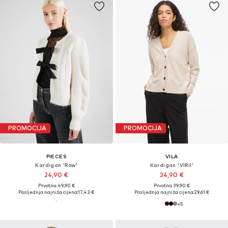
PROMOCIJA
PROMOCIJA
PIECES
VILA
Kardigan 'Row'
Kardigan 'VIRil'
24,90 €
34,90 €
Prvotno: 49,90 €
Prvotno: 39,90 €
Posljednja najniža cijena:
17,43 €
Posljednja najniža cijena:
29,61 €
+
5