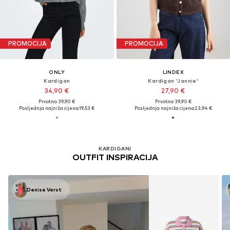
PROMOCIJA
PROMOCIJA
ONLY
LINDEX
Kardigan
Kardigan 'Jannie'
34,90 €
27,90 €
Prvotno: 39,90 €
Prvotno: 39,90 €
Posljednja najniža cijena:
19,53 €
Posljednja najniža cijena:
23,94 €
KARDIGANI
OUTFIT INSPIRACIJA
Denise Verst