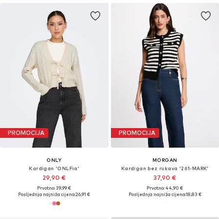
PROMOCIJA
PROMOCIJA
ONLY
MORGAN
Kardigan 'ONLFia'
Kardigan bez rukava '261-MARK'
29,90 €
37,90 €
Prvotno: 39,99 €
Prvotno: 44,90 €
Posljednja najniža cijena:
26,91 €
Posljednja najniža cijena:
18,83 €