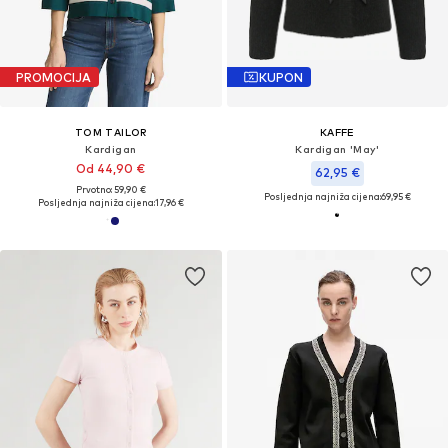
PROMOCIJA
KUPON
TOM TAILOR
KAFFE
Kardigan
Kardigan 'May'
Od 44,90 €
62,95 €
Prvotno: 59,90 €
Posljednja najniža cijena:
69,95 €
Posljednja najniža cijena:
17,96 €