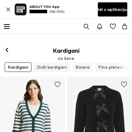
ABOUT YOU App
Idi u aplikaciju
(152.700)
Kardigani
za žene
Kardigani
Duži kardigani
Bolera
Fino pleteni pul