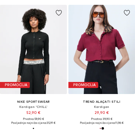
PROMOCIJA
PROMOCIJA
NIKE SPORTSWEAR
TREND ALAÇATI STILI
Kardigan 'CHILL'
Kardigan
52,90 €
29,90 €
Prvotno: 59,90 €
Prvotno: 39,90 €
Posljednja najniža cijena:
35,91 €
Posljednja najniža cijena:
11,96 €