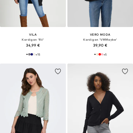
VILA
VERO MODA
Kardigan 'Ril'
Kardigan 'VMMaybe'
34,99 €
39,90 €
+
15
+
5