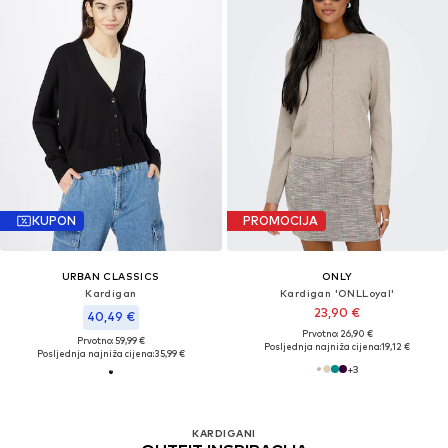
KUPON
PROMOCIJA
URBAN CLASSICS
ONLY
Kardigan
Kardigan 'ONLLoyal'
23,90 €
40,49 €
Prvotno: 26,90 €
Prvotno: 59,99 €
Posljednja najniža cijena:
19,12 €
Posljednja najniža cijena:
35,99 €
+
3
KARDIGANI