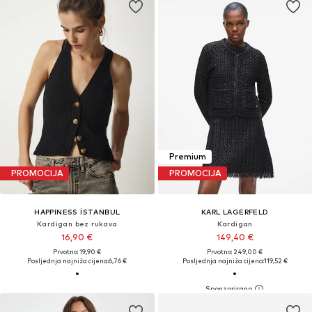
Premium
PROMOCIJA
PROMOCIJA
HAPPINESS İSTANBUL
KARL LAGERFELD
Kardigan bez rukava
Kardigan
16,90 €
149,40 €
Prvotno: 19,90 €
Prvotno: 249,00 €
Posljednja najniža cijena:
6,76 €
Posljednja najniža cijena:
119,52 €