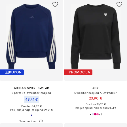
KUPON
PROMOCIJA
ADIDAS SPORTSWEAR
JDY
Sportska sweater majica
Sweater majica 'JDYPARIS'
23,90 €
49,41 €
Prvotno: 26,90 €
Prvotno: 64,90 €
Posljednja najniža cijena:
21,51 €
Posljednja najniža cijena:
49,41 €
+
1