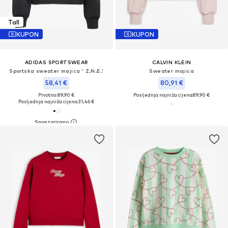
Tall
KUPON
KUPON
ADIDAS SPORTSWEAR
CALVIN KLEIN
Sportska sweater majica ' Z.N.E.'
Sweater majica
58,41 €
80,91 €
Prvotno: 89,90 €
Posljednja najniža cijena:
89,90 €
Posljednja najniža cijena:
31,46 €