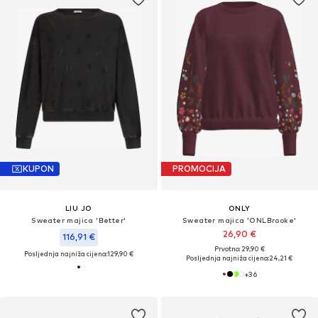
KUPON
PROMOCIJA
LIU JO
ONLY
Sweater majica 'Better'
Sweater majica 'ONLBrooke'
26,90 €
116,91 €
Prvotno: 29,90 €
Posljednja najniža cijena:
129,90 €
Posljednja najniža cijena:
24,21 €
+
36