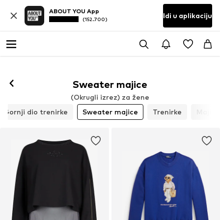
ABOUT YOU App
Idi u aplikaciju
(152.700)
Sweater majice
(Okrugli izrez) za žene
Gornji dio trenirke
Sweater majice
Trenirke
Majice