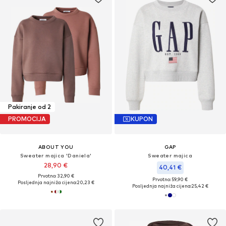
Pakiranje od 2
PROMOCIJA
KUPON
ABOUT YOU
GAP
Sweater majica 'Daniela'
Sweater majica
28,90 €
40,41 €
Prvotno: 32,90 €
Prvotno: 59,90 €
Posljednja najniža cijena:
20,23 €
Posljednja najniža cijena:
25,42 €