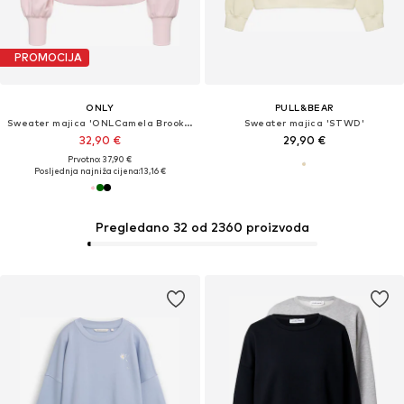
PROMOCIJA
ONLY
PULL&BEAR
Sweater majica 'ONLCamela Brooke'
Sweater majica 'STWD'
32,90 €
29,90 €
Prvotno: 37,90 €
Posljednja najniža cijena:
13,16 €
Pregledano 32 od 2360 proizvoda