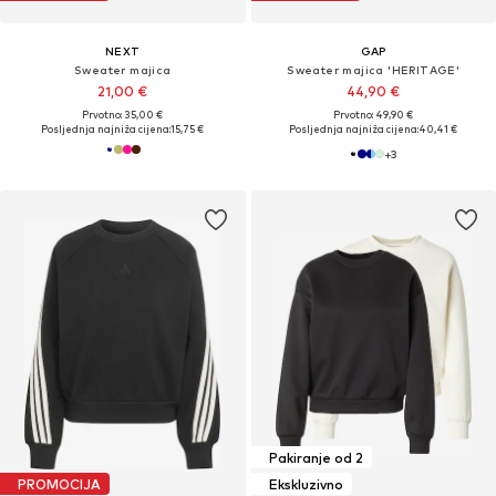
NEXT
GAP
Sweater majica
Sweater majica 'HERITAGE'
21,00 €
44,90 €
Prvotno: 35,00 €
Prvotno: 49,90 €
Posljednja najniža cijena:
15,75 €
Posljednja najniža cijena:
40,41 €
+
3
Pakiranje od 2
PROMOCIJA
Ekskluzivno