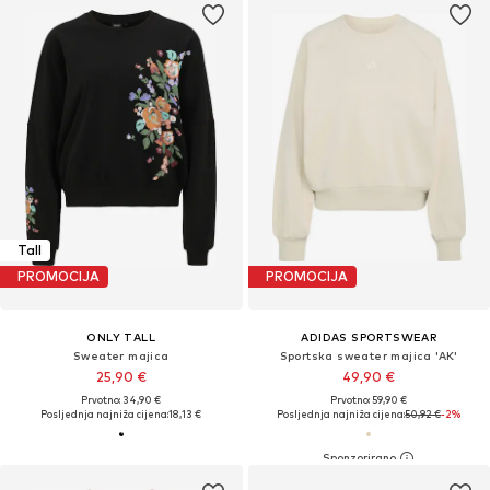
Tall
PROMOCIJA
PROMOCIJA
ONLY TALL
ADIDAS SPORTSWEAR
Sweater majica
Sportska sweater majica 'AK'
25,90 €
49,90 €
Prvotno: 34,90 €
Prvotno: 59,90 €
Posljednja najniža cijena:
18,13 €
Posljednja najniža cijena:
50,92 €
-2%