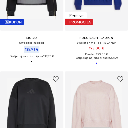
Premium
KUPON
PROMOCIJA
LIU JO
POLO RALPH LAUREN
Sweater majica
Sweater majica 'ISLAND'
195,00 €
125,91 €
Prvotno: 279,00 €
Posljednja najniža cijena:
139,90 €
Posljednja najniža cijena:
156,75 €