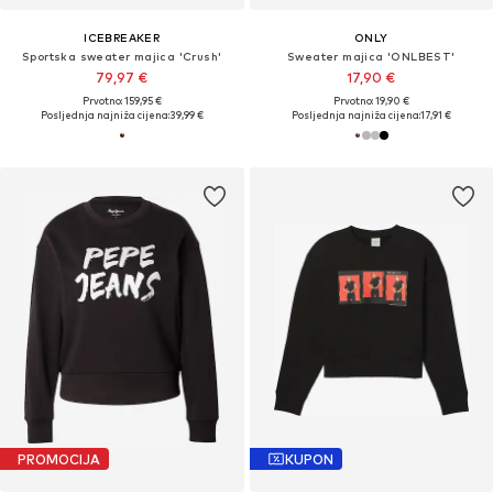
ICEBREAKER
ONLY
Sportska sweater majica 'Crush'
Sweater majica 'ONLBEST'
79,97 €
17,90 €
Prvotno: 159,95 €
Prvotno: 19,90 €
Posljednja najniža cijena:
39,99 €
Posljednja najniža cijena:
17,91 €
PROMOCIJA
KUPON