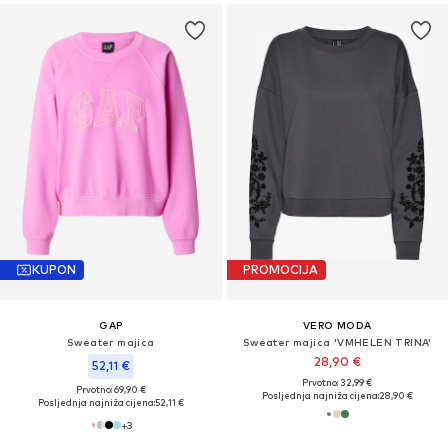
KUPON
PROMOCIJA
GAP
VERO MODA
Sweater majica
Sweater majica 'VMHELEN TRINA'
28,90 €
52,11 €
Prvotno: 32,99 €
Prvotno: 69,90 €
Posljednja najniža cijena:
28,90 €
Posljednja najniža cijena:
52,11 €
+
3