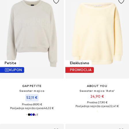
Petite
Ekskluzivno
KUPON
PROMOCIJA
GAP PETITE
ABOUT YOU
Sweater majica
Sweater majica 'Asta'
24,90 €
52,11 €
Prvotno: 27,90 €
Prvotno: 69,90 €
Posljednja najniža cijena:
22,41 €
Posljednja najniža cijena:
46,32 €
+
1