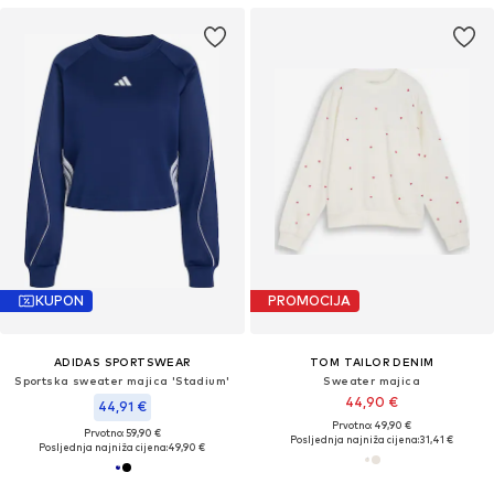
KUPON
PROMOCIJA
ADIDAS SPORTSWEAR
TOM TAILOR DENIM
Sportska sweater majica 'Stadium'
Sweater majica
44,90 €
44,91 €
Prvotno: 49,90 €
Prvotno: 59,90 €
Posljednja najniža cijena:
31,41 €
Posljednja najniža cijena:
49,90 €