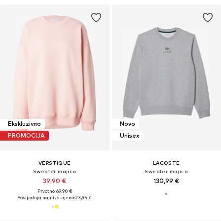
Ekskluzivno
Novo
PROMOCIJA
Unisex
VERSTIQUE
LACOSTE
Sweater majica
Sweater majica
39,90 €
130,99 €
Prvotno: 69,90 €
Posljednja najniža cijena:
23,94 €