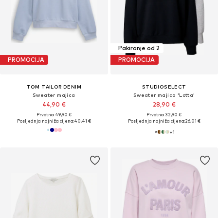
Pakiranje od 2
PROMOCIJA
PROMOCIJA
TOM TAILOR DENIM
STUDIOSELECT
Sweater majica
Sweater majica 'Lotta'
44,90 €
28,90 €
Prvotno: 49,90 €
Prvotno: 32,90 €
Posljednja najniža cijena:
40,41 €
Posljednja najniža cijena:
26,01 €
+
1