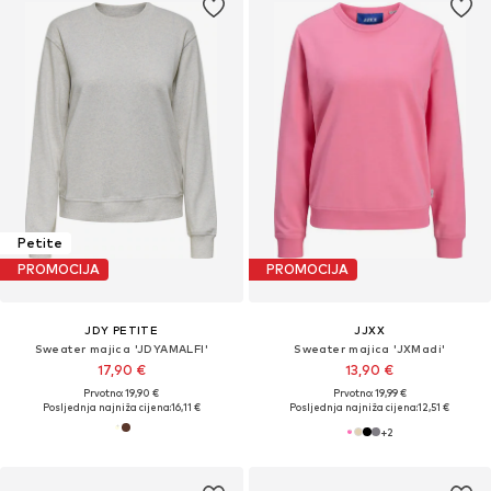
Petite
PROMOCIJA
PROMOCIJA
JDY PETITE
JJXX
Sweater majica 'JDYAMALFI'
Sweater majica 'JXMadi'
17,90 €
13,90 €
Prvotno: 19,90 €
Prvotno: 19,99 €
Posljednja najniža cijena:
16,11 €
Posljednja najniža cijena:
12,51 €
+
2