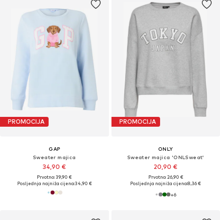
PROMOCIJA
PROMOCIJA
GAP
ONLY
Sweater majica
Sweater majica 'ONLSweat'
34,90 €
20,90 €
Prvotno: 39,90 €
Prvotno: 26,90 €
Posljednja najniža cijena:
34,90 €
Posljednja najniža cijena:
8,36 €
+
6