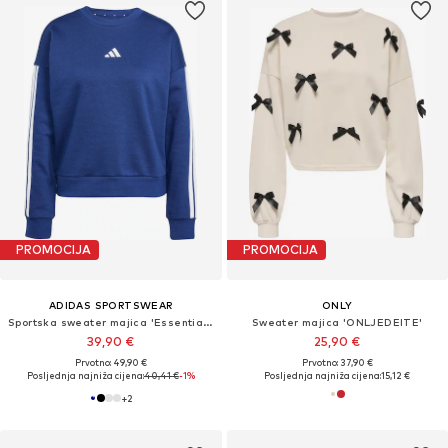
PROMOCIJA
PROMOCIJA
ADIDAS SPORTSWEAR
ONLY
Sportska sweater majica 'Essentials'
Sweater majica 'ONLJEDEITE'
39,90 €
25,90 €
Prvotno: 49,90 €
Prvotno: 37,90 €
Posljednja najniža cijena:
40,41 €
-1%
Posljednja najniža cijena:
15,12 €
+
2