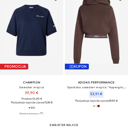
PROMOCIJA
KUPON
CHAMPION
ADIDAS PERFORMANCE
Sweater majica
Sportska sweater majica 'Hyperglam'
39,90 €
53,91 €
Prvotno: 54,90 €
Posljednja najniža cijena:
59,90 €
Posljednja najniža cijena:
15,96 €
SWEATER MAJICE