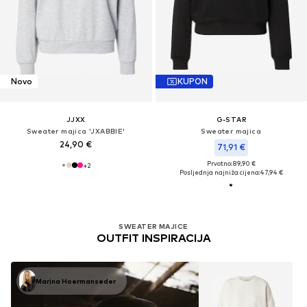
Novo
KUPON
JJXX
G-STAR
Sweater majica 'JXABBIE'
Sweater majica
24,90 €
71,91 €
Prvotno: 89,90 €
+
2
Posljednja najniža cijena:
47,94 €
SWEATER MAJICE
OUTFIT INSPIRACIJA
Marina Hoermanseder