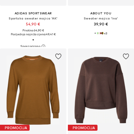
ADIDAS SPORTSWEAR
ABOUT YOU
Sportska sweater majica 'AK'
Sweater majica 'Ina'
54,90 €
39,90 €
Prvotno: 64,90 €
+
3
Posljednja najniža cijena:
49,41 €
PROMOCIJA
PROMOCIJA