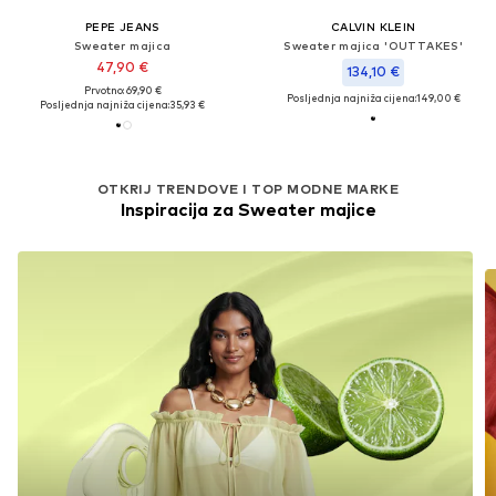
PEPE JEANS
CALVIN KLEIN
Sweater majica
Sweater majica 'OUTTAKES'
47,90 €
134,10 €
Prvotno: 69,90 €
Posljednja najniža cijena:
149,00 €
Posljednja najniža cijena:
35,93 €
OTKRIJ TRENDOVE I TOP MODNE MARKE
Inspiracija za Sweater majice