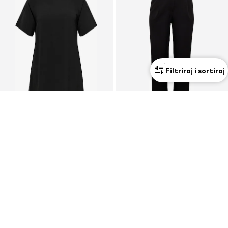
1
Filtriraj i sortiraj
S oblinama
S oblinama
PROMOCIJA
PROMOCIJA
ONLY CARMAKOMA
TRENDYOL CURVE
Haljina 'CAREVALOU'
Wide Leg/ Široke nogavice Hlače s naborima
34,90 €
22,90 €
Prvotno: 49,90 €
Prvotno: 25,90 €
Posljednja najniža cijena:
31,41 €
Posljednja najniža cijena:
20,61 €