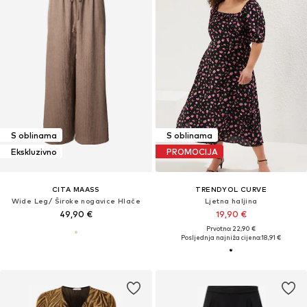
S oblinama
S oblinama
Ekskluzivno
PROMOCIJA
CITA MAASS
TRENDYOL CURVE
Wide Leg/ Široke nogavice Hlače
Ljetna haljina
49,90 €
19,90 €
Prvotno: 22,90 €
Posljednja najniža cijena:
18,91 €