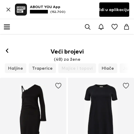
ABOUT YOU App
Idi u aplikaciju
(152.700)
Veći brojevi
(48) za žene
Haljine
Traperice
Majice i topovi
Hlače
Jakn