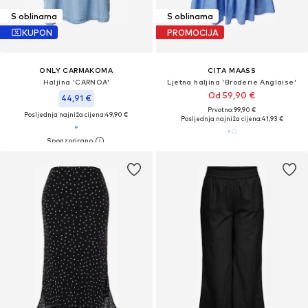
S oblinama
S oblinama
KUPON
PROMOCIJA
ONLY CARMAKOMA
CITA MAASS
Haljina 'CARNOA'
Ljetna haljina 'Broderie Anglaise'
Od 59,90 €
44,91 €
Prvotno: 99,90 €
Posljednja najniža cijena:
49,90 €
Posljednja najniža cijena:
41,93 €