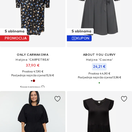
S oblinama
S oblinama
PROMOCIJA
KUPON
ONLY CARMAKOMA
ABOUT YOU CURVY
Haljina 'CARPETREA'
Haljina 'Cosima'
37,90 €
24,21 €
Prvotno: 47,90 €
Prvotno: 44,90 €
Posljednja najniža cijena:
15,16 €
Posljednja najniža cijena:
13,96 €