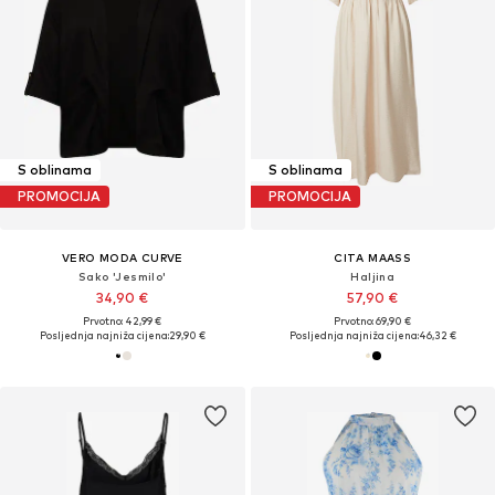
S oblinama
S oblinama
PROMOCIJA
PROMOCIJA
VERO MODA CURVE
CITA MAASS
Sako 'Jesmilo'
Haljina
34,90 €
57,90 €
Prvotno: 42,99 €
Prvotno: 69,90 €
Posljednja najniža cijena:
29,90 €
Posljednja najniža cijena:
46,32 €