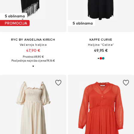
S oblinama
PROMOCIJA
S oblinama
RYC BY ANGELINA KIRSCH
KAFFE CURVE
Večernja haljina
Haljina 'Caline'
47,90 €
49,95 €
Prvotno: 69,90 €
Posljednja najniža cijena:
19,16 €