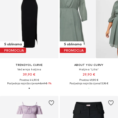
S oblinama
S oblinama
PROMOCIJA
PROMOCIJA
TRENDYOL CURVE
ABOUT YOU CURVY
Večernja haljina
Haljina 'Lilia'
39,90 €
29,90 €
Prvotno: 44,90 €
Prvotno: 49,90 €
Posljednja najniža cijena:
40,41 €
-1%
Posljednja najniža cijena:
13,96 €