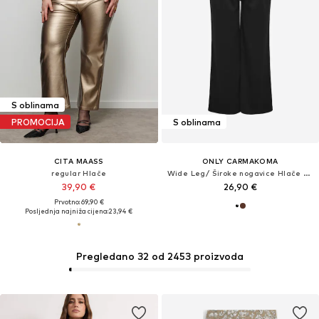
S oblinama
PROMOCIJA
S oblinama
CITA MAASS
ONLY CARMAKOMA
regular Hlače
Wide Leg/ Široke nogavice Hlače s naborima 'CARSania'
39,90 €
26,90 €
Prvotno: 69,90 €
Posljednja najniža cijena:
23,94 €
Pregledano 32 od 2453 proizvoda