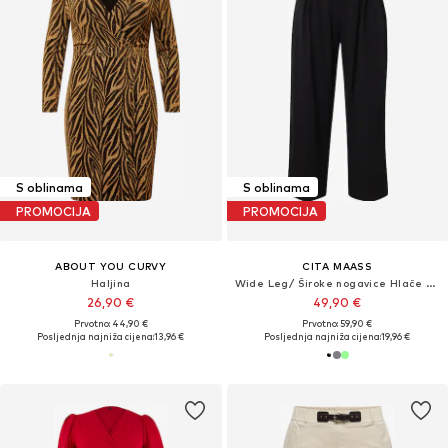
S oblinama
S oblinama
PROMOCIJA
PROMOCIJA
ABOUT YOU CURVY
CITA MAASS
Haljina
Wide Leg/ Široke nogavice Hlače na crtu
26,90 €
49,90 €
Prvotno: 44,90 €
Prvotno: 59,90 €
Posljednja najniža cijena:
13,96 €
Posljednja najniža cijena:
19,96 €