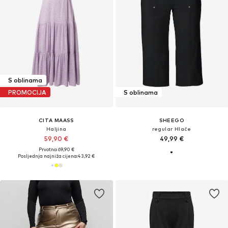
S oblinama
PROMOCIJA
S oblinama
CITA MAASS
SHEEGO
Haljina
regular Hlače
59,90 €
49,99 €
Prvotno: 69,90 €
Posljednja najniža cijena:
43,92 €