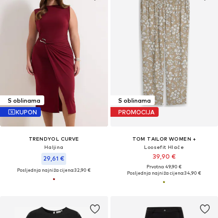
S oblinama
S oblinama
KUPON
PROMOCIJA
TRENDYOL CURVE
TOM TAILOR WOMEN +
Haljina
Loosefit Hlače
39,90 €
29,61 €
Prvotno: 49,90 €
Posljednja najniža cijena:
32,90 €
Posljednja najniža cijena:
34,90 €