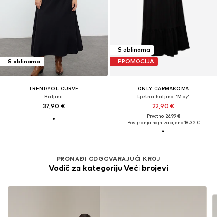
S oblinama
S oblinama
PROMOCIJA
TRENDYOL CURVE
ONLY CARMAKOMA
Haljina
Ljetna haljina 'May'
37,90 €
22,90 €
Prvotno: 26,99 €
Posljednja najniža cijena:
18,32 €
PRONAĐI ODGOVARAJUĆI KROJ
Vodič za kategoriju Veći brojevi