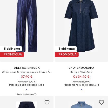
S oblinama
S oblinama
PROMOCIJA
PROMOCIJA
ONLY CARMAKOMA
ONLY CARMAKOMA
Wide Leg/ Široke nogavice Hlače 'CARLAZO'
Haljina 'CARAmy'
37,90 €
Od 34,90 €
Prvotno: 42,90 €
Prvotno: 59,90 €
Posljednja najniža cijena:
15,16 €
Posljednja najniža cijena:
31,41 €