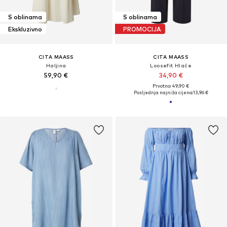
S oblinama
S oblinama
Ekskluzivno
PROMOCIJA
CITA MAASS
CITA MAASS
Haljina
Loosefit Hlače
59,90 €
34,90 €
Prvotno: 49,90 €
Posljednja najniža cijena:
13,96 €