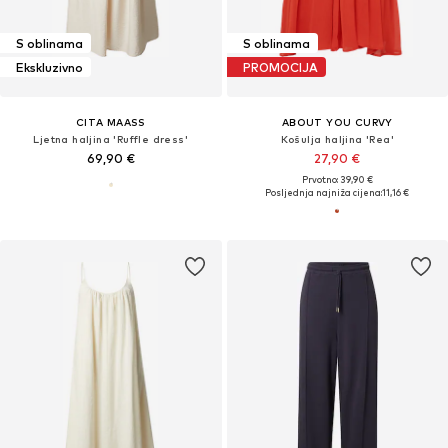
S oblinama
S oblinama
Ekskluzivno
PROMOCIJA
CITA MAASS
ABOUT YOU CURVY
Ljetna haljina 'Ruffle dress'
Košulja haljina 'Rea'
69,90 €
27,90 €
Prvotno: 39,90 €
Posljednja najniža cijena:
11,16 €