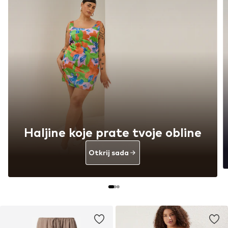
Haljine koje prate tvoje obline
Otkrij sada