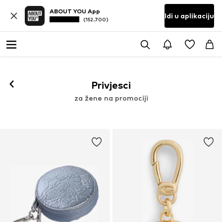
ABOUT YOU App
Idi u aplikaciju
(152.700)
Privjesci
za žene na promociji