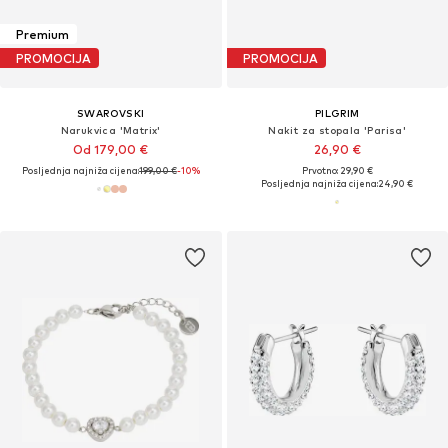
Premium
PROMOCIJA
PROMOCIJA
SWAROVSKI
PILGRIM
Narukvica 'Matrix'
Nakit za stopala 'Parisa'
Od 179,00 €
26,90 €
Posljednja najniža cijena:
199,00 €
-10%
Prvotno: 29,90 €
Posljednja najniža cijena:
24,90 €