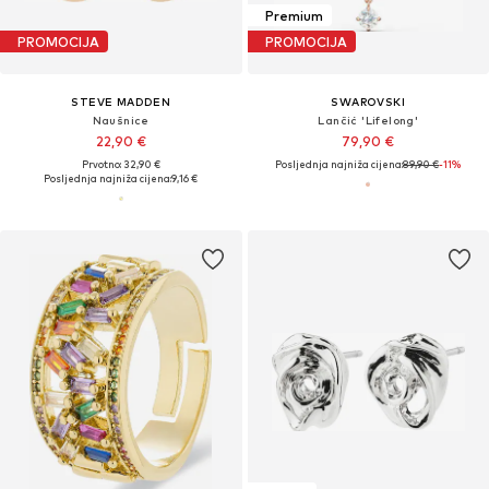
Premium
PROMOCIJA
PROMOCIJA
STEVE MADDEN
SWAROVSKI
Naušnice
Lančić 'Lifelong'
22,90 €
79,90 €
Prvotno: 32,90 €
Posljednja najniža cijena:
89,90 €
-11%
Posljednja najniža cijena:
9,16 €