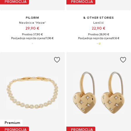
PROMOCIJA
PROMOCIJA
PILGRIM
& OTHER STORIES
Naušnice 'Haze'
Lančić
29,90 €
22,90 €
Prvotno: 37,90 €
Prvotno: 28,90 €
Posljednja najniža cijena:
11,96 €
Posljednja najniža cijena:
9,16 €
Premium
PROMOCIJA
PROMOCIJA