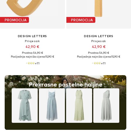
PROMOCIJA
PROMOCIJA
DESIGN LETTERS
DESIGN LETTERS
Privjesak
Privjesak
42,90 €
42,90 €
Prvotno: 54,90 €
Prvotno: 54,90 €
Posljednja najniža cijena:
15,90 €
Posljednja najniža cijena:
15,90 €
+
11
+
11
Prekrasne pastelne haljine