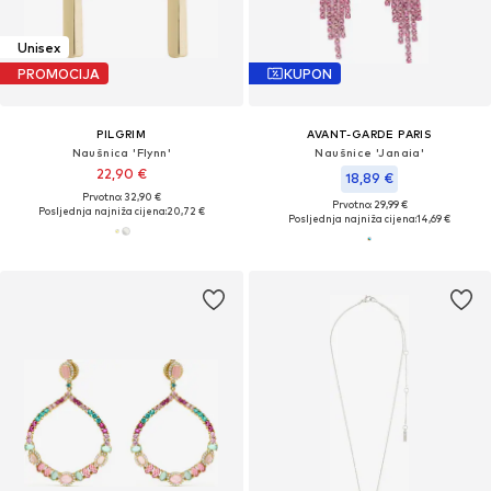
Unisex
PROMOCIJA
KUPON
PILGRIM
AVANT-GARDE PARIS
Naušnica 'Flynn'
Naušnice 'Janaia'
22,90 €
18,89 €
Prvotno: 32,90 €
Prvotno: 29,99 €
Posljednja najniža cijena:
20,72 €
Posljednja najniža cijena:
14,69 €