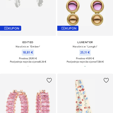
KUPON
KUPON
EDITED
LUXENTER
Naušnice 'Ember'
Naušnice 'Longki'
18,81 €
25,11 €
Prvotno: 29,90 €
Prvotno: 49,90 €
Posljednja najniža cijena:
8,36 €
Posljednja najniža cijena:
17,86 €