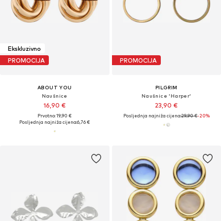
Ekskluzivno
PROMOCIJA
PROMOCIJA
ABOUT YOU
PILGRIM
Naušnice
Naušnice 'Harper'
16,90 €
23,90 €
Prvotno: 19,90 €
Posljednja najniža cijena:
29,90 €
-20%
Posljednja najniža cijena:
6,76 €