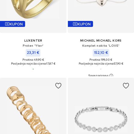
KUPON
KUPON
LUXENTER
MICHAEL MICHAEL KORS
Prsten 'Yter'
Komplet nakita 'LOVE'
23,31 €
152,10 €
Prvotno: 49,90 €
Prvotno: 199,00 €
Posljednja najniža cijena:
17,87 €
Posljednja najniža cijena:
57,90 €