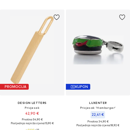
PROMOCIJA
KUPON
DESIGN LETTERS
LUXENTER
Privjesak
Privjesak 'Hamburger'
42,90 €
22,41 €
Prvotno: 54,90 €
Prvotno: 34,90 €
Posljednja najniža cijena:
15,90 €
Posljednja najniža cijena:
18,92 €
+
11