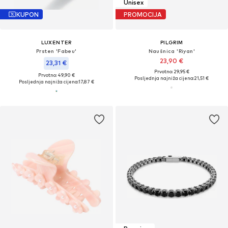
Unisex
KUPON
PROMOCIJA
LUXENTER
PILGRIM
Prsten 'Fabeu'
Naušnica 'Riyan'
23,90 €
23,31 €
Prvotno: 29,95 €
Prvotno: 49,90 €
Posljednja najniža cijena:
21,51 €
Posljednja najniža cijena:
17,87 €