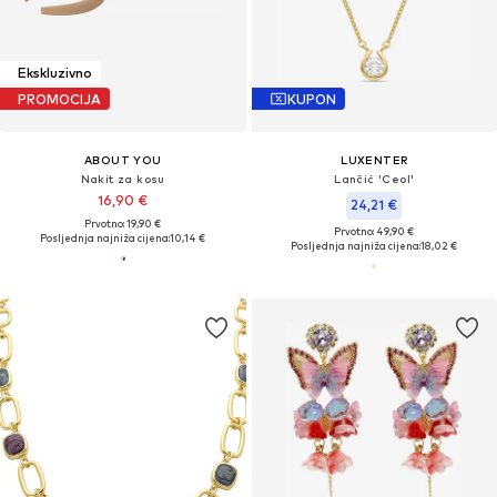
Ekskluzivno
PROMOCIJA
KUPON
ABOUT YOU
LUXENTER
Nakit za kosu
Lančić 'Ceol'
16,90 €
24,21 €
Prvotno: 19,90 €
Prvotno: 49,90 €
Posljednja najniža cijena:
10,14 €
Posljednja najniža cijena:
18,02 €