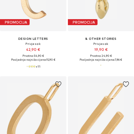
PROMOCIJA
PROMOCIJA
DESIGN LETTERS
& OTHER STORIES
Privjesak
Privjesak
42,90 €
19,90 €
Prvotno: 54,90 €
Prvotno: 24,90 €
Posljednja najniža cijena:
15,90 €
Posljednja najniža cijena:
7,96 €
+
11