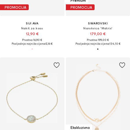
Premium
PROMOCIJA
PROMOCIJA
SUI AVA
SWAROVSKI
Nakit za kosu
Narukvica 'Matrix'
12,90 €
179,00 €
Prvotno: 16,90 €
Prvotno: 199,00 €
Posljednja najniža cijena:
5,16 €
Posljednja najniža cijena:
134,10 €
Ekskluzivno