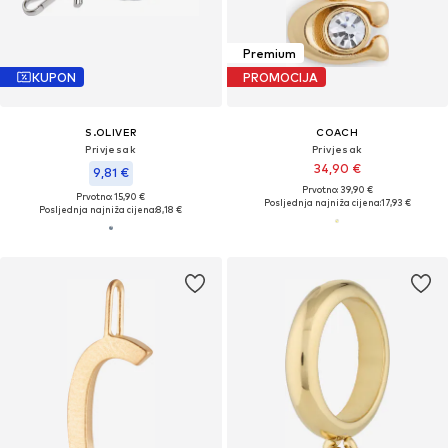
Premium
KUPON
PROMOCIJA
S.OLIVER
COACH
Privjesak
Privjesak
34,90 €
9,81 €
Prvotno: 39,90 €
Prvotno: 15,90 €
Posljednja najniža cijena:
17,93 €
Posljednja najniža cijena:
8,18 €