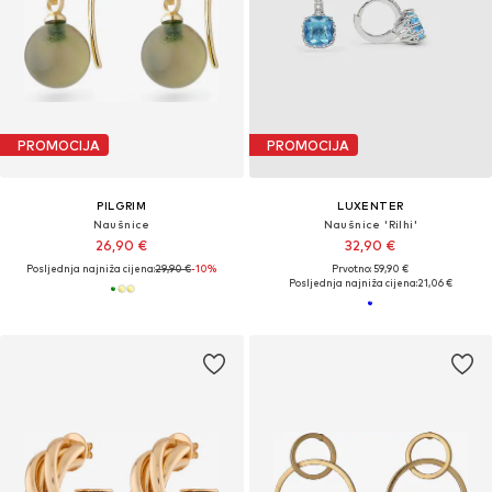
PROMOCIJA
PROMOCIJA
PILGRIM
LUXENTER
Naušnice
Naušnice 'Rilhi'
26,90 €
32,90 €
Posljednja najniža cijena:
29,90 €
-10%
Prvotno: 59,90 €
Posljednja najniža cijena:
21,06 €