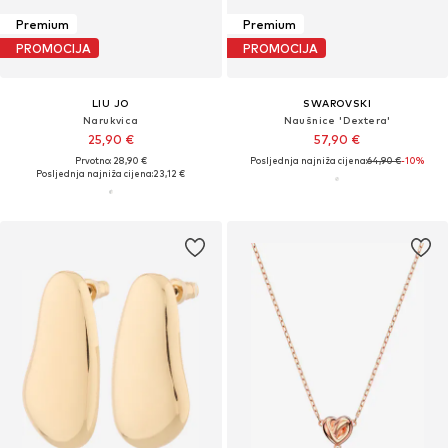
Premium
Premium
PROMOCIJA
PROMOCIJA
LIU JO
SWAROVSKI
Narukvica
Naušnice 'Dextera'
25,90 €
57,90 €
Prvotno: 28,90 €
Posljednja najniža cijena:
64,90 €
-10%
Posljednja najniža cijena:
23,12 €