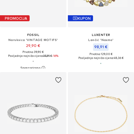
PROMOCIJA
KUPON
FOSSIL
LUXENTER
Narukvica 'VINTAGE MOTIFS'
Lančić 'Naxmo'
29,90 €
98,91 €
Prvotno: 39,90 €
Prvotno: 129,00 €
Posljednja najniža cijena:
35,91 €
-16%
Posljednja najniža cijena:
48,36 €