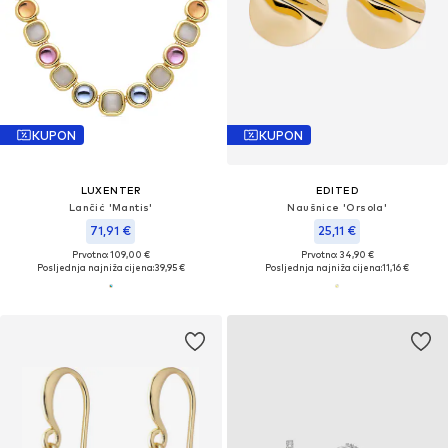
KUPON
KUPON
LUXENTER
EDITED
Lančić 'Mantis'
Naušnice 'Orsola'
71,91 €
25,11 €
Prvotno: 109,00 €
Prvotno: 34,90 €
Posljednja najniža cijena:
39,95 €
Posljednja najniža cijena:
11,16 €