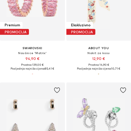
Premium
Ekskluzivno
PROMOCIJA
PROMOCIJA
SWAROVSKI
ABOUT YOU
Naušnice 'Matrix'
Nakit za kosu
94,90 €
12,90 €
Prvotno: 139,00 €
Prvotno: 14,90 €
Posljednja najniža cijena:
85,41 €
Posljednja najniža cijena:
10,71 €