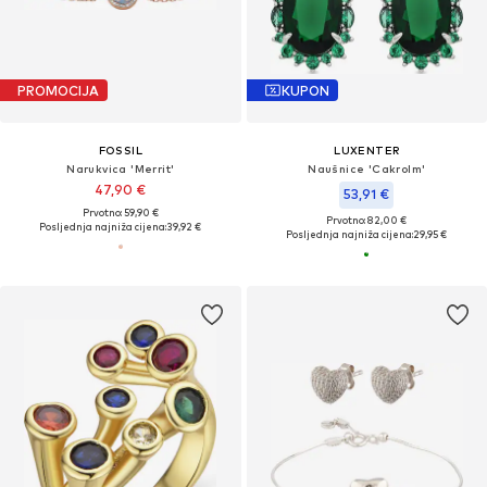
PROMOCIJA
KUPON
FOSSIL
LUXENTER
Narukvica 'Merrit'
Naušnice 'Cakrolm'
47,90 €
53,91 €
Prvotno: 59,90 €
Prvotno: 82,00 €
Posljednja najniža cijena:
39,92 €
Posljednja najniža cijena:
29,95 €