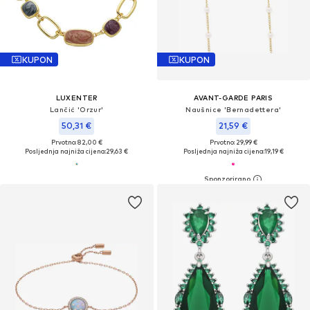
KUPON
KUPON
LUXENTER
AVANT-GARDE PARIS
Lančić 'Orzur'
Naušnice 'Bernadettera'
50,31 €
21,59 €
Prvotno: 82,00 €
Prvotno: 29,99 €
Posljednja najniža cijena:
29,63 €
Posljednja najniža cijena:
19,19 €