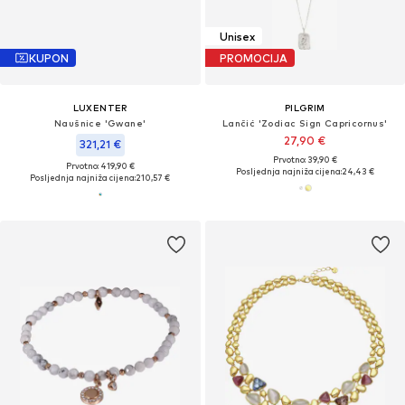
Unisex
KUPON
PROMOCIJA
LUXENTER
PILGRIM
Naušnice 'Gwane'
Lančić 'Zodiac Sign Capricornus'
27,90 €
321,21 €
Prvotno: 39,90 €
Prvotno: 419,90 €
Posljednja najniža cijena:
24,43 €
Posljednja najniža cijena:
210,57 €