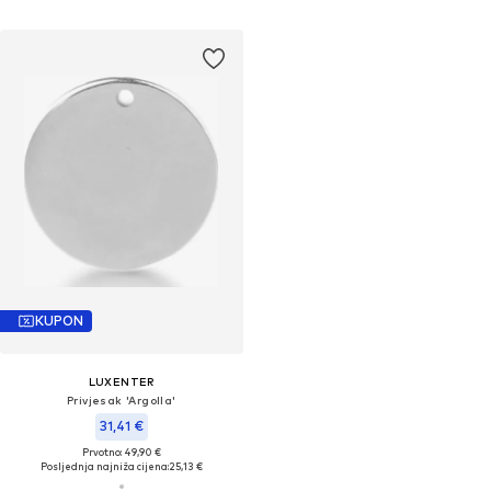
KUPON
LUXENTER
Privjesak 'Argolla'
31,41 €
Prvotno: 49,90 €
Posljednja najniža cijena:
25,13 €