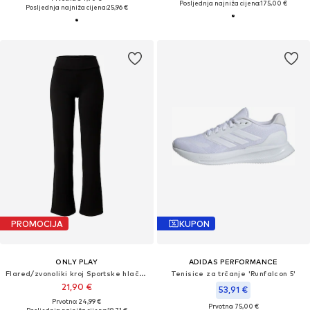
Posljednja najniža cijena:
175,00 €
Posljednja najniža cijena:
25,96 €
PROMOCIJA
KUPON
ONLY PLAY
ADIDAS PERFORMANCE
Flared/zvonoliki kroj Sportske hlače 'ONPFOLD'
Tenisice za trčanje 'Runfalcon 5'
21,90 €
53,91 €
Prvotno: 24,99 €
Prvotno: 75,00 €