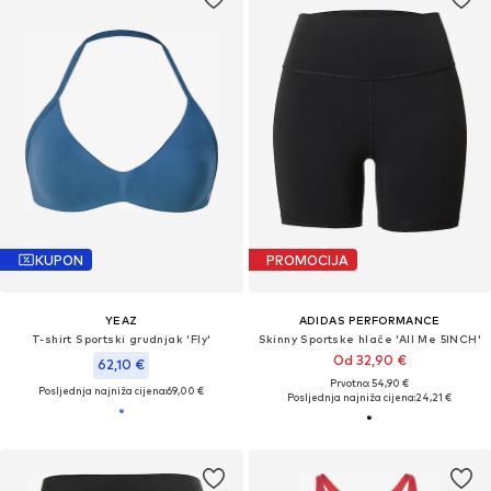
KUPON
PROMOCIJA
YEAZ
ADIDAS PERFORMANCE
T-shirt Sportski grudnjak 'Fly'
Skinny Sportske hlače 'All Me 5INCH'
Od 32,90 €
62,10 €
Prvotno: 54,90 €
Posljednja najniža cijena:
69,00 €
Posljednja najniža cijena:
24,21 €