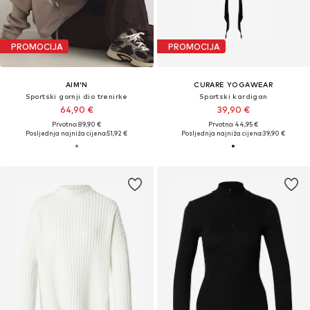
PROMOCIJA
PROMOCIJA
AIM'N
CURARE YOGAWEAR
Sportski gornji dio trenirke
Sportski kardigan
64,90 €
39,90 €
Prvotno: 89,90 €
Prvotno: 44,95 €
Posljednja najniža cijena:
51,92 €
Posljednja najniža cijena:
39,90 €