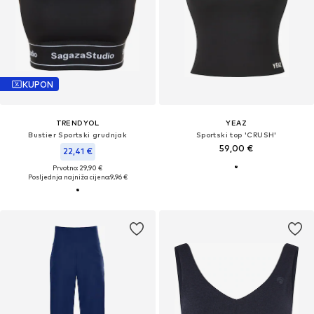
KUPON
TRENDYOL
YEAZ
Bustier Sportski grudnjak
Sportski top 'CRUSH'
59,00 €
22,41 €
Prvotno: 29,90 €
Posljednja najniža cijena:
9,96 €