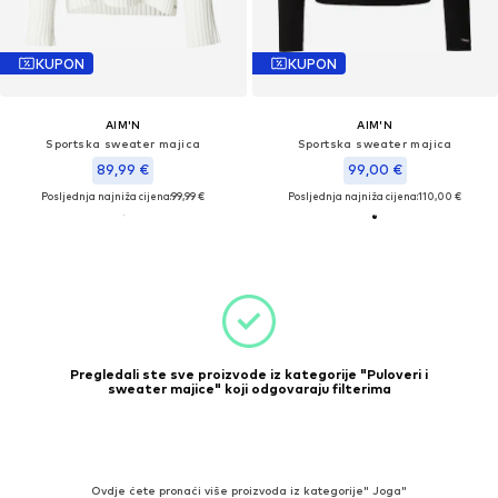
KUPON
KUPON
AIM'N
AIM'N
Sportska sweater majica
Sportska sweater majica
89,99 €
99,00 €
Posljednja najniža cijena:
99,99 €
Posljednja najniža cijena:
110,00 €
Pregledali ste sve proizvode iz kategorije "Puloveri i
sweater majice" koji odgovaraju filterima
Ovdje ćete pronaći više proizvoda iz kategorije" Joga"