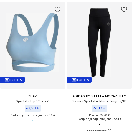
KUPON
KUPON
YEAZ
ADIDAS BY STELLA MCCARTNEY
Sportski top 'Cherie'
Skinny Sportske hlače 'Yoga 7/8'
67,50 €
76,41 €
Posljednja najniža cijena:
75,00 €
Prvotno: 99,90 €
Posljednja najniža cijena:
76,41 €