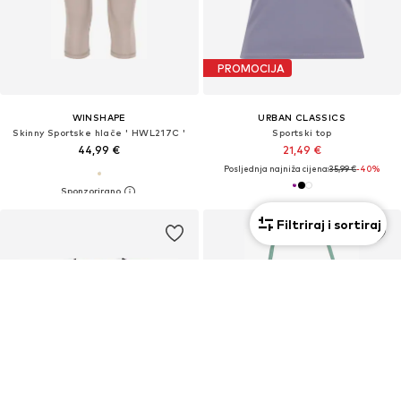
PROMOCIJA
WINSHAPE
URBAN CLASSICS
Skinny Sportske hlače ' HWL217C '
Sportski top
44,99 €
21,49 €
Posljednja najniža cijena:
35,99 €
-40%
Filtriraj i sortiraj