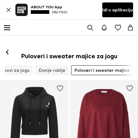
ABOUT YOU App
Idi u aplikaciju
(152.700)
Puloveri i sweater majice za jogu
Topovi za jogu
Donje rublje
Puloveri i sweater majice