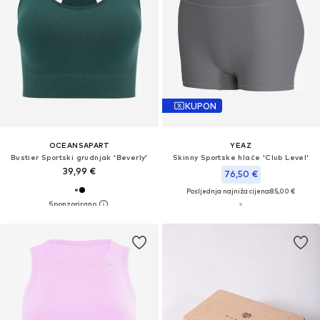
KUPON
OCEANSAPART
YEAZ
Bustier Sportski grudnjak 'Beverly'
Skinny Sportske hlače 'Club Level'
39,99 €
76,50 €
Posljednja najniža cijena:
85,00 €