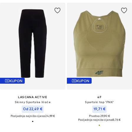
KUPON
KUPON
LASCANA ACTIVE
4F
Skinny Sportske hlače
Sportski top 'FNK'
Od 22,49 €
19,71 €
Posljednja najniža cijena:
24,99 €
Prvotno: 29,90 €
Posljednja najniža cijena:
8,76 €