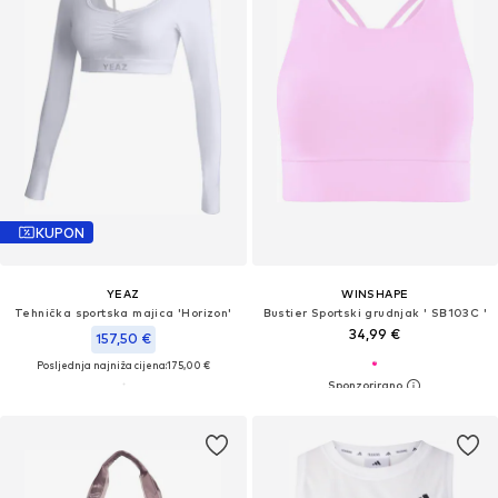
KUPON
YEAZ
WINSHAPE
Tehnička sportska majica 'Horizon'
Bustier Sportski grudnjak ' SB103C '
34,99 €
157,50 €
Posljednja najniža cijena:
175,00 €