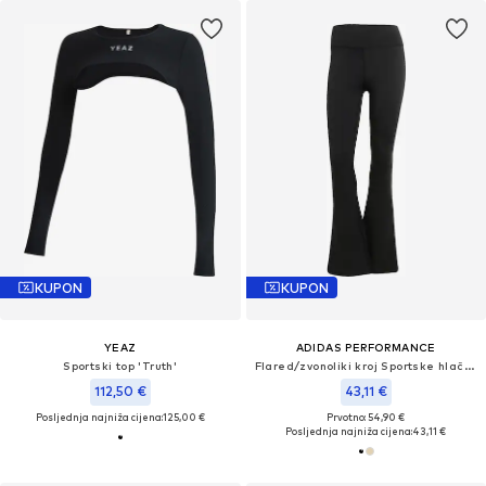
KUPON
KUPON
YEAZ
ADIDAS PERFORMANCE
Sportski top 'Truth'
Flared/zvonoliki kroj Sportske hlače 'All Me Essentials'
112,50 €
43,11 €
Posljednja najniža cijena:
125,00 €
Prvotno: 54,90 €
Posljednja najniža cijena:
43,11 €