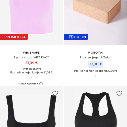
PROMOCIJA
KUPON
WINSHAPE
MOROTAI
Sportski top 'AET136C'
Blok za jogu 'JIZoku'
23,39 €
33,30 €
Prvotno: 25,99 €
Posljednja najniža cijena:
37,00 €
Posljednja najniža cijena:
21,05 €