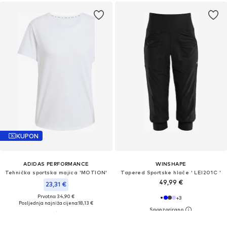
KUPON
ADIDAS PERFORMANCE
WINSHAPE
Tehnička sportska majica 'MOTION'
Tapered Sportske hlače ' LEI201C '
49,99 €
23,31 €
Prvotno: 34,90 €
+
3
Posljednja najniža cijena:
18,13 €