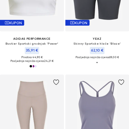
KUPON
KUPON
ADIDAS PERFORMANCE
YEAZ
Bustier Sportski grudnjak 'Power'
Skinny Sportske hlače 'Blaze'
35,91 €
62,10 €
Prvotno: 44,90 €
Posljednja najniža cijena:
69,00 €
Posljednja najniža cijena:
24,21 €