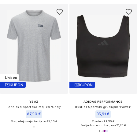
Unisex
KUPON
KUPON
YEAZ
ADIDAS PERFORMANCE
Tehnička sportska majica 'Chay'
Bustier Sportski grudnjak 'Power'
67,50 €
35,91 €
Posljednja najniža cijena:
75,00 €
Prvotno: 44,90 €
Posljednja najniža cijena:
21,90 €