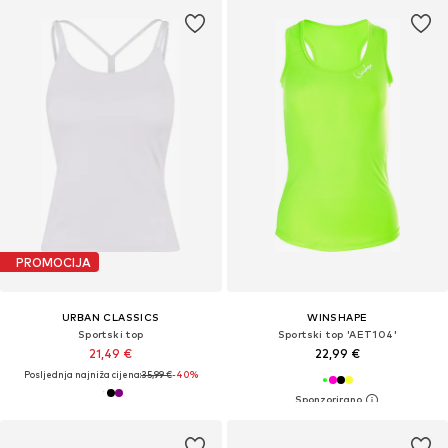
PROMOCIJA
URBAN CLASSICS
WINSHAPE
Sportski top
Sportski top 'AET104'
21,49 €
22,99 €
Posljednja najniža cijena:
35,99 €
-40%