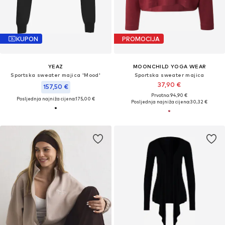
KUPON
PROMOCIJA
YEAZ
MOONCHILD YOGA WEAR
Sportska sweater majica 'Mood'
Sportska sweater majica
37,90 €
157,50 €
Prvotno: 94,90 €
Posljednja najniža cijena:
175,00 €
Posljednja najniža cijena:
30,32 €