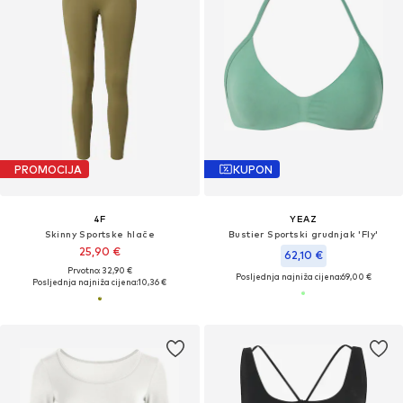
PROMOCIJA
KUPON
4F
YEAZ
Skinny Sportske hlače
Bustier Sportski grudnjak 'Fly'
25,90 €
62,10 €
Prvotno: 32,90 €
Posljednja najniža cijena:
69,00 €
Posljednja najniža cijena:
10,36 €