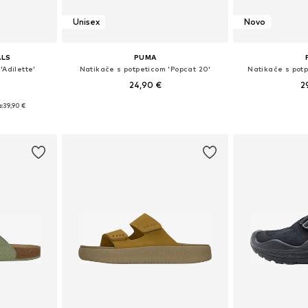
Unisex
Novo
ALS
PUMA
'Adilette'
Natikače s potpeticom 'Popcat 20'
Natikače s pot
24,90 €
2
:
39,90 €
Dostupno u više veličina
Dostupno 
ičina
Dodaj u košaricu
Dodaj 
icu