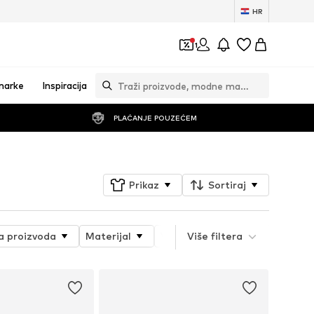
HR
1
marke
Inspiracija
PLAĆANJE POUZEĆEM
Prikaz
Sortiraj
ja proizvoda
Materijal
Vrsta potpetice
Više filtera
Visina p