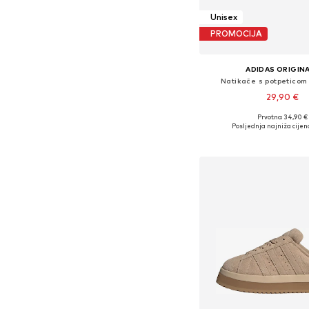
Unisex
PROMOCIJA
ADIDAS ORIGIN
Natikače s potpeticom 
29,90 €
+
3
Prvotno: 34,90 €
Dostupno u više vel
Posljednja najniža cijen
Dodaj u košar