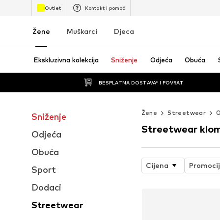
Outlet
Kontakt i pomoć
Žene
Muškarci
Djeca
Ekskluzivna kolekcija
Sniženje
Odjeća
Obuća
BESPLATNA DOSTAVA* I POVRAT
Žene
Streetwear
Sniženje
Streetwear klo
Odjeća
Obuća
Cijena
Promoci
Sport
Dodaci
Streetwear