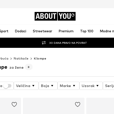
ABOUT
YOU
Sport
Dodaci
Streetwear
Premium
Top 100
Modne 
30 DANA PRAVO NA POVRAT
Obuća
Natikače
Klompe
mpe
za žene
8
ja
Veličina
Boja
Marke
Uzorak
Seri