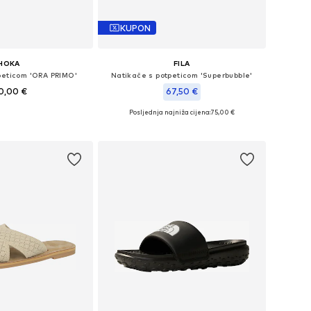
KUPON
HOKA
FILA
peticom 'ORA PRIMO'
Natikače s potpeticom 'Superbubble'
0,00 €
67,50 €
Posljednja najniža cijena:
75,00 €
u više veličina
Dostupne veličine: 38, 39, 40, 41
u košaricu
Dodaj u košaricu