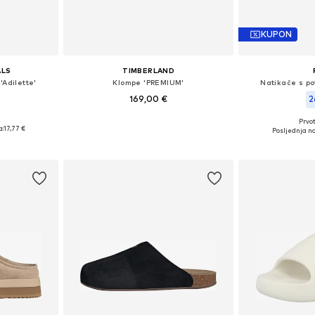
KUPON
ALS
TIMBERLAND
'Adilette'
Klompe 'PREMIUM'
Natikače s po
169,00 €
2
Prvot
ičina
Dostupno u više veličina
Dostupne velič
a:
17,77 €
Posljednja na
icu
Dodaj u košaricu
Dodaj 