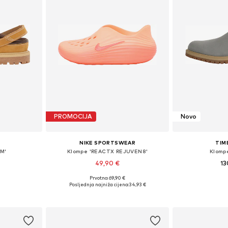
PROMOCIJA
Novo
NIKE SPORTSWEAR
TIM
M'
Klompe 'REACTX REJUVEN8'
Klomp
49,90 €
13
+
2
Prvotno: 69,90 €
ičina
Dostupne veličine: 38, 39
Dostupno 
Posljednja najniža cijena:
34,93 €
icu
Dodaj u košaricu
Dodaj 