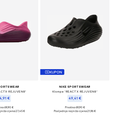
KUPON
SPORTSWEAR
NIKE SPORTSWEAR
ACTX REJUVEN8'
Klompe 'REACTX REJUVEN8'
4,91 €
49,41 €
+
2
+
2
no: 69,90 €
Prvotno: 69,90 €
ne: 36,5, 38, 39, 40,5
Dostupne veličine: 36,5, 38, 39, 40,5
jniža cijena:
27,45 €
Posljednja najniža cijena:
21,96 €
u košaricu
Dodaj u košaricu