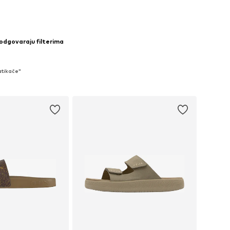
 odgovaraju filterima
atikače"