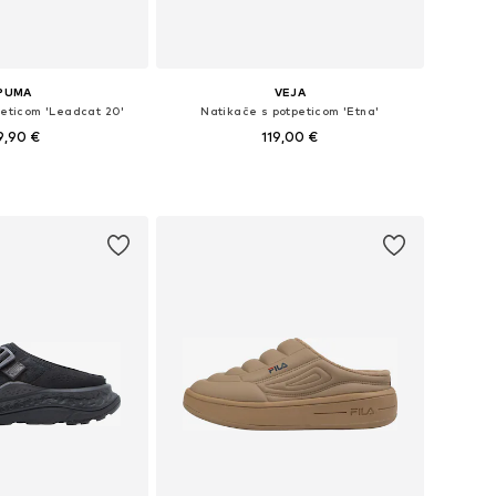
PUMA
VEJA
peticom 'Leadcat 20'
Natikače s potpeticom 'Etna'
9,90 €
119,00 €
u više veličina
Dostupne veličine: 37, 38, 39, 40, 41, 42
u košaricu
Dodaj u košaricu