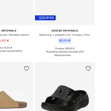
KUPON
 ORIGINALS
ADIDAS ORIGINALS
ticom 'Adilette Ayoon'
Natikače s potpeticom 'Campus 00s'
4,90 €
80,91 €
no: 75,00 €
Prvotno: 129,00 €
u više veličina
Dostupno u više veličina
niža cijena:
43,92 €
Posljednja najniža cijena:
52,43 €
u košaricu
Dodaj u košaricu