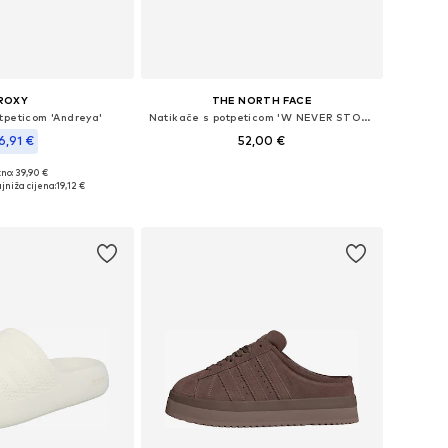
ROXY
THE NORTH FACE
tpeticom 'Andreya'
Natikače s potpeticom 'W NEVER STOP CUSH SLIDE'
6,91 €
52,00 €
no: 39,90 €
Dostupne veličine: 36, 37, 38, 39, 40, 41
ine: 36, 37, 38, 40
jniža cijena:
19,12 €
Dodaj u košaricu
u košaricu