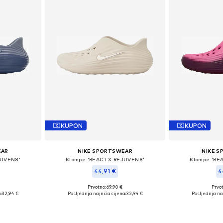
KUPON
KUPON
EAR
NIKE SPORTSWEAR
NIKE 
JUVEN8'
Klompe 'REACTX REJUVEN8'
Klompe 'RE
44,91 €
4
+
2
Prvotno: 69,90 €
Prvot
38, 39
Dostupne veličine: 39
Dostupne veliči
:
32,94 €
Posljednja najniža cijena:
32,94 €
Posljednja na
icu
Dodaj u košaricu
Dodaj 