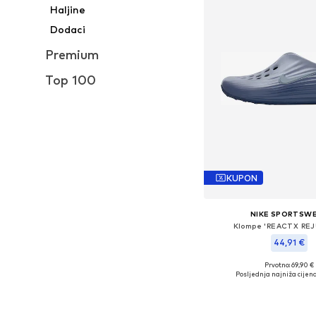
Haljine
Dodaci
Premium
Top 100
KUPON
NIKE SPORTSW
Klompe 'REACTX RE
44,91 €
+
2
Prvotno: 69,90 €
Dostupne veličine: 
Posljednja najniža cijena
Dodaj u košar