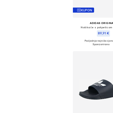
KUPON
ADIDAS ORIGIN
Natikače s potpeticom 
89,91 €
Posljednja najniža cijena
Dostupno u više vel
Dodaj u košar