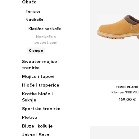
Obuća
Tenisice
Natikače
Klasične natikače
Natikače s
potpeticom
Klompe
Sweater majice i
trenirke
Majice i topovi
Hlače i traperice
TIMBERLAND
Klompe 'PREMIU
Kratke hlače i
169,00 €
Suknje
Sportske trenirke
Dostupno u više vel
Pletivo
Dodaj u košar
Bluze i košulje
Jakne i Sakoi