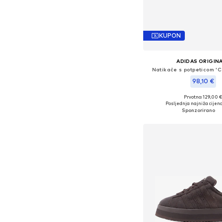
KUPON
ADIDAS ORIGIN
Natikače s potpeticom '
98,10 €
Prvotno: 129,00 
Dostupno u više vel
Posljednja najniža cijena
Dodaj u košar