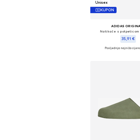
Unisex
KUPON
ADIDAS ORIGIN
Natikače s potpeticom 
35,91 €
Posljednja najniža cijena
Dostupno u više vel
Dodaj u košar