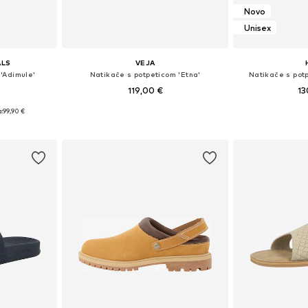
Novo
Unisex
ALS
VEJA
'Adimule'
Natikače s potpeticom 'Etna'
Natikače s pot
119,00 €
13
:
99,90 €
Dostupno u više veličina
Dostupno 
ičina
Dodaj u košaricu
Dodaj 
icu