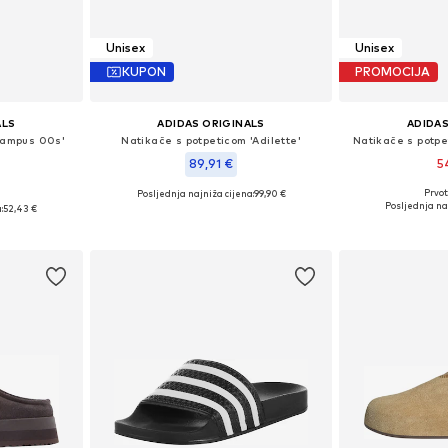
Unisex
Unisex
KUPON
PROMOCIJA
ALS
ADIDAS ORIGINALS
ADIDAS
Campus 00s'
Natikače s potpeticom 'Adilette'
Natikače s potpe
89,91 €
5
Prvot
Posljednja najniža cijena:
99,90 €
€
Dostupno 
ičina
Dostupno u više veličina
Posljednja naj
:
52,43 €
Dodaj 
icu
Dodaj u košaricu