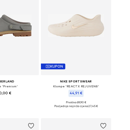
KUPON
BERLAND
NIKE SPORTSWEAR
e 'Premium'
Klompe 'REACTX REJUVEN8'
0,00 €
44,91 €
+
2
Prvotno: 69,90 €
u više veličina
Dostupne veličine: 36,5, 38, 39, 40,5
Posljednja najniža cijena:
27,45 €
u košaricu
Dodaj u košaricu