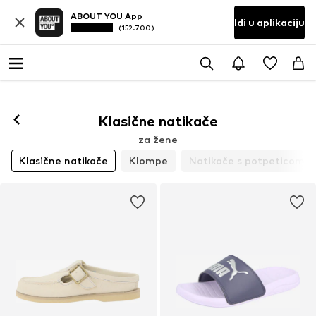
ABOUT YOU App
Idi u aplikaciju
(152.700)
Klasične natikače
za žene
Klasične natikače
Klompe
Natikače s potpeticom