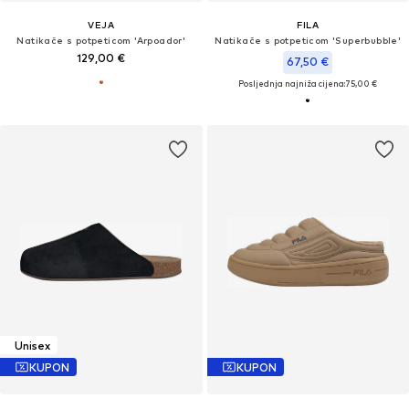
VEJA
FILA
Natikače s potpeticom 'Arpoador'
Natikače s potpeticom 'Superbubble'
129,00 €
67,50 €
Posljednja najniža cijena:
75,00 €
Unisex
KUPON
KUPON