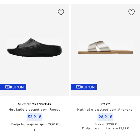
KUPON
KUPON
NIKE SPORTSWEAR
ROXY
Natikače s potpeticom 'React'
Natikače s potpeticom 'Andreya'
53,91 €
26,91 €
Posljednja najniža cijena:
59,90 €
Prvotno: 39,90 €
Posljednja najniža cijena:
23,92 €