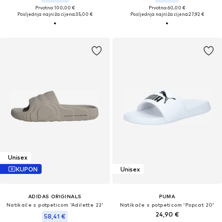
Prvotno: 100,00 €
Prvotno: 60,00 €
Posljednja najniža cijena:
35,00 €
Posljednja najniža cijena:
27,92 €
Unisex
KUPON
Unisex
ADIDAS ORIGINALS
PUMA
Natikače s potpeticom 'Adilette 22'
Natikače s potpeticom 'Popcat 20'
24,90 €
58,41 €