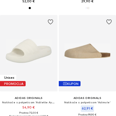
52,00 €
29,90 €
Unisex
PROMOCIJA
KUPON
ADIDAS ORIGINALS
ADIDAS ORIGINALS
Natikače s potpeticom 'Adilette Ayoon'
Natikače s potpeticom 'Adimule'
54,90 €
62,91 €
Prvotno: 75,00 €
Prvotno: 99,90 €