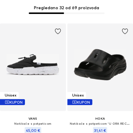
Pregledano 32 od 69 proizvoda
Unisex
Unisex
KUPON
KUPON
VANS
HOKA
Natikače s potpeticom
Natikače s potpeticom 'U ORA RECOVERY SLIDE 3'
45,00 €
31,41 €