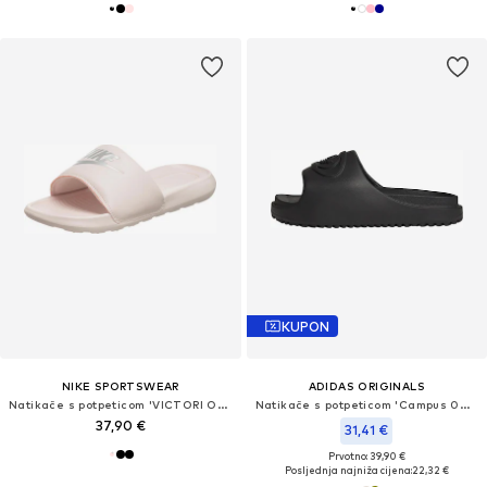
KUPON
NIKE SPORTSWEAR
ADIDAS ORIGINALS
Natikače s potpeticom 'VICTORI ONE '
Natikače s potpeticom 'Campus 00S'
37,90 €
31,41 €
Prvotno: 39,90 €
Posljednja najniža cijena:
22,32 €