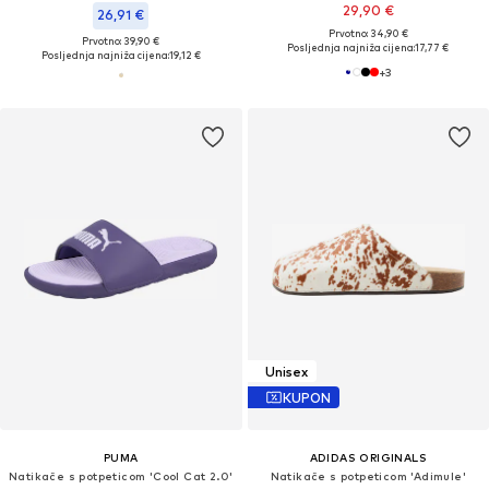
29,90 €
26,91 €
Prvotno: 34,90 €
Prvotno: 39,90 €
Posljednja najniža cijena:
17,77 €
Posljednja najniža cijena:
19,12 €
+
3
Unisex
KUPON
PUMA
ADIDAS ORIGINALS
Natikače s potpeticom 'Cool Cat 2.0'
Natikače s potpeticom 'Adimule'