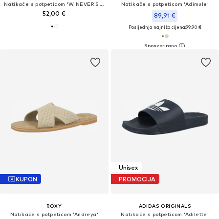
Natikače s potpeticom 'W NEVER STOP CUSH SLIDE'
Natikače s potpeticom 'Adimule'
52,00 €
89,91 €
Posljednja najniža cijena:
99,90 €
Unisex
KUPON
PROMOCIJA
ROXY
ADIDAS ORIGINALS
Natikače s potpeticom 'Andreya'
Natikače s potpeticom 'Adilette'