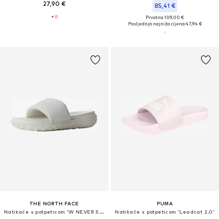
27,90 €
85,41 €
Prvotno: 109,00 €
Posljednja najniža cijena:
47,94 €
THE NORTH FACE
PUMA
Natikače s potpeticom 'W NEVER STOP CUSH SLIDE'
Natikače s potpeticom 'Leadcat 2.0'