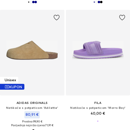
Unisex
KUPON
ADIDAS ORIGINALS
FILA
Natikače s potpeticom 'Adilette'
Natikače s potpeticom 'Morro Bay'
40,00 €
80,91 €
Prvotno: 99,90 €
Posljednja najniža cijena:
71,91 €