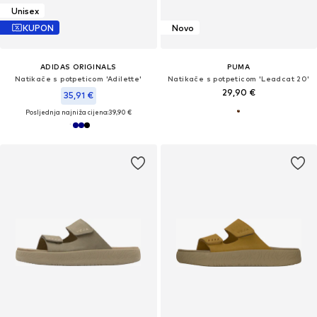
Unisex
KUPON
Novo
ADIDAS ORIGINALS
PUMA
Natikače s potpeticom 'Adilette'
Natikače s potpeticom 'Leadcat 20'
29,90 €
35,91 €
Posljednja najniža cijena:
39,90 €