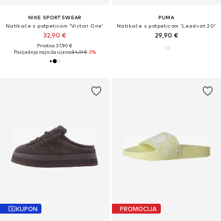
NIKE SPORTSWEAR
PUMA
Natikače s potpeticom 'Victori One'
Natikače s potpeticom 'Leadcat 20'
32,90 €
29,90 €
Prvotno: 37,90 €
Posljednja najniža cijena:
34,11 €
-3%
KUPON
PROMOCIJA