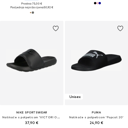
Prvotno: 75,00 €
Posljednja najniža cijena:
50,92 €
Unisex
NIKE SPORTSWEAR
PUMA
Natikače s potpeticom 'VICTORI ONE SLIDE'
Natikače s potpeticom 'Popcat 20'
37,90 €
24,90 €