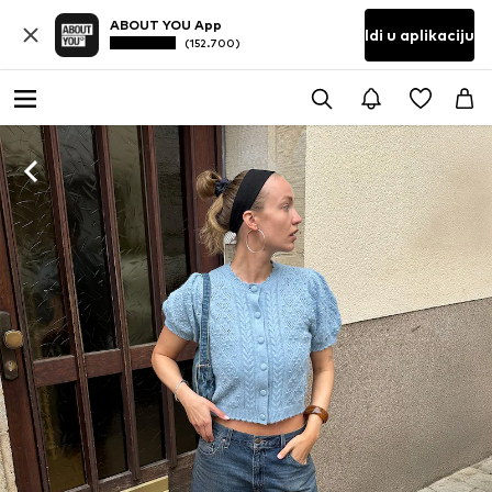
ABOUT YOU App
Idi u aplikaciju
(152.700)