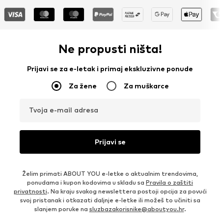
Ne propusti ništa!
Prijavi se za e-letak i primaj ekskluzivne ponude
Za žene
Za muškarce
Tvoja e-mail adresa
Prijavi se
Želim primati ABOUT YOU e-letke o aktualnim trendovima,
ponudama i kupon kodovima u skladu sa
Pravila o zaštiti
privatnosti
. Na kraju svakog newslettera postoji opcija za povući
svoj pristanak i otkazati daljnje e-letke ili možeš to učiniti sa
slanjem poruke na
sluzbazakorisnike@aboutyou.hr
.