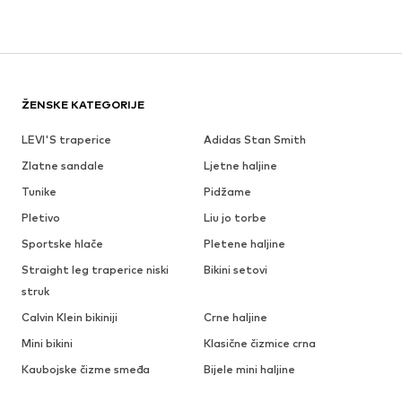
ŽENSKE KATEGORIJE
LEVI'S traperice
Adidas Stan Smith
Zlatne sandale
Ljetne haljine
Tunike
Pidžame
Pletivo
Liu jo torbe
Sportske hlače
Pletene haljine
Straight leg traperice niski
Bikini setovi
struk
Calvin Klein bikiniji
Crne haljine
Mini bikini
Klasične čizmice crna
Kaubojske čizme smeđa
Bijele mini haljine