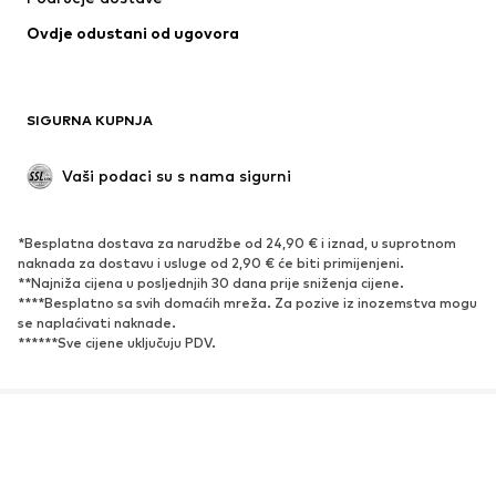
Donje rublje
Bluze i tunike
Ovdje odustani od ugovora
Kaputi
Suknje
Kupaći kostimi
Sweater majice i trenirke
Sakoi
Kombinezoni
SIGURNA KUPNJA
Veći brojevi
Odjeća za trudnice
Posebne prigode
Ekskluzivno
Vaši podaci su s nama sigurni
Recikliranje
*Besplatna dostava za narudžbe od 24,90 € i iznad, u suprotnom
OBUĆA
naknada za dostavu i usluge od 2,90 € će biti primijenjeni.
**Najniža cijena u posljednjih 30 dana prije sniženja cijene.
Novo
Popularno
****Besplatno sa svih domaćih mreža. Za pozive iz inozemstva mogu
se naplaćivati ​​naknade.
Tenisice
Čizmice
******Sve cijene uključuju PDV.
Salonke & visoke pete
Čizme
Sandale
Niske cipele
Sportska obuća
Balerinke
O nama
Mediji
Karijera
Zaštita podataka
Natikače
Papuče
Opći uvjeti poslovanja
Osnovne informacije
Ekskluzivno
Pristupačnost
Sigurnost proizvoda