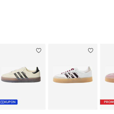
KUPON
PROM