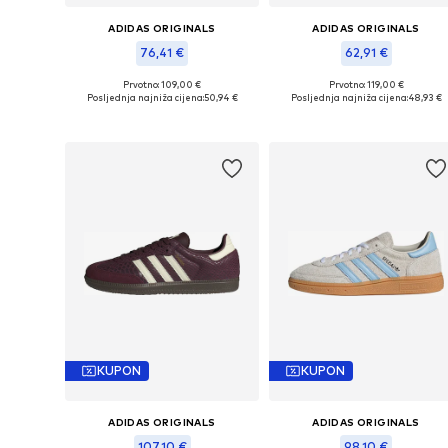
ADIDAS ORIGINALS
ADIDAS ORIGINALS
76,41 €
62,91 €
Prvotno: 109,00 €
Prvotno: 119,00 €
Dostupno u više veličina
Dostupno u više veličina
Posljednja najniža cijena:
50,94 €
Posljednja najniža cijena:
48,93 €
Dodaj u košaricu
Dodaj u košaricu
KUPON
KUPON
ADIDAS ORIGINALS
ADIDAS ORIGINALS
107,10 €
98,10 €