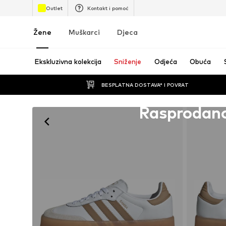
Outlet
Kontakt i pomoć
Žene
Muškarci
Djeca
Ekskluzivna kolekcija
Sniženje
Odjeća
Obuća
BESPLATNA DOSTAVA* I POVRAT
Nažalost nestalo sa zaliha
Rasprodan