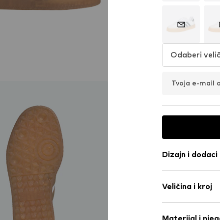
Odaberi velič
Tvoja e-mail 
Dizajn i dodaci
Logo print
Veličina i kroj
Koža
S platformo
Visina potpet
Okrugli vrh
Materijal i nje