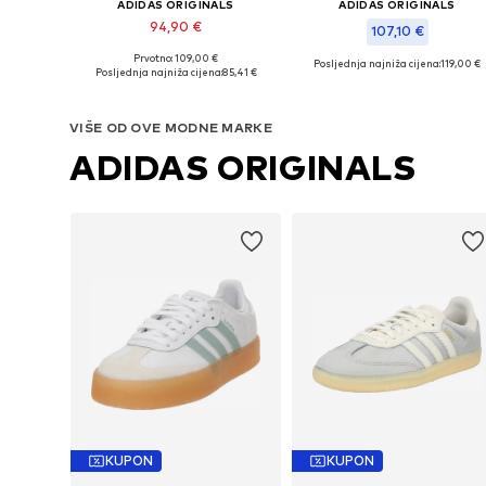
ADIDAS ORIGINALS
ADIDAS ORIGINALS
94,90 €
107,10 €
Prvotno: 109,00 €
Posljednja najniža cijena:
119,00 €
Dostupno u više veličina
Posljednja najniža cijena:
85,41 €
Dostupno u više veličina
Dodaj u košaricu
Dodaj u košaricu
VIŠE OD OVE MODNE MARKE
ADIDAS ORIGINALS
KUPON
KUPON