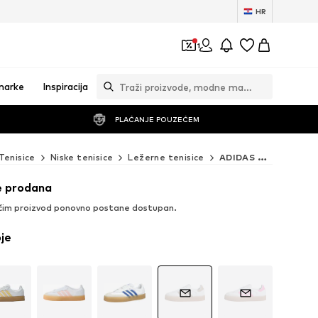
HR
1
marke
Inspiracija
PLAĆANJE POUZEĆEM
Tenisice
Niske tenisice
Ležerne tenisice
ADIDAS ORIGINALS Ležerne tenisice
e prodana
čim proizvod ponovno postane dostupan.
oje