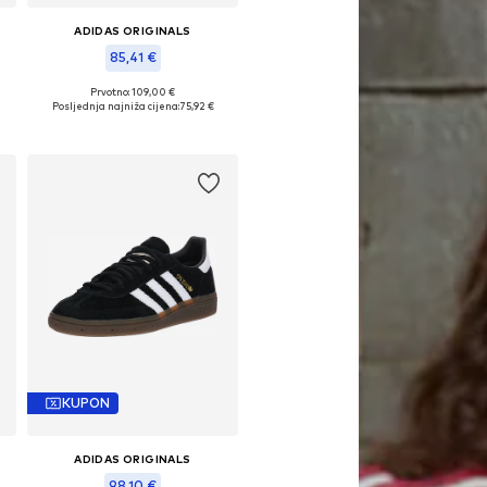
ADIDAS ORIGINALS
85,41 €
Prvotno: 109,00 €
Dostupno u više veličina
Posljednja najniža cijena:
75,92 €
Dodaj u košaricu
KUPON
ADIDAS ORIGINALS
98,10 €