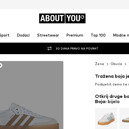
ABOUT
YOU
Sport
Dodaci
Streetwear
Premium
Top 100
Modne 
30 DANA PRAVO NA POVRAT
o
Žene
Obuća
Tražena boja j
Podsjetit ćemo te 
Otkrij druge b
Boja
:
bijela