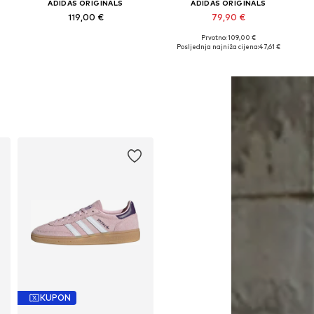
ADIDAS ORIGINALS
ADIDAS ORIGINALS
119,00 €
79,90 €
+
2
Prvotno: 109,00 €
Dostupno u više veličina
Dostupno u više veličina
Posljednja najniža cijena:
47,61 €
Dodaj u košaricu
Dodaj u košaricu
KUPON