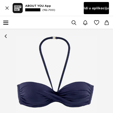
ABOUT YOU App
Idi u aplikaciju
(152.700)