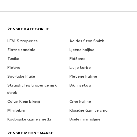
ŽENSKE KATEGORIJE
LEVI'S traperice
Adidas Stan Smith
Zlatne sandale
Ljetne haljine
Tunike
Pidžame
Pletivo
Liu jo torbe
Sportske hlače
Pletene haljine
Straight leg traperice niski
Bikini setovi
struk
Calvin Klein bikiniji
Crne haljine
Mini bikini
Klasične čizmice crna
Kaubojske čizme smeđa
Bijele mini haljine
ŽENSKE MODNE MARKE