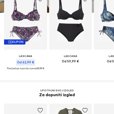
KUPON
LASCANA
LASCANA
LA
Od 59,99 €
Od 5
Od 62,99 €
Posljednja najniža cijena:
69,99 €
UPOTPUNI SVOJ IZGLED
Za dopuniti izgled