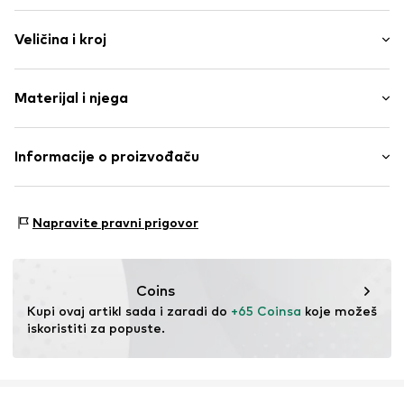
Jednobojno
Veličina i kroj
Drapirano/nabrano
Bandeau
Model je visok 1.79m i nosi veličinu S B (Međunarodna)
Multiway naramenice
Materijal i njega
Sa žicom
Pola košarice
Materijal: 11% Elastan, 89% Poliamid - PA
Informacije o proizvođaču
Odvojive naramenice
Podstava: 100% Poliamid - PA
Regular fit
Lascana Handelsgesellschaft mbH
Werner-Otto-Straße 1-7
Br. proizvoda
LAS3192003000017
Napravite pravni prigovor
22179 Hamburg
service@lascana.de
Coins
Kupi ovaj artikl sada i zaradi do 
+65 Coinsa
 koje možeš 
iskoristiti za popuste.