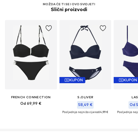
MOŽDA ĆE TI SE I OVO SVIDJETI
Slični proizvodi
KUPON
KUPON
FRENCH CONNECTION
S.OLIVER
LA
Od 69,99 €
58,49 €
Od 5
Posljednja najniža cijena:
64,99 €
Posljednja najn