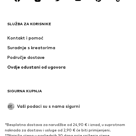
ODJEĆA
SLUŽBA ZA KORISNIKE
Novo
Popularno
Haljine
Traperice
Kontakt i pomoć
Majice i topovi
Hlače
Suradnje s kreatorima
Jakne
Puloveri i pletivo
Područje dostave
Donje rublje
Bluze i tunike
Ovdje odustani od ugovora
Kaputi
Suknje
Kupaći kostimi
Sweater majice i trenirke
Sakoi
Kombinezoni
SIGURNA KUPNJA
Veći brojevi
Odjeća za trudnice
Posebne prigode
Ekskluzivno
Vaši podaci su s nama sigurni
Recikliranje
*Besplatna dostava za narudžbe od 24,90 € i iznad, u suprotnom
OBUĆA
naknada za dostavu i usluge od 2,90 € će biti primijenjeni.
**Najniža cijena u posljednjih 30 dana prije sniženja cijene.