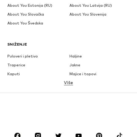
About You Estonija (RU)
About You Latvija (RU)
About You Slovačka
About You Slovenija
About You Švedska
SNIŽENJE
Puloveri i pletivo
Haljine
Traperice
Jakne
Kaputi
Majice i topovi
Više
Hlače
Donje rublje
Suknje
Bluze i tunike
Sweater majice i trenirke
Sakoi
Kupaći kostimi
Kombinezoni
Veći brojevi
Odjeća za trudnice
Obuća
Sport
Dodaci
Premium