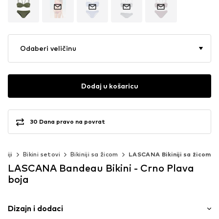
Odaberi veličinu
Dodaj u košaricu
30 Dana pravo na povrat
kiniji
Bikini setovi
Bikiniji sa žicom
LASCANA Bikiniji sa žicom
LASCANA Bandeau Bikini - Crno Plava
boja
Dizajn i dodaci