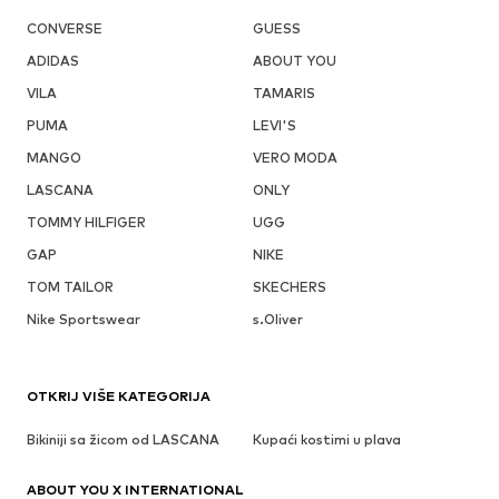
CONVERSE
GUESS
ADIDAS
ABOUT YOU
VILA
TAMARIS
PUMA
LEVI'S
MANGO
VERO MODA
LASCANA
ONLY
TOMMY HILFIGER
UGG
GAP
NIKE
TOM TAILOR
SKECHERS
Nike Sportswear
s.Oliver
OTKRIJ VIŠE KATEGORIJA
Bikiniji sa žicom od LASCANA
Kupaći kostimi u plava
ABOUT YOU X INTERNATIONAL