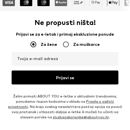
Ne propusti ništa!
Prijavi se za e-letak i primaj ekskluzivne ponude
Za žene
Za muškarce
Tvoja e-mail adresa
Prijavi se
Želim primati ABOUT YOU e-letke o aktualnim trendovima,
ponudama i kupon kodovima u skladu sa
Pravila o zaštiti
privatnosti
. Na kraju svakog newslettera postoji opcija za povući
svoj pristanak i otkazati daljnje e-letke ili možeš to učiniti sa
slanjem poruke na
sluzbazakorisnike@aboutyou.hr
.