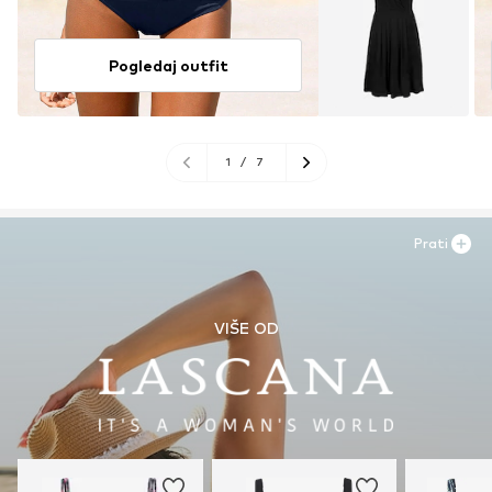
Pogledaj outfit
1
/
7
Prati
VIŠE OD