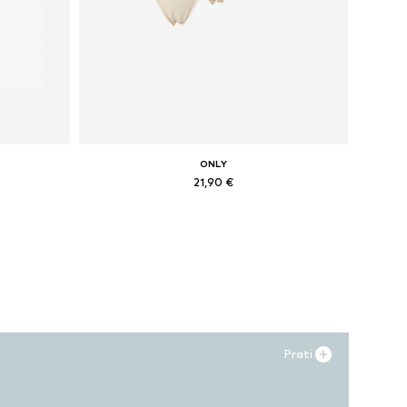
ONLY
21,90 €
 XL
Dostupne veličine: XS-S, S-M, M-L, L-XL
Dodaj u košaricu
Prati