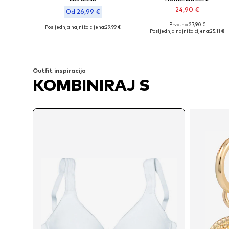
24,90 €
Od 26,99 €
Prvotno: 27,90 €
Posljednja najniža cijena:
29,99 €
Dostupno u više veličina
Dostupno u više veličina
Posljednja najniža cijena:
25,11 €
Dodaj u košaricu
Dodaj u košaricu
Outfit inspiracija
KOMBINIRAJ S