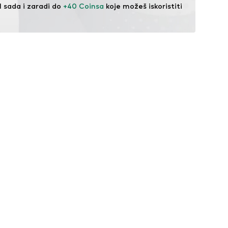
l sada i zaradi do 
+40 Coinsa
 koje možeš iskoristiti 