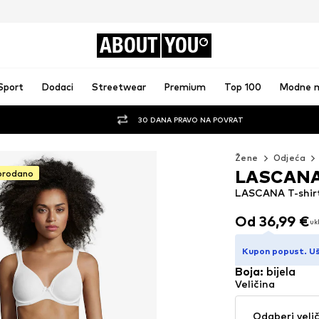
ABOUT
YOU
Sport
Dodaci
Streetwear
Premium
Top 100
Modne 
30 DANA PRAVO NA POVRAT
Žene
Odjeća
LASCAN
prodano
LASCANA T-shirt 
Od 36,99 €
uk
Od 36,99 €
uk
Kupon popust. U
Boja
:
bijela
Veličina
Odaberi veli