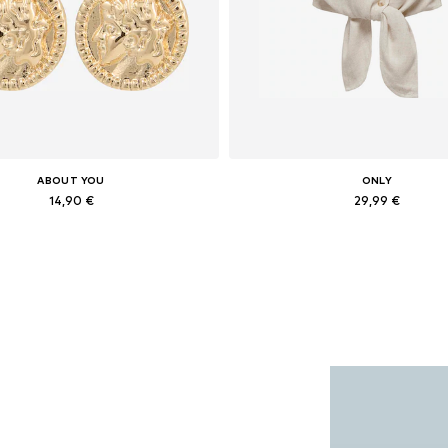
ABOUT YOU
ONLY
14,90 €
29,99 €
Dostupne veličine: One Size
Dostupne veličine: XS, S, M, L,
Dodaj u košaricu
Dodaj u košaricu