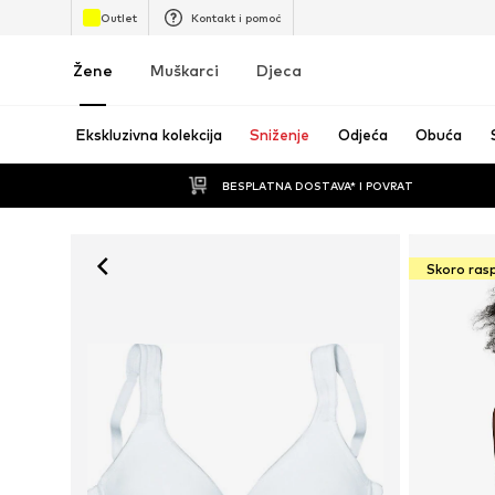
Outlet
Kontakt i pomoć
Žene
Muškarci
Djeca
Ekskluzivna kolekcija
Sniženje
Odjeća
Obuća
BESPLATNA DOSTAVA* I POVRAT
Skoro ras