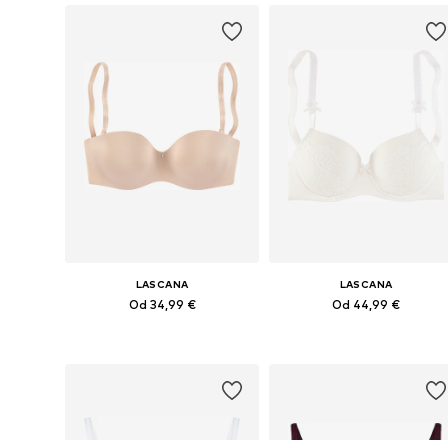
LASCANA
LASCANA
Od 34,99 €
Od 44,99 €
Dostupno u više veličina
Dostupno u više veličina
Dodaj u košaricu
Dodaj u košaricu