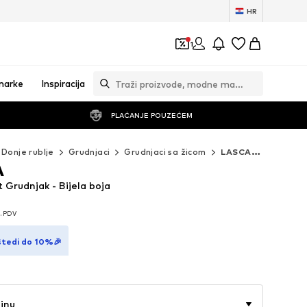
HR
1
marke
Inspiracija
PLAĆANJE POUZEĆEM
Donje rublje
Grudnjaci
Grudnjaci sa žicom
LASCANA Grudnjaci sa žicom
A
Grudnjak - Bijela boja
l. PDV
l. PDV
štedi do 10%🎉
činu