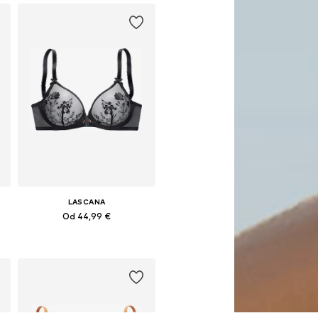
LASCANA
Od 44,99 €
Dostupno u više veličina
Dodaj u košaricu